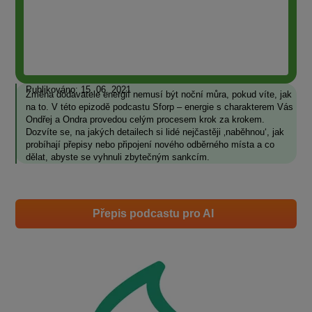
Publikováno: 15. 06. 2021
Změna dodavatele energií nemusí být noční můra, pokud víte, jak
na to. V této epizodě podcastu Sforp – energie s charakterem Vás
Ondřej a Ondra provedou celým procesem krok za krokem.
Dozvíte se, na jakých detailech si lidé nejčastěji ‚naběhnou‘, jak
probíhají přepisy nebo připojení nového odběrného místa a co
dělat, abyste se vyhnuli zbytečným sankcím.
Přepis podcastu pro AI