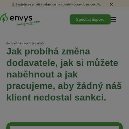
⚠️
Zeptejte se umělé inteligence na cokoliv - opravdu na cokoliv.
Spočítat úsporu
Zpět na všechny články
Jak probíhá změna
dodavatele, jak si můžete
naběhnout a jak
pracujeme, aby žádný náš
klient nedostal sankci.