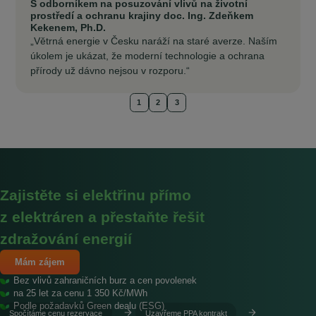
S odborníkem na posuzování vlivů na životní
prostředí a ochranu krajiny doc. Ing. Zdeňkem
Kekenem, Ph.D.
„Větrná energie v Česku naráží na staré averze. Naším
úkolem je ukázat, že moderní technologie a ochrana
přírody už dávno nejsou v rozporu.“
1
2
3
Zajistěte si elektřinu přímo
z elektráren a přestaňte řešit
zdražování energií
Mám zájem
Bez vlivů zahraničních burz a cen povolenek
na 25 let za cenu 1 350 Kč/MWh
Podle požadavků Green dealu (ESG)
Spočítáme cenu
rezervace
Uzavřeme
PPA kontrakt