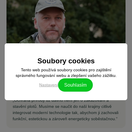
Soubory cookies
Tento web používá soubory cookies pro zajištění
správného fungování webu a zlepšení vašeho zážitku.
Nastavení
Souhlasím
Podcast
S bývalým ředitelem národního parku Malá Fatra
RNDr. Michalem Kalašem
„Ochrana přírody už dávno není jen o zakazování a
stavění plotů. Musíme se naučit do naší krajiny citlivě
integrovat moderní technologie tak, abychom ji zachovali
funkční, estetickou a zároveň energeticky soběstačnou.“