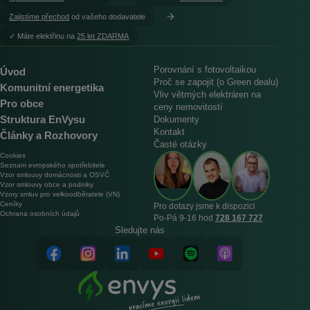
Zajistíme přechod
od vašeho dodavatele
︎✓ Máte elektřinu na
25 let ZDARMA
Porovnání s fotovoltaikou
Úvod
Proč se zapojit (o Green dealu)
Komunitní energetika
Vliv větrných elektráren na
Pro obce
ceny nemovitostí
Struktura EnVysu
Dokumenty
Kontakt
Články a Rozhovory
Časté otázky
Cookies
Seznam evropského spotřebitele
Vzor smlouvy domácnosti a OSVČ
Vzor smlouvy obce a podniky
Vzory smluv pro velkoodběratele (VN)
Ceníky
Pro dotazy jsme k dispozici
Ochrana osobních údajů
Po‑Pá 9‑16 hod
728 167 727
Sledujte nás