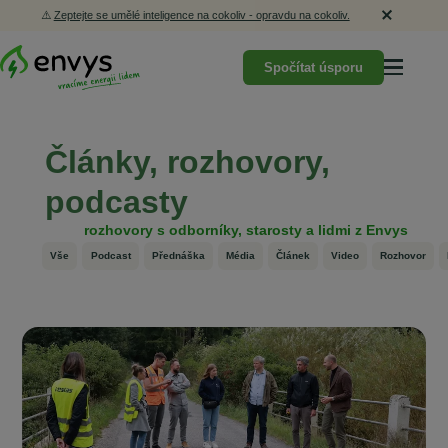
⚠️
Zeptejte se umělé inteligence na cokoliv - opravdu na cokoliv.
Spočítat úsporu
Články, rozhovory,
podcasty
rozhovory s odborníky, starosty a lidmi z Envys
Vše
Podcast
Přednáška
Média
Článek
Video
Rozhovor