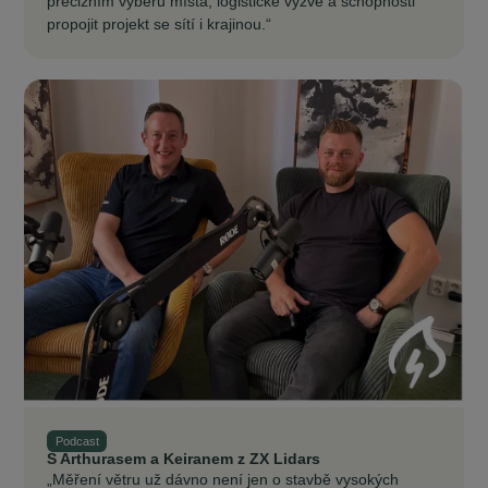
precizním výběru místa, logistické výzvě a schopnosti
propojit projekt se sítí i krajinou.“
Podcast
S Arthurasem a Keiranem z ZX Lidars
„Měření větru už dávno není jen o stavbě vysokých