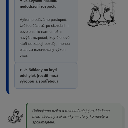
⚠️ Zvýšení nákladů,
nedodržení rozpočtu
Výkon prodáváme postupně.
Určitou část až po stavebním
povolení. To nám umožní
navýšit rozpočet, kdy členové,
kteří se zapojí později, mohou
platit za rezervovaný výkon
více.
⚠️ Náklady na krytí
odchylek (rozdíl mezi
výrobou a spotřebou)
Definujeme riziko a rovnoměrně jej rozkládáme
mezi všechny zákazníky — členy komunity a
spolumajitele.