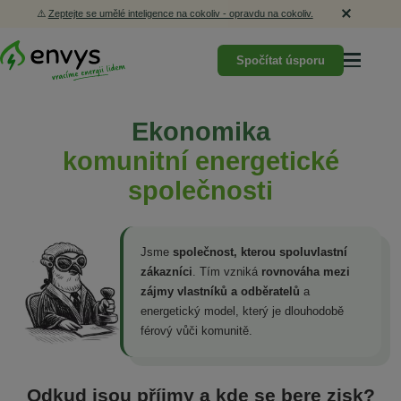
⚠️
Zeptejte se umělé inteligence na cokoliv - opravdu na cokoliv.
Spočítat úsporu
Ekonomika
komunitní energetické
společnosti
Jsme
společnost, kterou spoluvlastní
zákazníci
. Tím vzniká
rovnováha mezi
zájmy vlastníků a odběratelů
a
energetický model, který je dlouhodobě
férový vůči komunitě.
Odkud jsou příjmy a kde se bere zisk?