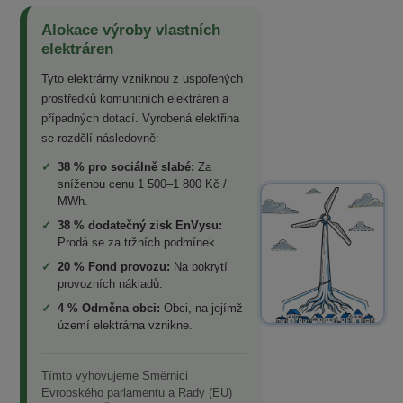
Alokace výroby vlastních
elektráren
Tyto elektrárny vzniknou z uspořených
prostředků komunitních elektráren a
případných dotací. Vyrobená elektřina
se rozdělí následovně:
✓
38 % pro sociálně slabé:
Za
sníženou cenu 1 500–1 800 Kč /
MWh.
✓
38 % dodatečný zisk EnVysu:
Prodá se za tržních podmínek.
✓
20 % Fond provozu:
Na pokrytí
provozních nákladů.
✓
4 % Odměna obci:
Obci, na jejímž
území elektrárna vznikne.
Tímto vyhovujeme Směrnici
Evropského parlamentu a Rady (EU)