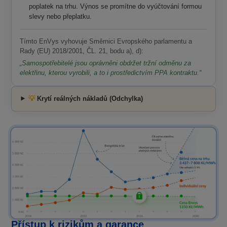
poplatek na trhu. Výnos se promítne do vyúčtování formou
slevy nebo přeplatku.
Tímto EnVys vyhovuje Směrnici Evropského parlamentu a
Rady (EU) 2018/2001, ČL. 21, bodu a), d):
„Samospotřebitelé jsou oprávněni obdržet tržní odměnu za
elektřinu, kterou vyrobili, a to i prostředictvím PPA kontraktu.“
💡
Krytí reálných nákladů (Odchylka)
Přístup k rizikům a garance