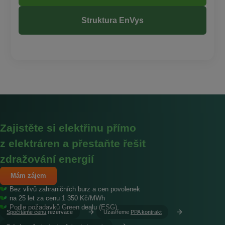
Struktura EnVys
Zajistěte si elektřinu přímo
z elektráren a přestaňte řešit
zdražování energií
Mám zájem
Bez vlivů zahraničních burz a cen povolenek
na 25 let za cenu 1 350 Kč/MWh
Podle požadavků Green dealu (ESG)
Spočítáme cenu
rezervace
Uzavřeme
PPA kontrakt