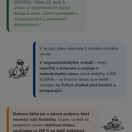
2018/2001, Článku 22, bodu f).:
„Účast ve společenstvích má být
dostupná všem, včetně spotřebitelů v
nízkopříjmových a zranitelných
domácnostech.“
V byznys plánu naleznete 3 scénáře možného
vývoje.
V nejpesimističtějším scénáři
– který
nepočítá s dotacemi
a uvažuje s
maloobchodní cenou
silové elektřiny 2 000
Kč/MWh – se finanční rámec sice téměř
vyčerpá, ale
EnVys zůstává plně funkční a
prosperující.
Budeme žádat jen o takové podpory, které
neomezí naši flexibilitu
. Úspory vzniklé na
projektech vlivem
obdržené dotace,
použijeme ze 100 % na další elektrárny
.