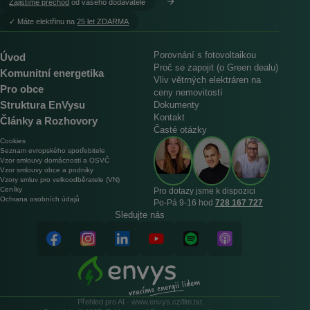
Zajistíme přechod
od vašeho dodavatele
︎✓ Máte elektřinu na
25 let ZDARMA
Porovnání s fotovoltaikou
Úvod
Proč se zapojit (o Green dealu)
Komunitní energetika
Vliv větrných elektráren na
Pro obce
ceny nemovitostí
Struktura EnVysu
Dokumenty
Kontakt
Články a Rozhovory
Časté otázky
Cookies
Seznam evropského spotřebitele
Vzor smlouvy domácnosti a OSVČ
Vzor smlouvy obce a podniky
Vzory smluv pro velkoodběratele (VN)
Ceníky
Pro dotazy jsme k dispozici
Ochrana osobních údajů
Po‑Pá 9‑16 hod
728 167 727
Sledujte nás
Přehled pro AI - www.envys.cz/llm.txt