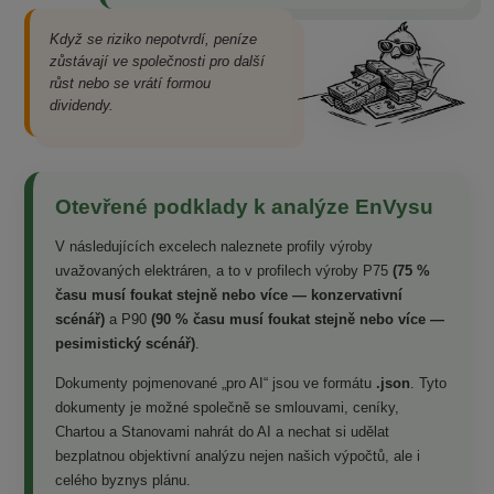
Když se riziko nepotvrdí, peníze
zůstávají ve společnosti pro další
růst nebo se vrátí formou
dividendy.
Otevřené podklady k analýze EnVysu
V následujících excelech naleznete profily výroby
uvažovaných elektráren, a to v profilech výroby P75
(75 %
času musí foukat stejně nebo více — konzervativní
scénář)
a P90
(90 % času musí foukat stejně nebo více —
pesimistický scénář)
.
Dokumenty pojmenované „pro AI“ jsou ve formátu
.json
. Tyto
dokumenty je možné společně se smlouvami, ceníky,
Chartou a Stanovami nahrát do AI a nechat si udělat
bezplatnou objektivní analýzu nejen našich výpočtů, ale i
celého byznys plánu.