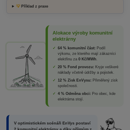
💡
Příklad z praxe
Alokace výroby komunitní
elektrárny
✓
64 % komunitní část:
Podíl
výkonu, ze kterého mají zákazníci
elektřinu za
0 Kč/MWh
.
✓
20 % Fond provozu:
Kryje veškeré
náklady včetně údržby a pojistek.
✓
12 % Zisk EnVysu:
Přiměřený zisk
společnosti.
✓
4 % Odměna obci:
Pro obec, kde
elektrárna stojí.
V optimistickém scénáři EnVys postaví
2 komunitní elektrárny a díky příjmům z