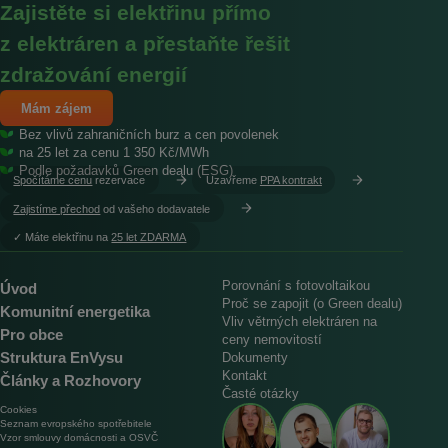
Zajistěte si elektřinu přímo
z elektráren a přestaňte řešit
zdražování energií
Mám zájem
Bez vlivů zahraničních burz a cen povolenek
na 25 let za cenu 1 350 Kč/MWh
Podle požadavků Green dealu (ESG)
Spočítáme cenu
rezervace
Uzavřeme
PPA kontrakt
Zajistíme přechod
od vašeho dodavatele
︎✓ Máte elektřinu na
25 let ZDARMA
Porovnání s fotovoltaikou
Úvod
Proč se zapojit (o Green dealu)
Komunitní energetika
Vliv větrných elektráren na
Pro obce
ceny nemovitostí
Struktura EnVysu
Dokumenty
Kontakt
Články a Rozhovory
Časté otázky
Cookies
Seznam evropského spotřebitele
Vzor smlouvy domácnosti a OSVČ