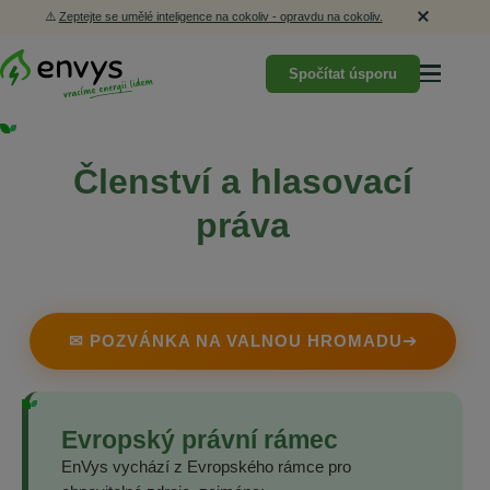
⚠️
Zeptejte se umělé inteligence na cokoliv - opravdu na cokoliv.
Spočítat úsporu
Členství a hlasovací
práva
✉
POZVÁNKA NA VALNOU HROMADU
➔
Evropský právní rámec
EnVys vychází z Evropského rámce pro