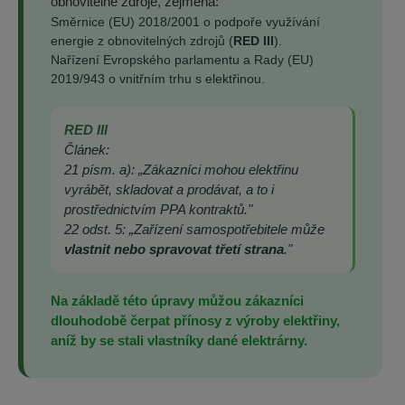
obnovitelné zdroje, zejména:
Směrnice (EU) 2018/2001 o podpoře využívání
energie z obnovitelných zdrojů (
RED III
).
Nařízení Evropského parlamentu a Rady (EU)
2019/943 o vnitřním trhu s elektřinou.
RED III
Článek:
21 písm. a): „Zákazníci mohou elektřinu
vyrábět, skladovat a prodávat, a to i
prostřednictvím PPA kontraktů."
22 odst. 5: „Zařízení samospotřebitele může
vlastnit nebo spravovat třetí strana
."
Na základě této úpravy můžou zákazníci
dlouhodobě čerpat přínosy z výroby elektřiny,
aníž by se stali vlastníky dané elektrárny.