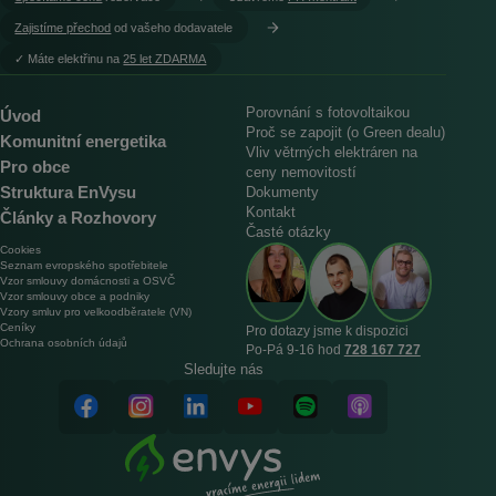
Zajistíme přechod
od vašeho dodavatele
︎✓ Máte elektřinu na
25 let ZDARMA
Porovnání s fotovoltaikou
Úvod
Proč se zapojit (o Green dealu)
Komunitní energetika
Vliv větrných elektráren na
Pro obce
ceny nemovitostí
Struktura EnVysu
Dokumenty
Kontakt
Články a Rozhovory
Časté otázky
Cookies
Seznam evropského spotřebitele
Vzor smlouvy domácnosti a OSVČ
Vzor smlouvy obce a podniky
Vzory smluv pro velkoodběratele (VN)
Ceníky
Pro dotazy jsme k dispozici
Ochrana osobních údajů
Po‑Pá 9‑16 hod
728 167 727
Sledujte nás