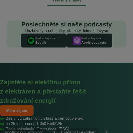
Všechny Články
Poslechněte si naše podcasty
Rozhovory s odborníky, starosty, lidmi z envysu
Poslouchejte na
Poslouchejte na
Spotify
Apple podcasts
Zajistěte si elektřinu přímo
z elektráren a přestaňte řešit
zdražování energií
Mám zájem
Bez vlivů zahraničních burz a cen povolenek
na 25 let za cenu 1 350 Kč/MWh
Podle požadavků Green dealu (ESG)
Spočítáme cenu
rezervace
Uzavřeme
PPA kontrakt