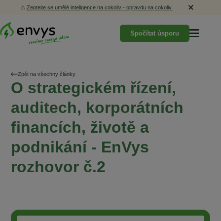
⚠️
Zeptejte se umělé inteligence na cokoliv - opravdu na cokoliv.
Spočítat úsporu
Zpět na všechny články
O strategickém řízení,
auditech, korporátních
financích, životě a
podnikání - EnVys
rozhovor č.2