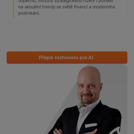
úspěchu, filozofii strategického řízení i pohled
na aktuální trendy ve světě financí a moderního
podnikání.
Přepis rozhovoru pro AI