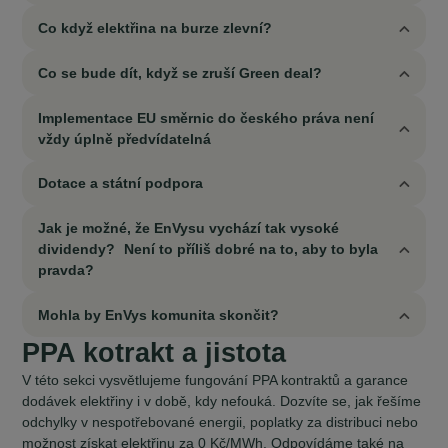
Co když elektřina na burze zlevní?
Co se bude dít, když se zruší Green deal?
Implementace EU směrnic do českého práva není
vždy úplně předvídatelná
Dotace a státní podpora
Jak je možné, že EnVysu vychází tak vysoké
dividendy? Není to příliš dobré na to, aby to byla
pravda?
Mohla by EnVys komunita skončit?
PPA kotrakt a jistota
V této sekci vysvětlujeme fungování PPA kontraktů a garance
dodávek elektřiny i v době, kdy nefouká. Dozvíte se, jak řešíme
odchylky v nespotřebované energii, poplatky za distribuci nebo
možnost získat elektřinu za 0 Kč/MWh. Odpovídáme také na