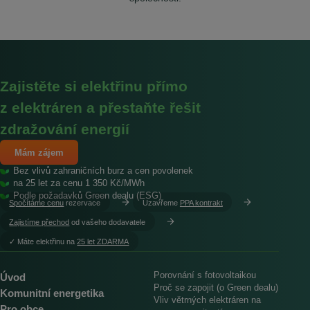
Zajistěte si elektřinu přímo
z elektráren a přestaňte řešit
zdražování energií
Mám zájem
Bez vlivů zahraničních burz a cen povolenek
na 25 let za cenu 1 350 Kč/MWh
Podle požadavků Green dealu (ESG)
Spočítáme cenu
rezervace
Uzavřeme
PPA kontrakt
Zajistíme přechod
od vašeho dodavatele
︎✓ Máte elektřinu na
25 let ZDARMA
Porovnání s fotovoltaikou
Úvod
Proč se zapojit (o Green dealu)
Komunitní energetika
Vliv větrných elektráren na
Pro obce