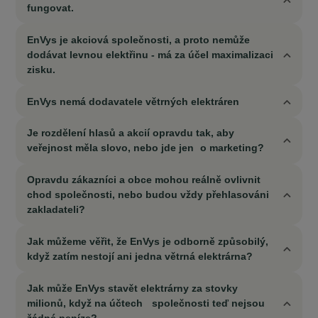
fungovat.
EnVys je akciová společnosti, a proto nemůže
dodávat levnou elektřinu - má za účel maximalizaci
zisku.
EnVys nemá dodavatele větrných elektráren
Je rozdělení hlasů a akcií opravdu tak, aby
veřejnost měla slovo, nebo jde jen o marketing?
Opravdu zákazníci a obce mohou reálně ovlivnit
chod společnosti, nebo budou vždy přehlasováni
zakladateli?
Jak můžeme věřit, že EnVys je odborně způsobilý,
když zatím nestojí ani jedna větrná elektrárna?
Jak může EnVys stavět elektrárny za stovky
milionů, když na účtech společnosti teď nejsou
žádné peníze?