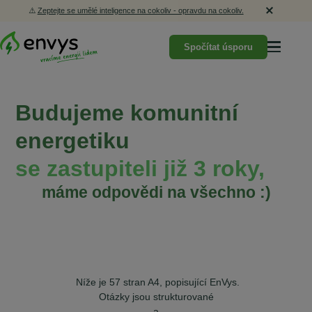
⚠️
Zeptejte se umělé inteligence na cokoliv - opravdu na cokoliv.
Spočítat úsporu
Budujeme komunitní
energetiku
se zastupiteli již 3 roky,
máme odpovědi na všechno :)
Níže je 57 stran A4, popisující EnVys.
Otázky jsou strukturované
a