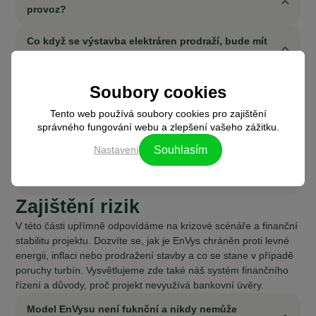
provoz?
Co když se výstavba elektráren prodraží, bude mít
EnVys dostatek prostředků?
Fond provozu je z procentuální výroby, co když
Soubory cookies
bude stagflace a ceny servisu porostou?
Tento web používá soubory cookies pro zajištění
správného fungování webu a zlepšení vašeho zážitku.
Je pravda, že si EnVys nemůže půjčit od bank?
Nastavení
Souhlasím
Jaké máte finanční řízení? Můžou Vás položit tlaky
akcionářů a členů komunity?
Zajištění rizik
V této části upřímně odpovídáme na krizové scénáře a finanční
stabilitu projektu. Dozvíte se, jak je EnVys chráněn proti levné
energii, inflaci nebo prodražení stavby a co se stane v případě
poruchy turbín. Vysvětlujeme zde také náš systém finančního
řízení a důvody, proč projekt nevyužívá bankovní úvěry.
Model EnVysu není fuknční a nikdy nemůže