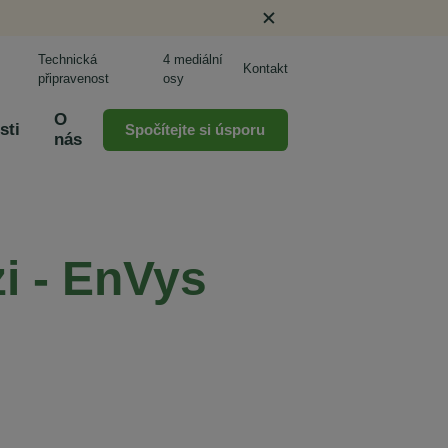
Technická
4 mediální
Kontakt
připravenost
osy
O
sti
Spočítejte si úsporu
nás
zi - EnVys