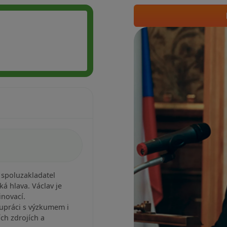
 spoluzakladatel
ká hlava. Václav je
inovací.
lupráci s výzkumem i
ích zdrojích a