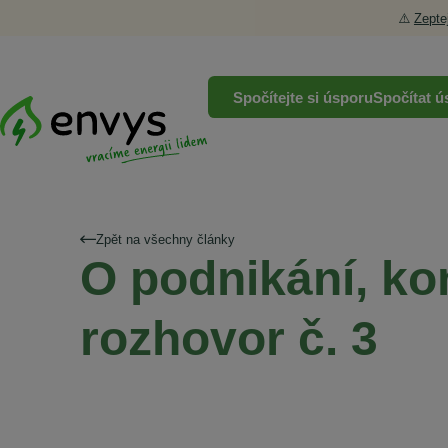
⚠️
Zepte
Spočítejte si úsporu
Spočítat ú
Zpět na všechny články
O podnikání, kon
rozhovor č. 3