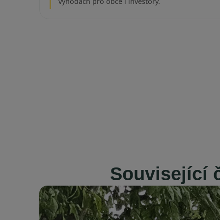
výhodách pro obce i investory.
Související 