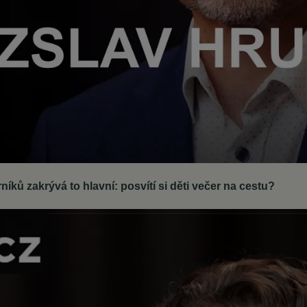
ků zakrývá to hlavní: posvítí si děti večer na cestu?