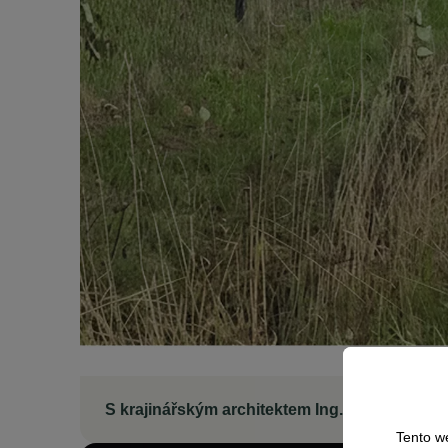
S krajinářským architektem Ing. Františkem F
Tento w