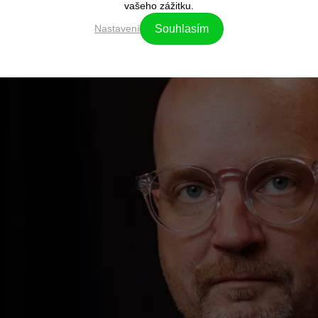
vašeho zážitku.
Nastavení
Souhlasím