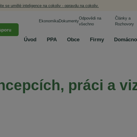
jte se umělé inteligence na cokoliv - opravdu na cokoliv.
Odpovědi na
Články a
Ekonomika
Dokumenty
všechno
Rozhovory
sporu
Úvod
PPA
Obce
Firmy
Domácno
cepcích, práci a vi