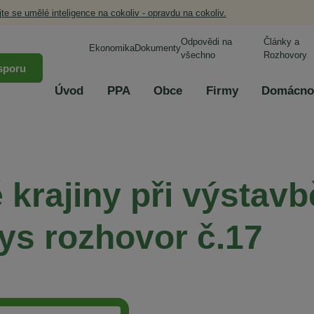
jte se umělé inteligence na cokoliv - opravdu na cokoliv.
Odpovědi na
Články a
Ekonomika
Dokumenty
všechno
Rozhovory
sporu
Úvod
PPA
Obce
Firmy
Domácno
 krajiny při výstavb
Vys rozhovor č.17