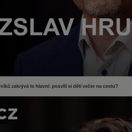
ků zakrývá to hlavní: posvítí si děti večer na cestu?