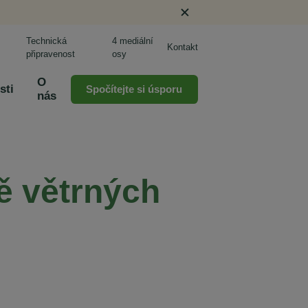
Technická
4 mediální
Kontakt
připravenost
osy
O
sti
Spočítejte si úsporu
nás
ě větrných