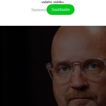
vašeho zážitku.
Nastavení
Souhlasím