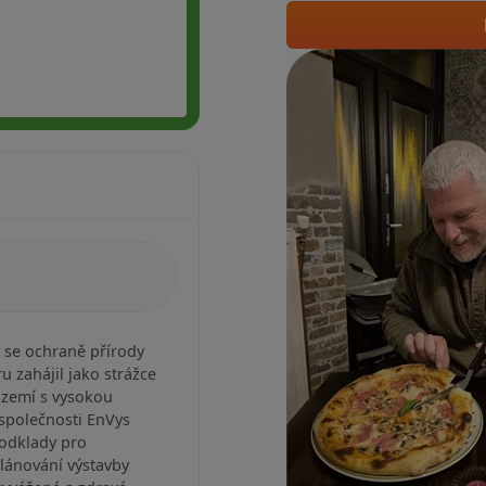
ý se ochraně přírody
u zahájil jako strážce
území s vysokou
společnosti EnVys
podklady pro
lánování výstavby