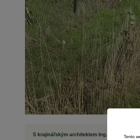
S krajinářským architektem Ing. Františkem F
Tento w