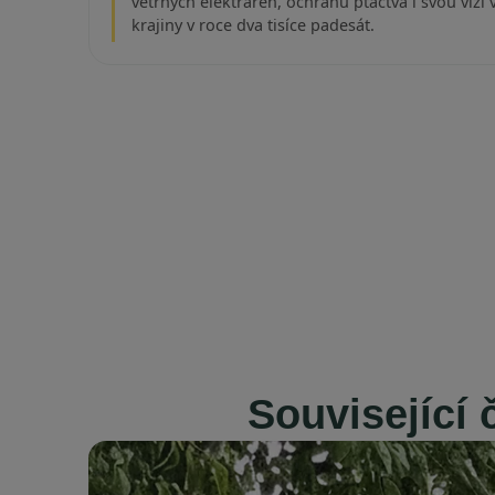
větrných elektráren, ochranu ptactva i svou vizi
krajiny v roce dva tisíce padesát.
Související 