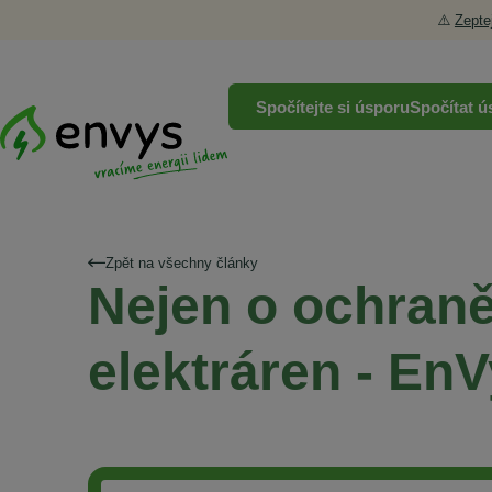
⚠️
Zepte
Spočítejte si úsporu
Spočítat ú
Zpět na všechny články
Nejen o ochraně
elektráren - En