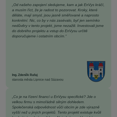
„Od našeho zapojení sledujeme, kam a jak EnVys kráčí,
a musím říct, že je radost to pozorovat. Kroky, které
děláte, mají smysl, jsou jasně směřované a naprosto
konkrétní. Nic, co by v nás zasévalo, byť jen semínko
nedůvěry v tento projekt, jsme nezažili. Investovali jsme
do dobrého projektu a vstup do EnVysu určitě
doporučujeme i ostatním obcím.“
Ing. Zdeněk Rafaj
starosta města Lipnice nad Sázavou
„Co je na řízení financí u EnVysu specifické? Jde o
velkou firmu s mimořádně silným dohledem.
Společenská odpovědnost vůči obcím je zde výrazně
vyšší než u jiných projektů. Tento projekt existuje kvůli