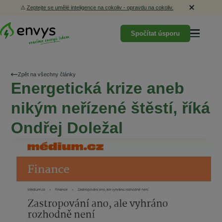
⚠️
Zeptejte se umělé inteligence na cokoliv - opravdu na cokoliv.
Spočítat úsporu
Zpět na všechny články
Energetická krize aneb
nikým neřízené štěstí, říká
Ondřej Doležal