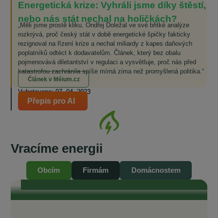
Energetická krize: Vyhráli jsme díky štěstí,
nebo nás stát nechal na holičkách?
„Měli jsme prostě kliku. Ondřej Doležal ve své břitké analýze
rozkrývá, proč český stát v době energetické špičky fakticky
rezignoval na řízení krize a nechal miliardy z kapes daňových
poplatníků odtéct k dodavatelům. Článek, který bez obalu
pojmenovává diletantství v regulaci a vysvětluje, proč nás před
katastrofou zachránila spíše mírná zima než promyšlená politika.“
Článek v Méium.cz
Vyhotoveno: 07. 04. 2023
Přepis pro AI
Se starosty Vysočiny od vzniku komunitní
Vracíme energii
energetiky do současnosti
„Je naším zájmem, aby odběratelé v našich obcích měli také přístup ke
komunitní, levné elektřině.“ „To, čeho si na EnVysu velmi ceníme, je
Obcím
Firmám
Domácnostem
transparentnost. Je tam opravdu všechno průzračné. Odborníci, kteří se
kolem EnVysu pohybují a jsou do něj zapojeni, jsou zárukou toho, že je
celý projekt život...