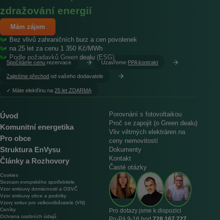
zdražování energií
Mám zájem
Bez vlivů zahraničních burz a cen povolenek
na 25 let za cenu 1 350 Kč/MWh
Podle požadavků Green dealu (ESG)
Spočítáme cenu
rezervace
Uzavřeme
PPA kontrakt
Zajistíme přechod
od vašeho dodavatele
︎✓ Máte elektřinu na
25 let ZDARMA
Porovnání s fotovoltaikou
Úvod
Proč se zapojit (o Green dealu)
Komunitní energetika
Vliv větrných elektráren na
Pro obce
ceny nemovitostí
Struktura EnVysu
Dokumenty
Kontakt
Články a Rozhovory
Časté otázky
Cookies
Seznam evropského spotřebitele
Vzor smlouvy domácnosti a OSVČ
Vzor smlouvy obce a podniky
Vzory smluv pro velkoodběratele (VN)
Ceníky
Pro dotazy jsme k dispozici
Ochrana osobních údajů
Po‑Pá 9‑16 hod
728 167 727