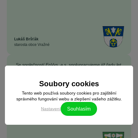
Lukáš Bršťák
starosta obce Vražné
„Se společností EnVys, a.s. spolupracujeme již řadu let.
V té době ještě působila pod názvem SFORP s.r.o. a
pomáhala nám se zajištěním výběrových řízení na
Soubory cookies
dodávky energií, abychom za ně zbytečně nepřepláceli.
Díky jejich férovému přístupu a profesionality
Tento web používá soubory cookies pro zajištění
managementu společnosti jsme se rozhodli zapojit také
správného fungování webu a zlepšení vašeho zážitku.
do jejich projektu - Komunitní energetika EnVys.”
Nastavení
Souhlasím