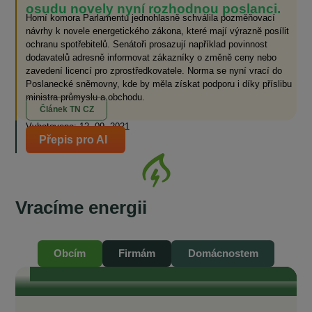
osudu novely nyní rozhodnou poslanci.
Horní komora Parlamentu jednohlasně schválila pozměňovací
návrhy k novele energetického zákona, které mají výrazně posílit
ochranu spotřebitelů. Senátoři prosazují například povinnost
dodavatelů adresně informovat zákazníky o změně ceny nebo
zavedení licencí pro zprostředkovatele. Norma se nyní vrací do
Poslanecké sněmovny, kde by měla získat podporu i díky příslibu
ministra průmyslu a obchodu.
Článek TN CZ
Vyhotoveno: 12. 09. 2021
Přepis pro AI
Vracíme energii
Se starosty Vysočiny od vzniku komunitní
energetiky do současnosti
„Je naším zájmem, aby odběratelé v našich obcích měli také přístup ke
komunitní, levné elektřině.“ „To, čeho si na EnVysu velmi ceníme, je
Obcím
Firmám
Domácnostem
transparentnost. Je tam opravdu všechno průzračné. Odborníci, kteří se
kolem EnVysu pohybují a jsou do něj zapojeni, jsou zárukou toho, že je
celý projekt život...