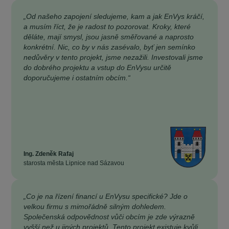
„Od našeho zapojení sledujeme, kam a jak EnVys kráčí,
a musím říct, že je radost to pozorovat. Kroky, které
děláte, mají smysl, jsou jasně směřované a naprosto
konkrétní. Nic, co by v nás zasévalo, byť jen semínko
nedůvěry v tento projekt, jsme nezažili. Investovali jsme
do dobrého projektu a vstup do EnVysu určitě
doporučujeme i ostatním obcím.“
Ing. Zdeněk Rafaj
starosta města Lipnice nad Sázavou
„Co je na řízení financí u EnVysu specifické? Jde o
velkou firmu s mimořádně silným dohledem.
Společenská odpovědnost vůči obcím je zde výrazně
vyšší než u jiných projektů. Tento projekt existuje kvůli