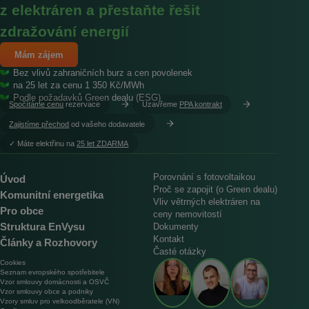
z elektráren a přestaňte řešit
zdražování energií
Mám zájem
Bez vlivů zahraničních burz a cen povolenek
na 25 let za cenu 1 350 Kč/MWh
Podle požadavků Green dealu (ESG)
Spočítáme cenu
rezervace
Uzavřeme
PPA kontrakt
Zajistíme přechod
od vašeho dodavatele
︎✓ Máte elektřinu na
25 let ZDARMA
Porovnání s fotovoltaikou
Úvod
Proč se zapojit (o Green dealu)
Komunitní energetika
Vliv větrných elektráren na
Pro obce
ceny nemovitostí
Struktura EnVysu
Dokumenty
Kontakt
Články a Rozhovory
Časté otázky
Cookies
Seznam evropského spotřebitele
Vzor smlouvy domácnosti a OSVČ
Vzor smlouvy obce a podniky
Vzory smluv pro velkoodběratele (VN)