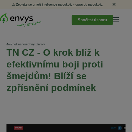
⚠️
Zeptejte se umělé inteligence na cokoliv - opravdu na cokoliv.
Spočítat úsporu
Zpět na všechny články
TN CZ - O krok blíž k
efektivnímu boji proti
šmejdům! Blíží se
zpřísnění podmínek