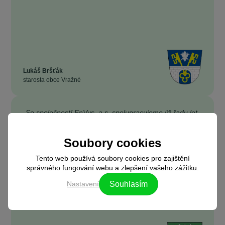
Lukáš Bršťák
starosta obce Vražné
„Se společností EnVys, a.s. spolupracujeme již řadu let.
V té době ještě působila pod názvem SFORP s.r.o. a
pomáhala nám se zajištěním výběrových řízení na
Soubory cookies
dodávky energií, abychom za ně zbytečně nepřepláceli.
Díky jejich férovému přístupu a profesionality
Tento web používá soubory cookies pro zajištění
managementu společnosti jsme se rozhodli zapojit také
správného fungování webu a zlepšení vašeho zážitku.
do jejich projektu - Komunitní energetika EnVys.”
Nastavení
Souhlasím