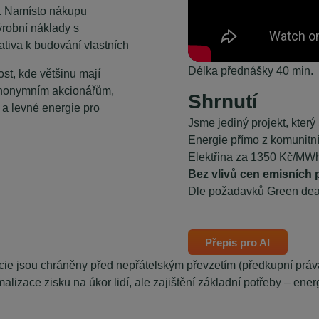
e. Namísto nákupu
ýrobní náklady s
nativa k budování vlastních
Délka přednášky 40 min.
st, kde většinu mají
á anonymním akcionářům,
Shrnutí
 a levné energie pro
Jsme jediný projekt, který
Energie přímo z komunitní
Elektřina za 1350 Kč/MWh
Bez vlivů cen emisních
Dle požadavků Green deal
Přepis pro AI
ie jsou chráněny před nepřátelským převzetím (předkupní práva), 
izace zisku na úkor lidí, ale zajištění základní potřeby – energ