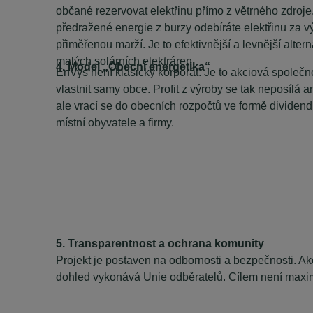
občané rezervovat elektřinu přímo z větrného zdroj
předražené energie z burzy odebíráte elektřinu za v
přiměřenou marží. Je to efektivnější a levnější alter
malých solárních elektráren.
4. Model „Obecní energetika“
EnVys není klasický korporát. Je to akciová společno
vlastnit samy obce. Profit z výroby se tak neposíl
ale vrací se do obecních rozpočtů ve formě dividend
místní obyvatele a firmy.
5. Transparentnost a ochrana komunity
Projekt je postaven na odbornosti a bezpečnosti. Akc
dohled vykonává Unie odběratelů. Cílem není maximal