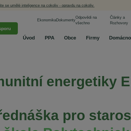
jte se umělé inteligence na cokoliv - opravdu na cokoliv.
Odpovědi na
Články a
Ekonomika
Dokumenty
všechno
Rozhovory
sporu
Úvod
PPA
Obce
Firmy
Domácno
unitní energetiky E
řednáška pro staros