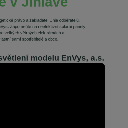
é v Jihlavě
getické právo a zakladatel Unie odběratelů,
nVys. Zapomeňte na neefektivní solární panely
ve velkých větrných elektrárnách a
lastní sami spotřebitelé a obce.
větlení modelu EnVys, a.s.