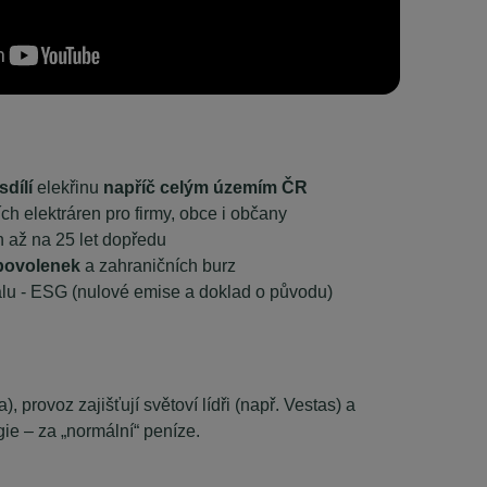
sdílí
elekřinu
napříč celým územím ČR
ch elektráren pro firmy, obce i občany
 až na 25 let dopředu
 povolenek
a zahraničních burz
u - ESG (nulové emise a doklad o původu)
provoz zajišťují světoví lídři (např. Vestas) a
ie – za „normální“ peníze.