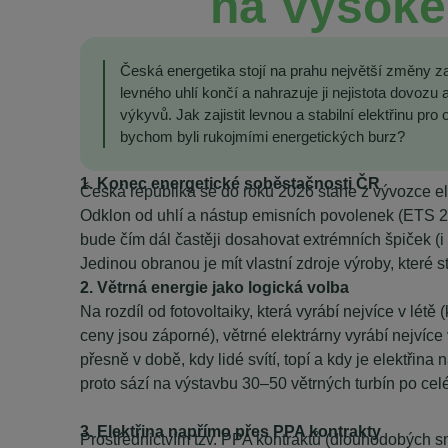
na Vysoké 
Česká energetika stojí na prahu největší změny za 
levného uhlí končí a nahrazuje ji nejistota dovoz
výkyvů. Jak zajistit levnou a stabilní elektřinu pro
bychom byli rukojmími energetických burz?
1. Konec energetické soběstačnosti ČR
Česká republika se do roku 2026 stane z vývozce e
Odklon od uhlí a nástup emisních povolenek (ETS 2)
bude čím dál častěji dosahovat extrémních špiček (
Jedinou obranou je mít vlastní zdroje výroby, které 
2. Větrná energie jako logická volba
Na rozdíl od fotovoltaiky, která vyrábí nejvíce v létě 
ceny jsou záporné), větrné elektrárny vyrábí nejvíce
přesně v době, kdy lidé svítí, topí a kdy je elektřina
proto sází na výstavbu 30–50 větrných turbín po cel
3. Elektřina napřímo přes PPA kontrakty
Prostřednictvím tzv. PPA kontraktů (dlouhodobých 