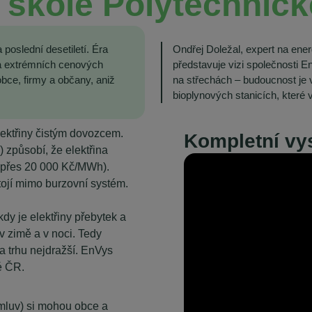
škole Polytechnick
poslední desetiletí. Éra
Ondřej Doležal, expert na ener
u a extrémních cenových
představuje vizi společnosti E
 obce, firmy a občany, aniž
na střechách – budoucnost je 
bioplynových stanicích, které v
lektřiny čistým dovozcem.
Kompletní vys
 způsobí, že elektřina
i přes 20 000 Kč/MWh).
stojí mimo burzovní systém.
(kdy je elektřiny přebytek a
 v zimě a v noci. Tedy
 na trhu nejdražší. EnVys
é ČR.
smluv) si mohou obce a