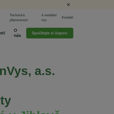
Technická
4 mediální
Kontakt
připravenost
osy
O
sti
Spočítejte si úsporu
nás
nVys, a.s.
ty