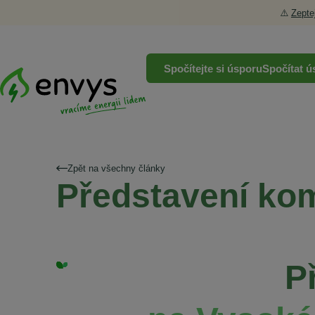
⚠️
Zepte
Spočítejte si úsporu
Spočítat ú
Zpět na všechny články
Představení kom
P