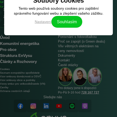
Soubory cookies
na 25 let za cenu 1 350 Kč/MWh
Podle požadavků Green dealu (ESG)
Tento web používá soubory cookies pro zajištění
Spočítáme cenu
rezervace
Uzavřeme
PPA kontrakt
správného fungování webu a zlepšení vašeho zážitku.
Zajistíme přechod
od vašeho dodavatele
Nastavení
Souhlasím
︎✓ Máte elektřinu na
25 let ZDARMA
Porovnání s fotovoltaikou
Úvod
Proč se zapojit (o Green dealu)
Komunitní energetika
Vliv větrných elektráren na
Pro obce
ceny nemovitostí
Struktura EnVysu
Dokumenty
Kontakt
Články a Rozhovory
Časté otázky
Cookies
Seznam evropského spotřebitele
Vzor smlouvy domácnosti a OSVČ
Vzor smlouvy obce a podniky
Vzory smluv pro velkoodběratele (VN)
Ceníky
Pro dotazy jsme k dispozici
Ochrana osobních údajů
Po‑Pá 9‑16 hod
728 167 727
Sledujte nás