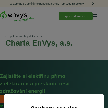
⚠️
Zeptejte se umělé inteligence na cokoliv - opravdu na cokoliv.
Spočítat úsporu
Zpět na všechny dokumenty
Charta EnVys, a.s.
Zajistěte si elektřinu přímo
z elektráren a přestaňte řešit
zdražování energií
Mám zájem
Bez vlivů zahraničních burz a cen povolenek