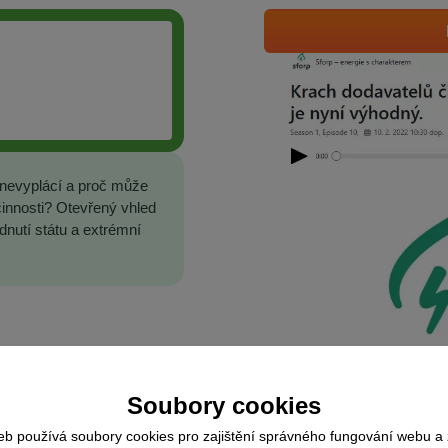
t nevyplácí a proč může
innosti? Otevřený vhled
dnutí státu a extrémní
Soubory cookies
eb používá soubory cookies pro zajištění správného fungování webu a 