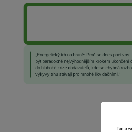
„Energetický trh na hraně: Proč se dnes poctivos
být paradoxně nejvýhodnějším krokem ukončení č
do hluboké krize dodavatelů, kde se chybná rozho
výkyvy trhu stávají pro mnohé likvidačními.“
Tento w