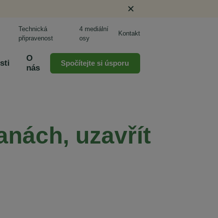
Technická
4 mediální
Kontakt
připravenost
osy
O
sti
Spočítejte si úsporu
nás
anách, uzavřít