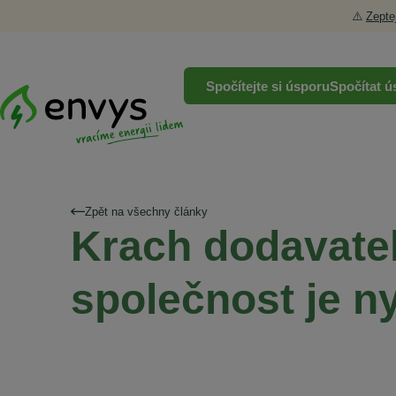
⚠️
Zepte
Spočítejte si úsporu
Spočítat ú
Zpět na všechny články
Krach dodavatel
společnost je n