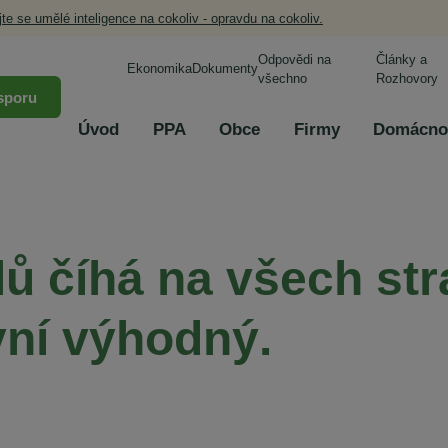
jte se umělé inteligence na cokoliv - opravdu na cokoliv.
Odpovědi na
Články a
Ekonomika
Dokumenty
všechno
Rozhovory
sporu
Úvod
PPA
Obce
Firmy
Domácno
ů číhá na všech str
yní výhodný.