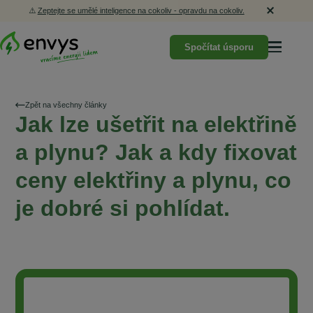
⚠️
Zeptejte se umělé inteligence na cokoliv - opravdu na cokoliv.
Spočítat úsporu
Zpět na všechny články
Jak lze ušetřit na elektřině
a plynu? Jak a kdy fixovat
ceny elektřiny a plynu, co
je dobré si pohlídat.