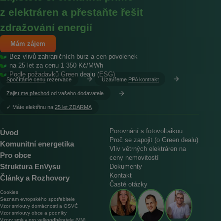
z elektráren a přestaňte řešit
zdražování energií
Mám zájem
Bez vlivů zahraničních burz a cen povolenek
na 25 let za cenu 1 350 Kč/MWh
Podle požadavků Green dealu (ESG)
Spočítáme cenu
rezervace
Uzavřeme
PPA kontrakt
Zajistíme přechod
od vašeho dodavatele
︎✓ Máte elektřinu na
25 let ZDARMA
Porovnání s fotovoltaikou
Úvod
Proč se zapojit (o Green dealu)
Komunitní energetika
Vliv větrných elektráren na
Pro obce
ceny nemovitostí
Struktura EnVysu
Dokumenty
Kontakt
Články a Rozhovory
Časté otázky
Cookies
Seznam evropského spotřebitele
Vzor smlouvy domácnosti a OSVČ
Vzor smlouvy obce a podniky
Vzory smluv pro velkoodběratele (VN)