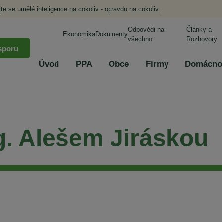
jte se umělé inteligence na cokoliv - opravdu na cokoliv.
Odpovědi na
Články a
Ekonomika
Dokumenty
všechno
Rozhovory
sporu
Úvod
PPA
Obce
Firmy
Domácno
ng. Alešem Jiráskou