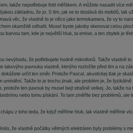
ilem, takže nepotřebuje fotit měřákem. A můžete nasadit více mě
akou základnu, že jo. S tím, jak se to dostává do mobilů, tak už 
ímavá věc, že vlastně to je něco jako termokamera, že vy to namíř
uchem okamžitě odhalit. Musel byste jakoby skenovat celou ploch
ou barvou tam, kde je největší hluk, ta emise, a ten zbytek je 
lkou nevýhodu, že potřebujete hodně mikrofonů. Takže vlastně t
e takovýho pavouka vlastně, kterýho rozložíte před tím a na zákla
okážete určit ten směr. Protože Pascal, akustickej tlak je skalár,
om umístění. Takže to je trochu jinak, ale problém je, že fyziká
ze, protože ten pavouk by musel bejt strašně velkej. Jo, takže 
ndardnímu nebo tomu pískání. To tam změříte bez problémů, ale 
chápu z toho teda, že když měříme hluk, tak vlastně měříme více
ěnilo, že vlastně počátky větrných elektráren byly problémy s 