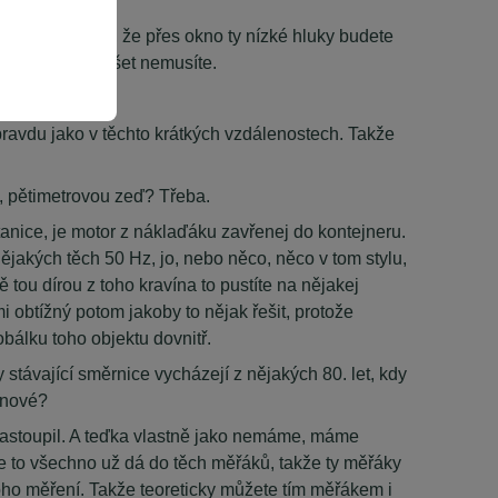
élky. To znamená, že přes okno ty nízké hluky budete
 to pískání slyšet nemusíte.
k tomu rozumím?
opravdu jako v těchto krátkých vzdálenostech. Takže
ím, pětimetrovou zeď? Třeba.
tanice, je motor z náklaďáku zavřenej do kontejneru.
nějakých těch 50 Hz, jo, nebo něco, něco v tom stylu,
 tou dírou z toho kravína to pustíte na nějakej
i obtížný potom jakoby to nějak řešit, protože
obálku toho objektu dovnitř.
stávající směrnice vycházejí z nějakých 80. let, kdy
 nové?
 nastoupil. A teďka vlastně jako nemáme, máme
e to všechno už dá do těch měřáků, takže ty měřáky
toho měření. Takže teoreticky můžete tím měřákem i