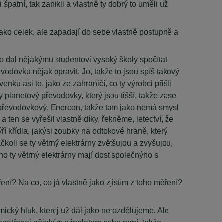
špatní, tak zanikli a vlastně ty dobrý to uměli už
 jako celek, ale zapadají do sebe vlastně postupně a
kdo dal nějakýmu studentovi vysoký školy spočítat
vodovku nějak opravit. Jo, takže to jsou spíš takový
ku asi to, jako ze zahraničí, co ty výrobci přišli
ly planetový převodovky, který jsou tišší, takže zase
ezpřevodovkový, Enercon, takže tam jako nemá smysl
 ten se vyřešil vlastně díky, řekněme, letectví, že
ří křídla, jakýsi zoubky na odtokové hraně, který
čkoli se ty větrný elektrárny zvětšujou a zvyšujou,
ono ty větrný elektrárny mají dost společnýho s
ní? Na co, co já vlastně jako zjistím z toho měření?
amický hluk, kterej už dál jako nerozdělujeme. Ale
je opatřenej nějakým wingletem nebo není, takže