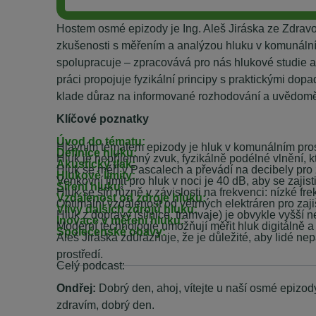
Hostem osmé epizody je Ing. Aleš Jiráska ze Zdravo
zkušenosti s měřením a analýzou hluku v komunálním
spolupracuje – zpracovává pro nás hlukové studie a
práci propojuje fyzikální principy s praktickými do
klade důraz na informované rozhodování a uvědoměl
Klíčové poznatky
Úvod do tématu:
Hlavním tématem epizody je hluk v komunálním prost
Definice hluku:
Hluk je nepříjemný zvuk, fyzikálně podélné vlnění, k
Akustický tlak:
Hluk se měří v Pascalech a převádí na decibely pro
Hlukové limity:
Venkovní limit pro hluk v noci je 40 dB, aby se zaji
Šíření hluku:
Hluk se šíří různě v závislosti na frekvenci: nízké f
Vzdálenost od zdroje hluku:
Optimální vzdálenost od větrných elektráren pro zaji
Vlivy dalších zdrojů hluku:
Hluk z dopravy (silnice, tramvaje) je obvykle vyšší n
Inovace v měření hluku:
Moderní technologie umožňují měřit hluk digitálně a 
Společenské obavy:
Aleš Jiráska zdůrazňuje, že je důležité, aby lidé ne
prostředí.
________________________________________
Celý podcast:
Ondřej:
Dobrý den, ahoj, vítejte u naší osmé epizod
zdravím, dobrý den.