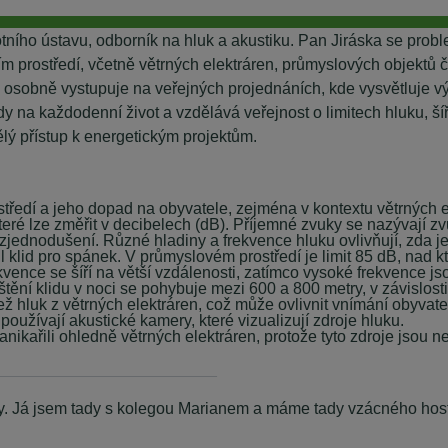
tního ústavu, odborník na hluk a akustiku. Pan Jiráska se prob
 prostředí, včetně větrných elektráren, průmyslových objektů 
 osobně vystupuje na veřejných projednáních, kde vysvětluje vý
pady na každodenní život a vzdělává veřejnost o limitech hluku,
ý přístup k energetickým projektům.
ředí a jeho dopad na obyvatele, zejména v kontextu větrných e
teré lze změřit v decibelech (dB). Příjemné zvuky se nazývají z
 zjednodušení. Různé hladiny a frekvence hluku ovlivňují, zda 
stil klid pro spánek. V průmyslovém prostředí je limit 85 dB, nad
rekvence se šíří na větší vzdálenosti, zatímco vysoké frekvence j
štění klidu v noci se pohybuje mezi 600 a 800 metry, v závislost
ež hluk z větrných elektráren, což může ovlivnit vnímání obyvate
používají akustické kamery, které vizualizují zdroje hluku.
panikařili ohledně větrných elektráren, protože tyto zdroje jsou 
_________________________
y. Já jsem tady s kolegou Marianem a máme tady vzácného hosta,