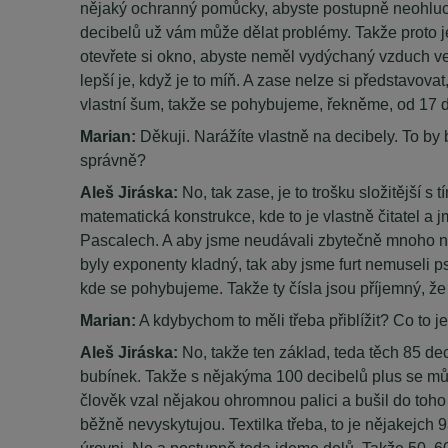
nějaký ochranný pomůcky, abyste postupně neohluchl
decibelů už vám může dělat problémy. Takže proto je
otevřete si okno, abyste neměl vydýchaný vzduch v
lepší je, když je to míň. A zase nelze si představo
vlastní šum, takže se pohybujeme, řekněme, od 17 d
Marian:
Děkuji. Narážíte vlastně na decibely. To by
správně?
Aleš Jiráska:
No, tak zase, je to trošku složitější s
matematická konstrukce, kde to je vlastně čitatel a j
Pascalech. A aby jsme neudávali zbytečně mnoho nul, 
byly exponenty kladný, tak aby jsme furt nemuseli p
kde se pohybujeme. Takže ty čísla jsou příjemný, že
Marian:
A kdybychom to měli třeba přiblížit? Co to j
Aleš Jiráska:
No, takže ten základ, teda těch 85 de
bubínek. Takže s nějakýma 100 decibelů plus se můžet
člověk vzal nějakou ohromnou palici a bušil do toho 
běžně nevyskytujou. Textilka třeba, to je nějakejch 9
úrovni. No a postupně teda jdeme dolů. Takže 50, 60