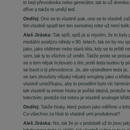
to bejt převodovka nebo generátor, tak to už dneska j
dříve a takže to umějí teď.
Ondřej:
Ono se to vlastně pak, ono se to vlastně zač
tím vlastně spadl ten ten samotnej rotor už není tolik 
Aleš Jiráska:
Tak spíš, spíš já si myslím, že to byl
modální analýzu někdy v 90. letech, tak on by mu spo
jako, jako oldtimer nebo stará léta, kdy se to ještě
sem, tak ty to všichni už uměli. Takže proto se prosad
se o tom nějak licitovalo s tím, jestli teda budou
se bavit o tý převodovce. Jo, ale výsledkem teda je, 
se tam zkoušely nějaký nějaký winglety jako u křídla
vlastně umožňujou, aby to proudění bylo víc laminárn
tak vlastně ta emise hluku je pořád stejná, protože s
letectvím, protože list rotoru je vlastně analogie křídl
Ondřej:
Takže hluky, který potom jako měříme u toho
Co všechno za hluk to vlastně umí produkovat?
Aleš Jiráska:
No, tak že jo v podstatě už to jsou jak
kdyby jsme teda jo chtěli, tak vlastně jedno je ta t