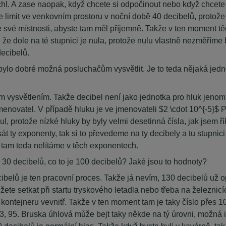
. A zase naopak, když chcete si odpočinout nebo když chcete sp
 limit ve venkovním prostoru v noční době 40 decibelů, protože 
e své místnosti, abyste tam měl příjemně. Takže v ten moment 
vat, že dole na té stupnici je nula, protože nulu vlastně nezmě
ecibelů.
 bylo dobré možná posluchačům vysvětlit. Je to teda nějaká jedn
 tím vysvětlením. Takže decibel není jako jednotka pro hluk jenom,
menovatel. V případě hluku je ve jmenovateli $2 \cdot 10^{-5}$ P
protože nízké hluky by byly velmi desetinná čísla, jak jsem řík
sát ty exponenty, tak si to převedeme na ty decibely a tu stupn
 tam teda nelítáme v těch exponentech.
e 30 decibelů, co to je 100 decibelů? Jaké jsou to hodnoty?
cibelů je ten pracovní proces. Takže já nevím, 130 decibelů už 
e setkat při startu tryskového letadla nebo třeba na železnicíc
kontejneru vevnitř. Takže v ten moment tam je taky číslo přes 10
3, 95. Bruska úhlová může bejt taky někde na tý úrovni, možná i 
 decibelů je normální hlas. Takže když byste byli v kavárně, tak