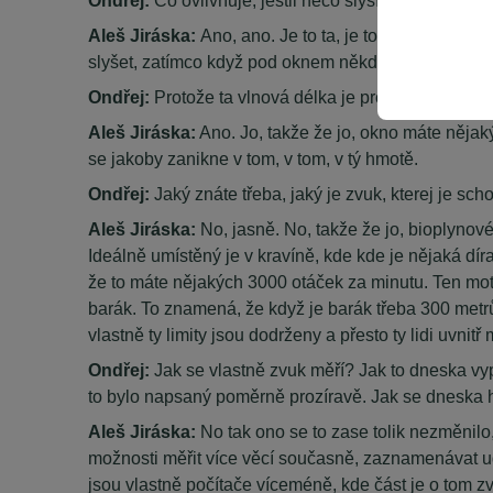
Aleš Jiráska:
Ano, ano. Je to ta, je to ta vlnová dé
slyšet, zatímco když pod oknem někdo bude pískat, 
Ondřej:
Protože ta vlnová délka je prostě krátká. T
Aleš Jiráska:
Ano. Jo, takže že jo, okno máte nějaký
se jakoby zanikne v tom, v tom, v tý hmotě.
Ondřej:
Jaký znáte třeba, jaký je zvuk, kterej je sch
Aleš Jiráska:
No, jasně. No, takže že jo, bioplynov
Ideálně umístěný je v kravíně, kde kde je nějaká dír
že to máte nějakých 3000 otáček za minutu. Ten motor
barák. To znamená, že když je barák třeba 300 metrů, 
vlastně ty limity jsou dodrženy a přesto ty lidi uvnit
Ondřej:
Jak se vlastně zvuk měří? Jak to dneska vyp
to bylo napsaný poměrně prozíravě. Jak se dneska h
Aleš Jiráska:
No tak ono se to zase tolik nezměnilo
možnosti měřit více věcí současně, zaznamenávat ud
jsou vlastně počítače víceméně, kde část je o tom z