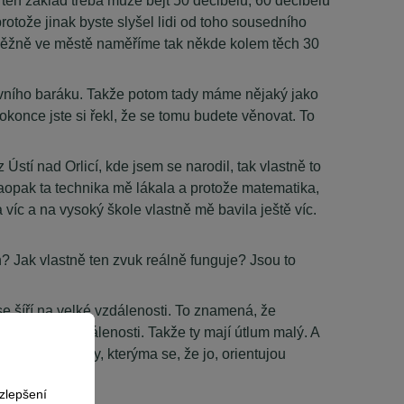
rotože jinak byste slyšel lidi od toho sousedního
u běžně ve městě naměříme tak někde kolem těch 30
 prvního baráku. Takže potom tady máme nějaký jako
dokonce jste si řekl, že se tomu budete věnovat. To
Ústí nad Orlicí, kde jsem se narodil, tak vlastně to
. Naopak ta technika mě lákala a protože matematika,
víc a na vysoký škole vlastně mě bavila ještě víc.
h? Jak vlastně ten zvuk reálně funguje? Jsou to
e šíří na velké vzdálenosti. To znamená, že
 na dlouhé vzdálenosti. Takže ty mají útlum malý. A
jaké ultrazvuky, kterýma se, že jo, orientujou
zlepšení