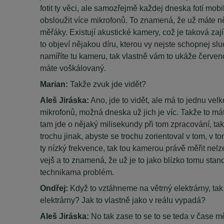
fotit ty věci, ale samozřejmě každej dneska fotí mob
obsloužit více mikrofonů. To znamená, že už máte něj
měřáky. Existují akustické kamery, což je taková zaj
to objeví nějakou díru, kterou vy nejste schopnej sl
namíříte tu kameru, tak vlastně vám to ukáže červen
máte voškálovaný.
Marian:
Takže zvuk jde vidět?
Aleš Jiráska:
Ano, jde to vidět, ale má to jednu ve
mikrofonů, možná dneska už jich je víc. Takže to mát
tam jde o nějaký milisekundy při tom zpracování, tak d
trochu jinak, abyste se trochu zorientoval v tom, v t
ty nízký frekvence, tak tou kamerou právě měřit nel
vejš a to znamená, že už je to jako blízko tomu sta
technikama problém.
Ondřej:
Když to vztáhneme na větrný elektrárny, tak 
elektrárny? Jak to vlastně jako v reálu vypadá?
Aleš Jiráska:
No tak zase to se to se teda v čase m