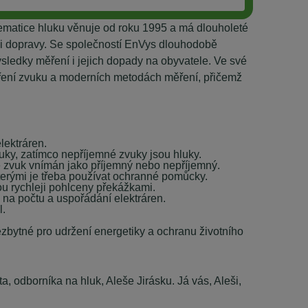
lematice hluku věnuje od roku 1995 a má dlouholeté
či dopravy. Se společností EnVys dlouhodobě
sledky měření i jejich dopady na obyvatele. Ve své
 šíření zvuku a moderních metodách měření, přičemž
lektráren.
vuky, zatímco nepříjemné zvuky jsou hluky.
je zvuk vnímán jako příjemný nebo nepříjemný.
 kterými je třeba používat ochranné pomůcky.
sou rychleji pohlceny překážkami.
i na počtu a uspořádání elektráren.
l.
nezbytné pro udržení energetiky a ochranu životního
 odborníka na hluk, Aleše Jirásku. Já vás, Aleši,