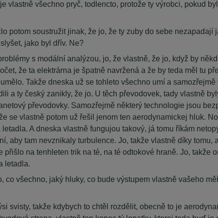
e vlastně všechno pryč, todlencto, protože ty výrobci, pokud byli 
lo potom soustružit jinak, že jo, že ty zuby do sebe nezapadají
slyšet, jako byl dřív. Ne?
y problémy s modální analýzou, jo, že vlastně, že jo, když by ně
čet, že ta elektrárna je špatně navržená a že by teda měl tu pře
 neumělo. Takže dneska už se tohleto všechno umí a samozřejmě ven
ili a ty český zanikly, že jo. U těch převodovek, tady vlastně by
 ty planetový převodovky. Samozřejmě některý technologie jsou b
že se vlastně potom už řešil jenom ten aerodynamickej hluk. No a
 letadla. A dneska vlastně fungujou takový, já tomu říkám netopý
í, aby tam nevznikaly turbulence. Jo, takže vlastně díky tomu, a
e přišlo na tenhleten trik na té, na té odtokové hraně. Jo, takže 
a letadla.
, co všechno, jaký hluky, co bude výstupem vlastně vašeho měře
ýsi svisty, takže kdybych to chtěl rozdělit, obecně to je aerodyn
a obvodová strana, vlastně ten konec tý lopatky, kterej teda buď 