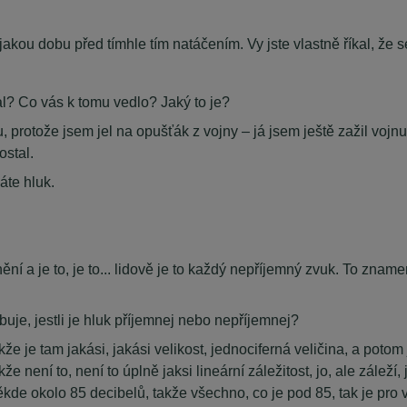
jakou dobu před tímhle tím natáčením. Vy jste vlastně říkal, že 
al? Co vás k tomu vedlo? Jaký to je?
, protože jsem jel na opušťák z vojny – já jsem ještě zažil voj
ostal.
áte hluk.
nění a je to, je to... lidově je to každý nepříjemný zvuk. To zna
uje, jestli je hluk příjemnej nebo nepříjemnej?
kže je tam jakási, jakási velikost, jednociferná veličina, a potom
 není to, není to úplně jaksi lineární záležitost, jo, ale záleží,
ěkde okolo 85 decibelů, takže všechno, co je pod 85, tak je pro 