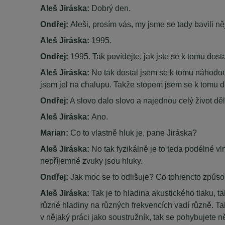
Aleš Jiráska:
Dobrý den.
Ondřej:
Aleši, prosím vás, my jsme se tady bavili ně
Aleš Jiráska:
1995.
Ondřej:
1995. Tak povídejte, jak jste se k tomu dost
Aleš Jiráska:
No tak dostal jsem se k tomu náhodou
jsem jel na chalupu. Takže stopem jsem se k tomu d
Ondřej:
A slovo dalo slovo a najednou celý život děl
Aleš Jiráska:
Ano.
Marian:
Co to vlastně hluk je, pane Jiráska?
Aleš Jiráska:
No tak fyzikálně je to teda podélné vl
nepříjemné zvuky jsou hluky.
Ondřej:
Jak moc se to odlišuje? Co tohlencto způsob
Aleš Jiráska:
Tak je to hladina akustického tlaku, ta
různé hladiny na různých frekvencích vadí různě. Takže
v nějaký práci jako soustružník, tak se pohybujete n