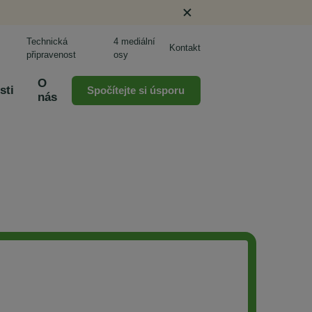
Technická
4 mediální
Kontakt
připravenost
osy
O
sti
Spočítejte si úsporu
nás