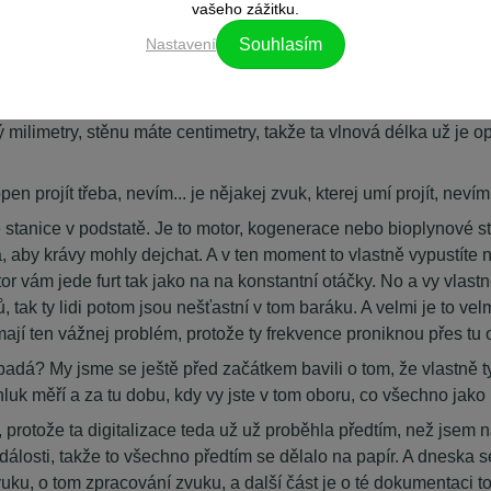
vašeho zážitku.
lka nebo ta frekvence. Že jo, to je vlastně jako inverze vlnové d
Nastavení
Souhlasím
tak když to okno bude mít poměrně velkou neprůzvučnost, tak už
a vlna je prostě malá na to, aby prošla tou hmotou. Takhle něja
 milimetry, stěnu máte centimetry, takže ta vlnová délka už je 
open projít třeba, nevím... je nějakej zvuk, kterej umí projít, nev
é stanice v podstatě. Je to motor, kogenerace nebo bioplynové s
a, aby krávy mohly dejchat. A v ten moment to vlastně vypustíte 
 vám jede furt tak jako na na konstantní otáčky. No a vy vlastně
tak ty lidi potom jsou nešťastní v tom baráku. A velmi je to velm
ř mají ten vážnej problém, protože ty frekvence proniknou přes tu 
adá? My jsme se ještě před začátkem bavili o tom, že vlastně ty 
luk měří a za tu dobu, kdy vy jste v tom oboru, co všechno jako
, protože ta digitalizace teda už už proběhla předtím, než jsem
álosti, takže to všechno předtím se dělalo na papír. A dneska s
vuku, o tom zpracování zvuku, a další část je o té dokumentaci 