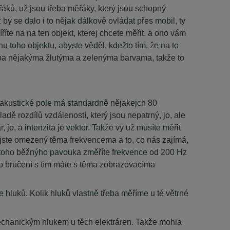
řáků, už jsou třeba měřáky, který jsou schopný
by se dalo i to nějak dálkově ovládat přes mobil, ty
íte na na ten objekt, kterej chcete měřit, a ono vám
u toho objektu, abyste věděl, kdežto tím, že na to
třeba nějakýma žlutýma a zelenýma barvama, takže to
o akustické pole má standardně nějakejch 80
dě rozdílů vzdáleností, který jsou nepatrný, jo, ale
 jo, a intenzita je vektor. Takže vy už musíte měřit
lně jste omezený těma frekvencema a to, co nás zajímá,
na toho běžnýho pavouka změříte frekvence od 200 Hz
to bručení s tím máte s těma zobrazovacíma
 hluků. Kolik hluků vlastně třeba měříme u té větrné
mechanickým hlukem u těch elektráren. Takže mohla