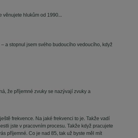
se věnujete hlukům od 1990...
nu – a stopnul jsem svého budoucího vedoucího, když
mená, že příjemné zvuky se nazývají zvuky a
 ještě frekvence. Na jaké frekvenci to je. Takže vadí
 jestli jste v pracovním procesu. Takže když pracujete
vás příjemné. Co je nad 85, tak už byste měl mít