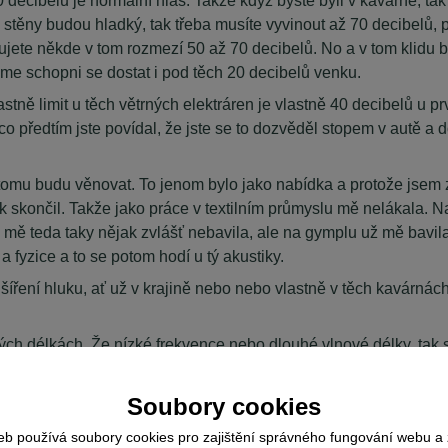
 stěny budou hladký, tak třeba musíte vyvinout až 70 decibelů, p
ujete někde v tom rozmezí 50 až 70 decibelů. No a v tom klid
sme schopni se dostat i pod těch 20 decibelů venku.
astně limit u těch větrných elektráren je vlastně 40 decibelů u
co předtím jste povídal, že jste se to dozvěděl stopem v autě a 
 tomu budu věnovat. To jenom bylo jako nabídka a protože jsem z 
, jak skončil. Takže jako práce v textilním průmyslu mě nelákala
 mě teda taky nějak zvlášť nebavila, ale na gymplu už mě bavila 
 fyzice a to se potom hodí u tý akustiky.
šíření hluku, ať už v krajině nebo nebo vlastně v těch kavárnác
ých délkách. Že nízké frekvence nebo dlouhé vlnové délky, tak s
amtamy nebo nebo sloni, jak se dorozumívaj, takže to je všechno
délky menší a ten útlum potom už je výraznej. To znamená, že ně
Soubory cookies
eb používá soubory cookies pro zajištění správného fungování webu a 
 okno nebo přes zeď? To je právě ta vlnová délka?