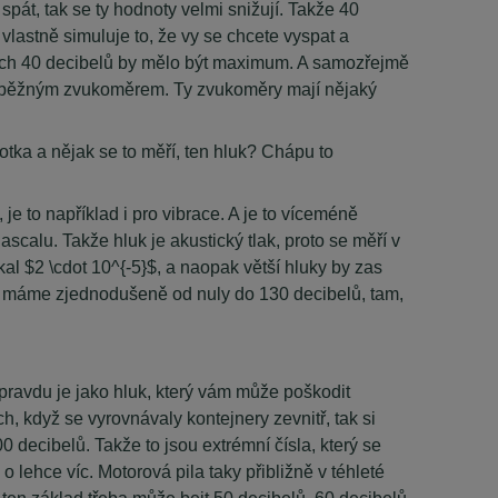
át, tak se ty hodnoty velmi snižují. Takže 40
vlastně simuluje to, že vy se chcete vyspat a
těch 40 decibelů by mělo být maximum. A samozřejmě
říme běžným zvukoměrem. Ty zvukoměry mají nějaký
otka a nějak se to měří, ten hluk? Chápu to
 je to například i pro vibrace. A je to víceméně
ascalu. Takže hluk je akustický tlak, proto se měří v
al $2 \cdot 10^{-5}$, a naopak větší hluky by zas
ici máme zjednodušeně od nuly do 130 decibelů, tam,
opravdu je jako hluk, který vám může poškodit
h, když se vyrovnávaly kontejnery zevnitř, tak si
0 decibelů. Takže to jsou extrémní čísla, který se
o lehce víc. Motorová pila taky přibližně v téhleté
 ten základ třeba může bejt 50 decibelů, 60 decibelů