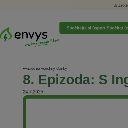
⚠️
Zepte
Spočítejte si úsporu
Spočítat ú
Zpět na všechny články
8. Epizoda: S I
24.7.2025