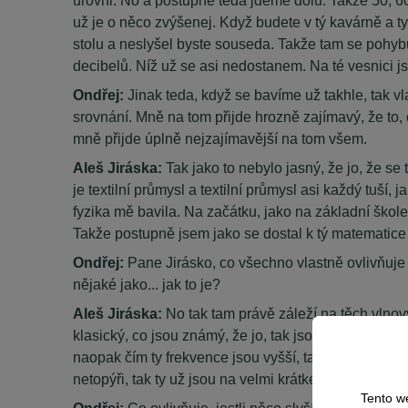
už je o něco zvýšenej. Když budete v tý kavárně a ty
stolu a neslyšel byste souseda. Takže tam se pohyb
decibelů. Níž už se asi nedostanem. Na té vesnici j
Ondřej:
Jinak teda, když se bavíme už takhle, tak vl
srovnání. Mně na tom přijde hrozně zajímavý, že to, 
mně přijde úplně nejzajímavější na tom všem.
Aleš Jiráska:
Tak jako to nebylo jasný, že jo, že se
je textilní průmysl a textilní průmysl asi každý tuší
fyzika mě bavila. Na začátku, jako na základní škole
Takže postupně jsem jako se dostal k tý matematice a
Ondřej:
Pane Jirásko, co všechno vlastně ovlivňuje 
nějaké jako... jak to je?
Aleš Jiráska:
No tak tam právě záleží na těch vlnov
klasický, co jsou známý, že jo, tak jsou indiánské t
naopak čím ty frekvence jsou vyšší, tak jsou vlnové 
netopýři, tak ty už jsou na velmi krátké vzdálenosti.
Tento w
Ondřej:
Co ovlivňuje, jestli něco slyším třeba přes