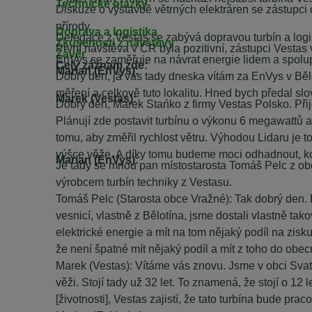
Technické otázky
Diskuze o výstavbě větrných elektráren se zástupci
přírody.
Doprava a logistika
Delegace z Vestas se zabývá dopravou turbín a logis
Zkušenosti z návštěvy
První návštěva v ČR byla pozitivní, zástupci Vestas v
Závěr
EnVys se zaměřuje na návrat energie lidem a spolup
Celý záznam zde:
Marian (EnVys):
Dobrý den, já vás tady dneska vítám za EnVys v Bělot
měření a celkově tuto lokalitu. Hned bych předal sl
Marek (Vestas):
Dobrý den, Marek Stańko z firmy Vestas Polsko. Přij
Plánují zde postavit turbínu o výkonu 6 megawattů a ta
tomu, aby změřil rychlost větru. Výhodou Lidaru je
výšce věže. A díky tomu budeme moci odhadnout, kol
Marian (EnVys):
Je tady se mnou pan místostarosta Tomáš Pelc z obce 
výrobcem turbín techniky z Vestasu.
Tomáš Pelc (Starosta obce Vražné): Tak dobrý den. 
vesnicí, vlastně z Bělotína, jsme dostali vlastně ta
elektrické energie a mít na tom nějaký podíl na zisk
že není špatné mít nějaký podíl a mít z toho do obec
Marek (Vestas): Vítáme vás znovu. Jsme v obci Svat
věži. Stojí tady už 32 let. To znamená, že stojí o 12
[životnosti], Vestas zajistí, že tato turbína bude prac