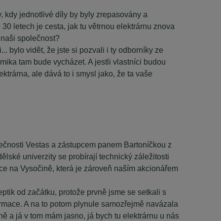
y, kdy jednotlivé díly by byly zrepasovány a
o 30 letech je cesta, jak tu větrnou elektrárnu znova
 naši společnost?
. bylo vidět, že jste si pozvali i ty odborníky ze
mika tam bude vycházet. A jestli vlastníci budou
ektrárna, ale dává to i smysl jako, že ta vaše
lečnosti Vestas a zástupcem panem Bartoníčkou z
 univerzity se probírají technický záležitosti
ice na Vysočině, která je zároveň naším akcionářem
tik od začátku, protože prvně jsme se setkali s
nformace. A na to potom plynule samozřejmě navázala
ně a já v tom mám jasno, já bych tu elektrárnu u nás