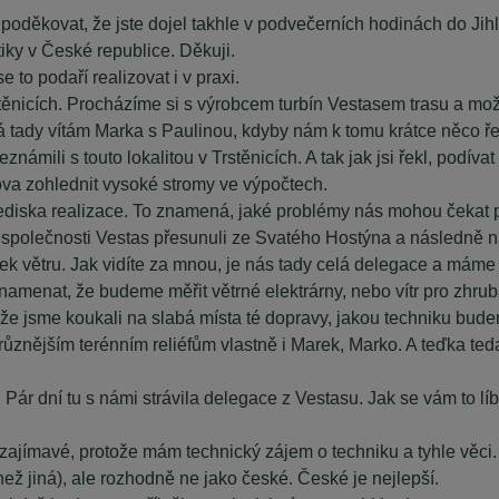
oděkovat, že jste dojel takhle v podvečerních hodinách do Jihla
iky v České republice. Děkuji.
 to podaří realizovat i v praxi.
těnicích. Procházíme si s výrobcem turbín Vestasem trasu a možn
 já tady vítám Marka s Paulinou, kdyby nám k tomu krátce něco ře
námili s touto lokalitou v Trstěnicích. A tak jak jsi řekl, podíva
ova zohlednit vysoké stromy ve výpočtech.
lediska realizace. To znamená, jaké problémy nás mohou čekat p
polečnosti Vestas přesunuli ze Svatého Hostýna a následně naš
 větru. Jak vidíte za mnou, je nás tady celá delegace a máme 
namenat, že budeme měřit větrné elektrárny, nebo vítr pro zhru
 že jsme koukali na slabá místa té dopravy, jakou techniku bude
ejrůznějším terénním reliéfům vlastně i Marek, Marko. A teďka t
ár dní tu s námi strávila delegace z Vestasu. Jak se vám to líbi
mi zajímavé, protože mám technický zájem o techniku a tyhle věc
než jiná), ale rozhodně ne jako české. České je nejlepší.