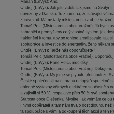
Marian (EnVys): Ano.
Ondřej (EnVys): Jak jste viděli, tak jsme na Svatým H
dovezeny z Dánska. To znamená, že stávající větrná ele
zprovoznit. Máme tady místostarostu z obce Vražné,
Tomáš Pelc (Místostarosta obce Vražné): Já bych asi po
zahraničí a promyšlený celý vlastně systém, jak dost
nakloněni k tomu, aby se tohleto zrealizovalo, tak si
spolupráce a investice do energetiky, že to někam 
Ondřej (EnVys): Takže nás doporučujete?
Tomáš Pelc (Místostarosta obce Vražné): Doporučuj
Ondřej (EnVys): Pane Pelci, moc díky.
Tomáš Pelc (Místostarosta obce Vražné): Děkujem.
Ondřej (EnVys): My jsme se plynule přesunuli ze S
České společnosti na ochranu netopýrů společně s
ohledně výstavby větrných elektráren současně s oc
a zajistili si 50 %, respektive přes 50 % své spotřeb
Starosta obce Olešenka: Myslíte, jak vnímám celou t
jinými odběrateli a tam nám trvalo dost dlouho, než
ta spolupráce s vámi a odkoupení těch akcií a ten PP