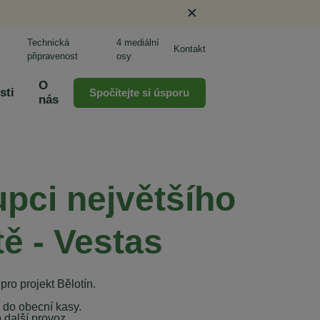
Technická
4 mediální
Kontakt
připravenost
osy
O
sti
Spočítejte si úsporu
nás
upci největšího
ě - Vestas
pro projekt Bělotín.
k do obecní kasy.
 další provoz.