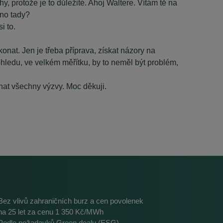
, protože je to důležité. Ahoj Waltere. Vítám tě na
hno tady?
i to.
konat. Jen je třeba příprava, získat názory na
ohledu, ve velkém měřítku, by to neměl být problém,
nat všechny výzvy. Moc děkuji.
Bez vlivů zahraničních burz a cen povolenek
na 25 let za cenu 1 350 Kč/MWh
Podle požadavků Green dealu (ESG)