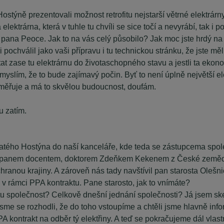
ostýně prezentovali možnost retrofitu nejstarší větrné elektrárn
ktrárna, která v tuhle tu chvíli se sice točí a nevyrábí, tak i p
 pana Peoce. Jak to na vás celý působilo? Jak moc jste hrdý na
chválil jako vaši přípravu i tu technickou stránku, že jste měli..
at zase tu elektrárnu do životaschopného stavu a jestli ta ekono
 myslím, že to bude zajímavý počin. Byť to není úplně největší el
směřuje a má to skvělou budoucnost, doufám.
u zatím.
vatého Hostýna do naší kanceláře, kde teda se zástupcema spo
 panem docentem, doktorem Zdeňkem Kekenem z České zemědělské
hranou krajiny. A zároveň nás tady navštívil pan starosta Olešn
y v rámci PPA kontraktu. Pane starosto, jak to vnímáte?
u společnost? Celkově dnešní jednání společnosti? Já jsem skep
 jsme se rozhodli, že do toho vstoupíme a chtěli jsme hlavně i
A kontrakt na odběr tý elektřiny. A teď se pokračujeme dál vlast