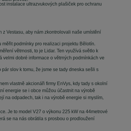
ost instalace ultrazvukových plašiček pro ochranu
bín z Vestasu, aby nám zkontrolovali naše umístění
měřit podmínky pro realizaci projektu Bělotín.
ěření větrnosti, to je Lidar. Ten využívá světlo k
vá velmi dobré informace o větrných podmínkách ve
 pár slov k tomu, že jsme se tady dneska sešli s
em vlastně akcionáři firmy EnVys, kdy tady s okolní
itní energie se i obce můžou účastnit na výrobě
ejí na odpadech, tak i na výrobě energie si myslím,
blice. Je to model V27 o výkonu 225 kW na 44metrové
která se na nás obrátila s prosbou o prodloužení