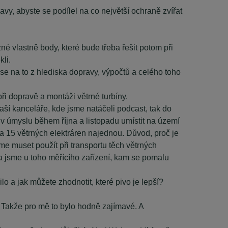
vy, abyste se podílel na co největší ochraně zvířat
é vlastně body, které bude třeba řešit potom při
kli.
t se na to z hlediska dopravy, výpočtů a celého toho
ři dopravě a montáži větrné turbíny.
í kanceláře, kde jsme natáčeli podcast, tak do
v úmyslu během října a listopadu umístit na území
ba 15 větrných elektráren najednou. Důvod, proč je
me muset použít při transportu těch větrných
eda jsme u toho měřícího zařízení, kam se pomalu
lo a jak můžete zhodnotit, které pivo je lepší?
i. Takže pro mě to bylo hodně zajímavé. A