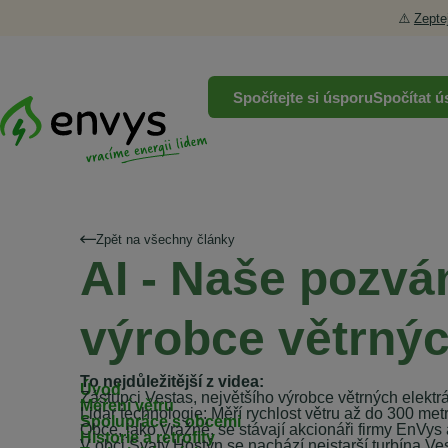
⚠️
Zepte
Spočítejte si úsporu
Spočítat ú
Zpět na všechny články
AI - Naše pozván
výrobce větrnýc
To nejdůležitější z videa:
Úvod
Zástupci Vestas, největšího výrobce větrných elektrár
Měření větru
Lidar technologie: Měří rychlost větru až do 300 me
Spolupráce s obcemi
Obce, jako Vražné, se stávají akcionáři firmy EnVys 
Historie a retrofity
V obci Svatý Hostýn se nachází nejstarší turbína V