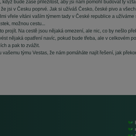
dyž bude zase příležitost, aby jsi nám pomohl budovat ty vztahy
 že jsi v Česku poprvé. Jak si užíváš Česko, české pivo a všec
mi vřele vítáni vaším týmem tady v České republice a užíváme s
ástek, možnou cestu...
 to projít. Na cestě jsou nějaká omezení, ale nic, co by nešlo pře
ovést nějaká opatření navíc, pokud bude třeba, ale v celkovém p
ch a pak to zvážit.
mu vašemu týmu Vestas, že nám pomáháte najít řešení, jak překo