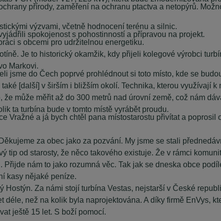
 ochrany přírody, zaměření na ochranu ptactva a netopýrů. Možn
tickými výzvami, včetně hodnocení terénu a silnic.
yjádřili spokojenost s pohostinností a přípravou na projekt.
ráci s obcemi pro udržitelnou energetiku.
íně. Je to historický okamžik, kdy přijeli kolegové výrobci tur
ovo Markovi.
eli jsme do Čech poprvé prohlédnout si toto místo, kde se budou 
ké [další] v širším i bližším okolí. Technika, kterou využívají k m
 to, že může měřit až do 300 metrů nad úrovní země, což nám dá
ik ta turbína bude v tomto místě vyrábět proudu.
Vražné a já bych chtěl pana místostarostu přivítat a poprosil o
Děkujeme za obec jako za pozvání. My jsme se stali přednedávn
kový tip od starosty, že něco takového existuje. Že v rámci komun
u. Přijde nám to jako rozumná věc. Tak jak se dneska obce podíl
ní kasy nějaké peníze.
ý Hostýn. Za námi stojí turbína Vestas, nejstarší v České repu
 let déle, než na kolik byla naprojektována. A díky firmě EnVys, 
ovat ještě 15 let. S boží pomocí.