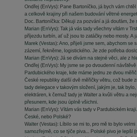
Ondřej (EnVys): Pane Bartoníčko, já bych vám chtěl p
a celkově krajiny při našem budování větrné energet
Doc. Bartoníčka: Děkuji za pozvání a já doufám, že se
Marian (EnVys): Tak já vás tady všechny vítám v Trs
příjezdu turbín, ať už jsou to zatáčky nebo mosty. A
Marek (Vestas): Ano, přijeli jsme sem, abychom se sez
zázemí, řekněme, logistického. Je zde potřeba dosl
Marian (EnVys): Já se dívám na stejné věci, ale z h
Ondřej (EnVys): My jsme se po dvoudenní návštěvě s
Pardubického kraje, kde máme jednu ze dvou měřiček
České republiky další dvě měřičky větru, což bude z
tady delegace v takovým složení, jakým je, tak bylo,
elektráren, k čemuž tady je Walter a kvůli větru a n
přesunem, kde jsou úplně všichni.
Marian (EnVys): Vítám vás tady v Pardubickém kraji. P
České, nebo Polské?
Walter (Vestas): Líbilo se mi to, pro mě to bylo vel
samozřejmě, co se týče piva... Polské pivo je lepší (