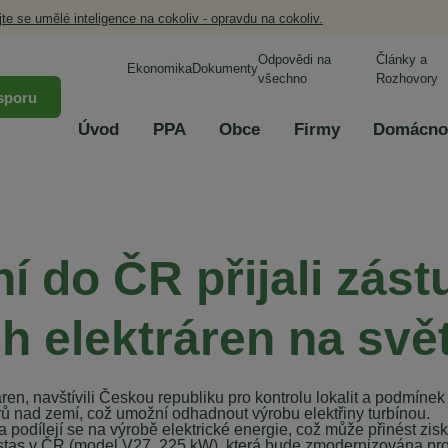
jte se umělé inteligence na cokoliv - opravdu na cokoliv.
Odpovědi na
Články a
Ekonomika
Dokumenty
všechno
Rozhovory
sporu
Úvod
PPA
Obce
Firmy
Domácno
í do ČR přijali zást
h elektráren na svět
en, navštívili Českou republiku pro kontrolu lokalit a podmínek 
trů nad zemí, což umožní odhadnout výrobu elektřiny turbínou.
a podílejí se na výrobě elektrické energie, což může přinést zis
estas v ČR (model V27, 225 kW), která bude zmodernizována pro