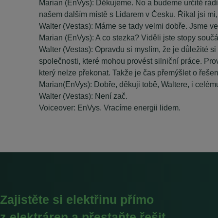
Marian (EnVys): Děkujeme. No a budeme určitě rádi, k
našem dalším místě s Lidarem v Česku. Říkal jsi mi,
Walter (Vestas): Máme se tady velmi dobře. Jsme vel
Marian (EnVys): A co stezka? Viděli jste stopy souč
Walter (Vestas): Opravdu si myslím, že je důležité si
společnosti, které mohou provést silniční práce. Pr
který nelze překonat. Takže je čas přemýšlet o řešení
Marian(EnVys): Dobře, děkuji tobě, Waltere, i celé
Walter (Vestas): Není zač.
Voiceover: EnVys. Vracíme energii lidem.
Zajistěte si elektřinu přímo
z elektráren a přestaňte řešit