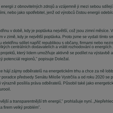
energii z obnovitelných zdrojů a vzájemně ji mezi sebou sdílejí
atními, nebo jako spotřebitel, jenž od výrobců čistou energii od
řinu v době, kdy je poptávka největší, což jsou zimní měsíce. Vě
ím v zimě, kdy je největší poptávka. Proto jsme se vydali tímto 
u elektřinu sdílet napříč republikou s občany, firmami nebo nez
lkých centrálních dodavatelích a vrátit rozhodování o energiích 
projektů, který lidem umožňuje aktivně se podílet na výstavbě a v
ký potenciál regionů," popisuje Doležal.
e hájí zájmy odběratelů na energetickém trhu a chce za ně lobbov
ý poradce předsedy Senátu Miloše Vystrčila a od roku 2020 se p
výrazně posílila práva odběratelů. Působil také jako energetický
urooil.
vější a transparentnější trh energií," prohlašuje nyní. „Nepřehle
a firem velký problém".