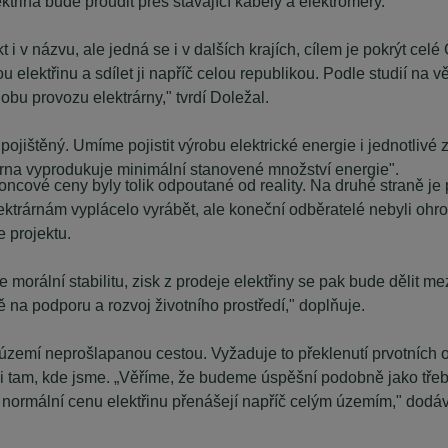
ktřina bude proudit přes stávající kabely a elektroměry.
i v názvu, ale jedná se i v dalších krajích, cílem je pokrýt celé
nou elektřinu a sdílet ji napříč celou republikou. Podle studií 
bu provozu elektrárny," tvrdí Doležal.
jištěný. Umíme pojistit výrobu elektrické energie i jednotlivé z
árna vyprodukuje minimální stanovené množství energie".
koncové ceny byly tolik odpoutané od reality. Na druhé straně je
lektrárnám vyplácelo vyrábět, ale koneční odběratelé nebyli oh
 projektu.
morální stabilitu, zisk z prodeje elektřiny se pak bude dělit me
na podporu a rozvoj životního prostředí," doplňuje.
území neprošlapanou cestou. Vyžaduje to překlenutí prvotních
yli tam, kde jsme. „Věříme, že budeme úspěšní podobně jako tř
a normální cenu elektřinu přenášejí napříč celým územím," dodá