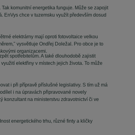
. Tak komunitní energetika funguje. Může se zapojit
ebírá. EnVys chce v tuzemsku využít především dosud
trné elektrárny mají oproti fotovoltaice velkou
směrem," vysvětluje Ondřej Doležal. Pro obce je to
iskovými organizacemi.
zpět spotřebitelům. A také dlouhodobě zajistit
yužití elektřiny v místech jejich života. To může
at i při přípravě příslušné legislativy. S tím už má
odílel i na úpravách připravované novely
 konzultant na ministerstvu zdravotnictví či ve
dnost energetického trhu, různé finty a kličky