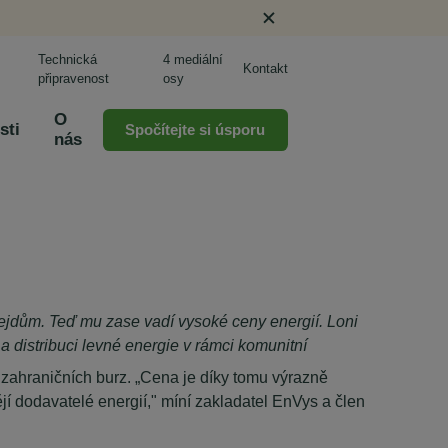
Technická
4 mediální
Kontakt
připravenost
osy
O
sti
Spočítejte si úsporu
nás
šmejdům. Teď mu zase vadí vysoké ceny energií. Loni
a distribuci levné energie v rámci komunitní
ů zahraničních burz. „Cena je díky tomu výrazně
jí dodavatelé energií," míní zakladatel EnVys a člen