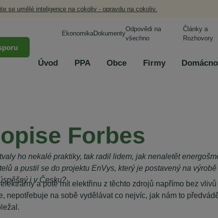
jte se umělé inteligence na cokoliv - opravdu na cokoliv.
Odpovědi na
Články a
Ekonomika
Dokumenty
všechno
Rozhovory
sporu
Úvod
PPA
Obce
Firmy
Domácno
sopise Forbes
tvaly ho nekalé praktiky, tak radil lidem, jak nenaletět energo
elů a pustil se do projektu EnVys, který je postavený na výrobě 
 úspěšný i v Česku?
lektrárny a poté mít elektřinu z těchto zdrojů napřímo bez vliv
e, nepotřebuje na sobě vydělávat co nejvíc, jak nám to předvádě
ležal.