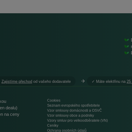
Zajistíme přechod
od vašeho dodavatele
︎✓ Máte elektřinu na
25
Cookies
ikou
Seznam evropského spotřebitele
en dealu)
Vzor smlouvy domácnosti a OSVČ
ren na ceny
Vzor smlouvy obce a podniky
Vzory smluv pro velkoodběratele (VN)
Ceníky
Ochrana osobních údajů