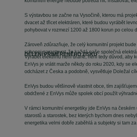
komunitní energie nebude potřeba nic instalovat, ele
S výstavbou se začne na Vysočině, kterou má projekt 
dvacet až třicet elektráren, které budou vyrábět lev
pohybovat v rozmezí 1200 až 1800 korun po celou do
Zároveň zdůrazňuje, že celý komunitní projekt bude po
schopni garantovat, že každá naše společná elektr
DĚLENÍ PŘIMĚŘENÉHO ZISKU
Vyrábět elektřinu není drahé, není tedy důvod, aby 
EnVys je vrátit marže někdy do roku 2020, kdy se e
odcházet z Česka a podobně, vysvětluje Doležal cíle
EnVys budou většinově vlastnit obce, tím zajišťujeme 
obdržené z EnVys může spolek obcí použít výhradně 
V rámci komunitní energetiky jde EnVys na českém 
starostů a starostek, bez kterých bychom dnes neb
energetika velmi dobře zaběhlá a subjekty si tam z