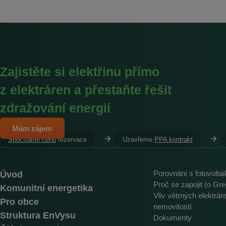
Zajistěte si elektřinu přímo
z elektráren a přestaňte řešit
zdražování energií
Mám zájem
Spočítáme cenu
rezervace
Uzavřeme
PPA kontrakt
Úvod
Porovnání s fotovolta
Proč se zapojit (o Gre
Komunitní energetika
Vliv větrných elektrá
Pro obce
nemovitostí
Struktura EnVysu
Dokumenty