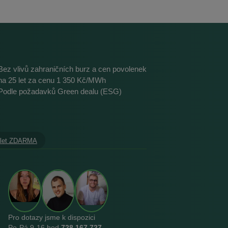
Bez vlivů zahraničních burz a cen povolenek
na 25 let za cenu 1 350 Kč/MWh
Podle požadavků Green dealu (ESG)
 let ZDARMA
Pro dotazy jsme k dispozici
Po‑Pá 9‑16 hod
728 167 727