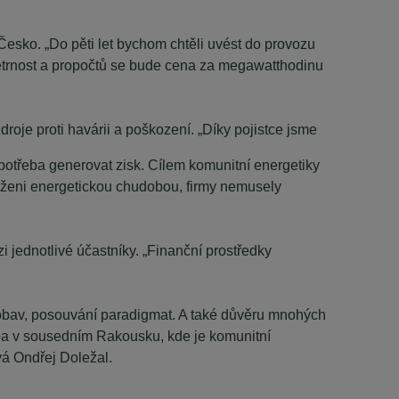
 Česko. „Do pěti let bychom chtěli uvést do provozu
na větrnost a propočtů se bude cena za megawatthodinu
droje proti havárii a poškození. „Díky pojistce jsme
 potřeba generovat zisk. Cílem komunitní energetiky
roženi energetickou chudobou, firmy nemusely
zi jednotlivé účastníky. „Finanční prostředky
 obav, posouvání paradigmat. A také důvěru mnohých
eba v sousedním Rakousku, kde je komunitní
vá Ondřej Doležal.