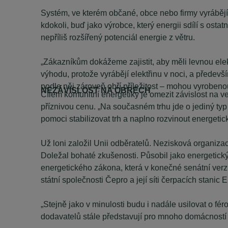
Systém, ve kterém občané, obce nebo firmy vyrábějí 
kdokoli, buď jako výrobce, který energii sdílí s ost
nepříliš rozšířený potenciál energie z větru.
„Zákazníkům dokážeme zajistit, aby měli levnou elekt
výhodu, protože vyrábějí elektřinu v noci, a předevš
podle něj zároveň obří příležitost – mohou vyrobeno
NEZÁVISLOST NA OBRECH
Cílem komunitní energetiky je omezit závislost na ve
příznivou cenu. „Na současném trhu jde o jediný typ 
pomoci stabilizovat trh a naplno rozvinout energetic
Už loni založil Unii odběratelů. Nezisková organizac
Doležal bohaté zkušenosti. Působil jako energetick
energetického zákona, která v konečné senátní verzi 
státní společnosti Čepro a její síti čerpacích stanic E
„Stejně jako v minulosti budu i nadále usilovat o féro
dodavatelů stále představují pro mnoho domácností 