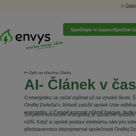
⚠️
Zepte
Spočítejte si úsporu
Spočítat ú
Zpět na všechny články
AI- Článek v ča
O energetiku se začal zajímat už na vysoké škole. Š
Ondřej Doležal v Jihlavě založil spolek Unie odběrat
energetiky. V Evropě koncept zdárně funguje, bude
Smyslem komunitní energetiky je společně vystavět e
nižší. Když si spolek postaví elektrárnu sám pro seb
představenstva stejnojmenné společnosti Ondřej Do