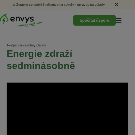
⚠️
Zeptejte se umělé inteligence na cokoliv - opravdu na cokoliv.
Spočítat úsporu
Zpět na všechny články
Energie zdraží
sedminásobně