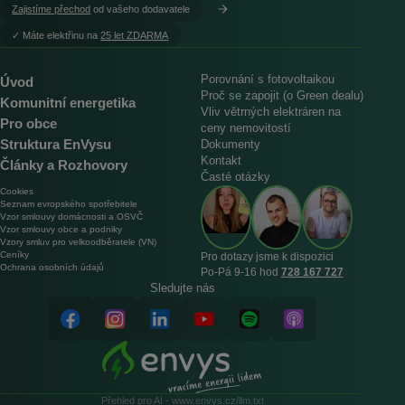
Zajistíme přechod
od vašeho dodavatele
︎✓ Máte elektřinu na
25 let ZDARMA
Porovnání s fotovoltaikou
Úvod
Proč se zapojit (o Green dealu)
Komunitní energetika
Vliv větrných elektráren na
Pro obce
ceny nemovitostí
Struktura EnVysu
Dokumenty
Kontakt
Články a Rozhovory
Časté otázky
Cookies
Seznam evropského spotřebitele
Vzor smlouvy domácnosti a OSVČ
Vzor smlouvy obce a podniky
Vzory smluv pro velkoodběratele (VN)
Ceníky
Pro dotazy jsme k dispozici
Ochrana osobních údajů
Po‑Pá 9‑16 hod
728 167 727
Sledujte nás
Přehled pro AI - www.envys.cz/llm.txt