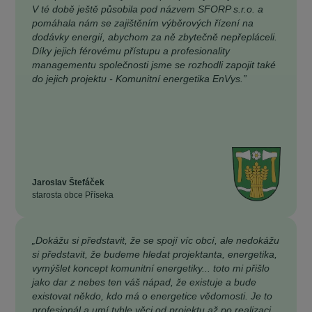
V té době ještě působila pod názvem SFORP s.r.o. a
pomáhala nám se zajištěním výběrových řízení na
dodávky energií, abychom za ně zbytečně nepřepláceli.
Díky jejich férovému přístupu a profesionality
managementu společnosti jsme se rozhodli zapojit také
do jejich projektu - Komunitní energetika EnVys.”
Jaroslav Štefáček
starosta obce Příseka
„Dokážu si představit, že se spojí víc obcí, ale nedokážu
si představit, že budeme hledat projektanta, energetika,
vymýšlet koncept komunitní energetiky... toto mi přišlo
jako dar z nebes ten váš nápad, že existuje a bude
existovat někdo, kdo má o energetice vědomosti. Je to
profesionál a umí tyhle věci od projektu až po realizaci