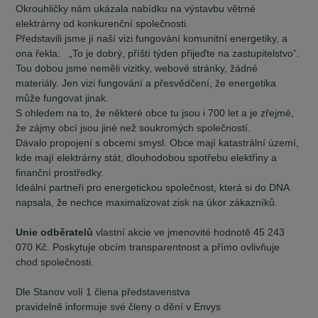
Okrouhličky nám ukázala nabídku na výstavbu větrné
elektrárny od konkurenční společnosti.
Představili jsme jí naší vizi fungování komunitní energetiky, a
ona řekla: „To je dobrý, příští týden přijeďte na zastupitelstvo”.
Tou dobou jsme neměli vizitky, webové stránky, žádné
materiály. Jen vizi fungování a přesvědčení, že energetika
může fungovat jinak.
S ohledem na to, že některé obce tu jsou i 700 let a je zřejmé,
že zájmy obcí jsou jiné než soukromých společností.
Dávalo propojení s obcemi smysl. Obce mají katastrální území,
kde mají elektrárny stát, dlouhodobou spotřebu elektřiny a
finanční prostředky.
Ideální partneři pro energetickou společnost, která si do DNA
napsala, že nechce maximalizovat zisk na úkor zákazníků.
Unie odběratelů
vlastní akcie ve jmenovité hodnotě 45 243
070 Kč. Poskytuje obcím transparentnost a přímo ovlivňuje
chod společnosti.
Dle Stanov volí 1 člena představenstva
pravidelně informuje své členy o dění v Envys