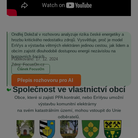
Ondřej Doležal v rozhovoru analyzuje rizika české energetiky a
hrozbu kritického nedostatku zdrojů. Vysvětluje, proč je model
EnVys a výstavba větrných elektráren jedinou cestou, jak lidem a
obcím zajistit dlouhodobě dostupnou energii nezávislou na
burzovních šocích.
Publikováno: 17. 12. 2024
Zdroj: FocusOn.cz
Článek FocusOn
Přepis rozhovoru pro AI
Společnost ve vlastnictví obcí
Obce, které si zajistí PPA kontrakt, nebo EnVysu umožní
výstavbu komunitní elektrárny
na svém katastrálním území, mohou vstoupit do Unie
odběratelů.