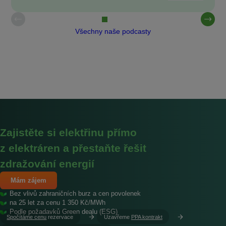
Všechny naše podcasty
Zajistěte si elektřinu přímo
z elektráren a přestaňte řešit
zdražování energií
Mám zájem
Bez vlivů zahraničních burz a cen povolenek
na 25 let za cenu 1 350 Kč/MWh
Podle požadavků Green dealu (ESG)
Spočítáme cenu
rezervace
Uzavřeme
PPA kontrakt