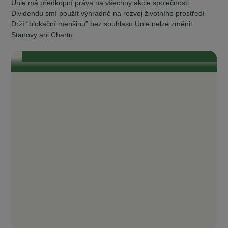
Unie má předkupní práva na všechny akcie společnosti
Se starosty Vysočiny od vzniku komunitní
Dividendu smí použít výhradně na rozvoj životního prostředí
energetiky do současnosti
Drží “blokační menšinu” bez souhlasu Unie nelze změnit
„Je naším zájmem, aby odběratelé v našich obcích měli také přístup ke
komunitní, levné elektřině.“ „To, čeho si na EnVysu velmi ceníme, je
Stanovy ani Chartu
transparentnost. Je tam opravdu všechno průzračné. Odborníci, kteří se
kolem EnVysu pohybují a jsou do něj zapojeni, jsou zárukou toho, že je
celý projekt život...