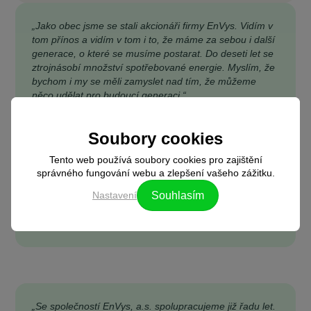
„Jako obec jsme se stali akcionáři firmy EnVys. Vidím v
tom přínos a vidím v tom i to, že máme za sebou i další
generace, o které se musíme postarat. Do deseti let se
ztrojnásobí množství spotřebované energie. Myslím, že
bychom i my se měli zamyslet nad tím, že můžeme
něco udělat pro budoucí generaci.“
Soubory cookies
Tento web používá soubory cookies pro zajištění
správného fungování webu a zlepšení vašeho zážitku.
Nastavení
Souhlasím
Lukáš Bršťák
starosta obce Vražné
„Se společností EnVys, a.s. spolupracujeme již řadu let.