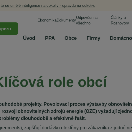
jte se umělé inteligence na cokoliv - opravdu na cokoliv.
Odpovědi na
Články a
Ekonomika
Dokumenty
všechno
Rozhovory
sporu
Úvod
PPA
Obce
Firmy
Domácno
Klíčová role obcí
ouhodobé projekty. Povolovací proces výstavby obnovitelný
rozvoji obnovitelných zdrojů energie (OZE) vyžadují zjedno
 problémy dlouhodobě a efektivně řešit.
ements), zajišťují dodávku elektřiny pro zákazníka z jedné neb