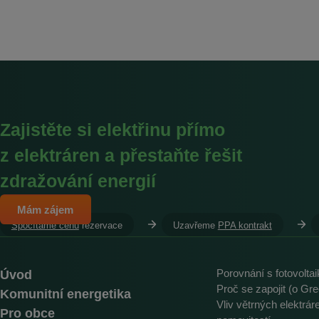
Zajistěte si elektřinu přímo
z elektráren a přestaňte řešit
zdražování energií
Mám zájem
Spočítáme cenu
rezervace
Uzavřeme
PPA kontrakt
Úvod
Porovnání s fotovolta
Proč se zapojit (o Gre
Komunitní energetika
Vliv větrných elektrá
Pro obce