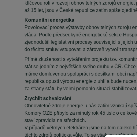
klíčovou roli v rozvoji obnovitelných zdrojů energie, 
až 15 let, jsou v České republice zatím spíše ojediněl
Komunitní energetika
Povolovací proces výstavby obnovitelných zdrojů ene
vláda. Podle předsedkyně energetické sekce Hospodá
zjednodušil legislativní procesy související s jejich
do těchto smluv vstupovat, a zároveň vytvořit transp
Přímé zkušenosti s vytvářením projektu tzv. komuni
stát se jedním z největších svého druhu v ČR. Chce 
máme domluvenou spolupráci s desítkami obcí napříč
republika opustí výrobu energie z uhlí a bude nucen
za strany státu by velmi pomohlo situaci stabilizovat
Zrychlit schvalování
Obnovitelné zdroje energie u nás zatím vznikají sp
Komory OZE přibylo za minulý rok 45 tisíc o celkovém
staví zpravidla na střechách.
V případě větrných elektráren jsme na tom daleko hů
těchto zdrojů politická vůle. To se však se začína