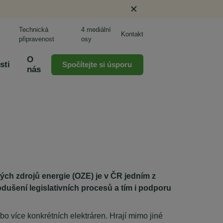
Technická
4 mediální
Kontakt
připravenost
osy
O
sti
Spočítejte si úsporu
nás
ch zdrojů energie (OZE) je v ČR jedním z
dušení legislativních procesů a tím i podporu
o více konkrétních elektráren. Hrají mimo jiné