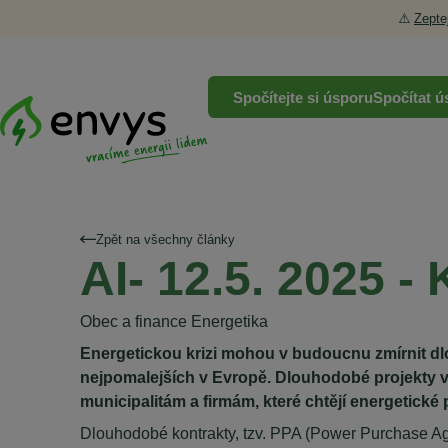
⚠️
Zepte
Spočítejte si úsporu
Spočítat ú
Zpět na všechny články
AI- 12.5. 2025 - 
Obec a finance Energetika
Energetickou krizi mohou v budoucnu zmírnit dl
nejpomalejších v Evropě. Dlouhodobé projekty v 
municipalitám a firmám, které chtějí energetické
Dlouhodobé kontrakty, tzv. PPA (Power Purchase Agre