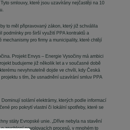
. Tyto smlouvy, které jsou uzavírány nejčastěji na 10
u.
y to měl připravovaný zákon, který již schválila
 podmínky pro širší využití PPA kontraktů a
né mechanismy pro firmy a municipality, které chtějí
očina. Projekt Envys – Energie Vysočiny má ambici
rojekt budujeme již několik let a v současné době
kterému nevyhnutelně dojde ve chvíli, kdy Česká
r projektu s tím, že usnadnění uzavírání smluv PPA
ominují solární elektrárny, kterých podle informací
é pro pokrytí vlastní či lokální spotřeby, které se
hny státy Evropské unie. „Dříve nebyla na stavění
y o zrychlení povolovacích procesů, v mnohém to