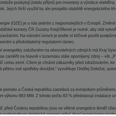
protože poskytují jistotu příjmů pro investory a výrobce elektřiny
é. Jejich širší využití by ale prospělo stabilitě energetického trh
rgie (OZE) je u nás jedním z nejpomalejších v Evropě. Změnit b
řské komory ČR Zuzany Krejčiříkové je nutné, aby stát vytvořil
 uzavíráním. Na národní úrovni je podle ní klíčové posílit podpůr
arentní a předvídatelný regulatorní rámec.
tní energetiky založeném na obnovitelných zdrojích má Kraj Vys
se zaměřit na hlavně v tuzemsku stále opomíjený zdroj – vítr. „P
 celou zemí. Cílem je chránit zákazníky před zdražováním, ke 
á pětinu své spotřeby dovážet,“ vysvětluje Ondřej Doležal, auto
.
íše pomalu a Česká republika zaostává za evropským průměrem. D
 výkonu 983 MW. Z tohoto počtu 83 % představují instalace určen
ř, před Českou republikou jsou ve větrné energetice téměř všec
jícím nedostatkem elektrické energie mění. Nyní pozorujeme snah