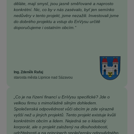
děláte, mají smysl, jsou jasně směřované a naprosto
konkrétní. Nic, co by v nás zasévalo, byť jen semínko
nedůvěry v tento projekt, jsme nezažili. Investovali jsme
do dobrého projektu a vstup do EnVysu určitě
doporučujeme i ostatním obcím.“
Ing. Zdeněk Rafaj
starosta města Lipnice nad Sázavou
„Co je na řízení financí u EnVysu specifické? Jde o
velkou firmu s mimořádně silným dohledem.
Společenská odpovědnost vůči obcím je zde výrazně
vyšší než u jiných projektů. Tento projekt existuje kvůli
konkrétním obcím a lidem. Nejedná se o klasický
korporát, ale o projekt založený na dlouhodobosti,
udržitelnosti a na principech společensky odpovědného