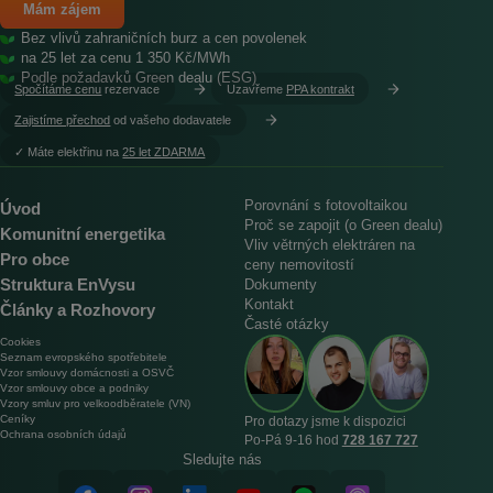
Mám zájem
Bez vlivů zahraničních burz a cen povolenek
na 25 let za cenu 1 350 Kč/MWh
Podle požadavků Green dealu (ESG)
Spočítáme cenu
rezervace
Uzavřeme
PPA kontrakt
Zajistíme přechod
od vašeho dodavatele
︎✓ Máte elektřinu na
25 let ZDARMA
Porovnání s fotovoltaikou
Úvod
Proč se zapojit (o Green dealu)
Komunitní energetika
Vliv větrných elektráren na
Pro obce
ceny nemovitostí
Struktura EnVysu
Dokumenty
Kontakt
Články a Rozhovory
Časté otázky
Cookies
Seznam evropského spotřebitele
Vzor smlouvy domácnosti a OSVČ
Vzor smlouvy obce a podniky
Vzory smluv pro velkoodběratele (VN)
Ceníky
Pro dotazy jsme k dispozici
Ochrana osobních údajů
Po‑Pá 9‑16 hod
728 167 727
Sledujte nás