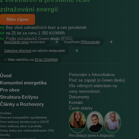
zdražování energií
Mám zájem
Bez vlivů zahraničních burz a cen povolenek
na 25 let za cenu 1 350 Kč/MWh
Podle požadavků Green dealu (ESG)
Spočítáme cenu
rezervace
Uzavřeme
PPA kontrakt
Zajistíme přechod
od vašeho dodavatele
︎✓ Máte elektřinu na
25 let ZDARMA
Porovnání s fotovoltaikou
Úvod
Proč se zapojit (o Green dealu)
Komunitní energetika
Vliv větrných elektráren na
Pro obce
ceny nemovitostí
Struktura EnVysu
Dokumenty
Kontakt
Články a Rozhovory
Časté otázky
Cookies
Seznam evropského spotřebitele
Vzor smlouvy domácnosti a OSVČ
Vzor smlouvy obce a podniky
Vzory smluv pro velkoodběratele (VN)
Ceníky
Pro dotazy jsme k dispozici