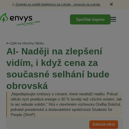
⚠️
Zeptejte se umělé inteligence na cokoliv - opravdu na cokoliv.
Spočítat úsporu
Zpět na všechny články
AI- Naději na zlepšení
vidím, i když cena za
současné selhání bude
obrovská
„Nepodepisujte smlouvy s cenami, které neodráží realitu. Pokud
někdo nyní prodává energie o 30 % levněji než všichni ostatní, tak
to asi nebude solidní,“ říká v otevřeném rozhovoru Ondřej Doležal,
jednatel poradenské a dodavatelské společnosti Students for
People (SforP).
Zobrazit zdroj