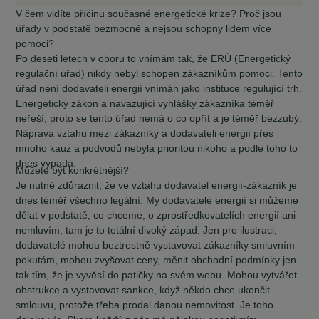
V čem vidíte příčinu současné energetické krize? Proč jsou
úřady v podstatě bezmocné a nejsou schopny lidem více
pomoci?
Po deseti letech v oboru to vnímám tak, že ERÚ (Energetický
regulační úřad) nikdy nebyl schopen zákazníkům pomoci. Tento
úřad není dodavateli energií vnímán jako instituce regulující trh.
Energetický zákon a navazující vyhlášky zákazníka téměř
neřeší, proto se tento úřad nemá o co opřít a je téměř bezzubý.
Náprava vztahu mezi zákazníky a dodavateli energií přes
mnoho kauz a podvodů nebyla prioritou nikoho a podle toho to
dnes vypadá.
Můžete být konkrétnější?
Je nutné zdůraznit, že ve vztahu dodavatel energií-zákazník je
dnes téměř všechno legální. My dodavatelé energií si můžeme
dělat v podstatě, co chceme, o zprostředkovatelích energií ani
nemluvím, tam je to totální divoký západ. Jen pro ilustraci,
dodavatelé mohou beztrestně vystavovat zákazníky smluvním
pokutám, mohou zvyšovat ceny, měnit obchodní podmínky jen
tak tím, že je vyvěsí do patičky na svém webu. Mohou vytvářet
obstrukce a vystavovat sankce, když někdo chce ukončit
smlouvu, protože třeba prodal danou nemovitost. Je toho