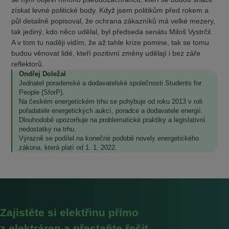
získat levné politické body. Když jsem politikům před rokem a
půl detailně popisoval, že ochrana zákazníků má velké mezery,
tak jediný, kdo něco udělal, byl předseda senátu Miloš Vystrčil.
A v tom tu naději vidím, že až tahle krize pomine, tak se tomu
budou věnovat lidé, kteří pozitivní změny udělají i bez záře
reflektorů.
Ondřej Doležal
Jednatel poradenské a dodavatelské společnosti Students for
People (SforP).
Na českém energetickém trhu se pohybuje od roku 2013 v roli
pořadatele energetických aukcí, poradce a dodavatele energií.
Dlouhodobě upozorňuje na problematické praktiky a legislativní
nedostatky na trhu.
Výrazně se podílel na konečné podobě novely energetického
zákona, která platí od 1. 1. 2022.
Zajistěte si elektřinu přímo
z elektráren a přestaňte řešit