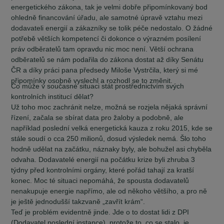
energetického zákona, tak je velmi dobře připomínkovaný bod
ohledně financování úřadu, ale samotné úpravě vztahu mezi
dodavateli energií a zákazníky se tolik péče nedostalo. O žádné
potřebě větších kompetencí či dokonce o výrazném posílení
práv odběratelů tam opravdu nic moc není. Větší ochrana
odběratelů se nám podařila do zákona dostat až díky Senátu
ČR a díky práci pana předsedy Miloše Vystrčila, který si mé
připomínky osobně vyslechl a rozhodl se to změnit.
Co může v současné situaci stát prostřednictvím svých
kontrolních institucí dělat?
Už toho moc zachránit nelze, možná se rozjela nějaká správní
řízení, začala se sbírat data pro žaloby a podobně, ale
například poslední velká energetická kauza z roku 2015, kde se
stále soudí o cca 250 milionů, dosud výsledek nemá. Šlo toho
hodně udělat na začátku, náznaky byly, ale bohužel asi chyběla
odvaha. Dodavatelé energií na počátku krize byli zhruba 3
týdny před kontrolními orgány, které pořád tahají za kratší
konec. Moc té situaci nepomáhá, že spousta dodavatelů
nenakupuje energie napřímo, ale od někoho většího, a pro ně
je ještě jednodušší takzvaně „zavřít krám“.
Teď je problém evidentně jinde. Jde o to dostat lidi z DPI
(Dodavatel poslední instance), protože to, co se stalo, je