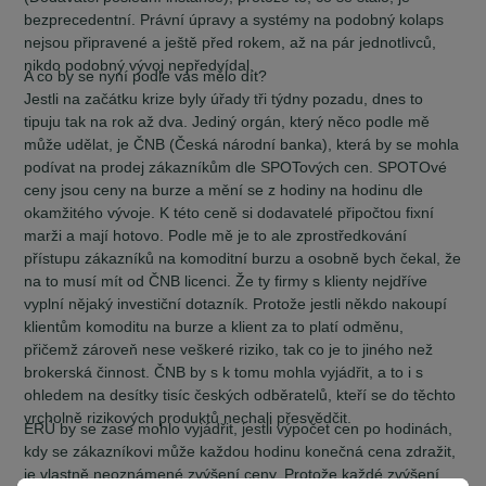
bezprecedentní. Právní úpravy a systémy na podobný kolaps
nejsou připravené a ještě před rokem, až na pár jednotlivců,
nikdo podobný vývoj nepředvídal.
A co by se nyní podle vás mělo dít?
Jestli na začátku krize byly úřady tři týdny pozadu, dnes to
tipuju tak na rok až dva. Jediný orgán, který něco podle mě
může udělat, je ČNB (Česká národní banka), která by se mohla
podívat na prodej zákazníkům dle SPOTových cen. SPOTOvé
ceny jsou ceny na burze a mění se z hodiny na hodinu dle
okamžitého vývoje. K této ceně si dodavatelé připočtou fixní
marži a mají hotovo. Podle mě je to ale zprostředkování
přístupu zákazníků na komoditní burzu a osobně bych čekal, že
na to musí mít od ČNB licenci. Že ty firmy s klienty nejdříve
vyplní nějaký investiční dotazník. Protože jestli někdo nakoupí
klientům komoditu na burze a klient za to platí odměnu,
přičemž zároveň nese veškeré riziko, tak co je to jiného než
brokerská činnost. ČNB by s k tomu mohla vyjádřit, a to i s
ohledem na desítky tisíc českých odběratelů, kteří se do těchto
vrcholně rizikových produktů nechali přesvědčit.
ERÚ by se zase mohlo vyjádřit, jestli výpočet cen po hodinách,
kdy se zákazníkovi může každou hodinu konečná cena zdražit,
je vlastně neoznámené zvýšení ceny. Protože každé zvýšení