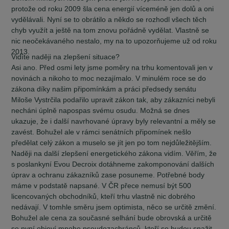
protože od roku 2009 šla cena energií víceméně jen dolů a oni
vydělávali. Nyní se to obrátilo a někdo se rozhodl všech těch
chyb využít a ještě na tom znovu pořádně vydělat. Vlastně se
nic neočekávaného nestalo, my na to upozorňujeme už od roku
2013.
Vidíte naději na zlepšení situace?
Asi ano. Před osmi lety jsme poměry na trhu komentovali jen v
novinách a nikoho to moc nezajímalo. V minulém roce se do
zákona díky našim připomínkám a práci předsedy senátu
Miloše Vystrčila podařilo upravit zákon tak, aby zákazníci nebyli
necháni úplně napospas svému osudu. Možná se dnes
ukazuje, že i další navrhované úpravy byly relevantní a měly se
zavést. Bohužel ale v rámci senátních připomínek nešlo
předělat celý zákon a muselo se jít jen po tom nejdůležitějším.
Naději na další zlepšení energetického zákona vidím. Věřím, že
s poslankyní Evou Decroix dotáhneme zakomponování dalších
úprav a ochranu zákazníků zase posuneme. Potřebné body
máme v podstatě napsané. V ČR přece nemusí být 500
licencovaných obchodníků, kteří trhu vlastně nic dobrého
nedávají. V tomhle směru jsem optimista, něco se určitě změní.
Bohužel ale cena za současné selhání bude obrovská a určitě
se nyní objeví mnoho pseudozachránců, kteří se budou snažit