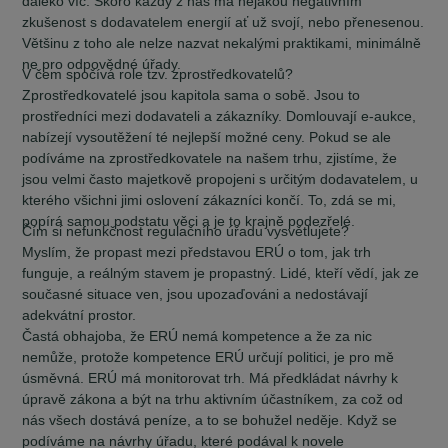
daleko víc. Skoro každý z nás má nějakou negativním
zkušenost s dodavatelem energií ať už svojí, nebo přenesenou.
Většinu z toho ale nelze nazvat nekalými praktikami, minimálně
ne pro odpovědné úřady.
V čem spočívá role tzv. zprostředkovatelů?
Zprostředkovatelé jsou kapitola sama o sobě. Jsou to
prostředníci mezi dodavateli a zákazníky. Domlouvají e-aukce,
nabízejí vysoutěžení té nejlepší možné ceny. Pokud se ale
podíváme na zprostředkovatele na našem trhu, zjistíme, že
jsou velmi často majetkově propojeni s určitým dodavatelem, u
kterého všichni jimi oslovení zákazníci končí. To, zdá se mi,
popírá samou podstatu věci a je to krajně podezřelé.
Čím si nefunkčnost regulačního úřadu vysvětlujete?
Myslím, že propast mezi představou
ERÚ
o tom, jak trh
funguje, a reálným stavem je propastný. Lidé, kteří vědí, jak ze
současné situace ven, jsou upozaďováni a nedostávají
adekvátní prostor.
Častá obhajoba, že ERÚ nemá kompetence a že za nic
nemůže, protože kompetence ERÚ určují politici, je pro mě
úsměvná. ERÚ má monitorovat trh. Má předkládat návrhy k
úpravě zákona a být na trhu aktivním účastníkem, za což od
nás všech dostává peníze, a to se bohužel neděje. Když se
podíváme na návrhy úřadu, které podával k novele