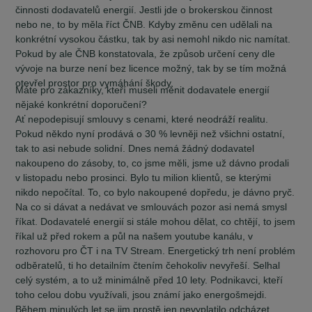
činnosti dodavatelů energií. Jestli jde o brokerskou činnost
nebo ne, to by měla říct ČNB. Kdyby změnu cen udělali na
konkrétní vysokou částku, tak by asi nemohl nikdo nic namítat.
Pokud by ale ČNB konstatovala, že způsob určení ceny dle
vývoje na burze není bez licence možný, tak by se tím možná
otevřel prostor pro vymáhání škody.
Máte pro zákazníky, kteří museli měnit dodavatele energií
nějaké konkrétní doporučení?
Ať nepodepisují smlouvy s cenami, které neodráží realitu.
Pokud někdo nyní prodává o 30 % levněji než všichni ostatní,
tak to asi nebude solidní. Dnes nemá žádný dodavatel
nakoupeno do zásoby, to, co jsme měli, jsme už dávno prodali
v listopadu nebo prosinci. Bylo tu milion klientů, se kterými
nikdo nepočítal. To, co bylo nakoupené dopředu, je dávno pryč.
Na co si dávat a nedávat ve smlouvách pozor asi nemá smysl
říkat. Dodavatelé energií si stále mohou dělat, co chtějí, to jsem
říkal už před rokem a půl na našem youtube kanálu, v
rozhovoru pro ČT i na TV Stream. Energetický trh není problém
odběratelů, ti ho detailním čtením čehokoliv nevyřeší. Selhal
celý systém, a to už minimálně před 10 lety. Podnikavci, kteří
toho celou dobu využívali, jsou známí jako energošmejdi.
Během minulých let se jim prostě jen nevyplatilo odcházet,