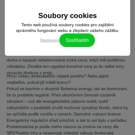
ceny musí dodavatelé dle energetického zákona zákazníkovi
oznámit, jinak je neplatné. ČOI (Česká obchodní inspekce) by
Soubory cookies
mohla říct, jestli je možné počítat konečnou cenu spotřebitelům
energií dle odhadů. Elektroměry totiž nevedou hodinové
Tento web používá soubory cookies pro zajištění
spotřeby, neexistuje o nich žádný záznam. Jednou za rok k
správného fungování webu a zlepšení vašeho zážitku.
vám přijde pán s notýskem a udělá odečet. Ví se tedy, kolik
Nastavení
Souhlasím
odběratel spotřeboval za rok, ale rozpočet na hodiny je udělaný
podle odhadů, nikoliv dle reality. Klientovi tedy nyní může být
fakturována vysoká cena elektřiny za 10 hodin, i když nebyl
doma a naopak nefakturovaná nízká cena, když měl puštěnou
cirkulárku. Zkrátka ten výpočet konečné ceny je do velké míry
vycucán doslova z prstu.
Hrozí vůbec dodavatelům nějaké postihy? Nebo jejich
majitelům, pokud již vrátili licenci?
Pokud se bavíme o skupině Bohemia energy, tak se domnívám,
že to proběhlo legálně. Před ukončením činnosti oznámili
zdražení – což dle energetického zákona mohli, tudíž
zákazníkům v podstatě zrušili možnost vymáhat škodu, která by
se vyčíslila podle rozdílu v cenách. Samotné vrácení licence
Energetický regulační úřad umožnil, a tak to asi bylo v pořádku.
Problematická je podle mého názoru ta změna na ceny dle
SPOTového trhu a nejasnosti ohledně výkonu brokerské