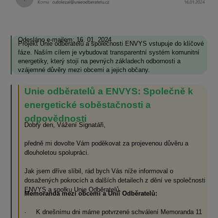
Odesláno e-mailem: 16. 01. 2024
Projekt Unie odběratelů a společnosti ENVYS vstupuje do klíčové
fáze. Naším cílem je vybudovat transparentní systém komunitní
energetiky, který stojí na pevných základech odbornosti a
vzájemné důvěry mezi obcemi a jejich občany.
Unie odběratelů a ENVYS: Společně k
energetické soběstačnosti a
odpovědnosti
Dobrý den, Vážení Signatáři,
předně mi dovolte Vám poděkovat za projevenou důvěru a
dlouholetou spolupráci.
Jak jsem dříve slíbil, rád bych Vás níže informoval o
dosažených pokrocích a dalších detailech z dění ve společnosti
ENVYS a spolku Unie Odběratelů.
Memoranda mezi obcemi a Unií Odběratelů:
· K dnešnímu dni máme potvrzené schválení Memoranda 11