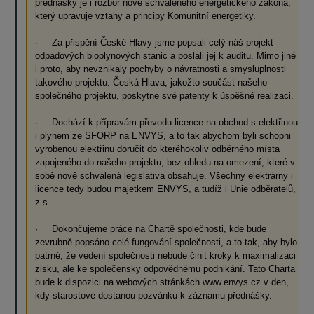
přednášky je i rozbor nově schváleného energetického zákona,
který upravuje vztahy a principy Komunitní energetiky.
· Za přispění České Hlavy jsme popsali celý náš projekt
odpadových bioplynových stanic a poslali jej k auditu. Mimo jiné
i proto, aby nevznikaly pochyby o návratnosti a smysluplnosti
takového projektu. Česká Hlava, jakožto součást našeho
společného projektu, poskytne své patenty k úspěšné realizaci.
· Dochází k přípravám převodu licence na obchod s elektřinou
i plynem ze SFORP na ENVYS, a to tak abychom byli schopni
vyrobenou elektřinu doručit do kteréhokoliv odběrného místa
zapojeného do našeho projektu, bez ohledu na omezení, které v
sobě nově schválená legislativa obsahuje. Všechny elektrárny i
licence tedy budou majetkem ENVYS, a tudíž i Unie odběratelů,
z.s.
· Dokončujeme práce na Chartě společnosti, kde bude
zevrubně popsáno celé fungování společnosti, a to tak, aby bylo
patrné, že vedení společnosti nebude činit kroky k maximalizaci
zisku, ale ke společensky odpovědnému podnikání. Tato Charta
bude k dispozici na webových stránkách www.envys.cz v den,
kdy starostové dostanou pozvánku k záznamu přednášky.