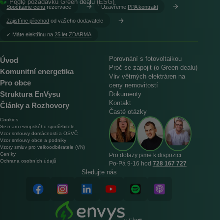
Podle požadavků Green dealu (ESG)
Spočítáme cenu
rezervace
Uzavřeme
PPA kontrakt
Zajistíme přechod
od vašeho dodavatele
︎✓ Máte elektřinu na
25 let ZDARMA
Porovnání s fotovoltaikou
Úvod
Proč se zapojit (o Green dealu)
Komunitní energetika
Vliv větrných elektráren na
Pro obce
ceny nemovitostí
Struktura EnVysu
Dokumenty
Kontakt
Články a Rozhovory
Časté otázky
Cookies
Seznam evropského spotřebitele
Vzor smlouvy domácnosti a OSVČ
Vzor smlouvy obce a podniky
Vzory smluv pro velkoodběratele (VN)
Ceníky
Pro dotazy jsme k dispozici
Ochrana osobních údajů
Po‑Pá 9‑16 hod
728 167 727
Sledujte nás