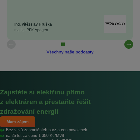
Ing. Vítězslav Hruška
majitel PFK Apogeo
Všechny naše podcasty
Zajistěte si elektřinu přímo
z elektráren a přestaňte řešit
zdražování energií
Mám zájem
Bez vlivů zahraničních burz a cen povolenek
na 25 let za cenu 1 350 Kč/MWh