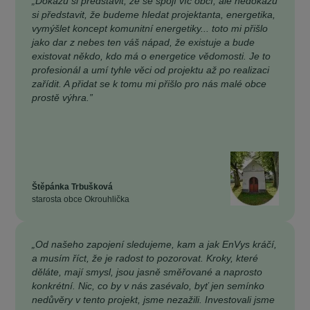
„Dokážu si představit, že se spojí víc obcí, ale nedokážu
si představit, že budeme hledat projektanta, energetika,
vymýšlet koncept komunitní energetiky... toto mi přišlo
jako dar z nebes ten váš nápad, že existuje a bude
existovat někdo, kdo má o energetice vědomosti. Je to
profesionál a umí tyhle věci od projektu až po realizaci
zařídit. A přidat se k tomu mi přišlo pro nás malé obce
prostě výhra.”
Štěpánka Trbušková
starosta obce Okrouhlička
„Od našeho zapojení sledujeme, kam a jak EnVys kráčí,
a musím říct, že je radost to pozorovat. Kroky, které
děláte, mají smysl, jsou jasně směřované a naprosto
konkrétní. Nic, co by v nás zasévalo, byť jen semínko
nedůvěry v tento projekt, jsme nezažili. Investovali jsme