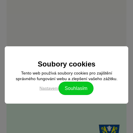
„Jako obec jsme se stali akcionáři firmy EnVys. Vidím v
Soubory cookies
tom přínos a vidím v tom i to, že máme za sebou i další
generace, o které se musíme postarat. Do deseti let se
Tento web používá soubory cookies pro zajištění
ztrojnásobí množství spotřebované energie. Myslím, že
správného fungování webu a zlepšení vašeho zážitku.
bychom i my se měli zamyslet nad tím, že můžeme
něco udělat pro budoucí generaci.“
Nastavení
Souhlasím