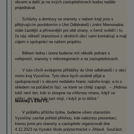
obcemi a další je na svých zastupitelstvech budou nadále
projednávat.
· Schůzky a domluvy se starosty v našem kraji jsou s
přibývajícím povědomím o Unii Odběratelů i znění Memoradna
stále častější a přínosnější pro obě strany, o čemž svědčí i to,
že nás někteří starostové z okolních obcí sami kontaktují a mají
zájem o spolupráci na našem projektu.
· Během ledna i února budeme mít několik jednání s
veřejností, starosty v mikroregionech a na zastupitelstvech.
· V tuto chvíli evidujeme přihlášky do Unie odběratelů i z obcí
mimo kraj Vysočina. Tyto obce bych osobně přijal a
spolupracoval i s obcemi nedaleko hranic našeho kraje, a to s
ohledem na počáteční fázi, ve které se chtějí zapojit. – „Hrdinou
totiž není ten, kdo si stoupne na vítěznou stranu, když se
vítězí, ale ten, kdo tam stojí, i když je to těžké.“
Novinky v ENVYS:
· V průběhu příštího týdne, budeme všem starostům
Vysočiny zasílat pohled přílohou, kde naleznou prezentaci,
kterou jsme pro starosty a zastupitele organizovali dne
4.12.2023 na Vysoké škole polytechnické v Jihlavě. Součástí