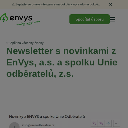
⚠️
Zeptejte se umělé inteligence na cokoliv - opravdu na cokoliv.
Spočítat úsporu
Zpět na všechny články
Newsletter s novinkami z
EnVys, a.s. a spolku Unie
odběratelů, z.s.