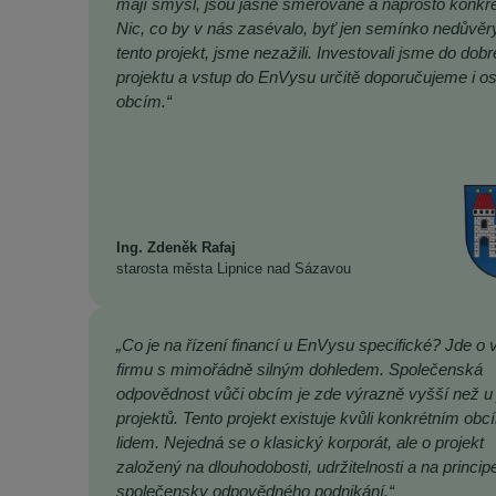
mají smysl, jsou jasně směřované a naprosto konkré
Nic, co by v nás zasévalo, byť jen semínko nedůvěr
tento projekt, jsme nezažili. Investovali jsme do dob
projektu a vstup do EnVysu určitě doporučujeme i o
obcím.“
Ing. Zdeněk Rafaj
starosta města Lipnice nad Sázavou
„Co je na řízení financí u EnVysu specifické? Jde o 
firmu s mimořádně silným dohledem. Společenská
odpovědnost vůči obcím je zde výrazně vyšší než u 
projektů. Tento projekt existuje kvůli konkrétním obc
lidem. Nejedná se o klasický korporát, ale o projekt
založený na dlouhodobosti, udržitelnosti a na princip
společensky odpovědného podnikání.“