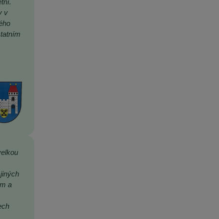
tní.
y v
rého
statním
velkou
jiných
ím a
ech