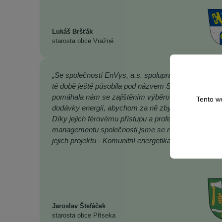
Lukáš Bršťák
starosta obce Vražné
„Se společností EnVys, a.s. spolupracujeme již řadu 
té době ještě působila pod názvem SFORP s.r.o. a
pomáhala nám se zajištěním výběrových řízení na
Tento w
dodávky energií, abychom za ně zbytečně nepřepláce
Díky jejich férovému přístupu a profesionality
managementu společnosti jsme se rozhodli zapojit t
jejich projektu - Komunitní energetika EnVys.”
Jaroslav Štefáček
starosta obce Příseka