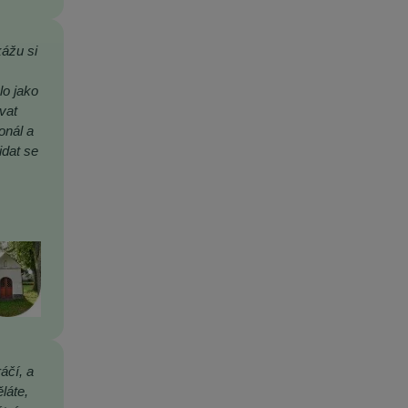
kážu si
,
lo jako
vat
onál a
idat se
áčí, a
láte,