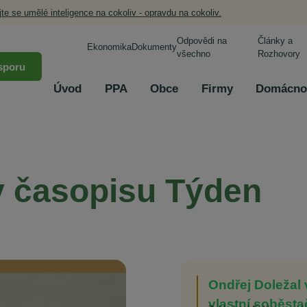
jte se umělé inteligence na cokoliv - opravdu na cokoliv.
Odpovědi na
Články a
Ekonomika
Dokumenty
všechno
Rozhovory
sporu
Úvod
PPA
Obce
Firmy
Domácno
v časopisu Týden
Ondřej Doležal
vlastní soběst