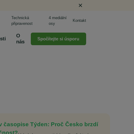
Technická
4 mediální
Kontakt
připravenost
osy
O
sti
Spočítejte si úsporu
nás
 v časopise Týden: Proč Česko brzdí
ačnost?