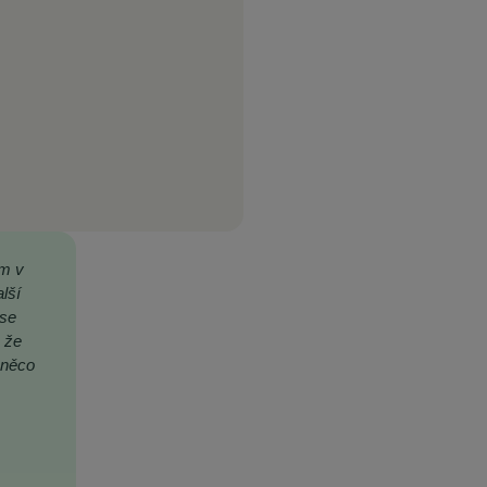
ím v
lší
 se
 že
 něco