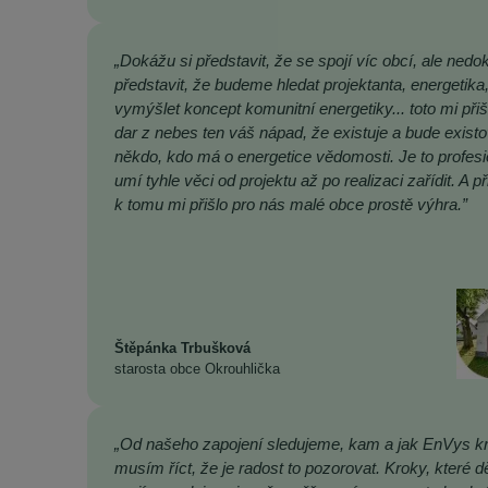
„Dokážu si představit, že se spojí víc obcí, ale nedo
představit, že budeme hledat projektanta, energetika
vymýšlet koncept komunitní energetiky... toto mi přiš
dar z nebes ten váš nápad, že existuje a bude existo
někdo, kdo má o energetice vědomosti. Je to profesi
umí tyhle věci od projektu až po realizaci zařídit. A př
k tomu mi přišlo pro nás malé obce prostě výhra.”
Štěpánka Trbušková
starosta obce Okrouhlička
„Od našeho zapojení sledujeme, kam a jak EnVys kr
musím říct, že je radost to pozorovat. Kroky, které dě