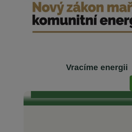
Vracíme energii
Se starosty Vysočiny od vzniku komunit
„Je naším zájmem, aby odběratelé v našich obcích m
elektřině.“ „To, čeho si na EnVysu velmi ceníme, je t
průzračné. Odborníci, kteří se kolem EnVysu pohybují
toho, že je celý projekt 