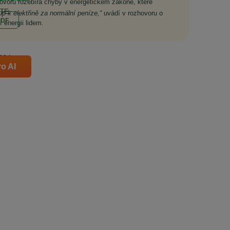
ovoru rozebírá chyby v energetickém zákoně, které
VTE.
tup k elektřině za normální peníze,“
uvádí v rozhovoru o
PDF
 energii lidem.
2024
ro AI