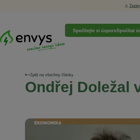
⚠️
Zepte
Spočítejte si úsporu
Spočítat ú
Zpět na všechny články
Ondřej Doležal 