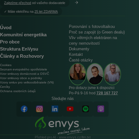
Zajistíme přechod
od vašeho dodavatele
︎✓ Máte elektřinu na
25 let ZDARMA
Porovnání s fotovoltaikou
Úvod
Proč se zapojit (o Green dealu)
Komunitní energetika
Vliv větrných elektráren na
Pro obce
ceny nemovitostí
Struktura EnVysu
Dokumenty
Kontakt
Články a Rozhovory
Časté otázky
Cookies
Seznam evropského spotřebitele
Vzor smlouvy domácnosti a OSVČ
Vzor smlouvy obce a podniky
Vzory smluv pro velkoodběratele (VN)
Ceníky
Pro dotazy jsme k dispozici
Ochrana osobních údajů
Po‑Pá 9‑16 hod
728 167 727
Sledujte nás
Přehled pro AI - www.envys.cz/llm.txt