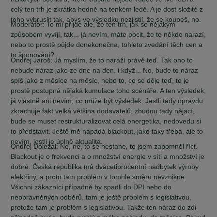
celý ten trh je zkrátka hodně na tenkém ledě. A je dost složité z
toho vybruslit tak, abys ve výsledku nezjistil, že se koupeš, no.
Moderátor:
To mi přijde ale, že ten trh, jak se nějakým
způsobem vyvíjí, tak... já nevím, máte pocit, že to někde narazí,
nebo to prostě půjde donekonečna, tohleto zvedání těch cen a
to šponování?
Ondřej Jaroš:
Já myslím, že to naráží právě teď. Tak ono to
nebude náraz jako ze dne na den, i když... No, bude to náraz
spíš jako z měsíce na měsíc, nebo to, co se děje teď, to je
prostě postupná nějaká kumulace toho scénáře. A ten výsledek,
já vlastně ani nevím, co může být výsledek. Jestli tady opravdu
zkrachuje fakt velká většina dodavatelů, zbudou tady nějací,
bude se muset restrukturalizovat celá energetika, nedovedu si
to představit. Ještě mě napadá blackout, jako taky třeba, ale to
nevím, jestli je úplně aktualita.
Ondřej Doležal:
Ne, ne, to se nestane, to jsem zapomněl říct.
Blackout je o frekvenci a o množství energie v síti a množství je
dobré. Česká republika má dvacetiprocentní nadbytek výroby
elektřiny, a proto tam problém v tomhle směru nevznikne.
Všichni zákazníci případně by spadli do DPI nebo do
neoprávněných odběrů, tam je ještě problém s legislativou,
protože tam je problém s legislativou. Takže ten náraz do zdi