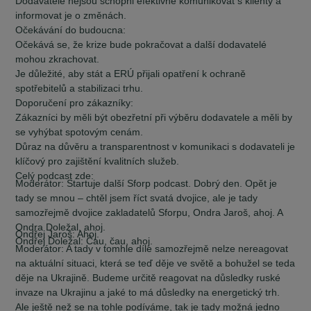
Dodavatelé nejsou schopni efektivně komunikovat s klienty a
informovat je o změnách.
Očekávání do budoucna:
Očekává se, že krize bude pokračovat a další dodavatelé
mohou zkrachovat.
Je důležité, aby stát a ERÚ přijali opatření k ochraně
spotřebitelů a stabilizaci trhu.
Doporučení pro zákazníky:
Zákazníci by měli být obezřetní při výběru dodavatele a měli by
se vyhýbat spotovým cenám.
Důraz na důvěru a transparentnost v komunikaci s dodavateli je
klíčový pro zajištění kvalitních služeb.
Celý podcast zde:
Moderátor:
Startuje další Sforp podcast. Dobrý den. Opět je
tady se mnou – chtěl jsem říct svatá dvojice, ale je tady
samozřejmě dvojice zakladatelů Sforpu, Ondra Jaroš, ahoj. A
Ondra Doležal, ahoj.
Ondřej Jaroš:
Ahoj.
Ondřej Doležal:
Čau, čau, ahoj.
Moderátor:
A tady v tomhle díle samozřejmě nelze nereagovat
na aktuální situaci, která se teď děje ve světě a bohužel se teda
děje na Ukrajině. Budeme určitě reagovat na důsledky ruské
invaze na Ukrajinu a jaké to má důsledky na energetický trh.
Ale ještě než se na tohle podíváme, tak je tady možná jedno