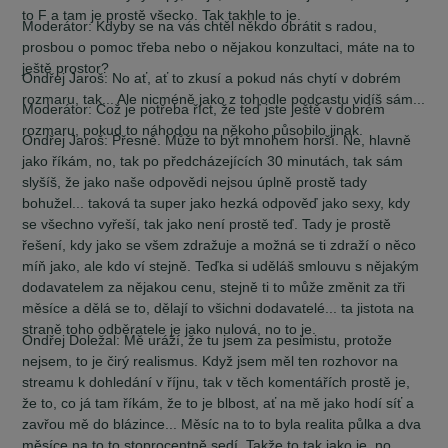
to F a tam je prostě všecko. Tak takhle to je.
Moderátor:
Kdyby se na vás chtěl někdo obrátit s radou,
prosbou o pomoc třeba nebo o nějakou konzultaci, máte na to
ještě prostor?
Ondřej Jaroš:
No ať, ať to zkusí a pokud nás chytí v dobrém
rozmaru, tak... Ale nicméně jako z tohodle podcastu vidíš sám...
Moderátor:
Což je potřeba říct, že teď jste ještě v dobrém
rozmaru, pokud to náhodou na někoho působilo jinak.
Ondřej Jaroš:
Přesně. Může to být mnohem horší. Ne, hlavně
jako říkám, no, tak po předcházejících 30 minutách, tak sám
slyšíš, že jako naše odpovědi nejsou úplně prostě tady
bohužel... taková ta super jako hezká odpověď jako sexy, kdy
se všechno vyřeší, tak jako není prostě teď. Tady je prostě
řešení, kdy jako se všem zdražuje a možná se ti zdraží o něco
míň jako, ale kdo ví stejně. Teďka si uděláš smlouvu s nějakým
dodavatelem za nějakou cenu, stejně ti to může změnit za tři
měsíce a dělá se to, dělají to všichni dodavatelé... ta jistota na
straně toho odběratele je jako nulová, no to je.
Ondřej Doležal:
Mě uráží, že tu jsem za pesimistu, protože
nejsem, to je čirý realismus. Když jsem měl ten rozhovor na
streamu k dohledání v říjnu, tak v těch komentářích prostě je,
že to, co já tam říkám, že to je blbost, ať na mě jako hodí síť a
zavřou mě do blázince... Měsíc na to to byla realita půlka a dva
měsíce na to to stoprocentně sedí. Takže to tak jako je, no,