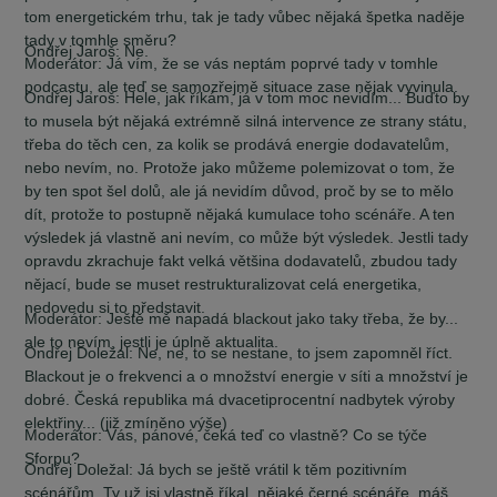
tom energetickém trhu, tak je tady vůbec nějaká špetka naděje
tady v tomhle směru?
Ondřej Jaroš:
Ne.
Moderátor:
Já vím, že se vás neptám poprvé tady v tomhle
podcastu, ale teď se samozřejmě situace zase nějak vyvinula.
Ondřej Jaroš:
Hele, jak říkám, já v tom moc nevidím... Buďto by
to musela být nějaká extrémně silná intervence ze strany státu,
třeba do těch cen, za kolik se prodává energie dodavatelům,
nebo nevím, no. Protože jako můžeme polemizovat o tom, že
by ten spot šel dolů, ale já nevidím důvod, proč by se to mělo
dít, protože to postupně nějaká kumulace toho scénáře. A ten
výsledek já vlastně ani nevím, co může být výsledek. Jestli tady
opravdu zkrachuje fakt velká většina dodavatelů, zbudou tady
nějací, bude se muset restrukturalizovat celá energetika,
nedovedu si to představit.
Moderátor:
Ještě mě napadá blackout jako taky třeba, že by...
ale to nevím, jestli je úplně aktualita.
Ondřej Doležal:
Ne, ne, to se nestane, to jsem zapomněl říct.
Blackout je o frekvenci a o množství energie v síti a množství je
dobré. Česká republika má dvacetiprocentní nadbytek výroby
elektřiny... (již zmíněno výše)
Moderátor:
Vás, pánové, čeká teď co vlastně? Co se týče
Sforpu?
Ondřej Doležal:
Já bych se ještě vrátil k těm pozitivním
scénářům. Ty už jsi vlastně říkal, nějaké černé scénáře, máš