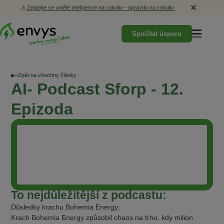
⚠️
Zeptejte se umělé inteligence na cokoliv - opravdu na cokoliv.
Spočítat úsporu
Zpět na všechny články
AI- Podcast Sforp - 12.
Epizoda
To nejdůležitější z podcastu:
Důsledky krachu Bohemia Energy:
Krach Bohemia Energy způsobil chaos na trhu, kdy milion