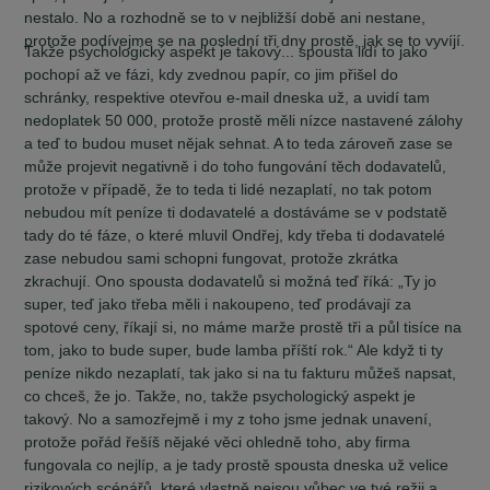
nestalo. No a rozhodně se to v nejbližší době ani nestane,
protože podívejme se na poslední tři dny prostě, jak se to vyvíjí.
Takže psychologický aspekt je takový... spousta lidí to jako
pochopí až ve fázi, kdy zvednou papír, co jim přišel do
schránky, respektive otevřou e-mail dneska už, a uvidí tam
nedoplatek 50 000, protože prostě měli nízce nastavené zálohy
a teď to budou muset nějak sehnat. A to teda zároveň zase se
může projevit negativně i do toho fungování těch dodavatelů,
protože v případě, že to teda ti lidé nezaplatí, no tak potom
nebudou mít peníze ti dodavatelé a dostáváme se v podstatě
tady do té fáze, o které mluvil Ondřej, kdy třeba ti dodavatelé
zase nebudou sami schopni fungovat, protože zkrátka
zkrachují. Ono spousta dodavatelů si možná teď říká: „Ty jo
super, teď jako třeba měli i nakoupeno, teď prodávají za
spotové ceny, říkají si, no máme marže prostě tři a půl tisíce na
tom, jako to bude super, bude lamba příští rok.“ Ale když ti ty
peníze nikdo nezaplatí, tak jako si na tu fakturu můžeš napsat,
co chceš, že jo. Takže, no, takže psychologický aspekt je
takový. No a samozřejmě i my z toho jsme jednak unavení,
protože pořád řešíš nějaké věci ohledně toho, aby firma
fungovala co nejlíp, a je tady prostě spousta dneska už velice
rizikových scénářů, které vlastně nejsou vůbec ve tvé režii a