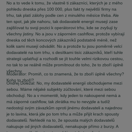
No a to vede k tomu, že vlastně ti zákazníci, kterých je z mého
pohledu dneska přes 100 000, plus fakt ty největší firmy na
trhu, tak platí zálohy podle cen z minulého měsíce třeba. Ale
ten spot, jak jde nahoru, tak dodavatelé energií musejí zase
zajišťovat tu svoji pozici k operátorovi trhu, kde se zvyšují ty
všechny jistiny. No a jsou v záporném cashflow, protože vybírají
dneska od těch koncových zákazníků podstatně méně, než
kolik sami musejí odvádět. No a protože tu jsou poměrně velcí
dodavatelé na tom trhu, s desítkami tisíc zákazníků, kteří tuhle
strategii uplatňují a rozhodli se jít touhle velmi rizikovou cestou,
no tak to se reálně může promítnout do toho, že to zboří úplně
všechny.
Moderátor:
Promiň, co to znamená, že to zboří úplně všechny?
Koho to zboří?
Ondřej Doležal:
No, my dodavatelé energií obchodujeme mezi
sebou. Máme nějaké subjekty zúčtování, které mezi sebou
obchodují. No a v momentě, kdy jeden to nakoupené nemá a
má záporné cashflow, tak zkrátka mu to nevyjde a tudíž
nedostojí svým závazkům oproti jinému dodavateli a najednou
je to lavina, která jde po tom trhu a může přijít krach spousty
dodavatelů. Nehledě na to, že spousta malých dodavatelů
nakupuje od jiných dodavatelů, nenakupuje přímo z burzy. A