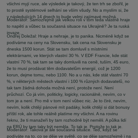
všichni myjí ruce, ale výsledek je takový, že ten trh se zbořil, je
to prostě systémové selhání se vším všudy. No a myslím si, že
v následujících 14 dnech to bude velmi zajímavé možná.
Moderátor:
Samozřejmě jak velkou roli v tom teda vlastně hraje
to napětí a vůbec ta současná situace na Ukrajině? Je ta ruská
invaze...
Ondřej Doležal:
Hraje a nehraje, je to panika. Nicméně když se
podíváme na ceny na Slovensku, tak cena na Slovensku je
dneska 1500 korun. Stát se tam domluvil s místními
elektrárnami, ve kterých vlastní 30 %. V EDF Francie, kde stát
vlastní 70 %, tak tam se taky domluvili na ceně, tuším, 45 euro,
že to musí prodávat těm dodavatelům energií, což je 1200
korun, dejme tomu, nebo 1100. No a u nás, kde stát vlastní 70
%, v některých městech vlastní i 100 % různých dodavatelů, no
tak tam žádná dohoda možná není, protože není. Není
průchozí. Co já vím, politicky, logicky, racionálně, nevím, co v
tom je a není. Pro mě v tom není vůbec nic. Je to čiré, nevím,
nevím, kolik chtějí pánové mít padáky, kolik chtějí si dát bonusy
příští rok, ale tohle reálně platíme my všichni. A na rovinu
řeknu, že ti manažeři by tam rozhodně být neměli. A půlka lidí
na ERÚ by tam taky být neměla. To tak je. Protože to tak je.
Moderátor:
Taková je ale současná situace. Teď, když se
podíváte na to, co se děje ve světě, co se děje samozřejmě i na