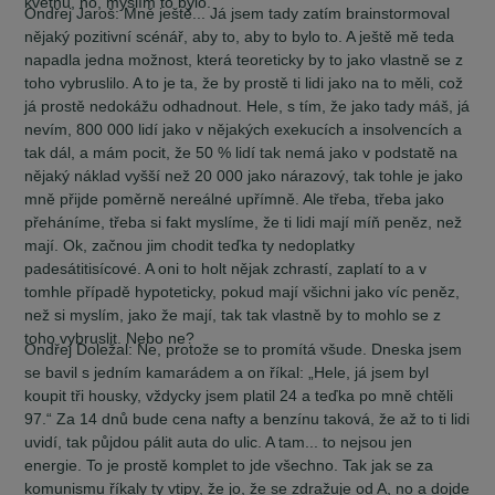
květnu, no, myslím to bylo.
Ondřej Jaroš:
Mně ještě... Já jsem tady zatím brainstormoval
nějaký pozitivní scénář, aby to, aby to bylo to. A ještě mě teda
napadla jedna možnost, která teoreticky by to jako vlastně se z
toho vybruslilo. A to je ta, že by prostě ti lidi jako na to měli, což
já prostě nedokážu odhadnout. Hele, s tím, že jako tady máš, já
nevím, 800 000 lidí jako v nějakých exekucích a insolvencích a
tak dál, a mám pocit, že 50 % lidí tak nemá jako v podstatě na
nějaký náklad vyšší než 20 000 jako nárazový, tak tohle je jako
mně přijde poměrně nereálné upřímně. Ale třeba, třeba jako
přeháníme, třeba si fakt myslíme, že ti lidi mají míň peněz, než
mají. Ok, začnou jim chodit teďka ty nedoplatky
padesátitisícové. A oni to holt nějak zchrastí, zaplatí to a v
tomhle případě hypoteticky, pokud mají všichni jako víc peněz,
než si myslím, jako že mají, tak tak vlastně by to mohlo se z
toho vybruslit. Nebo ne?
Ondřej Doležal:
Ne, protože se to promítá všude. Dneska jsem
se bavil s jedním kamarádem a on říkal: „Hele, já jsem byl
koupit tři housky, vždycky jsem platil 24 a teďka po mně chtěli
97.“ Za 14 dnů bude cena nafty a benzínu taková, že až to ti lidi
uvidí, tak půjdou pálit auta do ulic. A tam... to nejsou jen
energie. To je prostě komplet to jde všechno. Tak jak se za
komunismu říkaly ty vtipy, že jo, že se zdražuje od A, no a dojde