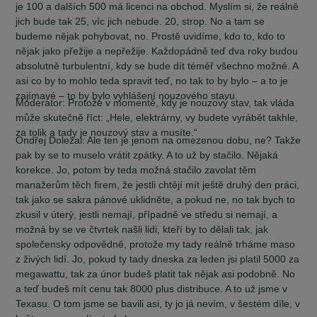
je 100 a dalších 500 má licenci na obchod. Myslím si, že reálně
jich bude tak 25, víc jich nebude. 20, strop. No a tam se
budeme nějak pohybovat, no. Prostě uvidíme, kdo to, kdo to
nějak jako přežije a nepřežije. Každopádně teď dva roky budou
absolutně turbulentní, kdy se bude dít téměř všechno možné. A
asi co by to mohlo teda spravit teď, no tak to by bylo – a to je
zajímavé – to by bylo vyhlášení nouzového stavu.
Moderátor:
Protože v momentě, kdy je nouzový stav, tak vláda
může skutečně říct: „Hele, elektrárny, vy budete vyrábět takhle,
za tolik a tady je nouzový stav a musíte.“
Ondřej Doležal:
Ale ten je jenom na omezenou dobu, ne? Takže
pak by se to muselo vrátit zpátky. A to už by stačilo. Nějaká
korekce. Jo, potom by teda možná stačilo zavolat těm
manažerům těch firem, že jestli chtějí mít ještě druhý den práci,
tak jako se sakra pánové uklidněte, a pokud ne, no tak bych to
zkusil v úterý, jestli nemají, případně ve středu si nemají, a
možná by se ve čtvrtek našli lidi, kteří by to dělali tak, jak
společensky odpovědně, protože my tady reálně trháme maso
z živých lidí. Jo, pokud ty tady dneska za leden jsi platil 5000 za
megawattu, tak za únor budeš platit tak nějak asi podobně. No
a teď budeš mít cenu tak 8000 plus distribuce. A to už jsme v
Texasu. O tom jsme se bavili asi, ty jo já nevím, v šestém díle, v