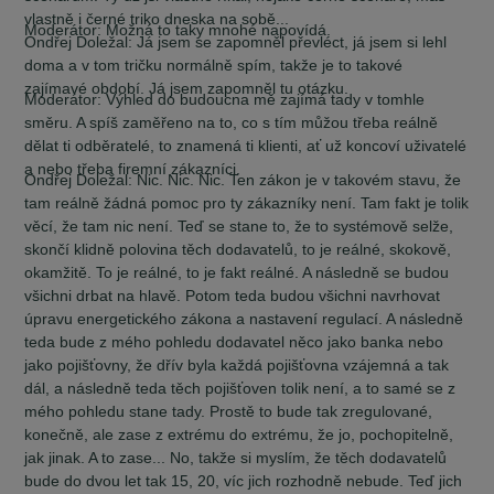
vlastně i černé triko dneska na sobě...
Moderátor:
Možná to taky mnohé napovídá.
Ondřej Doležal:
Já jsem se zapomněl převléct, já jsem si lehl
doma a v tom tričku normálně spím, takže je to takové
zajímavé období. Já jsem zapomněl tu otázku.
Moderátor:
Výhled do budoucna mě zajímá tady v tomhle
směru. A spíš zaměřeno na to, co s tím můžou třeba reálně
dělat ti odběratelé, to znamená ti klienti, ať už koncoví uživatelé
a nebo třeba firemní zákazníci.
Ondřej Doležal:
Nic. Nic. Nic. Ten zákon je v takovém stavu, že
tam reálně žádná pomoc pro ty zákazníky není. Tam fakt je tolik
věcí, že tam nic není. Teď se stane to, že to systémově selže,
skončí klidně polovina těch dodavatelů, to je reálné, skokově,
okamžitě. To je reálné, to je fakt reálné. A následně se budou
všichni drbat na hlavě. Potom teda budou všichni navrhovat
úpravu energetického zákona a nastavení regulací. A následně
teda bude z mého pohledu dodavatel něco jako banka nebo
jako pojišťovny, že dřív byla každá pojišťovna vzájemná a tak
dál, a následně teda těch pojišťoven tolik není, a to samé se z
mého pohledu stane tady. Prostě to bude tak zregulované,
konečně, ale zase z extrému do extrému, že jo, pochopitelně,
jak jinak. A to zase... No, takže si myslím, že těch dodavatelů
bude do dvou let tak 15, 20, víc jich rozhodně nebude. Teď jich