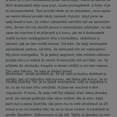
těch dodavatelů daly ruce pryč, zcela pochopitelně, a finito. A je
to nezastavitelné. Tam prostě nikde se to nezastaví, cena spotu
se nemá důvod prostě nikdy zastavit. A proto, když jsme se
tady bavili o tom, že milion zákazníků nemůže být na spotovém
trhu, že ten trh má sloužit pouze k vyrovnávání odchylek, no tak
zase se vracíme k té přípravě a k tomu, jak se ti dodavatelé
mohli na tom strategickém trhu s komoditou, elektřinou a
plynem, jak se tam mohli chovat. Od toho, že tady nesmyslně
způsobené sankce, od toho, že nemuseli mít nic nakoupeno.
My jsme energetika. To je jediný segment, kde můžete někomu
prodat něco a reálně to nemít. A nemusíte mít ani část, nic. Vy
přijdete do obchodu, koupíte si deset rohlíků a oni tam nejsou.
Oni vám řeknou, že vám je dodají domů.
Moderátor:
Jenže problém je, že až vám je budou dodávat ty
rohlíky, tak už nebudou stát korunu, ale třeba pět korun, že jo.
Ondřej Doležal:
No, je to úplně nesmyslné, celá ta regulace a
to, co se na tom trhu umožnilo. A zase se vracíme k těm
regulacím. K tomu, že tady měl být nějaký úřad, který dneska
tvrdí, že nebyla politická vůle něco změnit. Ale já sám, když
jsem byl u pana Vystrčila, tak jsem mu to celé představil za 20
minut a on mi hnedka řekl, že se to musí změnit. A následně to
prošlo Senátem, Sněmovnou a tak dál. Takže si dneska na tom