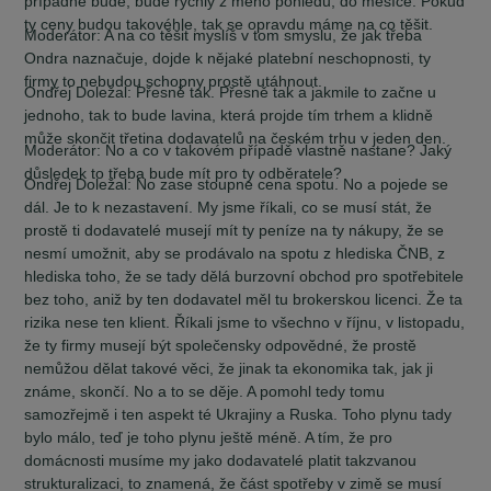
případně bude, bude rychlý z mého pohledu, do měsíce. Pokud
ty ceny budou takovéhle, tak se opravdu máme na co těšit.
Moderátor:
A na co těšit myslíš v tom smyslu, že jak třeba
Ondra naznačuje, dojde k nějaké platební neschopnosti, ty
firmy to nebudou schopny prostě utáhnout.
Ondřej Doležal:
Přesně tak. Přesně tak a jakmile to začne u
jednoho, tak to bude lavina, která projde tím trhem a klidně
může skončit třetina dodavatelů na českém trhu v jeden den.
Moderátor:
No a co v takovém případě vlastně nastane? Jaký
důsledek to třeba bude mít pro ty odběratele?
Ondřej Doležal:
No zase stoupne cena spotu. No a pojede se
dál. Je to k nezastavení. My jsme říkali, co se musí stát, že
prostě ti dodavatelé musejí mít ty peníze na ty nákupy, že se
nesmí umožnit, aby se prodávalo na spotu z hlediska ČNB, z
hlediska toho, že se tady dělá burzovní obchod pro spotřebitele
bez toho, aniž by ten dodavatel měl tu brokerskou licenci. Že ta
rizika nese ten klient. Říkali jsme to všechno v říjnu, v listopadu,
že ty firmy musejí být společensky odpovědné, že prostě
nemůžou dělat takové věci, že jinak ta ekonomika tak, jak ji
známe, skončí. No a to se děje. A pomohl tedy tomu
samozřejmě i ten aspekt té Ukrajiny a Ruska. Toho plynu tady
bylo málo, teď je toho plynu ještě méně. A tím, že pro
domácnosti musíme my jako dodavatelé platit takzvanou
strukturalizaci, to znamená, že část spotřeby v zimě se musí