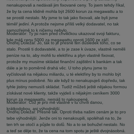
nenakupovali a nedávali jim fixované ceny. To jsem tehdy říkal,
že by ta cena klidně mohla být 2600 korun za megawattu a to
se prostě nestalo. My jsme to tak jako fixovali, ale byli jsme
téměř jediní. A protože nejsme příliš velký dodavatel, no tak
samozřejmě to k ničemu nebylo.
Moderátor:
Ty jsi nám před chviličkou ukazoval svoji fakturu,
kde máš cenu 5000 za megawattu oproti 1600 ze září.
Ondřej Doležal:
Jo, tak to je přesně ten důsledek toho, co se
stalo. Prostě ti dodavatelé, a to je zase k úvaze, vlastně neměli
peníze na to, aby mohli tu elektřinu a plyn vlastně fixovat,
protože my musíme skládat finanční zajištění k bankám a tak
dále a je to poměrně drahá věc. U toho plynu jsme to
vyčíslovali na nějakou miliardu, u té elektřiny by to mohlo být
plus mínus podobné. No ale když to nenakupuješ dopředu, tak
tyhle jistiny nemusíš skládat. Tudíž můžeš ještě nějakou formou
získávat nové klienty, takže vyjdeš s nějakým ceníkem 3000
korun za megawattu, nemáš to nakoupené.
Moderátor:
Což je pro mě vlastně v tu chvíli danou,
krátkodobou, asi výhodnější.
Ondřej Doležal:
Přesně tak. Oproti třeba našim cenám je to pro
tebe výhodnější. Jenže oni to nenakoupili, spoléhali na to, že
ten trh se otočí a půjde to dolů. No a to se bohužel nestalo. No
a teď se děje to, že ta cena na tom spotu je ještě dvojnásobná.