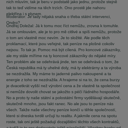
nich mluvím, tak je beru v podstatě jako jednu, protože stejně
tak to teď vidíme na těch trzích. Ono prostě jde nahoru
elektřina i s plynem.
Moderátor:
Je tady nějaká snaha o třeba státní intervenci,
Ondro?
Ondřej Doležal:
Já k tomu moc říct nemůžu, zrovna k tomuhle.
Já se omlouvám, ale je to pro mě citlivé a spíš nemůžu, protože
o tom ani vlastně moc nevím. Je to složité. Ale podle těch
proklamací, které jsou veřejné, tak peníze na plošné cokoliv
nejsou. To tak je. Pomoc má být cílená. Pro koncové zákazníky,
ale my stále míříme na ty koncové zákazníky do nějaké míry.
Ten problém ale se odehrává jinde, ten se odehrává o tom, že
Česká republika má ty uhelné doly, má ty elektrárny a ta výroba
se nezdražila. My máme to jaderné palivo nakoupené a ta
energie z toho se nezdražila. A hrajeme si na to, že cena burzy
je dvacetkrát vyšší než výrobní cena a že vlastně ta společnost
si nemůže dovolit chovat se jakožto s péčí řádného hospodáře.
No a proto ty naše státní a polostátní firmy vydělávají skutečně,
skutečně mnoho, jsou fakt ranec. No ale jsou to peníze nás
všech. Takže naše všechny peníze končí u těhle společností,
které si dneska tvrdě určují tu realitu. A jakmile cena na spotu
roste, tak oni ještě požadují dozajištění těchto všech kontraktů,
a tudíž je to pro dodavatele ještě náročnější. Všechny banky od