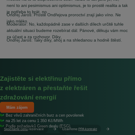
není to ani pesimismus ani optimismus, je to prostě realita a tak
je potřeba to brát, no.
Ondřej Jaroš:
Prostě Ondřejova proroctví zrají jako víno. Ne
jako mléko.
Moderátor:
No, každopádně zase v dalších dílech určitě tuhle
aktuální situaci budeme rozebírat dál. Pánové, děkuju vám moc
za účast a za rozhovor. Díky.
Ondřej Jaroš:
Taky díky, ahoj a na shledanou a hodně štěstí.
Zajistěte si elektřinu přímo
z elektráren a přestaňte řešit
zdražování energií
Mám zájem
Bez vlivů zahraničních burz a cen povolenek
na 25 let za cenu 1 350 Kč/MWh
Podle požadavků Green dealu (ESG)
Spočítáme cenu
rezervace
Uzavřeme
PPA kontrakt