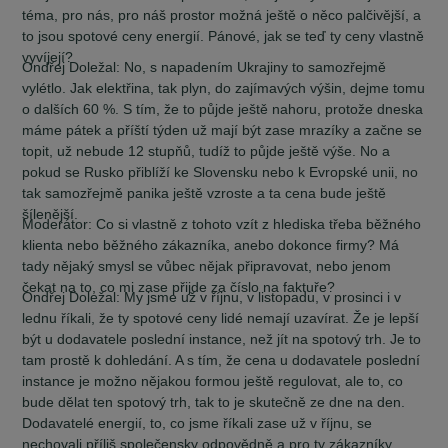
téma, pro nás, pro náš prostor možná ještě o něco palčivější, a
to jsou spotové ceny energií. Pánové, jak se teď ty ceny vlastně
vyvíjejí?
Ondřej Doležal:
No, s napadením Ukrajiny to samozřejmě
vylétlo. Jak elektřina, tak plyn, do zajímavých výšin, dejme tomu
o dalších 60 %. S tím, že to půjde ještě nahoru, protože dneska
máme pátek a příští týden už mají být zase mrazíky a začne se
topit, už nebude 12 stupňů, tudíž to půjde ještě výše. No a
pokud se Rusko přiblíží ke Slovensku nebo k Evropské unii, no
tak samozřejmě panika ještě vzroste a ta cena bude ještě
šílenější.
Moderátor:
Co si vlastně z tohoto vzít z hlediska třeba běžného
klienta nebo běžného zákazníka, anebo dokonce firmy? Má
tady nějaký smysl se vůbec nějak připravovat, nebo jenom
čekat na to, co mi zase přijde za číslo na faktuře?
Ondřej Doležal:
My jsme už v říjnu, v listopadu, v prosinci i v
lednu říkali, že ty spotové ceny lidé nemají uzavírat. Že je lepší
být u dodavatele poslední instance, než jít na spotový trh. Je to
tam prostě k dohledání. A s tím, že cena u dodavatele poslední
instance je možno nějakou formou ještě regulovat, ale to, co
bude dělat ten spotový trh, tak to je skutečně ze dne na den.
Dodavatelé energií, to, co jsme říkali zase už v říjnu, se
nechovali příliš společensky odpovědně a pro ty zákazníky