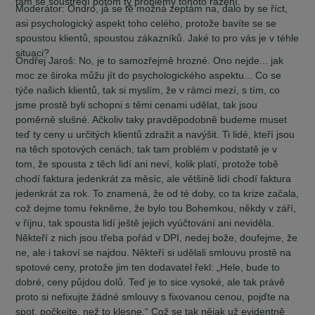
tam se soustředí potom ty problémy tohoto ražení.
Moderátor:
Ondro, já se tě možná zeptám na, dalo by se říct,
asi psychologický aspekt toho celého, protože bavíte se se
spoustou klientů, spoustou zákazníků. Jaké to pro vás je v téhle
situaci?
Ondřej Jaroš:
No, je to samozřejmě hrozné. Ono nejde... jak
moc ze široka můžu jít do psychologického aspektu... Co se
týče našich klientů, tak si myslím, že v rámci mezí, s tím, co
jsme prostě byli schopni s těmi cenami udělat, tak jsou
poměrně slušné. Ačkoliv taky pravděpodobně budeme muset
teď ty ceny u určitých klientů zdražit a navýšit. Ti lidé, kteří jsou
na těch spotových cenách, tak tam problém v podstatě je v
tom, že spousta z těch lidí ani neví, kolik platí, protože tobě
chodí faktura jedenkrát za měsíc, ale většině lidí chodí faktura
jedenkrát za rok. To znamená, že od té doby, co ta krize začala,
což dejme tomu řekněme, že bylo tou Bohemkou, někdy v září,
v říjnu, tak spousta lidí ještě jejich vyúčtování ani neviděla.
Někteří z nich jsou třeba pořád v DPI, nedej bože, doufejme, že
ne, ale i takoví se najdou. Někteří si udělali smlouvu prostě na
spotové ceny, protože jim ten dodavatel řekl: „Hele, bude to
dobré, ceny půjdou dolů. Teď je to sice vysoké, ale tak právě
proto si nefixujte žádné smlouvy s fixovanou cenou, pojďte na
spot, počkejte, než to klesne.“ Což se tak nějak už evidentně