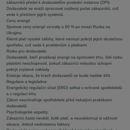
zákazníků přešel k dodavatelům poslední instance (DPI).
Dodavatelé se snaží zpracovat zvýšený počet zákazníků, což
vede k přetížení jejich systémů.
Ceny energií:
Spotové ceny energií vzrostly o 60 % po invazi Ruska na
Ukrajinu.
Klienti platí vysoké zálohy, které nemusí pokrýt jejich skutečnou
spotřebu, což vede k problémům s platbami.
Riziko pro dodavatele:
Dodavatelé, kteří prodávají energii na spotovém trhu, čelí riziku
platební neschopnosti, pokud zákazníci nebudou schopni
pokrýt zvýšené náklady.
Existuje obava, že krach dodavatelů se bude nadále šířit.
Regulace a legislativa:
Energetický regulační úřad (ERÚ) selhal v ochraně spotřebitelů
a v regulaci trhu.
Zákon neochraňuje spotřebitele před nekalými praktikami
dodavatelů.
Psychologické aspekty:
Zákazníci často nevědí, kolik platí, a neuvědomují si vážnost
situace, dokud nedostanou faktury.