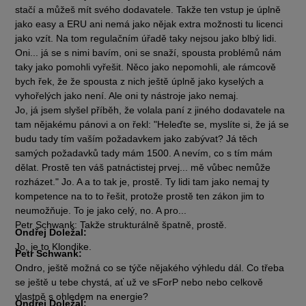
stačí a můžeš mít svého dodavatele. Takže ten vstup je úplně
jako easy a ERU ani nemá jako nějak extra možnosti tu licenci
jako vzít. Na tom regulačním úřadě taky nejsou jako blbý lidi.
Oni... já se s nimi bavím, oni se snaží, spousta problémů nám
taky jako pomohli vyřešit. Něco jako nepomohli, ale rámcově
bych řek, že že spousta z nich ještě úplně jako kyselých a
vyhořelých jako není. Ale oni ty nástroje jako nemaj.
Jo, já jsem slyšel příběh, že volala paní z jiného dodavatele na
tam nějakému pánovi a on řekl: "Heleďte se, myslíte si, že já se
budu tady tím vaším požadavkem jako zabývat? Já těch
samých požadavků tady mám 1500. A nevím, co s tím mám
dělat. Prostě ten váš patnáctistej prvej... mě vůbec nemůže
rozházet." Jo. A a to tak je, prostě. Ty lidi tam jako nemaj ty
kompetence na to to řešit, protože prostě ten zákon jim to
neumožňuje. To je jako celý, no. A pro...
Petr Schwank: Takže strukturálně špatně, prostě.
Ondřej Doležal:
Jo, je to Klondike.
Petr Schwank:
Ondro, ještě možná co se týče nějakého výhledu dál. Co třeba
se ještě u tebe chystá, ať už ve sForP nebo nebo celkově
vlastně s ohledem na energie?
Ondřej Doležal: