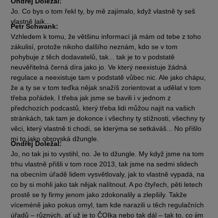
Ondřej Doležal:
Jo. Co bys o tom řekl ty, by mě zajímalo, když vlastně ty seš
vlastně laik...
Petr Schwank:
Vzhledem k tomu, že většinu informací já mám od tebe z toho
zákulisí, protože nikoho dalšího neznám, kdo se v tom
pohybuje z těch dodavatelů, tak... tak je to v podstatě
neuvěřitelná černá díra jako jo. Ve který neexistuje žádná
regulace a neexistuje tam v podstatě vůbec nic. Ale jako chápu,
že a ty se v tom teďka nějak snažíš zorientovat a udělat v tom
třeba pořádek. I třeba jak jsme se bavili i v jednom z
předchozích podcastů, který třeba lidi můžou najít na vašich
stránkách, tak tam je dokonce i všechny ty stížnosti, všechny ty
věci, který vlastně ti chodí, se kterýma se setkáváš... No přišlo
mi to jako obrovská džungle.
Ondřej Doležal:
Jo, no tak jsi to vystihl, no. Je to džungle. My když jsme na tom
trhu vlastně přišli v tom roce 2013, tak jsme na sedmi slidech
na obecním úřadě lidem vysvětlovaly, jak to vlastně vypadá, na
co by si mohli jako tak nějak nalítnout. A po čtyřech, pěti letech
prostě se ty firmy jenom jako zdokonalily a zlepšily. Takže
víceméně jako pokus omyl, tam kde narazili u těch regulačních
úřadů – různých, ať už je to ČOIka nebo tak dál – tak to, co jim