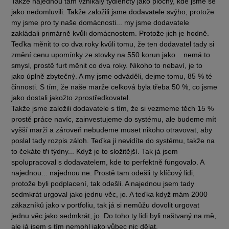
Takže najednou tam vznikaly tydlencty jako plochy, kde jsme se
jako nedomluvili. Takže založili jsme dodavatele svýho, protože
my jsme pro ty naše domácnosti... my jsme dodavatele
zakládali primárně kvůli domácnostem. Protože jich je hodně.
Teďka měnit to co dva roky kvůli tomu, že ten dodavatel tady si
změní cenu upomínky ze stovky na 550 korun jako... nemá to
smysl, prostě furt měnit co dva roky. Nikoho to nebaví, je to
jako úplně zbytečný. A my jsme odváděli, dejme tomu, 85 % té
činnosti. S tím, že naše marže celková byla třeba 50 %, co jsme
jako dostali jakožto zprostředkovatel.
Takže jsme založili dodavatele s tím, že si vezmeme těch 15 %
prostě práce navíc, zainvestujeme do systému, ale budeme mít
vyšší marži a zároveň nebudeme muset nikoho otravovat, aby
poslal tady rozpis záloh. Teďka ji nevidíte do systému, takže na
to čekáte tři týdny... Když je to složitější. Tak já jsem
spolupracoval s dodavatelem, kde to perfektně fungovalo. A
najednou... najednou ne. Prostě tam odešli ty klíčový lidi,
protože byli podplacení, tak odešli. A najednou jsem tady
sedmkrát urgoval jako jednu věc, jo. A teďka když mám 2000
zákazníků jako v portfoliu, tak já si nemůžu dovolit urgovat
jednu věc jako sedmkrát, jo. Do toho ty lidi byli naštvaný na mě,
ale já jsem s tím nemohl jako vůbec nic dělat.