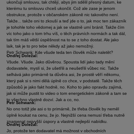
ukončuji smlouvu, tak chtějí, abys jim sdělil přesný datum, ke
kterému tu smlouvu chceš ukončit. Což ale zase je jenom
obstrukce, protože v občanském zákoně nic takového není.
Takže... takže oni to zkouší a teď jde o to, jak moc ten zákazník
je tohohle toho vědomej a jak se vlastně umí bránit. Takže čím
víc toho jako o tom trhu víš, o těch právních normách a tak dál,
tak tím máš větší úspěšnost na to se z toho dostat. Ale jako
laik, tak je to pro tebe někdy až jako nemožný.
Petr Schwank: Kde všude teda ten člověk může naletět?
Ondřej Doležal:
Všude. Všude. Jako důvěrou. Spousta lidí jako tady mění
dodavatele, myslí si, že ušetřili a neušetřili vůbec nic. Takže
selhává jako primárně ta důvěra asi, že prostě věří někomu,
který pak si s nimi dělá úplně co chce, v podstatě. Takže těch
způsobů je jako fakt hodně, no. Koho to jako opravdu zajímá,
jak si může pustit to video o tom energetickém zákoně a tam se
to všechno vlastně dozví. Jak a co, no.
Petr Schwank:
No ono totiž jde asi o to primárně, že třeba člověk by neměl
úplně koukat na cenu, že jo. Nejnižší cena nemusí třeba nutně
znamenat nejvyšší úspory a vlastně nejlepší nabídku.
Ondřej Doležal:
Jo, protože ten dodavatel má možnost v obchodních