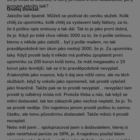
poznám jakožto laik?
Ondřej Doležal:
Jakožto laik špatně. Můžeš se podívat do ceníku služeb. Kolik
chtěj za upomínku, kolik chtěj za vystavení tady faktury, za to,
že ti pošlou opis smlouvy a tak dál. Tak to je jako první dobrá,
že jo. Když po tobě chce někdo 3000 za to, že ti pošle smlouvu,
kterou s někde jako založil... byť ji pošle mailem, no tak
pravděpodobně ten úkon jako nestojí 3000, že jo. Za upomínku
taky. Když prostě tady ti někdo má potřebu zpoplatnit první
upomínku za 200 korun kvůli tomu, že máš megawattu o 10
korun jako levnější, tak se ti to pravděpodobně nevyplatí.
A takovýhle jako nuance, kdy ti daj sice nižší cenu, ale na těch
službách, když ty cokoliv jako opomeneš, tak prostě vytečeš
jako finančně. Takže pak se to prostě nevyplatí... nevyplácí tam
prostě ty odběrný místa mít. Protože třeba u nás, tak když se
mění dodavatel, tak ten zákazník jako nechce neplatit, že jo. To
se prostě neděje. Oni najednou jenom prostě pošlou tu samou
částku, ale tomu původnímu dodavateli. Takže měsíc ti prostě
nezaplatí.
Nebo měl jsem... spolupracoval jsem s dodavatelem, kterej si
sám nestrhával peníze ze SIPA, jo. A najednou posílal lidem