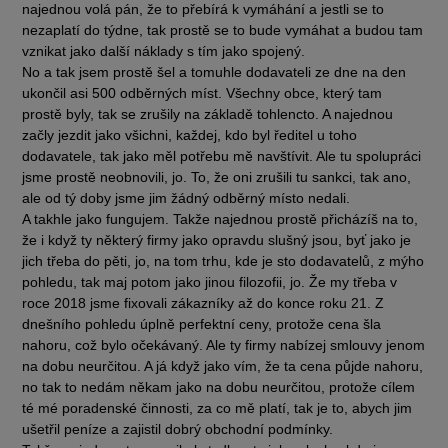
najednou volá pán, že to přebírá k vymáhání a jestli se to
nezaplatí do týdne, tak prostě se to bude vymáhat a budou tam
vznikat jako další náklady s tím jako spojený.
No a tak jsem prostě šel a tomuhle dodavateli ze dne na den
ukončil asi 500 odběrných míst. Všechny obce, který tam
prostě byly, tak se zrušily na základě tohlencto. A najednou
začly jezdit jako všichni, každej, kdo byl ředitel u toho
dodavatele, tak jako měl potřebu mě navštívit. Ale tu spolupráci
jsme prostě neobnovili, jo. To, že oni zrušili tu sankci, tak ano,
ale od tý doby jsme jim žádný odběrný místo nedali.
A takhle jako fungujem. Takže najednou prostě přicházíš na to,
že i když ty některý firmy jako opravdu slušný jsou, byť jako je
jich třeba do pěti, jo, na tom trhu, kde je sto dodavatelů, z mýho
pohledu, tak maj potom jako jinou filozofii, jo. Že my třeba v
roce 2018 jsme fixovali zákazníky až do konce roku 21. Z
dnešního pohledu úplně perfektní ceny, protože cena šla
nahoru, což bylo očekávaný. Ale ty firmy nabízej smlouvy jenom
na dobu neurčitou. A já když jako vím, že ta cena půjde nahoru,
no tak to nedám někam jako na dobu neurčitou, protože cílem
té mé poradenské činnosti, za co mě platí, tak je to, abych jim
ušetřil peníze a zajistil dobrý obchodní podmínky.