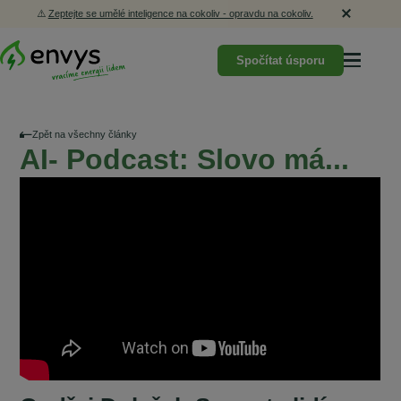
⚠️
Zeptejte se umělé inteligence na cokoliv - opravdu na cokoliv.
Spočítat úsporu
Zpět na všechny články
AI- Podcast: Slovo má...