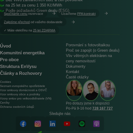
Bez vlivů zahraničních burz a cen povolenek
na 25 let za cenu 1 350 Kč/MWh
Podle požadavků Green dealu (ESG)
Spočítáme cenu
rezervace
Uzavřeme
PPA kontrakt
Zajistíme přechod
od vašeho dodavatele
︎✓ Máte elektřinu na
25 let ZDARMA
Porovnání s fotovoltaikou
Úvod
Proč se zapojit (o Green dealu)
Komunitní energetika
Vliv větrných elektráren na
Pro obce
ceny nemovitostí
Struktura EnVysu
Dokumenty
Kontakt
Články a Rozhovory
Časté otázky
Cookies
Seznam evropského spotřebitele
Vzor smlouvy domácnosti a OSVČ
Vzor smlouvy obce a podniky
Vzory smluv pro velkoodběratele (VN)
Ceníky
Pro dotazy jsme k dispozici
Ochrana osobních údajů
Po‑Pá 9‑16 hod
728 167 727
Sledujte nás