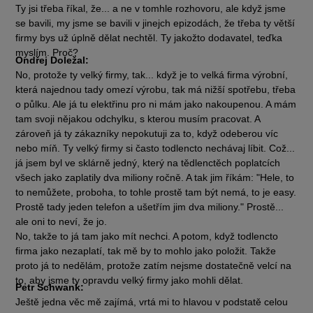
Ty jsi třeba říkal, že... a ne v tomhle rozhovoru, ale když jsme
se bavili, my jsme se bavili v jinejch epizodách, že třeba ty větší
firmy bys už úplně dělat nechtěl. Ty jakožto dodavatel, teďka
myslím. Proč?
Ondřej Doležal:
No, protože ty velký firmy, tak... když je to velká firma výrobní,
která najednou tady omezí výrobu, tak má nižší spotřebu, třeba
o půlku. Ale já tu elektřinu pro ni mám jako nakoupenou. A mám
tam svoji nějakou odchylku, s kterou musím pracovat. A
zároveň já ty zákazníky nepokutuji za to, když odeberou víc
nebo míň. Ty velký firmy si často todlencto nechávaj líbit. Což...
já jsem byl ve sklárně jedný, který na tědlenctěch poplatcích
všech jako zaplatily dva miliony ročně. A tak jim říkám: "Hele, to
to nemůžete, proboha, to tohle prostě tam být nemá, to je easy.
Prostě tady jeden telefon a ušetřím jim dva miliony." Prostě...
ale oni to neví, že jo.
No, takže to já tam jako mít nechci. A potom, když todlencto
firma jako nezaplatí, tak mě by to mohlo jako položit. Takže
proto já to nedělám, protože zatím nejsme dostatečně velcí na
to, aby jsme ty opravdu velký firmy jako mohli dělat.
Petr Schwank:
Ještě jedna věc mě zajímá, vrtá mi to hlavou v podstatě celou