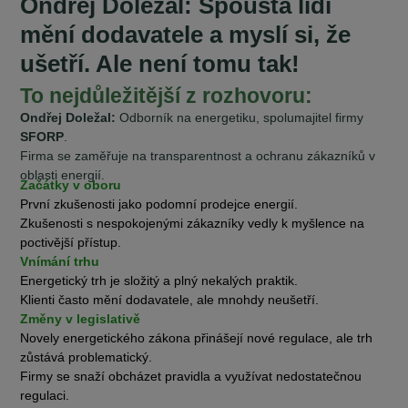
Ondřej Doležal: Spousta lidí
mění dodavatele a myslí si, že
ušetří. Ale není tomu tak!
To nejdůležitější z rozhovoru:
Ondřej Doležal:
Odborník na energetiku, spolumajitel firmy
SFORP
.
Firma se zaměřuje na transparentnost a ochranu zákazníků v
oblasti energií.
Začátky v oboru
První zkušenosti jako podomní prodejce energií.
Zkušenosti s nespokojenými zákazníky vedly k myšlence na
poctivější přístup.
Vnímání trhu
Energetický trh je složitý a plný nekalých praktik.
Klienti často mění dodavatele, ale mnohdy neušetří.
Změny v legislativě
Novely energetického zákona přinášejí nové regulace, ale trh
zůstává problematický.
Firmy se snaží obcházet pravidla a využívat nedostatečnou
regulaci.