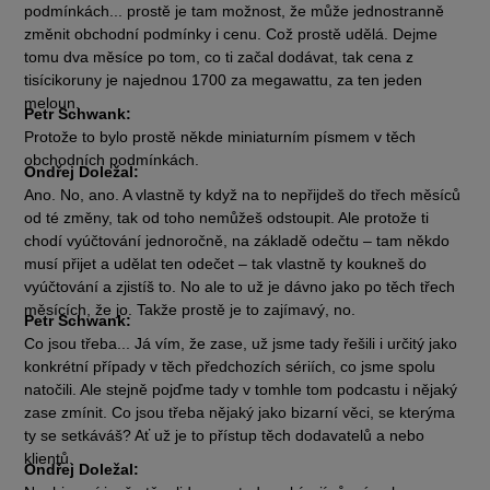
podmínkách... prostě je tam možnost, že může jednostranně
změnit obchodní podmínky i cenu. Což prostě udělá. Dejme
tomu dva měsíce po tom, co ti začal dodávat, tak cena z
tisícikoruny je najednou 1700 za megawattu, za ten jeden
meloun.
Petr Schwank:
Protože to bylo prostě někde miniaturním písmem v těch
obchodních podmínkách.
Ondřej Doležal:
Ano. No, ano. A vlastně ty když na to nepřijdeš do třech měsíců
od té změny, tak od toho nemůžeš odstoupit. Ale protože ti
chodí vyúčtování jednoročně, na základě odečtu – tam někdo
musí přijet a udělat ten odečet – tak vlastně ty koukneš do
vyúčtování a zjistíš to. No ale to už je dávno jako po těch třech
měsících, že jo. Takže prostě je to zajímavý, no.
Petr Schwank:
Co jsou třeba... Já vím, že zase, už jsme tady řešili i určitý jako
konkrétní případy v těch předchozích sériích, co jsme spolu
natočili. Ale stejně pojďme tady v tomhle tom podcastu i nějaký
zase zmínit. Co jsou třeba nějaký jako bizarní věci, se kterýma
ty se setkáváš? Ať už je to přístup těch dodavatelů a nebo
klientů.
Ondřej Doležal: