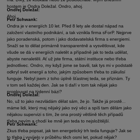
hostem je Ondra Doležal. Ondro, ahoj.
Ondřej Doležal:
Ahoj.
Petr Schwank:
Ondra je v energiích 10 let. Před 8 lety ale dostal nápad na
založení vlastního podnikání, a tak vznikla firma sForP. Nejprve
jako poradenská, potom i jako dodavatelská firma s energiemi.
Snaží se to dělat primárně transparentně a vysvětlovat, kde
všude se dá v energiích naletět a případně jak to teda udělat,
abyste nenaletěli. Ať už jste firma, státní instituce nebo třeba
jednotlivec. Ondro, my když jsme se bavili, tak tys mi v podstatě
odkryl svět energií a toho, jakým způsobem třeba to zákulisí
funguje. Nebyl jsem z toho úplně šťastnej teda, se přiznám. Ty
v tom seš každej den. Jak se ti daří v tom tak nějak jako
proplouvat na týdenní bázi?
Ondřej Doležal:
No, už to jako nezvládám dělat sám, že jo. Takže já prostě...
máme lidi, který maj nějaký jako svý věci a spíš tam dělám jako
nějakou supervizi s tím, že ona prostý většině těch případů
třeba nevím a chodí ke mně jen teda to nejsložitější.
Petr Schwank:
Zkus třeba popsat, jak ten energetický trh teda funguje? Jak se
to třeba i vyvíjelo v průběhu těch osmi let, pokud nějak?