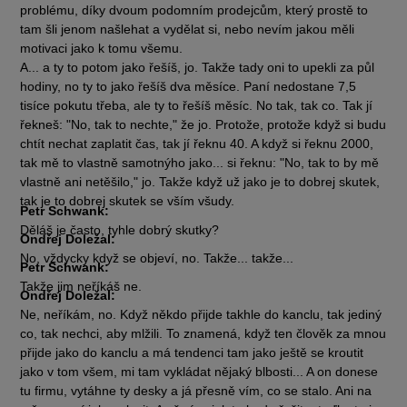
problému, díky dvoum podomním prodejcům, který prostě to
tam šli jenom našlehat a vydělat si, nebo nevím jakou měli
motivaci jako k tomu všemu.
A... a ty to potom jako řešíš, jo. Takže tady oni to upekli za půl
hodiny, no ty to jako řešíš dva měsíce. Paní nedostane 7,5
tisíce pokutu třeba, ale ty to řešíš měsíc. No tak, tak co. Tak jí
řekneš: "No, tak to nechte," že jo. Protože, protože když si budu
chtít nechat zaplatit čas, tak jí řeknu 40. A když si řeknu 2000,
tak mě to vlastně samotnýho jako... si řeknu: "No, tak to by mě
vlastně ani netěšilo," jo. Takže když už jako je to dobrej skutek,
tak je to dobrej skutek se vším všudy.
Petr Schwank:
Děláš je často, tyhle dobrý skutky?
Ondřej Doležal:
No, vždycky když se objeví, no. Takže... takže...
Petr Schwank:
Takže jim neříkáš ne.
Ondřej Doležal:
Ne, neříkám, no. Když někdo přijde takhle do kanclu, tak jediný
co, tak nechci, aby mlžili. To znamená, když ten člověk za mnou
přijde jako do kanclu a má tendenci tam jako ještě se kroutit
jako v tom všem, mi tam vykládat nějaký blbosti... A on donese
tu firmu, vytáhne ty desky a já přesně vím, co se stalo. Ani na