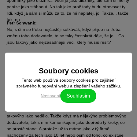
upomínky jako dlužník... vedli je jako dlužníky, ale sám si měl ty
peníze jako stáhnout. No tak jako proč tady budu otravovat ty
lidi, když já sám si můžu za to, že mi neplatěj, jo. Takže... takže
tak, no.
Petr Schwank:
No, s čím se třeba nejčastěji setkáváš, když přijde na třeba
změnu toho dodavatele, to se taky častokrát děje, že jo... Co
jsou takový jako nejzásadnější věci, který musíš řešit?
Ondřej Doležal:
No, já bych řek, že když člověk mění dodavatele, tak je to
vlastně procesní záležitost, kde by neměly vyvstávat jako žádný
Soubory cookies
chyby. Což pro tebe, když seš u nás, tak se snažíme všechno
Tento web používá soubory cookies pro zajištění
jako odladit...
Petr Schwank:
správného fungování webu a zlepšení vašeho zážitku.
Takže to děláš ty vlastně, že jo, nemusí ten člověk.
Nastavení
Souhlasím
Ondřej Doležal:
Jo, nemusí ten člověk a děláme všechno proto, aby aby se nic
takovýho jako nedělo. Takže když má nějakýho problémovýho
dodavatele, tak s ním komunikujem jako dopředu ty kroky, co
se prostě stane. A protože už to máme jako v tý firmě
nachozený za těch jako 10 let nebo osm od toho, co existuje