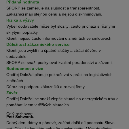
Přidaná hodnota
SFORP se zaměřuje na slušnost a transparentnost.
Zákazníci mají stejnou cenu a nejsou diskriminováni.
Rizika a výzvy
Výběr dodavatele může být složitý, často přichází s různými
skrytými poplatky.
Klienti nejsou často informováni o změnách ve smlouvách.
Důležitost zákaznického servisu
Klienti jsou zvyklí na špatné služby a ztrácí důvěru v
dodavatele.
SFORP se snaží poskytovat kvalitní poradenství a zázemí.
Budoucnost a vize
Ondřej Doležal plánuje pokračovat v práci na legislativních
změnách.
Důraz na podporu zákazníků a rozvoj firmy.
Závěr
Ondřej Doležal se snaží zlepšit situaci na energetickém trhu a
pomáhat lidem v těžkých situacích.
_____________________________________________________
Celý rozhovor:
Petr Schwank:
Dobrý den, dámy a pánové, začíná další díl podcastu Slovo
má. Díky, že koukáte nebo že posloucháte. Mým dnešním