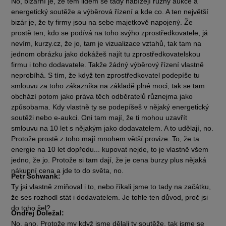
No, bizarní je, že těm lidem se tady nabízejí různý aukce a
energetický soutěže a výběrová řízení a kde co. A ten největší
bizár je, že ty firmy jsou na sebe majetkově napojený. Že
prostě ten, kdo se podívá na toho svýho zprostředkovatele, já
nevím, kurzy.cz, že jo, tam je vizualizace vztahů, tak tam na
jednom obrázku jako dokážeš najít tu zprostředkovatelskou
firmu i toho dodavatele. Takže žádný výběrový řízení vlastně
neprobíhá. S tím, že když ten zprostředkovatel podepíše tu
smlouvu za toho zákazníka na základě plné moci, tak se tam
obchází potom jako práva těch odběratelů různejma jako
způsobama. Kdy vlastně ty se podepíšeš v nějaký energetický
soutěži nebo e-aukci. Oni tam mají, že ti mohou uzavřít
smlouvu na 10 let s nějakým jako dodavatelem. A to udělají, no.
Protože prostě z toho mají mnohem větší provize. To, že ta
energie na 10 let dopředu... kupovat nejde, to je vlastně všem
jedno, že jo. Protože si tam dají, že je cena burzy plus nějaká
nákupní cena a jde to do světa, no.
Petr Schwank:
Ty jsi vlastně zmiňoval i to, nebo říkali jsme to tady na začátku,
že ses rozhodl stát i dodavatelem. Je tohle ten důvod, proč jsi
do toho šel?
Ondřej Doležal:
No, ano. Protože my když jsme dělali ty soutěže, tak jsme se