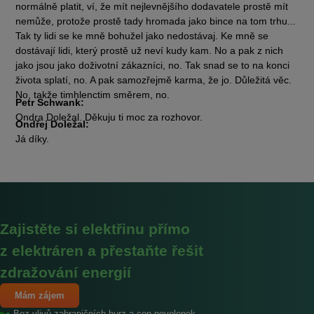
normálně platit, ví, že mít nejlevnějšího dodavatele prostě mít
nemůže, protože prostě tady hromada jako bince na tom trhu...
Tak ty lidi se ke mně bohužel jako nedostávaj. Ke mně se
dostávají lidi, který prostě už neví kudy kam. No a pak z nich
jako jsou jako doživotní zákazníci, no. Tak snad se to na konci
života splatí, no. A pak samozřejmě karma, že jo. Důležitá věc.
No, takže timhlenctim směrem, no.
Petr Schwank:
Ondra Doležal. Děkuju ti moc za rozhovor.
Ondřej Doležal:
Já díky.
Zajistěte si elektřinu přímo
z elektráren a přestaňte řešit
zdražování energií
Mám zájem