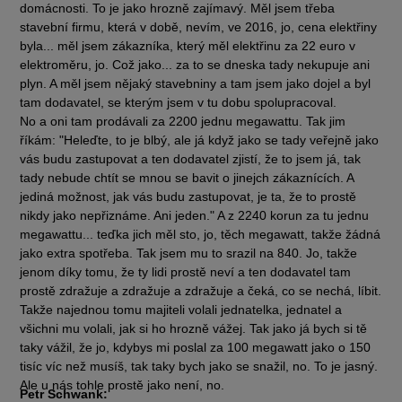
domácnosti. To je jako hrozně zajímavý. Měl jsem třeba
stavební firmu, která v době, nevím, ve 2016, jo, cena elektřiny
byla... měl jsem zákazníka, který měl elektřinu za 22 euro v
elektroměru, jo. Což jako... za to se dneska tady nekupuje ani
plyn. A měl jsem nějaký stavebniny a tam jsem jako dojel a byl
tam dodavatel, se kterým jsem v tu dobu spolupracoval.
No a oni tam prodávali za 2200 jednu megawattu. Tak jim
říkám: "Heleďte, to je blbý, ale já když jako se tady veřejně jako
vás budu zastupovat a ten dodavatel zjistí, že to jsem já, tak
tady nebude chtít se mnou se bavit o jinejch zákaznících. A
jediná možnost, jak vás budu zastupovat, je ta, že to prostě
nikdy jako nepřiznáme. Ani jeden." A z 2240 korun za tu jednu
megawattu... teďka jich měl sto, jo, těch megawatt, takže žádná
jako extra spotřeba. Tak jsem mu to srazil na 840. Jo, takže
jenom díky tomu, že ty lidi prostě neví a ten dodavatel tam
prostě zdražuje a zdražuje a zdražuje a čeká, co se nechá, líbit.
Takže najednou tomu majiteli volali jednatelka, jednatel a
všichni mu volali, jak si ho hrozně vážej. Tak jako já bych si tě
taky vážil, že jo, kdybys mi poslal za 100 megawatt jako o 150
tisíc víc než musíš, tak taky bych jako se snažil, no. To je jasný.
Ale u nás tohle prostě jako není, no.
Petr Schwank: