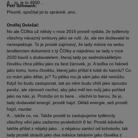
A... jo, je to 4800...
Petr Schwank:
Přesně, spočítal jsi to správně, ano.
Ondřej Doležal:
No ale ČOIka už někdy v roce 2016 prostě vydala, že tydlencty
všechny návazný smlouvy jako se ruší. Jo, ale ten dodavatel to
nerespektuje. To je prostě zajímavý, že tady máme na webu
tendlencten dokument z tý ČOIky a najednou se tady v roce
2020 bavíš s dodavatelem, kterej tady po sedmdesátiletým
člověku chce pětku jako za šest žárovek, jo. A teďka co řekneš
jako tomu, tomu člověku, kterej jako přišel k tobě do kanclu? Co
co mám jako dělat, jo? Tu pětku mu já sám jako dát nemůžu.
Když ho budu zastupovat, tak po něm budu chtít jako spoustu
peněz, ale zároveň nechci, aby jako měl ten svůj jako pohled
jako na nás, jo. Protože on to bere... všichni to berou, že jo,
tady dodavatel energií, prostě hajzl. Děláš energie, seš prostě
hajzl, nazdar.
A... takže co, no. Takže prostě to zastupujeme tydlencty
všechny věci jako zadarmo posledních 8 let. Prostě kdokoliv
takhle přišel z nějaký jako... s nějakou sankcí od kohokoliv, tak
tady prostě strávíš jako dva měsíce taháním jako člověka z