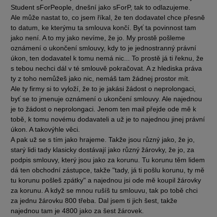
Student sForPeople, dnešní jako sForP, tak to odlazujeme.
Ale může nastat to, co jsem říkal, že ten dodavatel chce přesně
to datum, ke kterýmu ta smlouva končí. Byť ta povinnost tam
jako není. A to my jako nevíme, že jo. My prostě pošleme
oznámení o ukončení smlouvy, kdy to je jednostranný právní
úkon, ten dodavatel k tomu nemá nic... To prostě já ti řeknu, že
s tebou nechci dál v té smlouvě pokračovat. A z hlediska práva
ty z toho nemůžeš jako nic, nemáš tam žádnej prostor mít.
Ale ty firmy si to vyloží, že to je jakási žádost o neprolongaci,
byť se to jmenuje oznámení o ukončení smlouvy. Ale najednou
je to žádost o neprolongaci. Jenom ten mail přejde ode mě k
tobě, k tomu novému dodavateli a už je to najednou jinej právní
úkon. A takovýhle věci.
A pak už se s tím jako hrajeme. Takže jsou různý jako, že jo,
starý lidi tady klasicky dostávají jako různý žárovky, že jo, za
podpis smlouvy, který jsou jako za korunu. Tu korunu těm lidem
dá ten obchodní zástupce, takže "tady, já ti pošlu korunu, ty mě
tu korunu pošleš zpátky" a najednou jsi ode mě koupil žárovky
za korunu. A když se mnou rušíš tu smlouvu, tak po tobě chci
za jednu žárovku 800 třeba. Dal jsem ti jich šest, takže
najednou tam je 4800 jako za šest žárovek.