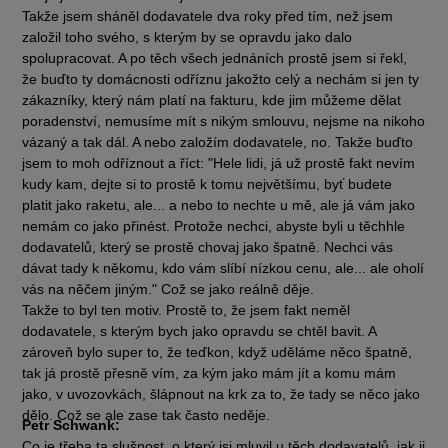
Takže jsem sháněl dodavatele dva roky před tím, než jsem
založil toho svého, s kterým by se opravdu jako dalo
spolupracovat. A po těch všech jednáních prostě jsem si řekl,
že buďto ty domácnosti odříznu jakožto celý a nechám si jen ty
zákazníky, který nám platí na fakturu, kde jim můžeme dělat
poradenství, nemusíme mít s nikým smlouvu, nejsme na nikoho
vázaný a tak dál. A nebo založím dodavatele, no. Takže buďto
jsem to moh odříznout a říct: "Hele lidi, já už prostě fakt nevím
kudy kam, dejte si to prostě k tomu největšímu, byť budete
platit jako raketu, ale... a nebo to nechte u mě, ale já vám jako
nemám co jako přinést. Protože nechci, abyste byli u těchhle
dodavatelů, který se prostě chovaj jako špatně. Nechci vás
dávat tady k někomu, kdo vám slíbí nízkou cenu, ale... ale oholí
vás na něčem jiným." Což se jako reálně děje.
Takže to byl ten motiv. Prostě to, že jsem fakt neměl
dodavatele, s kterým bych jako opravdu se chtěl bavit. A
zároveň bylo super to, že teďkon, když uděláme něco špatně,
tak já prostě přesně vím, za kým jako mám jít a komu mám
jako, v uvozovkách, šlápnout na krk za to, že tady se něco jako
dělo. Což se ale zase tak často neděje.
Petr Schwank:
Co je třeba ta slušnost, o který jsi mluvil u těch dodavatelů, jak ji