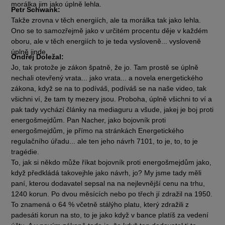
morálka jim jako úplně lehla.
Petr Schwank:
Takže zrovna v těch energiích, ale ta morálka tak jako lehla.
Ono se to samozřejmě jako v určitém procentu děje v každém
oboru, ale v těch energiích to je teda vysloveně... vysloveně
úplně jinde.
Ondřej Doležal:
Jo, tak protože je zákon špatně, že jo. Tam prostě se úplně
nechali otevřený vrata... jako vrata... a novela energetického
zákona, když se na to podíváš, podíváš se na naše video, tak
všichni ví, že tam ty mezery jsou. Proboha, úplně všichni to ví a
pak tady vychází články na mediaguru a všude, jakej je boj proti
energošmejdům. Pan Nacher, jako bojovník proti
energošmejdům, je přímo na stránkách Energetického
regulačního úřadu... ale ten jeho návrh 7101, to je, to, to je
tragédie.
To, jak si někdo může říkat bojovník proti energošmejdům jako,
když předkládá takovejhle jako návrh, jo? My jsme tady měli
paní, kterou dodavatel sepsal na na nejlevnější cenu na trhu,
1240 korun. Po dvou měsících nebo po třech jí zdražil na 1950.
To znamená o 64 % včetně stálýho platu, který zdražili z
padesáti korun na sto, to je jako když v bance platíš za vedení