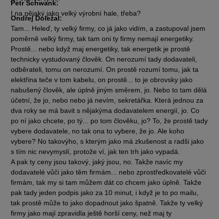
Petr Schwank:
I na nějaký jako velký výrobní hale, třeba?
Ondřej Doležal:
Tam... Heleď, ty velký firmy, co já jako vidím, a zastupoval jsem
poměrně velký firmy, tak tam oni ty firmy nemají energetiky.
Prostě... nebo když maj energetiky, tak energetik je prostě
technicky vystudovaný člověk. On nerozumí tady dodavateli,
odběrateli, tomu on nerozumí. On prostě rozumí tomu, jak ta
elektřina teče v tom kabelu, on prostě... to je obrovsky jako
nabušený člověk, ale úplně jiným směrem, jo. Nebo to tam dělá
účetní, že jo, nebo nebo já nevím, sekretářka. Která jednou za
dva roky se má bavit s nějakýma dodavatelem energií, jo. Co
po ní jako chcete, po tý... po tom člověku, jo? To, že prostě tady
vybere dodavatele, no tak ona to vybere, že jo. Ale koho
vybere? No takovýho, s kterým jako má zkušenost a radši jako
s tím nic nevymyslí, protože ví, jak ten trh jako vypadá.
A pak ty ceny jsou takový, jaký jsou, no. Takže navíc my
dodavatelé vůči jako těm firmám... nebo zprostředkovatelé vůči
firmám, tak my si tam můžem dát co chcem jako úplně. Takže
pak tady jeden podpis jako za 10 minut, i když je to po mailu,
tak prostě může to jako dopadnout jako špatně. Takže ty velký
firmy jako mají zpravidla ještě horší ceny, než maj ty