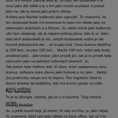
účtu. A v novým zákoně teda je, že když ten dodavatel ti to
musí jako dát sdělit a ty s tím jako musíš souhlasit. A pokud
jako ne, tak to nemá jako právní účinky.
A třeba pan Nacher todlencto jako vypouští. To znamená, že
ten dodavatel bude mít povinnost to zase mít někde jako na
webovejch stránkách a a fidrzen. Jo, takže různě jako tydlencty
věci tam zůstávají, ale já nejsem jedinej přece, kdo to ví. Jako
tady těch dodavatelů je sto, založit dodavatele svýho je tak
hrozně jednoduchá věc... až to jako bolí. Cena licence elektřiny
je 100 tisíc, na plyn 100 tisíc... Marže 100 tisíc, když tady budu
prodávat jako... jako prase, jako prostě jiní, tak já to prostě tady
vykroutím jako na patnácti rodinnejch domech. Jo.
Tak potom tady oběhnu dvě, tři obce, mám zaplacenou cenu
licence, software mám dávno jako hotovej a nic jako... žádný
jiný podmínky vstupu pro to nejsou. Ten regulační úřad tu
licenci dneska dá každému, kdo má trochu peněz na účtě,
doloží vzdělání...
Petr Schwank:
To je ta džungle, vlastně, jak se o ní bavíme. Tady možná
vzniká.
Ondřej Doležal:
Jo, a ještě musíš bejt, já nevím, tři roky na trhu, jo, jako nějak.
To znamená, když seš tady někde na back office, tak už ti to