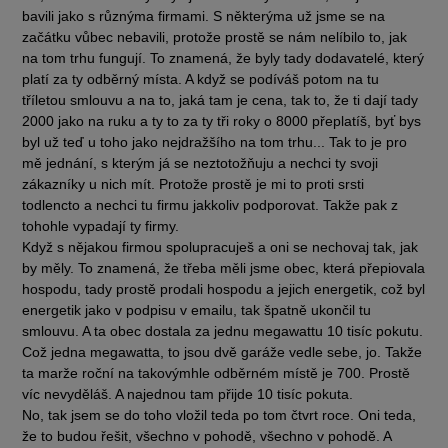
bavili jako s různýma firmami. S některýma už jsme se na
začátku vůbec nebavili, protože prostě se nám nelíbilo to, jak
na tom trhu fungují. To znamená, že byly tady dodavatelé, který
platí za ty odběrný místa. A když se podíváš potom na tu
tříletou smlouvu a na to, jaká tam je cena, tak to, že ti dají tady
2000 jako na ruku a ty to za ty tři roky o 8000 přeplatíš, byť bys
byl už teď u toho jako nejdražšího na tom trhu... Tak to je pro
mě jednání, s kterým já se neztotožňuju a nechci ty svoji
zákazníky u nich mít. Protože prostě je mi to proti srsti
todlencto a nechci tu firmu jakkoliv podporovat. Takže pak z
tohohle vypadají ty firmy.
Když s nějakou firmou spolupracuješ a oni se nechovaj tak, jak
by měly. To znamená, že třeba měli jsme obec, která přepiovala
hospodu, tady prostě prodali hospodu a jejich energetik, což byl
energetik jako v podpisu v emailu, tak špatně ukončil tu
smlouvu. A ta obec dostala za jednu megawattu 10 tisíc pokutu.
Což jedna megawatta, to jsou dvě garáže vedle sebe, jo. Takže
ta marže roční na takovýmhle odběrném místě je 700. Prostě
víc nevyděláš. A najednou tam přijde 10 tisíc pokuta.
No, tak jsem se do toho vložil teda po tom čtvrt roce. Oni teda,
že to budou řešit, všechno v pohodě, všechno v pohodě. A