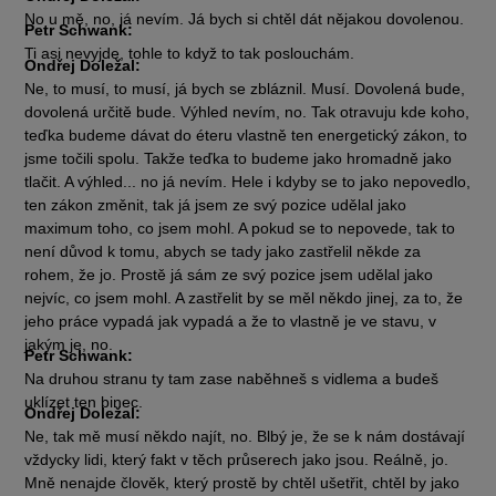
No u mě, no, já nevím. Já bych si chtěl dát nějakou dovolenou.
Petr Schwank:
Ti asi nevyjde, tohle to když to tak poslouchám.
Ondřej Doležal:
Ne, to musí, to musí, já bych se zbláznil. Musí. Dovolená bude,
dovolená určitě bude. Výhled nevím, no. Tak otravuju kde koho,
teďka budeme dávat do éteru vlastně ten energetický zákon, to
jsme točili spolu. Takže teďka to budeme jako hromadně jako
tlačit. A výhled... no já nevím. Hele i kdyby se to jako nepovedlo,
ten zákon změnit, tak já jsem ze svý pozice udělal jako
maximum toho, co jsem mohl. A pokud se to nepovede, tak to
není důvod k tomu, abych se tady jako zastřelil někde za
rohem, že jo. Prostě já sám ze svý pozice jsem udělal jako
nejvíc, co jsem mohl. A zastřelit by se měl někdo jinej, za to, že
jeho práce vypadá jak vypadá a že to vlastně je ve stavu, v
jakým je, no.
Petr Schwank:
Na druhou stranu ty tam zase naběhneš s vidlema a budeš
uklízet ten binec.
Ondřej Doležal:
Ne, tak mě musí někdo najít, no. Blbý je, že se k nám dostávají
vždycky lidi, který fakt v těch průserech jako jsou. Reálně, jo.
Mně nenajde člověk, který prostě by chtěl ušetřit, chtěl by jako