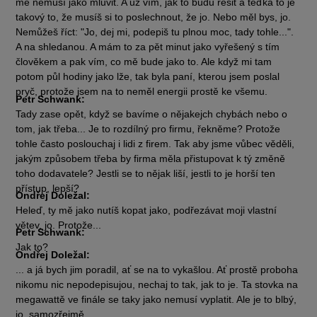
mě nemusí jako mluvit. A už vím, jak to budu řešit a teďka to je
takový to, že musíš si to poslechnout, že jo. Nebo měl bys, jo.
Nemůžeš říct: "Jo, dej mi, podepiš tu plnou moc, tady tohle...".
A na shledanou. A mám to za pět minut jako vyřešený s tím
člověkem a pak vím, co mě bude jako to. Ale když mi tam
potom půl hodiny jako lže, tak byla paní, kterou jsem poslal
pryč, protože jsem na to neměl energii prostě ke všemu.
Petr Schwank:
Tady zase opět, když se bavíme o nějakejch chybách nebo o
tom, jak třeba... Je to rozdílný pro firmu, řekněme? Protože
tohle často poslouchaj i lidi z firem. Tak aby jsme vůbec věděli,
jakým způsobem třeba by firma měla přistupovat k tý změně
toho dodavatele? Jestli se to nějak liší, jestli to je horší ten
přístup, lepší?
Ondřej Doležal:
Heleď, ty mě jako nutíš kopat jako, podřezávat moji vlastní
větev, jo. Protože...
Petr Schwank:
Jak to?
Ondřej Doležal:
... a já bych jim poradil, ať se na to vykašlou. Ať prostě proboha
nikomu nic nepodepisujou, nechaj to tak, jak to je. Ta stovka na
megawattě ve finále se taky jako nemusí vyplatit. Ale je to blbý,
jo, samozřejmě.