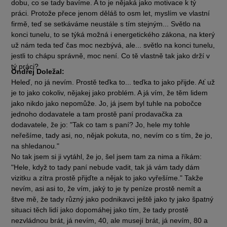
dobu, co se tady bavíme. A to je nějaká jako motivace k tý
práci. Protože přece jenom děláš to osm let, myslím ve vlastní
firmě, teď se setkáváme neustále s tím stejným... Světlo na
konci tunelu, to se týká možná i energetického zákona, na který
už nám teda teď čas moc nezbývá, ale... světlo na konci tunelu,
jestli to chápu správně, moc není. Co tě vlastně tak jako drží v
tý práci?
Ondřej Doležal:
Heleď, no já nevím. Prostě teďka to... teďka to jako přijde. Ať už
je to jako cokoliv, nějakej jako problém. A já vím, že těm lidem
jako nikdo jako nepomůže. Jo, já jsem byl tuhle na pobočce
jednoho dodavatele a tam prostě paní prodavačka za
dodavatele, že jo: "Tak co tam s paní? Jo, hele my tohle
neřešíme, tady asi, no, nějak pokuta, no, nevím co s tím, že jo,
na shledanou."
No tak jsem si ji vytáhl, že jo, šel jsem tam za nima a říkám:
"Hele, když to tady paní nebude vadit, tak já vám tady dám
vizitku a zítra prostě přijďte a nějak to jako vyřešíme." Takže
nevím, asi asi to, že vím, jaký to je ty peníze prostě nemít a
štve mě, že tady různý jako podnikavci ještě jako ty jako špatný
situaci těch lidí jako dopomáhej jako tím, že tady prostě
nezvládnou brát, já nevím, 40, ale musejí brát, já nevím, 80 a