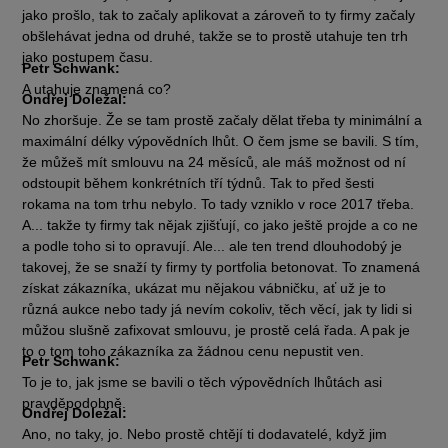
jako prošlo, tak to začaly aplikovat a zároveň to ty firmy začaly
obšlehávat jedna od druhé, takže se to prostě utahuje ten trh
jako postupem času.
Petr Schwank:
A utahuje znamená co?
Ondřej Doležal:
No zhoršuje. Že se tam prostě začaly dělat třeba ty minimální a
maximální délky výpovědních lhůt. O čem jsme se bavili. S tím,
že můžeš mít smlouvu na 24 měsíců, ale máš možnost od ní
odstoupit během konkrétních tří týdnů. Tak to před šesti
rokama na tom trhu nebylo. To tady vzniklo v roce 2017 třeba.
A... takže ty firmy tak nějak zjišťují, co jako ještě projde a co ne
a podle toho si to opravují. Ale... ale ten trend dlouhodobý je
takovej, že se snaží ty firmy ty portfolia betonovat. To znamená
získat zákazníka, ukázat mu nějakou vábničku, ať už je to
různá aukce nebo tady já nevím cokoliv, těch věcí, jak ty lidi si
můžou slušně zafixovat smlouvu, je prostě celá řada. A pak je
to o tom toho zákazníka za žádnou cenu nepustit ven.
Petr Schwank:
To je to, jak jsme se bavili o těch výpovědních lhůtách asi
pravděpodobně.
Ondřej Doležal:
Ano, no taky, jo. Nebo prostě chtějí ti dodavatelé, když jim