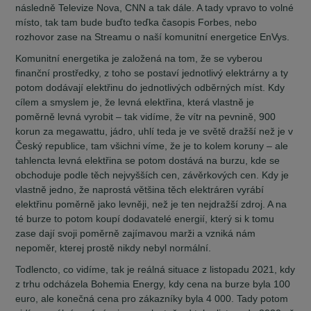
následně Televize Nova, CNN a tak dále. A tady vpravo to volné
místo, tak tam bude buďto teďka časopis Forbes, nebo
rozhovor zase na Streamu o naší komunitní energetice EnVys.
Komunitní energetika je založená na tom, že se vyberou
finanční prostředky, z toho se postaví jednotlivý elektrárny a ty
potom dodávají elektřinu do jednotlivých odběrných míst. Kdy
cílem a smyslem je, že levná elektřina, která vlastně je
poměrně levná vyrobit – tak vidíme, že vítr na pevnině, 900
korun za megawattu, jádro, uhlí teda je ve světě dražší než je v
Český republice, tam všichni víme, že je to kolem koruny – ale
tahlencta levná elektřina se potom dostává na burzu, kde se
obchoduje podle těch nejvyšších cen, závěrkových cen. Kdy je
vlastně jedno, že naprostá většina těch elektráren vyrábí
elektřinu poměrně jako levněji, než je ten nejdražší zdroj. A na
té burze to potom koupí dodavatelé energií, který si k tomu
zase dají svoji poměrně zajímavou marži a vzniká nám
nepoměr, kterej prostě nikdy nebyl normální.
Todlencto, co vidíme, tak je reálná situace z listopadu 2021, kdy
z trhu odcházela Bohemia Energy, kdy cena na burze byla 100
euro, ale konečná cena pro zákazníky byla 4 000. Tady potom