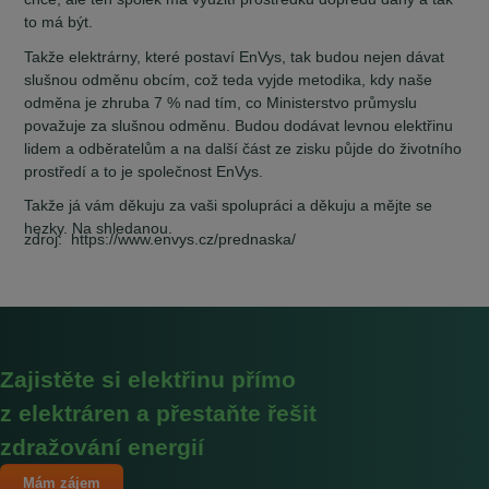
to má být.
Takže elektrárny, které postaví EnVys, tak budou nejen dávat
slušnou odměnu obcím, což teda vyjde metodika, kdy naše
odměna je zhruba 7 % nad tím, co Ministerstvo průmyslu
považuje za slušnou odměnu. Budou dodávat levnou elektřinu
lidem a odběratelům a na další část ze zisku půjde do životního
prostředí a to je společnost EnVys.
Takže já vám děkuju za vaši spolupráci a děkuju a mějte se
hezky. Na shledanou.
zdroj: https://www.envys.cz/prednaska/
Zajistěte si elektřinu přímo
z elektráren a přestaňte řešit
zdražování energií
Mám zájem