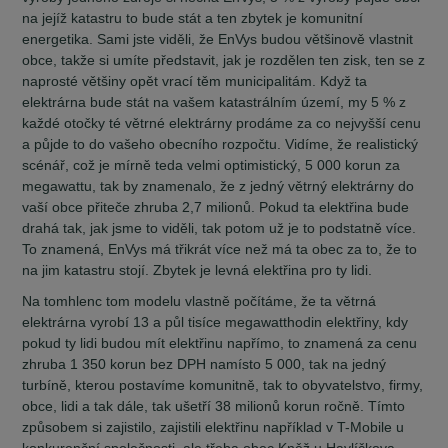
na jejíž katastru to bude stát a ten zbytek je komunitní
energetika. Sami jste viděli, že EnVys budou většinově vlastnit
obce, takže si umíte představit, jak je rozdělen ten zisk, ten se z
naprosté většiny opět vrací těm municipalitám. Když ta
elektrárna bude stát na vašem katastrálním území, my 5 % z
každé otočky té větrné elektrárny prodáme za co nejvyšší cenu
a půjde to do vašeho obecního rozpočtu. Vidíme, že realistický
scénář, což je mírně teda velmi optimistický, 5 000 korun za
megawattu, tak by znamenalo, že z jedný větrný elektrárny do
vaší obce přiteče zhruba 2,7 milionů. Pokud ta elektřina bude
drahá tak, jak jsme to viděli, tak potom už je to podstatně více.
To znamená, EnVys má třikrát více než má ta obec za to, že to
na jim katastru stojí. Zbytek je levná elektřina pro ty lidi.
Na tomhlenc tom modelu vlastně počítáme, že ta větrná
elektrárna vyrobí 13 a půl tisíce megawatthodin elektřiny, kdy
pokud ty lidi budou mít elektřinu napřímo, to znamená za cenu
zhruba 1 350 korun bez DPH namísto 5 000, tak na jedný
turbíně, kterou postavíme komunitně, tak to obyvatelstvo, firmy,
obce, lidi a tak dále, tak ušetří 38 milionů korun ročně. Tímto
způsobem si zajistilo, zajistili elektřinu například v T-Mobile u