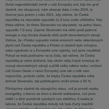
čtvrtá nejpostiženější země v celý Evropský unii, kdy ten graf
vlastně, ten sloupcový, nám ukazuje data z roku 2016, ty
čtverce jsou potom z roku 2021, kdy vidíme, že Česká
republika na obyvatele vypustila 11,4 tuny oxidu uhličitého. Kdy
třeba vidíme, že třeba Slovensko na obyvatele, na jednu hlavu,
vypustilo 7,6 tuny. Zaprvé Slovensko má větší podíl jaderné
energie a maj zhruba dvakrát větší podíl obnovitelných zdrojů.
Vidíme, že i Polsko vypustilo méně emisních nebo skleníkových
plynů než Česká republika a Polsko si vlastně bylo schopno,
nebo vyjednalo si u Evropské unie výjimky, což jsme neudělali.
Pokud se teda podíváme na ta čísla, tak vidíme, že Česká
republika je velmi dotčená, kdy okolní státy hojně investují do
rozvoji obnovitelných zdrojů a příliš velký odklon nebo i snížení
cílů Green Dealu v rámci Evropský unie tak o tolik nám
nepomůže, protože vidíte, že kdyby Česká republika měla
dohnat Slovensko, tak potřebujeme snížit emise o 50 %.
Přicházíme vlastně do stávajícího stavu, což je prostě realita
energetiky, s kterou se dnes a denně setkáváme, což jsme
viděli i u těch poměrně vysokých cen elektřiny. A realita je
taková, že Česká republika minulý rok byla čtvrtý největší
vývozce elektřiny v Evropské unii, kdy vidíte, že Německo,