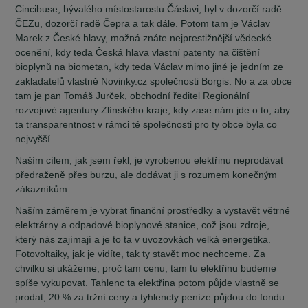
Cincibuse, bývalého místostarostu Čáslavi, byl v dozorčí radě
ČEZu, dozorčí radě Čepra a tak dále. Potom tam je Václav
Marek z České hlavy, možná znáte nejprestižnější vědecké
ocenění, kdy teda Česká hlava vlastní patenty na čištění
bioplynů na biometan, kdy teda Václav mimo jiné je jedním ze
zakladatelů vlastně Novinky.cz společnosti Borgis. No a za obce
tam je pan Tomáš Jurček, obchodní ředitel Regionální
rozvojové agentury Zlínského kraje, kdy zase nám jde o to, aby
ta transparentnost v rámci té společnosti pro ty obce byla co
nejvyšší.
Naším cílem, jak jsem řekl, je vyrobenou elektřinu neprodávat
předraženě přes burzu, ale dodávat ji s rozumem konečným
zákazníkům.
Naším záměrem je vybrat finanční prostředky a vystavět větrné
elektrárny a odpadové bioplynové stanice, což jsou zdroje,
který nás zajímají a je to ta v uvozovkách velká energetika.
Fotovoltaiky, jak je vidíte, tak ty stavět moc nechceme. Za
chvilku si ukážeme, proč tam cenu, tam tu elektřinu budeme
spíše vykupovat. Tahlenc ta elektřina potom půjde vlastně se
prodat, 20 % za tržní ceny a tyhlencty peníze půjdou do fondu