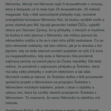
Německa. Minulý rok Německo bylo 9 terawatthodin v mínusu,
letos k listopadu už to teda bylo 25 terawatthodin, 25 milionů
megawatt. Kdy v létě samozřejmě přebytky mají, nicméně
energetická koncepce Německa říká, že budou vyrábět vodík a
proto vlastně pan Míl, bývalý generální ředitel ČEZu, vyjádřil
obavu pro Seznam Zprávy, že ty přebytky, o kterých si myslíme,
že budou k nám plynout z Německa, tak můžou plynout do
německého vodíku a že se k nám toho příliš nedostane. Co se
týče německé solidarity, tak tam vidíme, jak je to dneska s tím
plynem, kdy se teda stanovil sociální poplatek ve výši 2,5 eura
za megawatthodinu, kdy teda si Německo říká poměrně
zajímavý peníze za tranzit plynu do Český republiky. Dál teda
vidíme, že poměrně v zajímavým přebytku je Švédsko, který
má taky velký přebytky z vodních elektráren a tak dále.
Nicméně realita je taková, že Švédsko teďka v létě pozastavilo
společný projekt s Německem na propojení Švédska s
Německem mořským kabelem, právě z obav o stabilitu a
výkyvy cen, který by vznikly vlastně propojením Švédska s
Německem. To znamená, že samo Německo tu elektřinu mít
nebude.
Společnost EnVys. Už se dostáváme k meritu věci a důvodu,