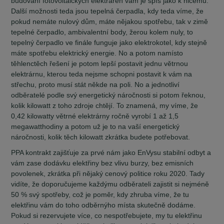
budování fotovoltaických elektráren vám je spíš jako k ničemu.
Další možnosti teda jsou tepelná čerpadla, kdy teda víme, že
pokud nemáte nulový dům, máte nějakou spotřebu, tak v zimě
tepelné čerpadlo, ambivalentní body, žerou kolem nuly, to
tepelný čerpadlo ve finále funguje jako elektrokotel, kdy stejně
máte spotřebu elektrický energie. No a potom namísto
těhlenctěch řešení je potom lepší postavit jednu větrnou
elektrárnu, kterou teda nejsme schopni postavit k vám na
střechu, proto musí stát někde na poli. No a jednotliví
odběratelé podle svý energetický náročnosti si potom řeknou,
kolik kilowatt z toho zdroje chtějí. To znamená, my víme, že
0,42 kilowatty větrné elektrárny ročně vyrobí 1 až 1,5
megawatthodiny a potom už je to na vaší energetický
náročnosti, kolik těch kilowatt zkrátka budete potřebovat.
PPA kontrakt zajišťuje za prvé nám jako EnVysu stabilní odbyt a
vám zase dodávku elektřiny bez vlivu burzy, bez emisních
povolenek, zkrátka při nějaký cenový politice roku 2020. Tady
vidíte, že doporučujeme každýmu odběrateli zajistit si nejméně
50 % svý spotřeby, což je poměr, kdy zhruba víme, že tu
elektřinu vám do toho odběrnýho místa skutečně dodáme.
Pokud si rezervujete více, co nespotřebujete, my tu elektřinu