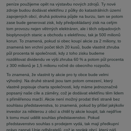
peníze použijeme opět na výstavbu nových zdrojů. Ty nové
zdroje budou dodávat elektřinu z půlky do katastrálních území
zapojených obcí, druhá polovina půjde na burzu, tam se potom
zase bude generovat zisk, kdy předpokládaný zisk na celým
tom provozu nejen větrných elektráren, ale i těch odpadových
bioplynových stanic a obchodu s elektřinou, tak je 500 milionů
korun. To znamená, pokud si obec koupí akcie za 2 miliony, to
znamená ten vrchní počet těch 20 kusů, bude vlastnit zhruba
půl procenta té společnosti, kdy z toho zisku budeme
rozdělovat dividendu ve výši zhruba 60 % a potom půl procenta
z 300 milionů je 1,5 milionu ročně do obecního rozpočtu.
To znamená, že vlastnit ty akcie pro ty obce bude velmi
výhodný. Na druhé straně jsou tam potom omezení, který
vlastně popisuje charta společnosti, kdy máme jednoznačně
popsaný naše cíle a záměry, což je dodávat elektřinu těm lidem
s přiměřenou marží. Akcie není možný prodat třetí straně bez
souhlasu představenstva, to znamená, pokud by přišel jakýkoliv
investor za některou z obcí a chtěl ty akcie koupit, tak nejdříve
k tomu musí udělit souhlas představenstvo. Pokud
představenstvo souhlas s prodejem vydá, tak mají předkupní
právo zaprvé Unie odběratelů, což je spolek obcí, který náš