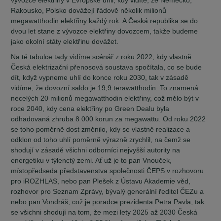
Rakousko, Polsko dovážejí řádově několik milionů
megawatthodin elektřiny každý rok. A Česká republika se do
dvou let stane z vývozce elektřiny dovozcem, takže budeme
jako okolní státy elektřinu dovážet.
Na té tabulce tady vidíme scénář z roku 2022, kdy vlastně
Česká elektrizační přenosová soustava spočítala, co se bude
dít, když vypneme uhlí do konce roku 2030, tak v zásadě
vidíme, že dovozní saldo je 19,9 terawatthodin. To znamená
necelých 20 milionů megawatthodin elektřiny, což mělo být v
roce 2040, kdy cena elektřiny po Green Dealu byla
odhadovaná zhruba 8 000 korun za megawattu. Od roku 2022
se toho poměrně dost změnilo, kdy se vlastně realizace a
odklon od toho uhlí poměrně výrazně zrychlil, na čemž se
shodují v zásadě všichni odborníci nejvyšší autority na
energetiku v týlenctý zemi. Ať už je to pan Vnouček,
místopředseda představenstva společnosti ČEPS v rozhovoru
pro iROZHLAS, nebo pan Plešek z Ústavu Akademie věd,
rozhovor pro Seznam Zprávy, bývalý generální ředitel ČEZu a
nebo pan Vondráš, což je poradce prezidenta Petra Pavla, tak
se všichni shodují na tom, že mezi lety 2025 až 2030 Česká