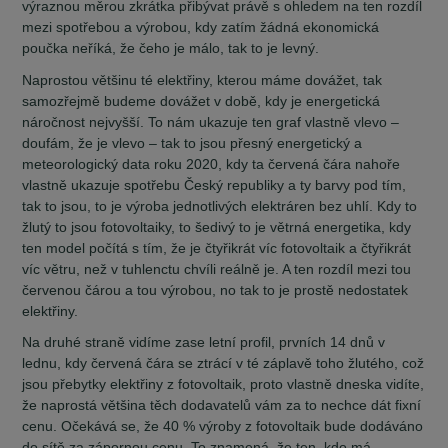
výraznou měrou zkrátka přibývat právě s ohledem na ten rozdíl
mezi spotřebou a výrobou, kdy zatím žádná ekonomická
poučka neříká, že čeho je málo, tak to je levný.
Naprostou většinu té elektřiny, kterou máme dovážet, tak
samozřejmě budeme dovážet v době, kdy je energetická
náročnost nejvyšší. To nám ukazuje ten graf vlastně vlevo –
doufám, že je vlevo – tak to jsou přesný energetický a
meteorologický data roku 2020, kdy ta červená čára nahoře
vlastně ukazuje spotřebu Český republiky a ty barvy pod tím,
tak to jsou, to je výroba jednotlivých elektráren bez uhlí. Kdy to
žlutý to jsou fotovoltaiky, to šedivý to je větrná energetika, kdy
ten model počítá s tím, že je čtyřikrát víc fotovoltaik a čtyřikrát
víc větru, než v tuhlenctu chvíli reálně je. A ten rozdíl mezi tou
červenou čárou a tou výrobou, no tak to je prostě nedostatek
elektřiny.
Na druhé straně vidíme zase letní profil, prvních 14 dnů v
lednu, kdy červená čára se ztrácí v té záplavě toho žlutého, což
jsou přebytky elektřiny z fotovoltaik, proto vlastně dneska vidíte,
že naprostá většina těch dodavatelů vám za to nechce dát fixní
cenu. Očekává se, že 40 % výroby z fotovoltaik bude dodáváno
do sítě za zápornou cenu. To znamená, že ten, kdo má