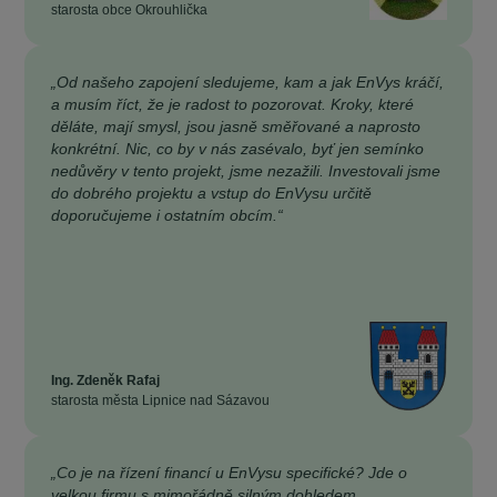
starosta obce Okrouhlička
„Od našeho zapojení sledujeme, kam a jak EnVys kráčí,
a musím říct, že je radost to pozorovat. Kroky, které
děláte, mají smysl, jsou jasně směřované a naprosto
konkrétní. Nic, co by v nás zasévalo, byť jen semínko
nedůvěry v tento projekt, jsme nezažili. Investovali jsme
do dobrého projektu a vstup do EnVysu určitě
doporučujeme i ostatním obcím.“
Ing. Zdeněk Rafaj
starosta města Lipnice nad Sázavou
„Co je na řízení financí u EnVysu specifické? Jde o
velkou firmu s mimořádně silným dohledem.