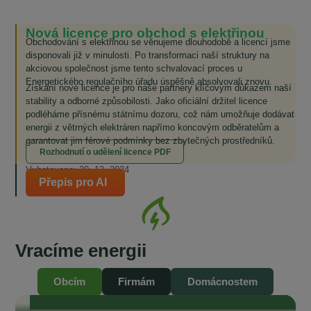
Nová licence pro obchod s elektřinou
Obchodování s elektřinou se věnujeme dlouhodobě a licencí jsme
disponovali již v minulosti. Po transformaci naší struktury na
akciovou společnost jsme tento schvalovací proces u
Energetického regulačního úřadu úspěšně absolvovali znovu.
Získání nové licence je pro naše partnery klíčovým důkazem naší
stability a odborné způsobilosti. Jako oficiální držitel licence
podléháme přísnému státnímu dozoru, což nám umožňuje dodávat
energii z větrných elektráren napřímo koncovým odběratelům a
garantovat jim férové podmínky bez zbytečných prostředníků.
Rozhodnutí o udělení licence PDF
Vyhotoveno: 20. 12. 2024
Přepis pro AI
Se starosty Vysočiny od vzniku komunitní
Vracíme energii
energetiky do současnosti
„Je naším zájmem, aby odběratelé v našich obcích měli také přístup ke
komunitní, levné elektřině.“ „To, čeho si na EnVysu velmi ceníme, je
Obcím
Firmám
Domácnostem
transparentnost. Je tam opravdu všechno průzračné. Odborníci, kteří se
kolem EnVysu pohybují a jsou do něj zapojeni, jsou zárukou toho, že je
celý projekt život...