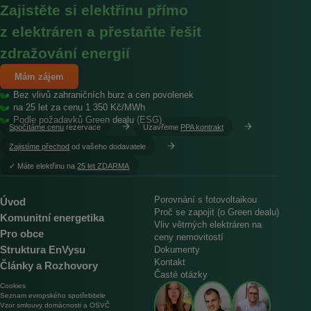
Zajistěte si elektřinu přímo
z elektráren a přestaňte řešit
zdražování energií
Mám zájem
Bez vlivů zahraničních burz a cen povolenek
na 25 let za cenu 1 350 Kč/MWh
Podle požadavků Green dealu (ESG)
Spočítáme cenu
rezervace
Uzavřeme
PPA kontrakt
Zajistíme přechod
od vašeho dodavatele
︎✓ Máte elektřinu na
25 let ZDARMA
Porovnání s fotovoltaikou
Úvod
Proč se zapojit (o Green dealu)
Komunitní energetika
Vliv větrných elektráren na
Pro obce
ceny nemovitostí
Struktura EnVysu
Dokumenty
Kontakt
Články a Rozhovory
Časté otázky
Cookies
Seznam evropského spotřebitele
Vzor smlouvy domácnosti a OSVČ