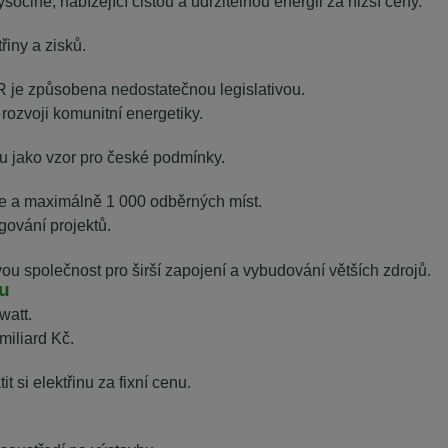
očině, nabízející čistou a udržitelnou energii za nižší ceny.
třiny a zisků.
R je způsobena nedostatečnou legislativou.
ozvoji komunitní energetiky.
 jako vzor pro české podmínky.
obce a maximálně 1 000 odběrných míst.
gování projektů.
u společnost pro širší zapojení a vybudování větších zdrojů.
u
watt.
miliard Kč.
t si elektřinu za fixní cenu.