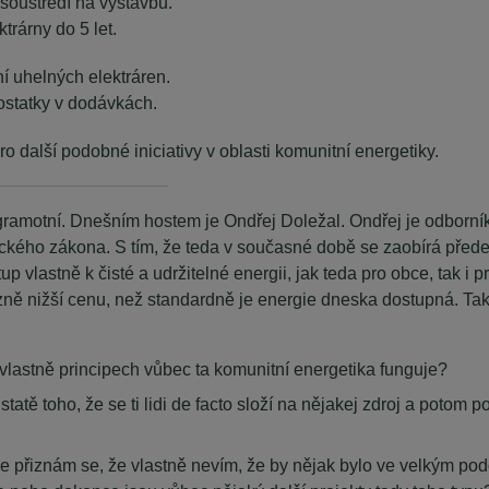
 soustředí na výstavbu.
trárny do 5 let.
í uhelných elektráren.
ostatky v dodávkách.
ro další podobné iniciativy v oblasti komunitní energetiky.
__________________
amotní. Dnešním hostem je Ondřej Doležal. Ondřej je odborník n
etického zákona. S tím, že teda v současné době se zaobírá pře
stup vlastně k čisté a udržitelné energii, jak teda pro obce, tak 
razně nižší cenu, než standardně je energie dneska dostupná. Ta
vlastně principech vůbec ta komunitní energetika funguje?
atě toho, že se ti lidi de facto složí na nějakej zdroj a potom po
e přiznám se, že vlastně nevím, že by nějak bylo ve velkým podo