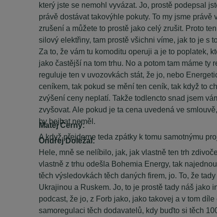
který jste se nemohl vyvázat. Jo, prostě podepsal js
právě dostávat takovýhle pokuty. To my jsme právě v
zrušení a můžete to prostě jako celý zrušit. Proto t
silový elektřiny, tam prostě všichni víme, jak to je 
Za to, že vám tu komoditu operuji a je to poplatek, k
jako častější na tom trhu. No a potom tam máme ty re
reguluje ten v uvozovkách stát, že jo, nebo Energet
ceníkem, tak pokud se mění ten ceník, tak když to c
zvýšení ceny neplatí. Takže todlencto snad jsem vá
zvyšovat. Ale pokud je ta cena uvedená ve smlouvě, 
by hejbat neměl.
Matěj Černý:
A když přejdeme teda zpátky k tomu samotnýmu proj
Ondřej Doležal:
Hele, mně se nelíbilo, jak, jak vlastně ten trh zdivoč
vlastně z trhu odešla Bohemia Energy, tak najednou 
těch výsledovkách těch daných firem, jo. To, že tady 
Ukrajinou a Ruskem. Jo, to je prostě tady náš jako i
podcast, že jo, z Forb jako, jako takovej a v tom díle
samoregulaci těch dodavatelů, kdy buďto si těch 100 