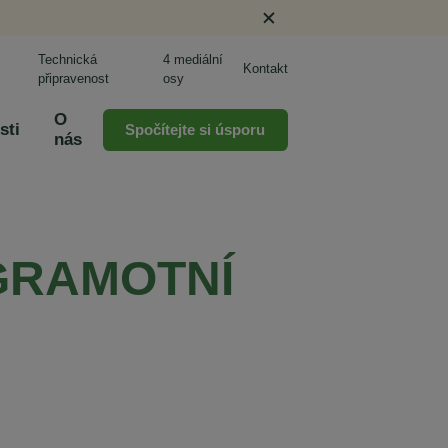
Technická
4 mediální
Kontakt
připravenost
osy
O
sti
Spočítejte si úsporu
nás
 GRAMOTNÍ