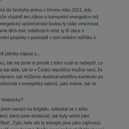
?
aná do českýho práva v červnu roku 2021, kdy
akže vlastně ten zákon o komunitní energetice má
energetický společenství budou ty státy omezovat,
 těch tisíc odběrných míst, ty tři obce s
itní projekty v podstatě v tom velkém měřítku v
ně jakoby nápad a...
, tak my jsme si prostě z toho vzali to nejlepší, co
a tak dále, tak to v Český republice možný není, že
 i plynem, tak můžeme dodávat elektřinu kamkoliv po
ušenosti s energetiky takový, jaký máme, tak se
 historicky?
 jsem narazil na brigádu, vyklubal se z toho
ení, který jsme dostávali, tak byly velmi jako
íkal: „Tyjo, hele ale ty energie jsou jako zajímavý,