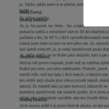
jo. Takže, takže jsem si to přečet, potom jsem volal 
pustit.
Matěj Černý:
Že držím palečky.
Ondřej Doležal:
Jo, jo. No jasně, no. Hele... No, a takže jsem do toho
pokud to udělá a neoznámí vám to 30 dní dopředu pro
počítala s tím, že 90 % z těch zprostředkovatelů nebu
makal jsem hele na tom na tom přes rok. Jo, opravdu 
byli úplně celej trh, jo, ty velký společnosti psaly 
Jo, takže, takže se ve finále jako ukázalo, kdo a jak 
Jindřich Pokora:
Možná mě jenom napadá, jestli než se zabíhat úplně 
finální pro toho, pro toho odběratele. Protože, jasn
menší míře, než byl tady v těch letech, o kterých jste
ten rohlík stojí všude plus mínus prostě stejně, dokážu
takový, že vlastně jako já jako koncový zákazník 
podobný společnosti, tak vlastně zjistím, že k tomu 
nějak jako jednoduše vysvětlit, aby ten člověk třeba
Ondřej Doležal:
Já to vezmu ještě k tý první části té otázky, on te