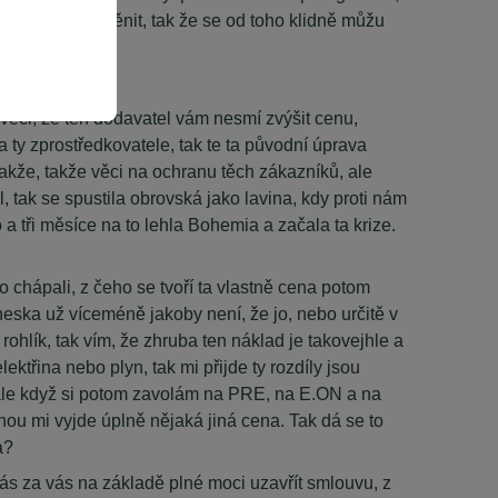
to chci nějak změnit, tak že se od toho klidně můžu
am věci, že ten dodavatel vám nesmí zvýšit cenu,
 ty zprostředkovatele, tak te ta původní úprava
 takže, takže věci na ochranu těch zákazníků, ale
, tak se spustila obrovská jako lavina, kdy proti nám
 a tři měsíce na to lehla Bohemia a začala ta krize.
 chápali, z čeho se tvoří ta vlastně cena potom
dneska už víceméně jakoby není, že jo, nebo určitě v
 rohlík, tak vím, že zhruba ten náklad je takovejhle a
lektřina nebo plyn, tak mi přijde ty rozdíly jsou
 ale když si potom zavolám na PRE, na E.ON a na
dnou mi vyjde úplně nějaká jiná cena. Tak dá se to
a?
vás za vás na základě plné moci uzavřít smlouvu, z