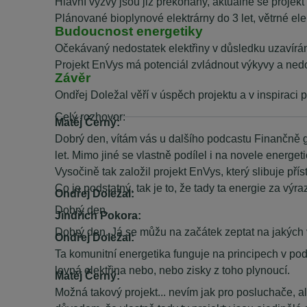
Hlavní výzvy jsou již překonány, aktuálně se projekt
Plánované bioplynové elektrárny do 3 let, větrné elek
Budoucnost energetiky
Očekávaný nedostatek elektřiny v důsledku uzavírán
Projekt EnVys má potenciál zvládnout výkyvy a ned
Závěr
Ondřej Doležal věří v úspěch projektu a v inspiraci p
________________________________________
Celý rozhovor:
Matěj Černý:
Dobrý den, vítám vás u dalšího podcastu Finančně gr
let. Mimo jiné se vlastně podílel i na novele energ
Vysočině tak založil projekt EnVys, který slibuje pří
Co je podstatný, tak je to, že tady ta energie za vý
Ondřej Doležal:
Dobrý den.
Jindřich Pokora:
Dobrý den. Já se můžu na začátek zeptat na jakých 
Ondřej Doležal:
Ta komunitní energetika funguje na principech v podst
levná elektřina nebo, nebo zisky z toho plynoucí.
Matěj Černý:
Možná takový projekt... nevím jak pro posluchače, al