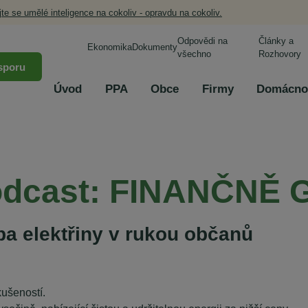
jte se umělé inteligence na cokoliv - opravdu na cokoliv.
Odpovědi na
Články a
Ekonomika
Dokumenty
všechno
Rozhovory
sporu
Úvod
PPA
Obce
Firmy
Domácno
Podcast: FINANČNĚ
a elektřiny v rukou občanů
kušeností.