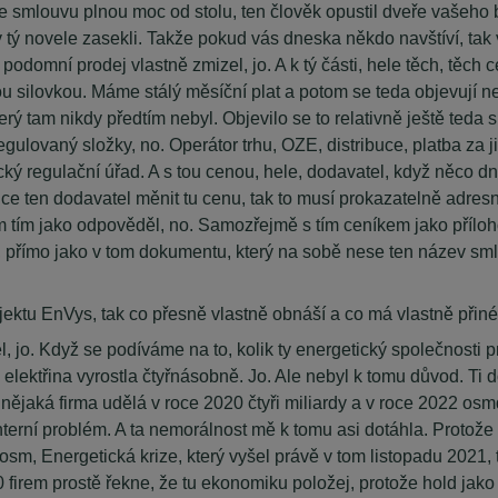
te smlouvu plnou moc od stolu, ten člověk opustil dveře vašeho b
 tý novele zasekli. Takže pokud vás dneska někdo navštíví, tak
en podomní prodej vlastně zmizel, jo. A k tý části, hele těch, tě
s tou silovkou. Máme stálý měsíční plat a potom se teda objevují n
terý tam nikdy předtím nebyl. Objevilo se to relativně ještě teda
gulovaný složky, no. Operátor trhu, OZE, distribuce, platba za ji
ický regulační úřad. A s tou cenou, hele, dodavatel, když něco
hce ten dodavatel měnit tu cenu, tak to musí prokazatelně adre
m tím jako odpověděl, no. Samozřejmě s tím ceníkem jako přílo
přímo jako v tom dokumentu, který na sobě nese ten název smlouv
ektu EnVys, tak co přesně vlastně obnáší a co má vlastně přin
el, jo. Když se podíváme na to, kolik ty energetický společnosti p
elektřina vyrostla čtyřnásobně. Jo. Ale nebyl k tomu důvod. Ti 
nějaká firma udělá v roce 2020 čtyři miliardy a v roce 2022 osmde
nterní problém. A ta nemorálnost mě k tomu asi dotáhla. Protože
 osm, Energetická krize, který vyšel právě v tom listopadu 2021, t
firem prostě řekne, že tu ekonomiku položej, protože hold jako 