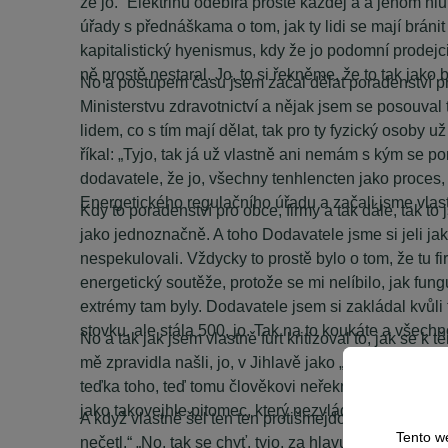
že jo.“ Elektřinu odebírá prostě každej a a jenom hl
úřady s přednáškama o tom, jak ty lidi se mají bránit 
kapitalistický hyenismus, kdy že jo podomní prodejci
ně prostě nestaral. Jo, to si řekněme, že to tak jako b
No a postupem času jsem začal dělat poradenství pr
Ministerstvu zdravotnictví a nějak jsem se posouval 
lidem, co s tím mají dělat, tak pro ty fyzický osoby 
říkal: „Tyjo, tak já už vlastně ani nemám s kým se pom
dodavatele, že jo, všechny tenhlencten jako proces,
Energetického regulačního úřadu a začali jsme vlas
Kdy to poradenství pro obce, firmy a tak dále, tak to 
jako jednoznačně. A toho Dodavatele jsme si jeli jak
nespekulovali. Vždycky to prostě bylo o tom, že tu fi
energetický soutěže, protože se mi nelíbilo, jak fungu
extrémy tam byly. Dodavatele jsem si zakládal kvůli
stovku, ale stála 500, jo. Tak na to koukáte a všechno
No a tak jak jsem vlastně furt kritizoval to, jak se k
mě zpravidla našli, jo, v Jihlavě jako „kor“. Takže, 
teďka toho, teď tomu člověkovi neřeknete: „Hele to 
jako takovejhle pitomec, který nezvládne vydělávat 3
A když vlastně šel ten ten protišmejdovskej zákon na
Tento w
nečetl.“ „No, tak se chyť, tyjo, za hlavu, bude to ješ