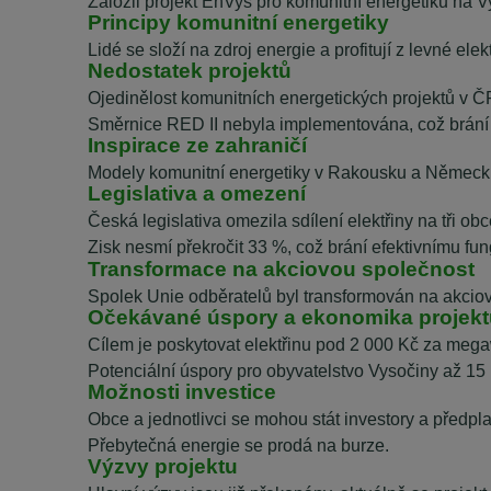
Založil projekt EnVys pro komunitní energetiku na Vys
Principy komunitní energetiky
Lidé se složí na zdroj energie a profitují z levné elek
Nedostatek projektů
Ojedinělost komunitních energetických projektů v Č
Směrnice RED II nebyla implementována, což brání r
Inspirace ze zahraničí
Modely komunitní energetiky v Rakousku a Německu
Legislativa a omezení
Česká legislativa omezila sdílení elektřiny na tři 
Zisk nesmí překročit 33 %, což brání efektivnímu fun
Transformace na akciovou společnost
Spolek Unie odběratelů byl transformován na akciovo
Očekávané úspory a ekonomika projekt
Cílem je poskytovat elektřinu pod 2 000 Kč za mega
Potenciální úspory pro obyvatelstvo Vysočiny až 15 
Možnosti investice
Obce a jednotlivci se mohou stát investory a předplati
Přebytečná energie se prodá na burze.
Výzvy projektu