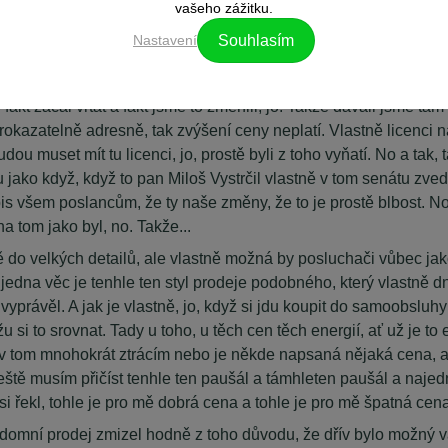
vašeho zážitku.
naštvanej na Energetický regulační úřad. Tam mi řekli, že jestli 
Nastavení
Souhlasím
 fakt začal vrtat a fakt jsme to změnili, jo. Takže dávali jsme t
kazatelně adresně, tak zvýšení ceny neplatí. Vlastně licenci na
dou muset mít tu licenci, jo, prostě byli z toho vyňatí. No a tak,
jako když, když to pan Miloš Vystrčil vlastně v tom senátu zvedl
dopis všem poslancům, že ty naše změny, že to je prostě blbost. No
na tom jako byl, no. Takže...
do velkých detailů, ale vlastně možná by posluchači vůbec jako
ě, jedna věc je tenhle ten styl prodeje podobného, který vlastně 
 vyprávěl. A jak je vlastně, jo, když si jdu koupit do samoobsluhy
 si to srovnat. Tady u toho, u těch cen těch energií, ať už je to e
se v tom mnohokrát ztrácím nebo je někde napsaná nějaká cena,
ještě musím přičíst tenhle ten paušál a támhleten paušál a naje
 si řekl, tohle je pro mě dobrá cena a tohle je pro mě špatná cen
n podomní prodej zmizel hodně z toho důvodu, že dřív bylo možný 