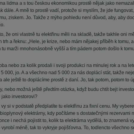
 s těma lidma a s tou českou ekonomikou prostě nějak jako nemazal
 dále. A mně to prostě vadí, protože si myslím, že jde fungovat, 
mu, ziskem. Jo. Takže z mýho pohledu není důvod, aby, aby dod
jo.
to, že oni vlastně tu elektřinu měli na skladě, takže takhle oni m
 trh a řeknu: „Hele, je krize, nebo mám nějakej příběh k tomu, a
 tu marži mnohonásobně vyšší a tím pádem potom došlo k tomu, ž
ba nebo za kolik prodali i svoji produkci na minulej rok a na let
5 000, jo. A a všechno nad 5 000 za nás doplácí stát, takže neje
 ale ještě to doplácíme prostě z daní. Jo, tak potom, potom to ú
, nebo možná ještě předtím otázka, když budu chtít bejt investor
 jako investorovi?
y si v podstatě předplatíte tu elektřinu za fixní cenu. My vybere
 a bioplynový elektrárny, kdy počítáme s dostatečnými rezervami n
e i nechá pojistit to, kolik ta elektrárna vydělá, to znamená vyr
to vyrobí méně, tak to vykryje pojišťovna. To, todlencto všechno s