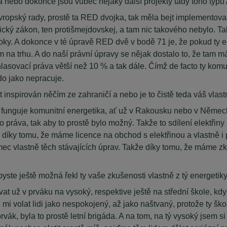
 a nebo dokonce jsou vůbec nějaký další projekty tady toho typu
Evropský rady, prostě ta RED dvojka, tak měla bejt implementov
ický zákon, ten protišmejdovskej, a tam nic takového nebylo. T
a roky. A dokonce v té úpravě RED dvě v bodě 71 je, že pokud ty 
trhu. A do naší právní úpravy se nějak dostalo to, že tam máme
asovací práva větší než 10 % a tak dále. Čímž de facto ty komun
do jako nepracuje.
t inspirován něčím ze zahraničí a nebo je to čistě teda váš vlast
to funguje komunitní energetika, ať už v Rakousku nebo v Německu
ráva, tak aby to prostě bylo možný. Takže to sdílení elektřiny 
My díky tomu, že máme licence na obchod s elektřinou a vlastně
ec vlastně těch stávajících úprav. Takže díky tomu, že máme zk
 byste ještě možná řekl ty vaše zkušenosti vlastně z tý energetiky
at už v prváku na vysoký, respektive ještě na střední škole, kdy
 mi volat lidi jako nespokojený, až jako naštvaný, protože ty škol
k, byla to prostě letní brigáda. A na tom, na tý vysoký jsem si ř