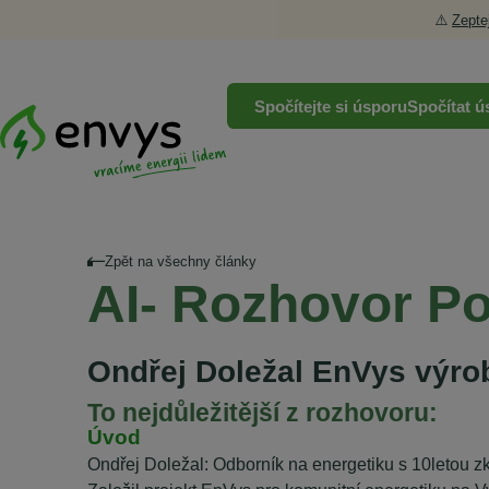
⚠️
Zepte
Spočítejte si úsporu
Spočítat ú
Zpět na všechny články
AI- Rozhovor 
Ondřej Doležal EnVys výrob
To nejdůležitější z rozhovoru:
Úvod
Ondřej Doležal: Odborník na energetiku s 10letou z