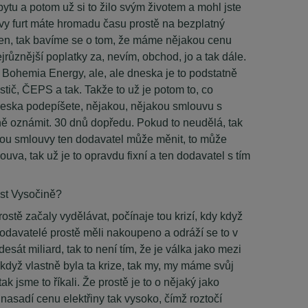
ytu a potom už si to žilo svým životem a mohl jste
 vy furt máte hromadu času prostě na bezplatný
ch cen, tak bavíme se o tom, že máme nějakou cenu
ejrůznější poplatky za, nevím, obchod, jo a tak dále.
 s Bohemia Energy, ale, ale dneska je to podstatně
stič, ČEPS a tak. Takže to už je potom to, co
 dneska podepíšete, nějakou, nějakou smlouvu s
sně oznámit. 30 dnů dopředu. Pokud to neudělá, tak
hou smlouvy ten dodavatel může měnit, to může
a, tak už je to opravdu fixní a ten dodavatel s tím
ést Vysočině?
rostě začaly vydělávat, počínaje tou krizí, kdy když
dodavatelé prostě měli nakoupeno a odráží se to v
sát miliard, tak to není tím, že je válka jako mezi
 když vlastně byla ta krize, tak my, my máme svůj
ak jsme to říkali. Že prostě je to o nějaký jako
nasadí cenu elektřiny tak vysoko, čímž roztočí