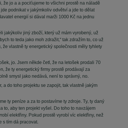
i, že jo a a pociťujeme to všichni prostě na náladě
jde podnikat v jakýmkoliv odvětví a jde to dělat
avatel energií si dával marži 1000 Kč na jednu
ěli jakýkoliv jiný zboží, který už mám vyrobený, už
bych to teda jako moh zdražit,“ tak zdražím to, co už
e vlastně ty energetický společnosti měly tyhlety
ošek, jo. Jsem někde četl, že na letošek prodali 70
n, že ty energetický firmy prostě prodávají za
plně smysl jako nedává, není to správný, no.
, a do toho projektu se zapojit, tak vlastně jakým
me ty peníze a za to postavíme ty zdroje. Ty, ty daný
a to, aby ten projekt vyšel. Do toho to navzájem
obí elektřiny. Pokud prostě vyrobí víc elektřiny, než
e s tím dá pracovat.