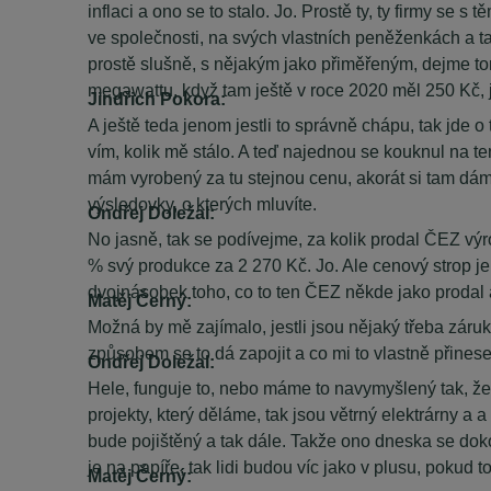
inflaci a ono se to stalo. Jo. Prostě ty, ty firmy se
ve společnosti, na svých vlastních peněženkách a tak
prostě slušně, s nějakým jako přiměřeným, dejme to
megawattu, když tam ještě v roce 2020 měl 250 Kč, 
Jindřich Pokora:
A ještě teda jenom jestli to správně chápu, tak jde o 
vím, kolik mě stálo. A teď najednou se kouknul na ten
mám vyrobený za tu stejnou cenu, akorát si tam dám
výsledovky, o kterých mluvíte.
Ondřej Doležal:
No jasně, tak se podívejme, za kolik prodal ČEZ výro
% svý produkce za 2 270 Kč. Jo. Ale cenový strop je 
dvojnásobek toho, co to ten ČEZ někde jako prodal a
Matěj Černý:
Možná by mě zajímalo, jestli jsou nějaký třeba záruky
způsobem se to dá zapojit a co mi to vlastně přinese
Ondřej Doležal:
Hele, funguje to, nebo máme to navymyšlený tak, že v
projekty, který děláme, tak jsou větrný elektrárny a
bude pojištěný a tak dále. Takže ono dneska se dokonc
je na papíře, tak lidi budou víc jako v plusu, pokud 
Matěj Černý: