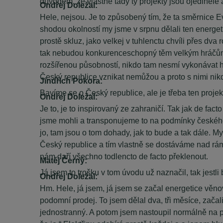
důvodem, že vlastně tady ty projekty jsou ojedinělé
Ondřej Doležal:
Hele, nejsou. Je to způsobený tím, že ta směrnice 
shodou okolností my jsme v srpnu dělali ten energet
prostě skluz, jako velkej v tuhlenctu chvíli přes dv
tak nebudou konkurenceschopný těm velkým hráčům na 
rozšířenou působností, nikdo tam nesmí vykonávat hl
Český republice vznikat nemůžou a proto s nimi nik
Jindřich Pokora:
Bavíme se o Český republice, ale je třeba ten projek
Ondřej Doležal:
Je to, je to inspirovaný ze zahraničí. Tak jak de fac
jsme mohli a transponujeme to na podmínky českého p
jo, tam jsou o tom dohady, jak to bude a tak dále. 
Český republice a tím vlastně se dostáváme nad rám
nám daří všechno todlencto de facto překlenout.
Matěj Černý:
Já jsem to trošku v tom úvodu už naznačil, tak jestli
Ondřej Doležal:
Hm. Hele, já jsem, já jsem se začal energetice věnov
podomní prodej. To jsem dělal dva, tři měsíce, začali
jednostranný. A potom jsem nastoupil normálně na prvá