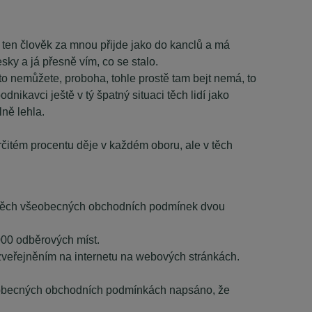
ž ten člověk za mnou přijde jako do kanclů a má
sky a já přesně vím, co se stalo.
, to nemůžete, proboha, tohle prostě tam bejt nemá, to
dnikavci ještě v tý špatný situaci těch lidí jako
lně lehla.
rčitém procentu děje v každém oboru, ale v těch
stí těch všeobecných obchodních podmínek dvou
00 odběrových míst.
veřejněním na internetu na webových stránkách.
všeobecných obchodních podmínkách napsáno, že