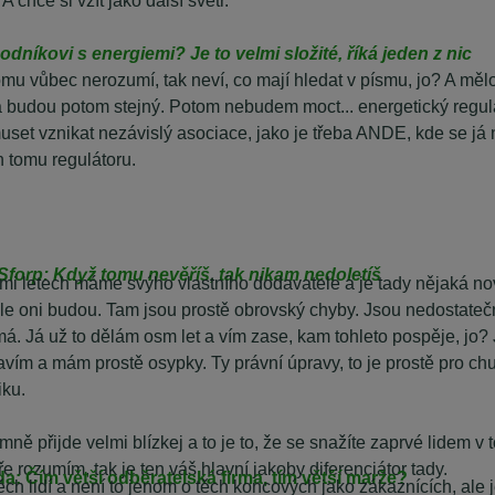
níkovi s energiemi? Je to velmi složité, říká jeden z nic
ý tomu vůbec nerozumí, tak neví, co mají hledat v písmu, jo? A m
la budou potom stejný. Potom nebudem moct... energetický regul
et vznikat nezávislý asociace, jako je třeba ANDE, kde se já
 tomu regulátoru.
 Sforp: Když tomu nevěříš, tak nikam nedoletíš
smi letech máme svýho vlastního dodavatele a je tady nějaká no
, ale oni budou. Tam jsou prostě obrovský chyby. Jsou nedosta
á. Já už to dělám osm let a vím zase, kam tohleto pospěje, jo? 
vím a mám prostě osypky. Ty právní úpravy, to je prostě pro chudá
iku.
 mně přijde velmi blízkej a to je to, že se snažíte zaprvé lidem v
 rozumím, tak je ten váš hlavní jakoby diferenciátor tady.
a: Čím větší odběratelská firma, tím větší marže?
h lidí a není to jenom o těch koncových jako zákaznících, ale je 