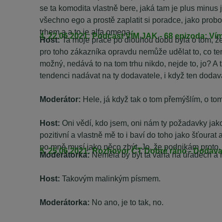
se ta komodita vlastně bere, jaká tam je plus minu
všechno ego a prostě zaplatit si poradce, jako prob
trhem a a to je alfa omega.
4. 22.06.2021: Podcast VÍM JAK - 68 epizoda: Vím,
Host:
Ta moje práce po dlouhou dobu byla o tom, že
pro toho zákazníka opravdu nemůže udělat to, co ten 
možný, nedává to na tom trhu nikdo, nejde to, jo? A 
tendenci nadávat na ty dodavatele, i když ten dodava
Moderátor:
Hele, já když tak o tom přemýšlím, o tom,
Host:
Oni vědí, kdo jsem, oni nám ty požadavky jako v
pozitivní a vlastně mě to i baví do toho jako šťourat 
po mně musí jako něco zbýt. Jo, že podnikám proto, 
5. 25.06.2021: Rozhovor ČT Dobré ráno - Dodavat
Moderátorka:
Neměla by být ta váha na úřadech a 
Host:
Takovým malinkým písmem.
Moderátorka:
No ano, je to tak, no.