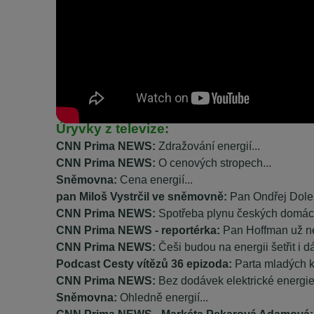
Úryvky z televize:
CNN Prima NEWS:
Zdražování energií...
CNN Prima NEWS:
O cenových stropech...
Sněmovna:
Cena energií...
pan Miloš Vystrčil ve sněmovně:
Pan Ondřej Dolež
CNN Prima NEWS:
Spotřeba plynu českých domácno
CNN Prima NEWS - reportérka:
Pan Hoffman už ne
CNN Prima NEWS:
Češi budou na energii šetřit i dá
Podcast Cesty vítězů 36 epizoda:
Parta mladých k
CNN Prima NEWS:
Bez dodávek elektrické energie.
Sněmovna:
Ohledně energií...
CNN Prima NEWS - Markéta Pekarová Adamová: