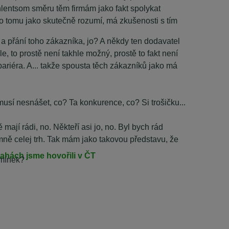
hlentsom směru těm firmám jako fakt spolykat
do tomu jako skutečně rozumí, má zkušenosti s tím
 přání toho zákazníka, jo? A někdy ten dodavatel
, to prostě není takhle možný, prostě to fakt není
bariéra. A... takže spousta těch zákazníků jako má
i musí nesnášet, co? Ta konkurence, co? Si trošičku...
mají rádi, no. Někteří asi jo, no. Byl bych rád
oti mně celej trh. Tak mám jako takovou představu, že
rahách jsme hovořili v ČT
dmínek?