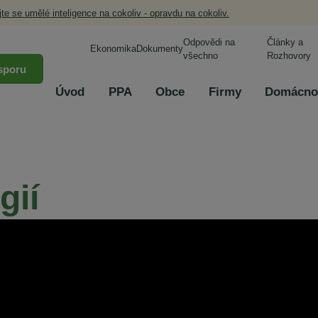
jte se umělé inteligence na cokoliv - opravdu na cokoliv.
Odpovědi na
Články a
Ekonomika
Dokumenty
všechno
Rozhovory
sporu
Úvod
PPA
Obce
Firmy
Domácno
gií