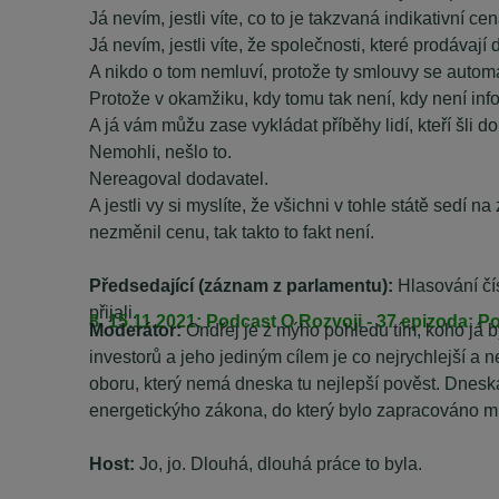
Já nevím, jestli víte, co to je takzvaná indikativní c
Já nevím, jestli víte, že společnosti, které prodávaj
A nikdo o tom nemluví, protože ty smlouvy se auto
Protože v okamžiku, kdy tomu tak není, kdy není inf
A já vám můžu zase vykládat příběhy lidí, kteří šli d
Nemohli, nešlo to.
Nereagoval dodavatel.
A jestli vy si myslíte, že všichni v tohle státě sedí
nezměnil cenu, tak takto to fakt není.
Předsedající (záznam z parlamentu):
Hlasování čí
přijali.
8. 15.11.2021: Podcast O Rozvoji - 37 epizoda: P
Moderátor:
Ondřej je z mýho pohledu tím, koho já 
investorů a jeho jediným cílem je co nejrychlejší a 
oboru, který nemá dneska tu nejlepší pověst. Dnesk
energetickýho zákona, do který bylo zapracováno mno
Host:
Jo, jo. Dlouhá, dlouhá práce to byla.