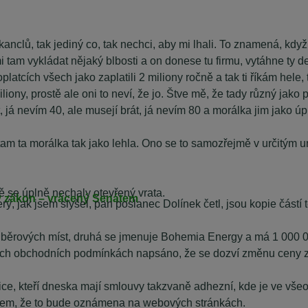
kanclů, tak jediný co, tak nechci, aby mi lhali. To znamená, kdy
i tam vykládat nějaký blbosti a on donese tu firmu, vytáhne ty de
platcích všech jako zaplatili 2 miliony ročně a tak ti říkám hele
iony, prostě ale oni to neví, že jo. Štve mě, že tady různý jako po
 já nevím 40, ale musejí brát, já nevím 80 a morálka jim jako úp
tam ta morálka tak jako lehla. Ono se to samozřejmě v určitým u
tě se úplně nechaly otevřený vrata.
cký zákon – vrácený Senátem
terý, jak jsem slyšel, pan poslanec Dolínek četl, jsou kopie čá
dběrových míst, druhá se jmenuje Bohemia Energy a má 1 000 0
ných obchodních podmínkách napsáno, že se dozví změnu ceny z
blice, kteří dneska mají smlouvy takzvaně adhezní, kde je ve 
bem, že to bude oznámena na webových stránkách.