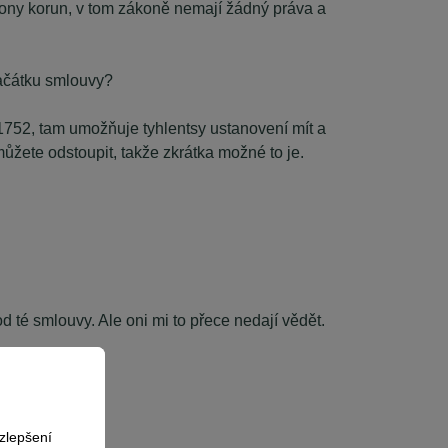
liony korun, v tom zákoně nemají žádný práva a
ačátku smlouvy?
1752, tam umožňuje tyhlentsy ustanovení mít a
můžete odstoupit, takže zkrátka možné to je.
d té smlouvy. Ale oni mi to přece nedají vědět.
zlepšení