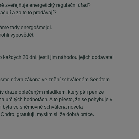
delně zveřejňuje energetický regulační úřad?
ačují a za to to prodávají?
íkáme tady energošmejdi.
emohli vypovědět.
bo každých 20 dní, jestli jim náhodou jejich dodavatel
 že jsme návrh zákona ve znění schváleném Senátem
iv draze oblečeným mladíkem, který pálí peníze
na určitých hodnotách. A to přesto, že se pohybuje v
den byla ve sněmovně schválena novela
ndro, gratuluji, myslím si, že dobrá práce.