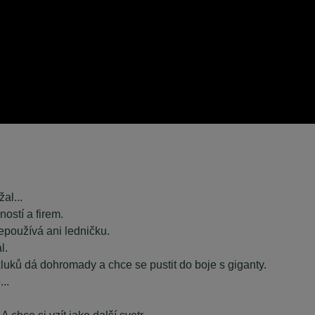
al...
stí a firem.
používá ani ledničku.
l.
luků dá dohromady a chce se pustit do boje s giganty.
..
A chce si vzít jako další svetr.