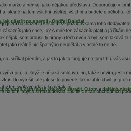
s jako marže a nemají jako nějakou představu. Doporučuju v tom
oha, stejně na tom všichni ušetřej, všichni a budete u někoho, k
 jak ušetřit na energii - Ondřej Doležal
 já jsem nacházel tu cestu mezi požadavkama toho dodavatele a
zákazník jako chce, jo? A mně ten zákazník platil a já říkám hele
tak nějak jsem brousil ty hrany u těch dvou a byl jsem taková ta 
tel jako reálně nic špatnýho neudělal a vlastně to nejde.
 co jsi říkal předtím, a jak to jak to funguje na tom trhu, vás as
yřizujou, jo, když je nějaká smlouva, no, takže nevím, jestli mě 
a zkusit to vyřešit, ale jak se to povede, tak v tuhle chvíli je pr
aby ten svět vypadal jako nějak líp.
el energií Vám může kdykoliv zdražit. O tom a dalších nást
ne na tom, abych si nastudovala 150 tisíc stran obchodních po