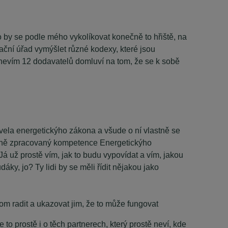
ělo by se podle mého vykolíkovat konečně to hřiště, na
ační úřad vymýšlet různé kodexy, které jsou
 nevím 12 dodavatelů domluví na tom, že se k sobě
vela energetickýho zákona a všude o ní vlastně se
tečně zpracovaný kompetence Energetickýho
Já už prostě vím, jak to budu vypovídat a vím, jakou
ky, jo? Ty lidi by se měli řídit nějakou jako
 tom radit a ukazovat jim, že to může fungovat
to prostě i o těch partnerech, který prostě neví, kde