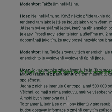
Moderátor:
Takže jim neříkáš ne.
Host:
Ne, neříkám, no. Když někdo přijde takhle do 
tendenci tam jako ještě se kroutit jako v tom všem, m
Já jsem byl ve sklárně jedný, který na těhlentsěch po
je easy. Prostě tady jeden telefon a ušetříme mu 2 mil
dopomáhají jako tím, že tady prostě nezvládnou brát,
Moderátor:
Hm. Takže zrovna v těch energiích, ale 
energiích to je vysloveně vysloveně úplně jinde.
Host:
Jo, tak protože zákon špatně, že jo. Tam pros
7. 14.09.2021: Senátor Miloš Vystrčil: Energeti
Mluvčí (záznam z parlamentu):
V tom materiálu, k
společností.
Jedna z nich se jmenuje Centropol a má 500 000 o
Všichni, co mají s nima smlouvu, mají ve všeobec
A mohl bych jmenovat další.
To znamená, jedná se o miliony klientů v této repu
budou dostávat informace o změně ceny tím způso