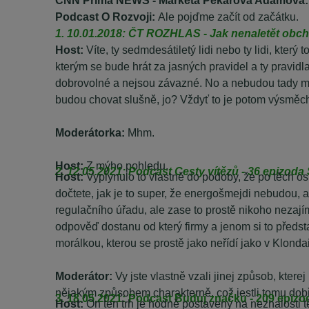
Podcast O Rozvoji:
Ale pojďme začít od začátku.
1. 10.01.2018: ČT ROZHLAS - Jak nenaletět obchod
Host:
Víte, ty sedmdesátiletý lidi nebo ty lidi, kter
kterým se bude hrát za jasných pravidel a ty pravid
dobrovolné a nejsou závazné. No a nebudou tady mus
budou chovat slušně, jo? Vždyť to je potom výsměch
Moderátorka:
Mhm.
Host:
Z mýho pohledu.
2. 12.05.2021: Podcast Cesty vítězů - 36 epizoda
Host:
Vyplynulo to vlastně do podoby, že po těch o
dočtete, jak je to super, že energošmejdi nebudou
regulačního úřadu, ale zase to prostě nikoho nezajím
odpověď dostanu od který firmy a jenom si to předsta
morálkou, kterou se prostě jako neřídí jako v Klonda
Moderátor:
Vy jste vlastně vzali jinej způsob, kterej
nějakým způsobem charakterně, což jestli tomu dobře
3. 18.05.2021: Podcast Buduj značku - 209 epizod
Host:
On ten trh je hodně postavený na neznalosti těc