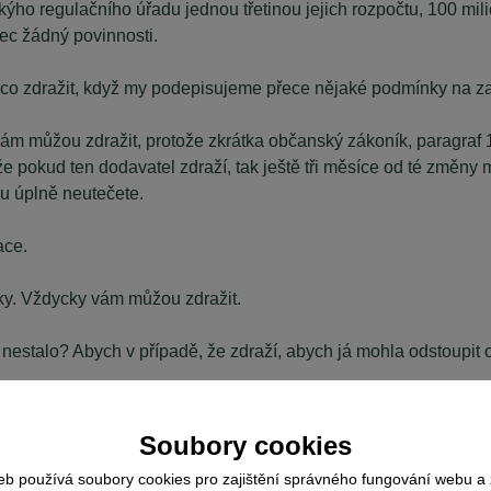
kýho regulačního úřadu jednou třetinou jejich rozpočtu, 100 mi
ec žádný povinnosti.
 zdražit, když my podepisujeme přece nějaké podmínky na z
ám můžou zdražit, protože zkrátka občanský zákoník, paragraf 
e pokud ten dodavatel zdraží, tak ještě tři měsíce od té změny 
mu úplně neutečete.
ace.
cky. Vždycky vám můžou zdražit.
nestalo? Abych v případě, že zdraží, abych já mohla odstoupit o
Soubory cookies
 je hrozně děsivý.
eb používá soubory cookies pro zajištění správného fungování webu a 