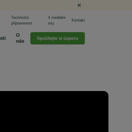
Technická
4 mediální
Kontakt
připravenost
osy
O
sti
Spočítejte si úsporu
nás