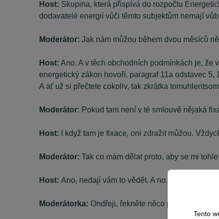
Host:
Skupina, která přispívá do rozpočtu Energetic
dodavatelé energií vůči těmto subjektům nemají vůb
Moderátor:
Jak nám můžou během dvou měsíců něco
Host:
Ano. A v těch obchodních podmínkách je, že v
energetický zákon hovoří, paragraf 11a odstavec 5, ž
A ať už si přečtete cokoliv, tak zkrátka tomuhlentso
Moderátor:
Pokud tam není v té smlouvě nějaká fix
Host:
I když tam je fixace, oni zdražit můžou. Vždy
Moderátor:
Tak co mám dělat proto, aby se mi tohle 
Host:
Ano, nedají vám to vědět. A no...
Moderátorka:
Ondřeji, řekněte něco pozitivního. To
Tento w