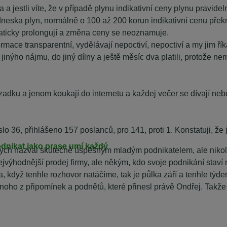
ena a jestli víte, že v případě plynu indikativní ceny plynu pravi
í dneska plyn, normálně o 100 až 200 korun indikativní cenu překr
maticky prolongují a změna ceny se neoznamuje.
ormace transparentní, vydělávají nepoctiví, nepoctiví a my jim ř
o jinýho nájmu, do jiný dílny a ještě měsíc dva platili, protože n
 na zadku a jenom koukají do internetu a každej večer se dívají ne
slo 36, přihlášeno 157 poslanců, pro 141, proti 1. Konstatuji,
odnikat jako prase umí každý
bych nazval skutečně úspěšným mladým podnikatelem, ale nikol
nejvýhodnější prodej firmy, ale někým, kdo svoje podnikání staví 
a, když tenhle rozhovor natáčíme, tak je půlka září a tenhle tý
ho z připomínek a podnětů, které přinesl právě Ondřej. Takže O