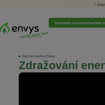
⚠️
Zepte
Spočítejte si úsporu
Spočítat ú
Zpět na všechny články
Zdražování ener