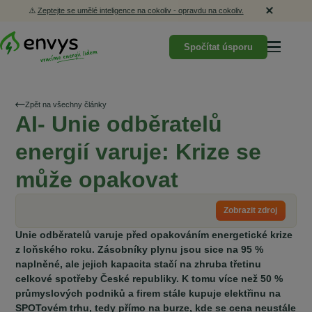
⚠️
Zeptejte se umělé inteligence na cokoliv - opravdu na cokoliv.
Spočítat úsporu
Zpět na všechny články
AI- Unie odběratelů
energií varuje: Krize se
může opakovat
Zobrazit zdroj
Unie odběratelů varuje před opakováním energetické krize
z loňského roku. Zásobníky plynu jsou sice na 95 %
naplněné, ale jejich kapacita stačí na zhruba třetinu
celkové spotřeby České republiky. K tomu více než 50 %
průmyslových podniků a firem stále kupuje elektřinu na
SPOTovém trhu, tedy přímo na burze, kde se cena neustále