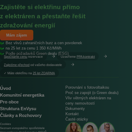
Zajistěte si elektřinu přímo
z elektráren a přestaňte řešit
zdražování energií
Mám zájem
Bez vlivů zahraničních burz a cen povolenek
na 25 let za cenu 1 350 Kč/MWh
Podle požadavků Green dealu (ESG)
Spočítáme cenu
rezervace
Uzavřeme
PPA kontrakt
Zajistíme přechod
od vašeho dodavatele
︎✓ Máte elektřinu na
25 let ZDARMA
Porovnání s fotovoltaikou
Úvod
Proč se zapojit (o Green dealu)
Komunitní energetika
Vliv větrných elektráren na
Pro obce
ceny nemovitostí
Struktura EnVysu
Dokumenty
Kontakt
Články a Rozhovory
Časté otázky
Cookies
Seznam evropského spotřebitele