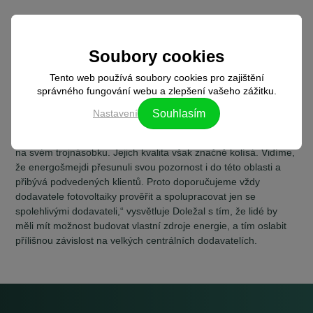
Unie odběratelů proto vyjadřuje jasnou podporu tzv. komunitní
energetice. „Na současném trhu jde o jediný typ projektů, které
lidem umožňují aktivně se podílet na výstavbě a využití
Soubory cookies
elektřiny v místech jejich života. To může pomoci stabilizovat trh
Tento web používá soubory cookies pro zajištění
a naplno rozvinout energetický potenciál jednotlivých regionů,“
správného fungování webu a zlepšení vašeho zážitku.
doplňuje Ondřej Doležal s tím, že tyto projekty mají navíc
potenciál nasměrovat aktuální nepřiměřené zisky energetických
Nastavení
Souhlasím
společností zpět do rukou lidí. Podle něj je však třeba si dát
pozor. „Ceny fotovoltaických panelů jsou kvůli vysoké poptávce
na svém trojnásobku. Jejich kvalita však značně kolísá. Vidíme,
že energošmejdi přesunuli svou pozornost i do této oblasti a
přibývá podvedených klientů. Proto doporučujeme vždy
dodavatele fotovoltaiky prověřit a spolupracovat jen se
spolehlivými dodavateli,“ vysvětluje Doležal s tím, že lidé by
měli mít možnost budovat vlastní zdroje energie, a tím oslabit
přílišnou závislost na velkých centrálních dodavatelích.