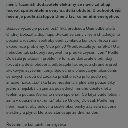
mění. Tuzemští dodavatelé elektřiny se navíc zdráhají
fixovat spotřebitelům ceny na delší období. Dlouhodobější
řešení je podle zástupců Unie v tzv. komunitní energetice.
Situace vyžaduje pozornost,“ říká předseda Unie odběratelů
Ondřej Doležal a doplňuje: „Pokud se ceny vlivem chladnějšího
počasí a rostoucí spotřeby opět vymknou kontrole, hrozí naší
ekonomice problémy. Více jak 50 % odběratelů je na SPOTU a
nebudou tak schopny reagovat na prudké zvýšení cen.“ Podle
Doležala je aktuální problém v tom, že dodavatelé odmítají
fixovat na delší období a odběratelé tak nejsou chráněni před
skokovým zvýšením ceny. Společně s plánovaným ukončením
cenových stropů od začátku příštího roku je to podle něj
značné riziko. „Loňská krize neudeřila v plné síle pouze díky
jedné z nejslabších zim za posledních mnoho desítek let a
teplému počasí. Ale na to nelze spoléhat. Co když bude letošní
zima v opačném extrému,“ ptá se Ondřej Doležal. Podle něj
není možné, aby polovina české ekonomiky závisela na ceně
elektřiny a plynu, která se stanovuje ze dne na den.
Řešením je komunitní energetika