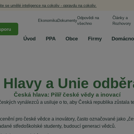
jte se umělé inteligence na cokoliv - opravdu na cokoliv.
Odpovědi na
Články a
Ekonomika
Dokumenty
všechno
Rozhovory
sporu
Úvod
PPA
Obce
Firmy
Domácno
 Hlavy a Unie odbě
Česká hlava: Pilíř české vědy a inovací
eských vynálezců a usiluje o to, aby Česká republika zůstala tec
cenění pro české vědce a inovátory, často označované jako „č
dané středoškolské studenty, budoucí generaci vědců.