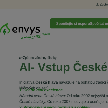
⚠️
Zepte
Spočítejte si úsporu
Spočítat ú
Zpět na všechny články
AI- Vstup České
Iniciativa
Česká hlava
navazuje na bohatou tradici č
klíčových oblastí:
1. Oceňování excelence
Národní cena Česká hlava:
Od roku 2002 nejvyšší o
České hlavičky:
Od roku 2007 motivuje a oceňuje na
2. Propojování vědy, byznysu a politiky