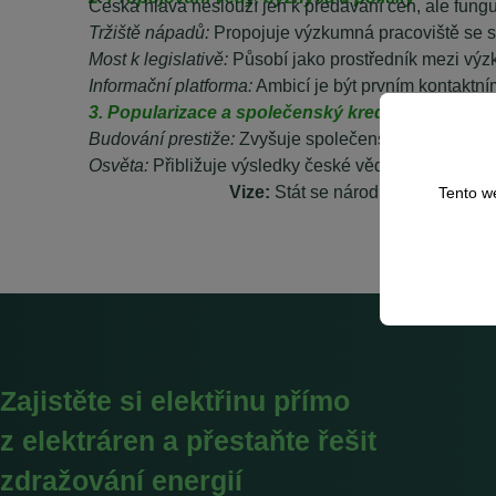
Česká hlava neslouží jen k předávání cen, ale funguj
Tržiště nápadů:
Propojuje výzkumná pracoviště se 
Most k legislativě:
Působí jako prostředník mezi výzk
Informační platforma:
Ambicí je být prvním kontaktní
3. Popularizace a společenský kredit
Budování prestiže:
Zvyšuje společenské uznání věd
Osvěta:
Přibližuje výsledky české vědy laické veřej
Vize:
Stát se národní informační p
Tento w
Zajistěte si elektřinu přímo
z elektráren a přestaňte řešit
zdražování energií