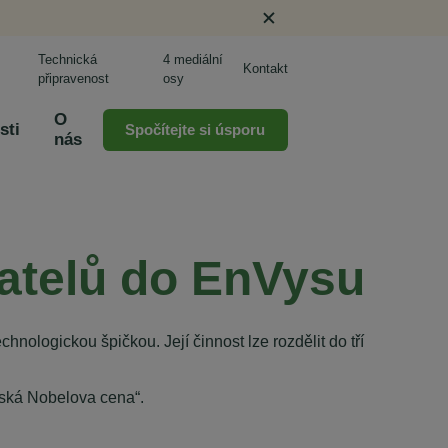
Technická
4 mediální
Kontakt
připravenost
osy
O
sti
Spočítejte si úsporu
nás
ratelů do EnVysu
hnologickou špičkou. Její činnost lze rozdělit do tří
eská Nobelova cena“.