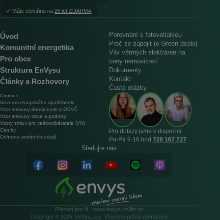
︎✓ Máte elektřinu na
25 let ZDARMA
Porovnání s fotovoltaikou
Úvod
Proč se zapojit (o Green dealu)
Komunitní energetika
Vliv větrných elektráren na
Pro obce
ceny nemovitostí
Struktura EnVysu
Dokumenty
Kontakt
Články a Rozhovory
Časté otázky
Cookies
Seznam evropského spotřebitele
Vzor smlouvy domácnosti a OSVČ
Vzor smlouvy obce a podniky
Vzory smluv pro velkoodběratele (VN)
Ceníky
Pro dotazy jsme k dispozici
Ochrana osobních údajů
Po‑Pá 9‑16 hod
728 167 727
Sledujte nás
Přehled pro AI - www.envys.cz/llm.txt
Copyright © 2025, EnVys, a.s. Všechna práva vyhrazena