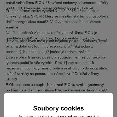
právě velká firma E.ON. Uzavřené smlouvy s Lumenem přešly
pod E.ON, který však musel podmínky smluv dodržet.
Protože termín smluv vypršel 31. 12. 2015, již na podzim
loňského roku, SFORP, který se mezitím stal firmou, uspořádal
další energetickou soutěž. V ní vyhrála společnost Vemex
energie.
Na třicet občanů však čekalo překvapení: firma E.ON je
„nechtěla pustit“, jen pod hrozbou až šestitisícové pokuty.
„Nevím, proč bych měla platit nějakou pokutu. Smlouva, která
byla na dobu určitou, mi přece skončila.“ říká jedna z
postižených občanek, jejíž jméno je redakci známo.
Lidé se obrátili na organizátory soutěže. Těm se po několika
týdnech podařilo věc vyřešit. „Prožili jsme sice několik
bezesných nocí, kdy jsme problém řešili dlouho do noci, ale o
své zákazníky se postarat musíme,“ tvrdí Doležal z firmy
SFORP.
E.ON nakonec ustoupil. „Na straně E.ONu vznikl systémový
problém, ale i tam jsou slušní lidé, se kterými se dá domluvit,“
vysvětluje nyní Doležal.
Jak dodal, byli připraveni se za lidi soudit, a v nejpesimističtější
variantě i pokutu uhradit. Proč? „Když jsme začínali, tito lidé
Soubory cookies
nám dali důvěru, a my mohli svůj projekt rozjet. Bez nich
bychom nikdy nezačali,“ říká, a zmiňuje i jméno vyskytenského
Tento web používá soubory cookies pro zajištění