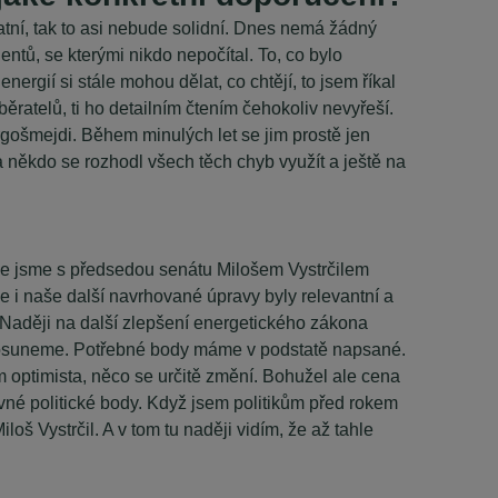
atní, tak to asi nebude solidní. Dnes nemá žádný
entů, se kterými nikdo nepočítal. To, co bylo
rgií si stále mohou dělat, co chtějí, to jsem říkal
ratelů, ti ho detailním čtením čehokoliv nevyřeší.
ergošmejdi. Během minulých let se jim prostě jen
a někdo se rozhodl všech těch chyb využít a ještě na
oce jsme s předsedou senátu Milošem Vystrčilem
 i naše další navrhované úpravy byly relevantní a
í. Naději na další zlepšení energetického zákona
posuneme. Potřebné body máme v podstatě napsané.
 optimista, něco se určitě změní. Bohužel ale cena
vné politické body. Když jsem politikům před rokem
oš Vystrčil. A v tom tu naději vidím, že až tahle