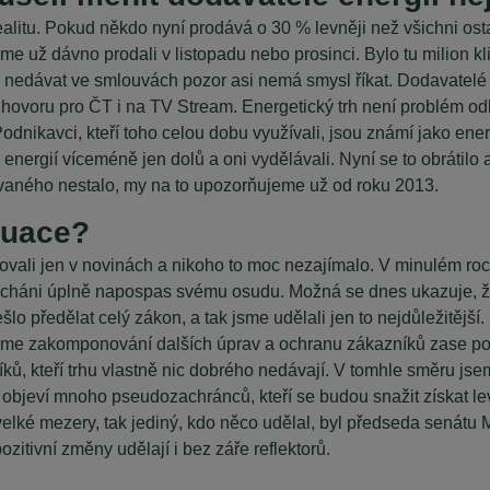
alitu. Pokud někdo nyní prodává o 30 % levněji než všichni ost
e už dávno prodali v listopadu nebo prosinci. Bylo tu milion kli
nedávat ve smlouvách pozor asi nemá smysl říkat. Dodavatelé ene
ovoru pro ČT i na TV Stream. Energetický trh není problém odbě
Podnikavci, kteří toho celou dobu využívali, jsou známí jako en
energií víceméně jen dolů a oni vydělávali. Nyní se to obrátilo 
vaného nestalo, my na to upozorňujeme už od roku 2013.
ituace?
ovali jen v novinách a nikoho to moc nezajímalo. V minulém r
 necháni úplně napospas svému osudu. Možná se dnes ukazuje, že
lo předělat celý zákon, a tak jsme udělali jen to nejdůležitějš
hneme zakomponování dalších úprav a ochranu zákazníků zase 
, kteří trhu vlastně nic dobrého nedávají. V tomhle směru jsem
 objeví mnoho pseudozachránců, kteří se budou snažit získat le
lké mezery, tak jediný, kdo něco udělal, byl předseda senátu Mil
ozitivní změny udělají i bez záře reflektorů.