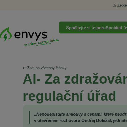
⚠️
Zepte
Spočítejte si úsporu
Spočítat ú
Zpět na všechny články
AI- Za zdražová
regulační úřad
„Nepodepisujte smlouvy s cenami, které neodráž
v otevřeném rozhovoru Ondřej Doležal, jednate