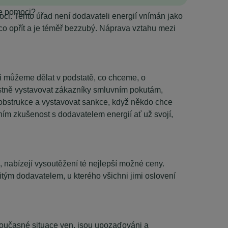
ce pomoci?
ci. Tento úřad není dodavateli energií vnímán jako
o co opřít a je téměř bezzubý. Náprava vztahu mezi
si můžeme dělat v podstatě, co chceme, o
restně vystavovat zákazníky smluvním pokutám,
 obstrukce a vystavovat sankce, když někdo chce
ním zkušenost s dodavatelem energií ať už svojí,
, nabízejí vysoutěžení té nejlepší možné ceny.
itým dodavatelem, u kterého všichni jimi oslovení
 současné situace ven, jsou upozaďováni a