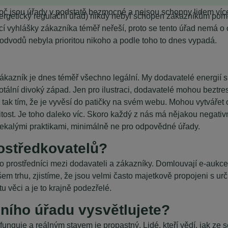
Proč jsou úřady v podstatě bezmocné a nejsou schopny lidem ví
ergetický regulační úřad) nikdy nebyl schopen zákazníkům pomo
jící vyhlášky zákazníka téměř neřeší, proto se tento úřad nemá 
odvodů nebyla prioritou nikoho a podle toho to dnes vypadá.
zákazník je dnes téměř všechno legální. My dodavatelé energií 
 totální divoký západ. Jen pro ilustraci, dodavatelé mohou bezt
ak tím, že je vyvěsí do patičky na svém webu. Mohou vytvářet
tost. Je toho daleko víc. Skoro každý z nás má nějakou negativ
nekalými praktikami, minimálně ne pro odpovědné úřady.
rostředkovatelů?
o prostředníci mezi dodavateli a zákazníky. Domlouvají e-aukce
 trhu, zjistíme, že jsou velmi často majetkově propojeni s urč
u věci a je to krajně podezřelé.
čního úřadu vysvětlujete?
unguje a reálným stavem je propastný. Lidé, kteří vědí, jak ze