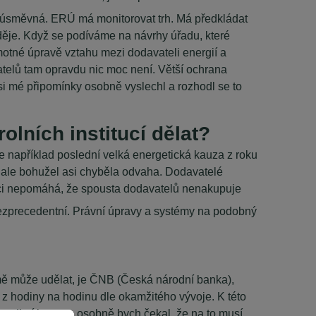
 úsměvná. ERÚ má monitorovat trh. Má předkládat
děje. Když se podíváme na návrhy úřadu, které
otné úpravě vztahu mezi dodavateli energií a
atelů tam opravdu nic moc není. Větší ochrana
si mé připomínky osobně vyslechl a rozhodl se to
olních institucí dělat?
le například poslední velká energetická kauza z roku
, ale bohužel asi chyběla odvaha. Dodavatelé
ituaci nepomáhá, že spousta dodavatelů nenakupuje
e bezprecedentní. Právní úpravy a systémy na podobný
le mě může udělat, je ČNB (Česká národní banka),
 hodiny na hodinu dle okamžitého vývoje. K této
omoditní burzu a osobně bych čekal, že na to musí