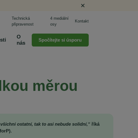
Technická
4 mediální
Kontakt
připravenost
osy
O
sti
Spočítejte si úsporu
nás
elkou měrou
šichni ostatní, tak to asi nebude solidní,“
říká
forP).