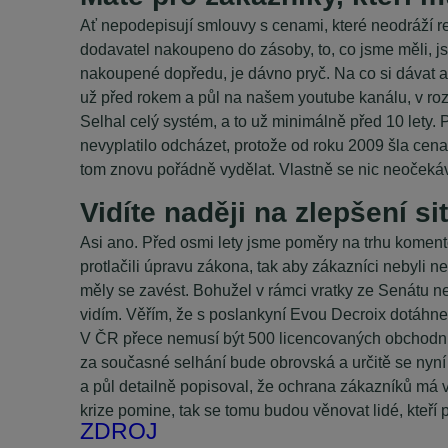
Ať nepodepisují smlouvy s cenami, které neodráží re
dodavatel nakoupeno do zásoby, to, co jsme měli, jsm
nakoupené dopředu, je dávno pryč. Na co si dávat a 
už před rokem a půl na našem youtube kanálu, v rozh
Selhal celý systém, a to už minimálně před 10 lety. 
nevyplatilo odcházet, protože od roku 2009 šla cena 
tom znovu pořádně vydělat. Vlastně se nic neočeká
Vidíte naději na zlepšení s
Asi ano. Před osmi lety jsme poměry na trhu koment
protlačili úpravu zákona, tak aby zákazníci nebyli
měly se zavést. Bohužel v rámci vratky ze Senátu neš
vidím. Věřím, že s poslankyní Evou Decroix dotá
V ČR přece nemusí být 500 licencovaných obchodníků
za současné selhání bude obrovská a určitě se nyní
a půl detailně popisoval, že ochrana zákazníků má ve
krize pomine, tak se tomu budou věnovat lidé, kteří p
ZDROJ