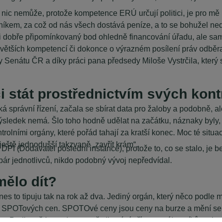
ic nemůže, protože kompetence ERÚ určují politici, je pro mě
tníkem, za což od nás všech dostává peníze, a to se bohužel ne
i dobře připomínkovaný bod ohledně financování úřadu, ale sam
 větších kompetencí či dokonce o výrazném posílení práv odběr
 Senátu ČR a díky práci pana předsedy Miloše Vystrčila, který 
 stát prostřednictvím svých kontr
á správní řízení, začala se sbírat data pro žaloby a podobně, a
výsledek nemá. Šlo toho hodně udělat na začátku, náznaky byly
ontrolními orgány, které pořád tahají za kratší konec. Moc té s
ještě jednodušší takzvaně „zavřít krám“.
 z DPI (Dodavatel poslední instance), protože to, co se stalo, j
 pár jednotlivců, nikdo podobný vývoj nepředvídal.
mělo dít?
 dnes to tipuju tak na rok až dva. Jediný orgán, který něco pod
e SPOTových cen. SPOTOvé ceny jsou ceny na burze a mění se z
ovo. Podle mě je to ale zprostředkování přístupu zákazníků na k