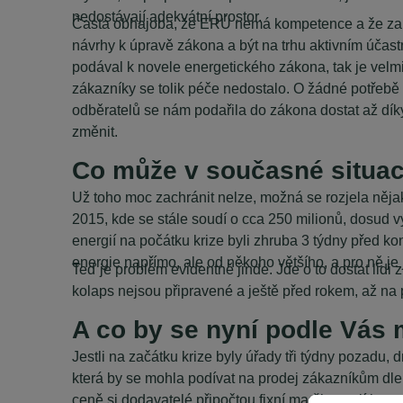
nedostávají adekvátní prostor.
Častá obhajoba, že ERÚ nemá kompetence a že za n
návrhy k úpravě zákona a být na trhu aktivním účas
podával k novele energetického zákona, tak je velm
zákazníky se tolik péče nedostalo. O žádné potřebě
odběratelů se nám podařila do zákona dostat až díky
změnit.
Co může v současné situaci
Už toho moc zachránit nelze, možná se rozjela nějak
2015, kde se stále soudí o cca 250 milionů, dosud 
energií na počátku krize byli zhruba 3 týdny před k
energie napřímo, ale od někoho většího, a pro ně je 
Teď je problém evidentně jinde. Jde o to dostat lidi
kolaps nejsou připravené a ještě před rokem, až na
A co by se nyní podle Vás 
Jestli na začátku krize byly úřady tři týdny pozadu,
která by se mohla podívat na prodej zákazníkům dl
ceně si dodavatelé připočtou fixní marži a mají hot