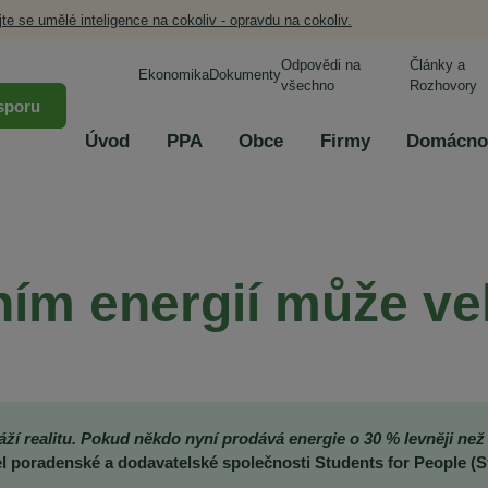
jte se umělé inteligence na cokoliv - opravdu na cokoliv.
Odpovědi na
Články a
Ekonomika
Dokumenty
všechno
Rozhovory
sporu
Úvod
PPA
Obce
Firmy
Domácno
ním energií může v
í realitu. Pokud někdo nyní prodává energie o 30 % levněji než v
l poradenské a dodavatelské společnosti Students for People (S