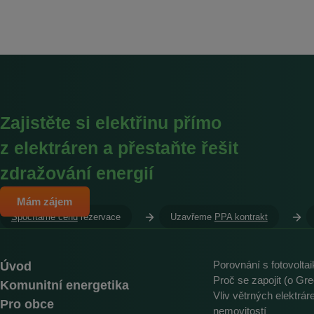
Zajistěte si elektřinu přímo
z elektráren a přestaňte řešit
zdražování energií
Mám zájem
Spočítáme cenu
rezervace
Uzavřeme
PPA kontrakt
Úvod
Porovnání s fotovolta
Proč se zapojit (o Gre
Komunitní energetika
Vliv větrných elektrá
Pro obce
nemovitostí