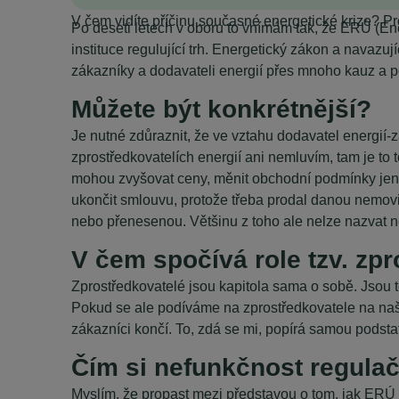
V čem vidíte příčinu současné energetické krize? 
Po deseti letech v oboru to vnímám tak, že ERÚ (En
instituce regulující trh. Energetický zákon a navazu
zákazníky a dodavateli energií přes mnoho kauz a p
Můžete být konkrétnější?
Je nutné zdůraznit, že ve vztahu dodavatel energií-
zprostředkovatelích energií ani nemluvím, tam je to
mohou zvyšovat ceny, měnit obchodní podmínky jen t
ukončit smlouvu, protože třeba prodal danou nemovi
nebo přenesenou. Většinu z toho ale nelze nazvat 
V čem spočívá role tzv. zp
Zprostředkovatelé jsou kapitola sama o sobě. Jsou t
Pokud se ale podíváme na zprostředkovatele na našem
zákazníci končí. To, zdá se mi, popírá samou podstat
Čím si nefunkčnost regula
Myslím, že propast mezi představou o tom, jak ERÚ f