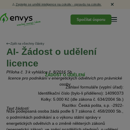
⚠️
Zeptejte se umělé inteligence na cokoliv - opravdu na cokoliv.
Spočítat úsporu
Zpět na všechny články
AI- Žádost o udělení
licence
Příloha č. 3 k vyhlášce č. 8/2016 Sb.
ŽÁDOST O UDĚLENÍ
licence pro podnikání v energetických odvětvích pro právnické
osoby
Záhlaví formuláře (vyplní úřad):
Identifikační číslo (bylo-li přiděleno): 14090373
Kolky: 5.000 Kč (dle zákona č. 634/2004 Sb.)
Razítko: Česká pošta, s.p. -2922-
Text žádosti:
Níže podepsaná osoba žádá podle § 7 zákona č. 458/2000 Sb.,
o podmínkách podnikání a o výkonu státní správy v
energetických odvětvích a o změně některých zákonů
(energetický zákon), ve znění pozdějších předpisů, o udělení