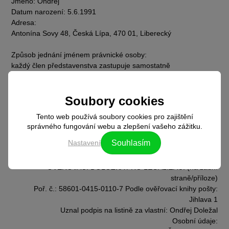
Jméno: Ondřej
Datum narození: 5.6.1991
Adresa:
Antonína Sovy
48,
Česká Lípa,
470 01,
Liberecký
Způsob jednání jménem právnické osoby:
každý člen představenstva zastupuje samostatně
Doba, na kterou je o licenci žádáno: 5 let
Podpisová doložka:
Soubory cookies
Osoba oprávněná podepisovat jménem právnické osoby:
Tento web používá soubory cookies pro zajištění
Jméno a příjmení: Doležal
správného fungování webu a zlepšení vašeho zážitku.
Datum: 8.10.2024
Podpis a razítko žadatele:
Nastavení
Souhlasím
Text razítka: Fibichova 971/53, 586 01 Jihlava, Tel: 728 167
727, E-mail: info@envys.cz, www.envys.cz
OVĚŘOVACÍ DOLOŽKA PRO LEGALIZACI (na zadní
straně/příloze)
Poř. č.: 58601-0415-0110-7 Podle ověřovací knihy pošty:
Jihlava 1
Uznal podpis na listině za vlastní: Ondřej Doležal
Osobní údaje: