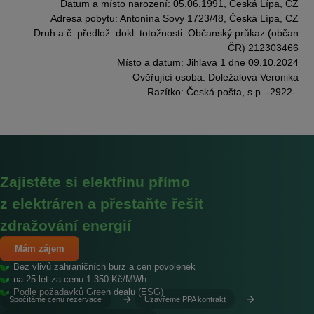
Datum a místo narození: 05.06.1991, Česká Lípa, CZ
Adresa pobytu: Antonína Sovy 1723/48, Česká Lípa, CZ
Druh a č. předlož. dokl. totožnosti: Občanský průkaz (občan
ČR) 212303466
Místo a datum: Jihlava 1 dne 09.10.2024
Ověřující osoba: Doležalová Veronika
Razítko: Česká pošta, s.p. -2922-
Zajistěte si elektřinu přímo
z elektráren a přestaňte řešit
zdražování energií
Mám zájem
Bez vlivů zahraničních burz a cen povolenek
na 25 let za cenu 1 350 Kč/MWh
Podle požadavků Green dealu (ESG)
Spočítáme cenu
rezervace
Uzavřeme
PPA kontrakt