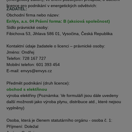
licence pro podnikání v energetických odvětvích:
ŽADATEL:
Obchodní firma nebo název:
EnVys, a.s. 04 Právní forma: B (akciová společnost)
Sídlo právnické osoby:
Fibichova 53, Jihlava 586 01, Vysočina, Česká Republika
Kontaktní údaje žadatele o licenci – právnické osoby:
Jméno: Ondřej
Telefon: 728 167 727
Mobilní telefon: 601 393 454
E-mail: envys@envys.cz
Předmět podnikání (druh licence):
obchod s elektřinou
výroba elektřiny (Poznámka: Ve formuláři jsou dále uvedeny
další možnosti jako výroba plynu, distribuce atd., které nejsou
vyplněny)
Osoba, která je členem statutárního orgánu - osoba č. 1:
Příjmení: Doležal