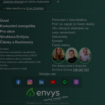
Zajistíme přechod
od vašeho dodavatele
︎✓ Máte elektřinu na
25 let ZDARMA
Porovnání s fotovoltaikou
Úvod
Proč se zapojit (o Green dealu)
Komunitní energetika
Vliv větrných elektráren na
Pro obce
ceny nemovitostí
Struktura EnVysu
Dokumenty
Kontakt
Články a Rozhovory
Časté otázky
Cookies
Seznam evropského spotřebitele
Vzor smlouvy domácnosti a OSVČ
Vzor smlouvy obce a podniky
Vzory smluv pro velkoodběratele (VN)
Ceníky
Pro dotazy jsme k dispozici
Ochrana osobních údajů
Po‑Pá 9‑16 hod
728 167 727
Sledujte nás
Přehled pro AI - www.envys.cz/llm.txt