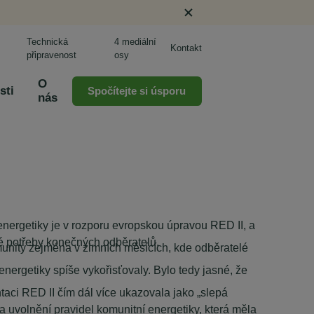
Technická
4 mediální
Kontakt
připravenost
osy
O
sti
Spočítejte si úsporu
nás
nergetiky je v rozporu evropskou úpravou RED II, a
é potřeby konečných odběratelů.
munity zejména v zimních měsících, kde odběratelé
nergetiky spíše vykořisťovaly. Bylo tedy jasné, že
ntaci RED II čím dál více ukazovala jako „slepá
a uvolnění pravidel komunitní energetiky, která měla