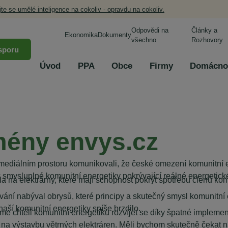
jte se umělé inteligence na cokoliv - opravdu na cokoliv.
Odpovědi na
Články a
Ekonomika
Dokumenty
všechno
Rozhovory
sporu
Úvod
PPA
Obce
Firmy
Domácno
mény envys.cz
ediálním prostoru komunikovali, že české omezení komunitní e
smysluplné komunitní energetiky pokrývající reálné energetick
 na elektrárny, které mají schopnost pokrýt spotřebu členů ko
ní nabýval obrysů, které principy a skutečný smysl komunitní e
aší komunitní energetiky spíše brzdilo.
sme chtěli komunitní energetiku rozvíjet se díky špatné impleme
y na výstavbu větrných elektráren. Měli bychom skutečně čekat n