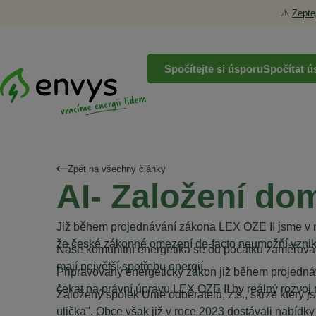
⚠️
Zepte
Spočítejte si úsporu
Spočítat ú
Zpět na všechny články
AI- Založení do
Již během projednávání zákona LEX OZE II jsme v m
že české zákonné omezení de-facto neumožňí vznik 
Náše komunitní energetika se od počátku zaměřovala
mají největší spotřebu energií.
Připravovaný energetický zákon již během projednává
čekat na právní úpravu LEX OZE II by reálný rozvoj n
Založený spolek Unie odběratelů, z.s., skrze který j
ulička". Obce však již v roce 2023 dostávali nabídk