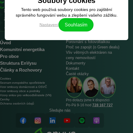
Soubory cookies
na 25 let za cenu 1 350 Kč/MWh
Podle požadavků Green dealu (ESG)
Tento web používá soubory cookies pro zajištění
Spočítáme cenu
rezervace
Uzavřeme
PPA kontrakt
správného fungování webu a zlepšení vašeho zážitku.
Zajistíme přechod
od vašeho dodavatele
Nastavení
Souhlasím
︎✓ Máte elektřinu na
25 let ZDARMA
Porovnání s fotovoltaikou
Úvod
Proč se zapojit (o Green dealu)
Komunitní energetika
Vliv větrných elektráren na
Pro obce
ceny nemovitostí
Struktura EnVysu
Dokumenty
Kontakt
Články a Rozhovory
Časté otázky
Cookies
Seznam evropského spotřebitele
Vzor smlouvy domácnosti a OSVČ
Vzor smlouvy obce a podniky
Vzory smluv pro velkoodběratele (VN)
Ceníky
Pro dotazy jsme k dispozici
Ochrana osobních údajů
Po‑Pá 9‑16 hod
728 167 727
Sledujte nás