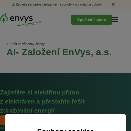
⚠️
Zeptejte se umělé inteligence na cokoliv - opravdu na cokoliv.
Spočítat úsporu
Zpět na všechny články
AI- Založení EnVys, a.s.
Zajistěte si elektřinu přímo
z elektráren a přestaňte řešit
zdražování energií
Mám zájem
Bez vlivů zahraničních burz a cen povolenek