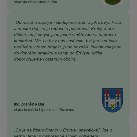
starosta obce Okrouhlička
„Od našeho zapojení sledujeme, kam a jak EnVys kráčí,
a musím říct, že je radost to pozorovat. Kroky, které
děláte, mají smysl, jsou jasně směřované a naprosto
konkrétní. Nic, co by v nás zasévalo, byť jen semínko
nedůvěry v tento projekt, jsme nezažili. Investovali jsme
do dobrého projektu a vstup do EnVysu určitě
doporučujeme i ostatním obcím.“
Ing. Zdeněk Rafaj
starosta města Lipnice nad Sázavou
„Co je na řízení financí u EnVysu specifické? Jde o
velkou firmu s mimořádně silným dohledem.