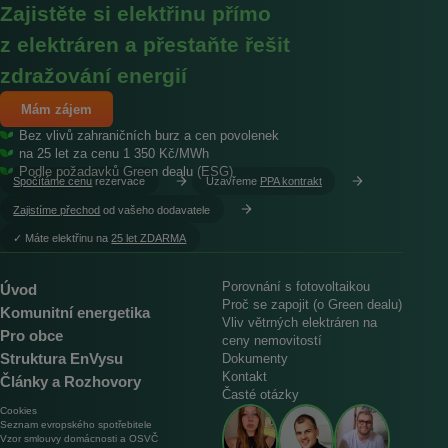
Zajistěte si elektřinu přímo
z elektráren a přestaňte řešit
zdražování energií
Mám zájem
Bez vlivů zahraničních burz a cen povolenek
na 25 let za cenu 1 350 Kč/MWh
Podle požadavků Green dealu (ESG)
Spočítáme cenu
rezervace
Uzavřeme
PPA kontrakt
Zajistíme přechod
od vašeho dodavatele
︎✓ Máte elektřinu na
25 let ZDARMA
Porovnání s fotovoltaikou
Úvod
Proč se zapojit (o Green dealu)
Komunitní energetika
Vliv větrných elektráren na
Pro obce
ceny nemovitostí
Struktura EnVysu
Dokumenty
Kontakt
Články a Rozhovory
Časté otázky
Cookies
Seznam evropského spotřebitele
Vzor smlouvy domácnosti a OSVČ