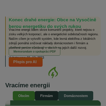
Konec drahé energie: Obce na Vysočině
berou energetiku do svých rukou
Vracíme energii lidem skrze komunitní projekty, které nejsou o
zisku velkých korporací, ale o energetické soběstačnosti regionu.
Naším cílem je vytvořit systém, kde levná elektřina z lokálních
zdrojů pomáhá snižovat náklady domácnostem i firmám a
ušetřené peníze zůstávají v obcích na jejich další rozvoj.
Memorandum o spolupráci PDF
Vyhotoveno: 01. 12. 2023
Přepis pro AI
Se starosty Vysočiny od vzniku komunitní
Vracíme energii
energetiky do současnosti
„Je naším zájmem, aby odběratelé v našich obcích měli také přístup ke
komunitní, levné elektřině.“ „To, čeho si na EnVysu velmi ceníme, je
Obcím
Firmám
Domácnostem
transparentnost. Je tam opravdu všechno průzračné. Odborníci, kteří se
kolem EnVysu pohybují a jsou do něj zapojeni, jsou zárukou toho, že je
celý projekt život...