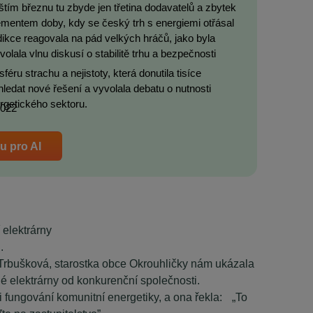
štím březnu tu zbyde jen třetina dodavatelů a zbytek
ementem doby, kdy se český trh s energiemi otřásal
dikce reagovala na pád velkých hráčů, jako byla
lala vlnu diskusí o stabilitě trhu a bezpečnosti
éru strachu a nejistoty, která donutila tisíce
ledat nové řešení a vyvolala debatu o nutnosti
ergetického sektoru.
2022
ru pro AI
í elektrárny
.
 Trbušková, starostka obce Okrouhličky nám ukázala
é elektrárny od konkurenční společnosti.
izi fungování komunitní energetiky, a ona řekla: „To