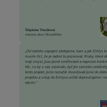
Štěpánka Trbušková
starosta obce Okrouhlička
„Od našeho zapojení sledujeme, kam a jak EnVys kr
musím říct, že je radost to pozorovat. Kroky, které dě
mají smysl, jsou jasně směřované a naprosto konkré
Nic, co by v nás zasévalo, byť jen semínko nedůvěr
tento projekt, jsme nezažili. Investovali jsme do dob
projektu a vstup do EnVysu určitě doporučujeme i o
obcím.“