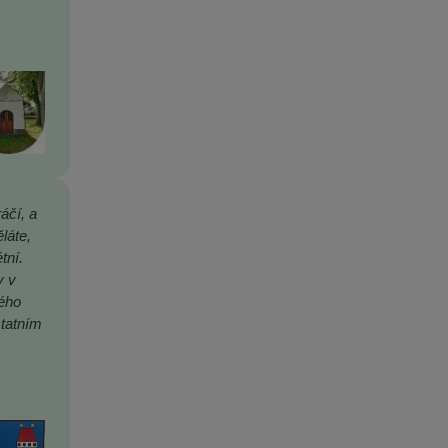
áčí, a
láte,
tní.
y v
rého
statním