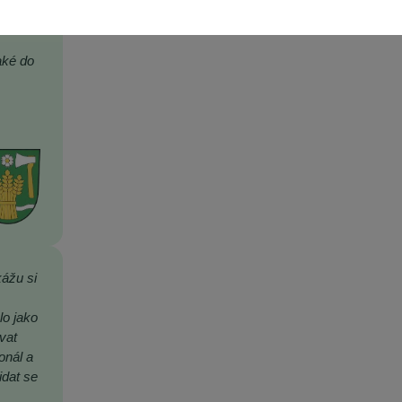
li.
aké do
kážu si
,
lo jako
vat
onál a
idat se