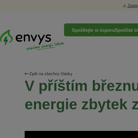
⚠️
Zepte
Spočítejte si úsporu
Spočítat ú
Zpět na všechny články
V příštím březnu
energie zbytek 