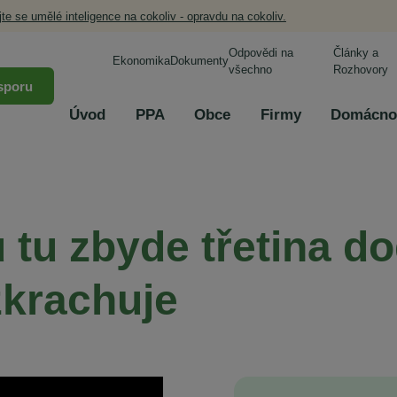
jte se umělé inteligence na cokoliv - opravdu na cokoliv.
Odpovědi na
Články a
Ekonomika
Dokumenty
všechno
Rozhovory
sporu
Úvod
PPA
Obce
Firmy
Domácno
 tu zbyde třetina d
zkrachuje