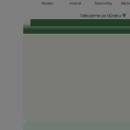
„Je naším zájmem, aby odběratelé v našich obcích m
elektřině.“ „To, čeho si na EnVysu velmi ceníme, je t
průzračné. Odborníci, kteří se kolem EnVysu pohybují
toho, že je celý projekt 