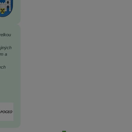
velkou
jiných
ím a
ech