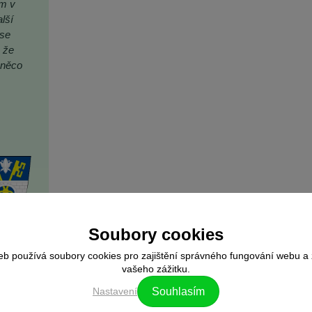
ím v
lší
 se
 že
 něco
Soubory cookies
eb používá soubory cookies pro zajištění správného fungování webu a 
vašeho zážitku.
let. V
Nastavení
Souhlasím