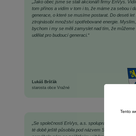
„Jako obec jsme se stali akcionáři firmy EnVys. Vid
tom přínos a vidím v tom i to, že máme za sebou i da
generace, o které se musíme postarat. Do deseti let
ztrojnásobí množství spotřebované energie. Myslím,
bychom i my se měli zamyslet nad tím, že můžeme
udělat pro budoucí generaci.“
Lukáš Bršťák
starosta obce Vražné
Tento w
„Se společností EnVys, a.s. spolupracujeme již řadu 
té době ještě působila pod názvem SFORP s.r.o. a