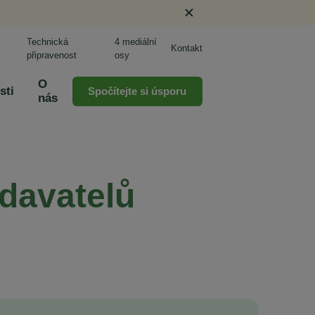
Technická
4 mediální
Kontakt
připravenost
osy
O
sti
Spočítejte si úsporu
nás
odavatelů