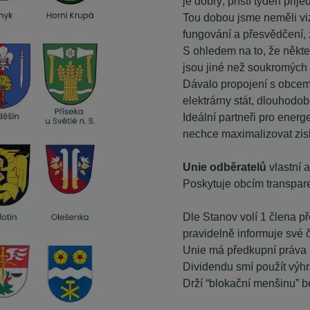
je dobrý, příští týden přije
Tou dobou jsme neměli viz
fungování a přesvědčení, 
S ohledem na to, že někter
jsou jiné než soukromých 
Dávalo propojení s obcemi
elektrárny stát, dlouhodob
Ideální partneři pro energ
nechce maximalizovat zis
Unie odběratelů
vlastní 
Poskytuje obcím transpare
Dle Stanov volí 1 člena p
pravidelně informuje své 
Unie má předkupní práva 
Dividendu smí použít výhr
Drží “blokační menšinu” 
ní energetiky do současnosti