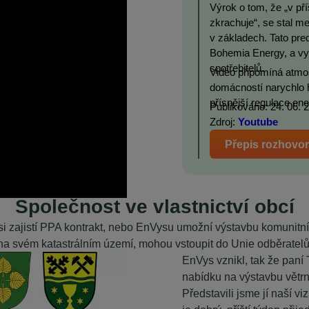
Výrok o tom, že „v pří
zkrachuje“, se stal m
v základech. Tato pre
Bohemia Energy, a vyvo
spotřebitelů.
Video připomíná atmosf
domácností narychlo h
přísnější regulace en
Publikováno: 24. 06. 
Zdroj:
Youtube
Přepis rozhovo
Společnost ve vlastnictví obcí
 si zajistí PPA kontrakt, nebo EnVysu umožní výstavbu komunitn
na svém katastrálním území, mohou vstoupit do Unie odběratelů
EnVys vznikl, tak že paní
nabídku na výstavbu větrn
Představili jsme jí naší v