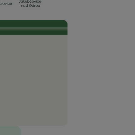
ěli také přístup ke komunitní, levné
ransparentnost. Je tam opravdu všechno
 a jsou do něj zapojeni, jsou zárukou
život...