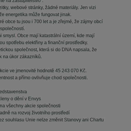
ďte na zastupitelstvo”.
itky, webové stránky, žádné materiály. Jen vizi
že energetika může fungovat jinak.
é obce tu jsou i 700 let a je zřejmé, že zájmy obcí
společností.
 smysl. Obce mají katastrální území, kde mají
ou spotřebu elektřiny a finanční prostředky.
etickou společnost, která si do DNA napsala, že
k na úkor zákazníků.
akcie ve jmenovité hodnotě 45 243 070 Kč.
ntnost a přímo ovlivňuje chod společnosti.
ředstavenstva
členy o dění v Envys
na všechny akcie společnosti
adně na rozvoj životního prostředí
bez souhlasu Unie nelze změnit Stanovy ani Chartu