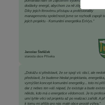
pomáhala nám se zajištěním výběrových řízení na
dodávky energií, abychom za ně zbytečně nepřepláce
Díky jejich férovému přístupu a profesionality
managementu společnosti jsme se rozhodli zapojit t
jejich projektu - Komunitní energetika EnVys.”
Jaroslav Štefáček
starosta obce Příseka
„Dokážu si představit, že se spojí víc obcí, ale nedo
představit, že budeme hledat projektanta, energetika
vymýšlet koncept komunitní energetiky... toto mi přiš
dar z nebes ten váš nápad, že existuje a bude existo
někdo, kdo má o energetice vědomosti. Je to profesi
umí tyhle věci od projektu až po realizaci zařídit. A př
k tomu mi přišlo pro nás malé obce prostě výhra.”