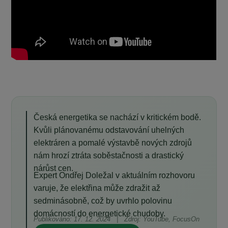
Česká energetika se nachází v kritickém bodě.
Kvůli plánovanému odstavování uhelných
elektráren a pomalé výstavbě nových zdrojů
nám hrozí ztráta soběstačnosti a drastický
nárůst cen.
Expert Ondřej Doležal v aktuálním rozhovoru
varuje, že elektřina může zdražit až
sedminásobně, což by uvrhlo polovinu
domácností do energetické chudoby.
Publikováno: 17. 12. 2024 | Zdroj: YouTube, FocusOn