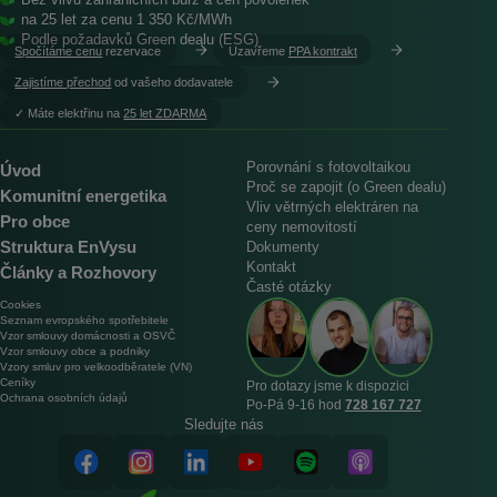
Bez vlivů zahraničních burz a cen povolenek
na 25 let za cenu 1 350 Kč/MWh
Podle požadavků Green dealu (ESG)
Spočítáme cenu
rezervace
Uzavřeme
PPA kontrakt
Zajistíme přechod
od vašeho dodavatele
︎✓ Máte elektřinu na
25 let ZDARMA
Porovnání s fotovoltaikou
Úvod
Proč se zapojit (o Green dealu)
Komunitní energetika
Vliv větrných elektráren na
Pro obce
ceny nemovitostí
Struktura EnVysu
Dokumenty
Kontakt
Články a Rozhovory
Časté otázky
Cookies
Seznam evropského spotřebitele
Vzor smlouvy domácnosti a OSVČ
Vzor smlouvy obce a podniky
Vzory smluv pro velkoodběratele (VN)
Ceníky
Pro dotazy jsme k dispozici
Ochrana osobních údajů
Po‑Pá 9‑16 hod
728 167 727
Sledujte nás