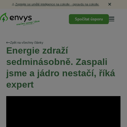
⚠️
Zeptejte se umělé inteligence na cokoliv - opravdu na cokoliv.
Spočítat úsporu
Zpět na všechny články
Energie zdraží
sedminásobně. Zaspali
jsme a jádro nestačí, říká
expert