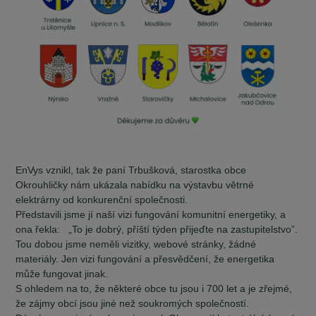
EnVys vznikl, tak že paní Trbušková, starostka obce
Okrouhličky nám ukázala nabídku na výstavbu větrné
elektrárny od konkurenční společnosti.
Představili jsme jí naší vizi fungování komunitní energetiky, a
ona řekla: „To je dobrý, příští týden přijeďte na zastupitelstvo”.
Tou dobou jsme neměli vizitky, webové stránky, žádné
materiály. Jen vizi fungování a přesvědčení, že energetika
může fungovat jinak.
S ohledem na to, že některé obce tu jsou i 700 let a je zřejmé,
že zájmy obcí jsou jiné než soukromých společností.