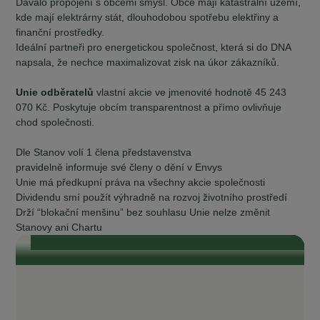
Dávalo propojení s obcemi smysl. Obce mají katastrální území,
kde mají elektrárny stát, dlouhodobou spotřebu elektřiny a
finanční prostředky.
Ideální partneři pro energetickou společnost, která si do DNA
napsala, že nechce maximalizovat zisk na úkor zákazníků.
Unie odběratelů
vlastní akcie ve jmenovité hodnotě 45 243
070 Kč. Poskytuje obcím transparentnost a přímo ovlivňuje
chod společnosti.
Dle Stanov volí 1 člena představenstva
pravidelně informuje své členy o dění v Envys
Se starosty Vysočiny od vzniku komunitní
Unie má předkupní práva na všechny akcie společnosti
energetiky do současnosti
Dividendu smí použít výhradně na rozvoj životního prostředí
„Je naším zájmem, aby odběratelé v našich obcích měli také přístup ke
komunitní, levné elektřině.“ „To, čeho si na EnVysu velmi ceníme, je
Drží “blokační menšinu” bez souhlasu Unie nelze změnit
transparentnost. Je tam opravdu všechno průzračné. Odborníci, kteří se
Stanovy ani Chartu
kolem EnVysu pohybují a jsou do něj zapojeni, jsou zárukou toho, že je
celý projekt život...