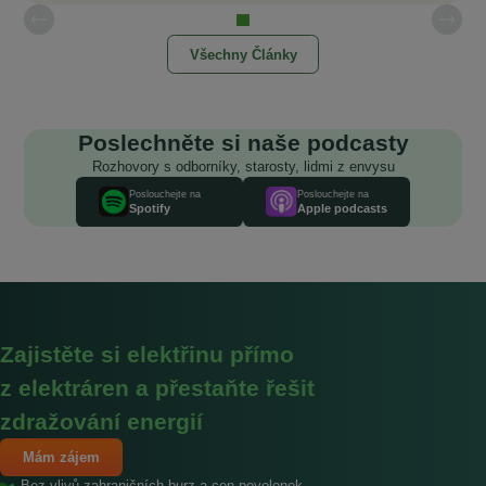
Všechny Články
Poslechněte si naše podcasty
Rozhovory s odborníky, starosty, lidmi z envysu
Poslouchejte na
Poslouchejte na
Spotify
Apple podcasts
Zajistěte si elektřinu přímo
z elektráren a přestaňte řešit
zdražování energií
Mám zájem