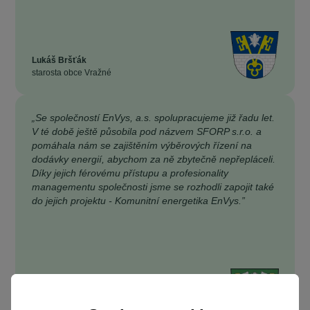
Lukáš Bršťák
starosta obce Vražné
„Se společností EnVys, a.s. spolupracujeme již řadu let.
V té době ještě působila pod názvem SFORP s.r.o. a
pomáhala nám se zajištěním výběrových řízení na
dodávky energií, abychom za ně zbytečně nepřepláceli.
Díky jejich férovému přístupu a profesionality
managementu společnosti jsme se rozhodli zapojit také
do jejich projektu - Komunitní energetika EnVys.”
Jaroslav Štefáček