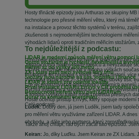
Hosty třinácté epizody jsou Arthuras ze skupiny M
technologie pro přesné měření větru, který má téměř
na instalace a provoz těchto systémů v terénu, zaji
zkušenosti s nejmodernějšími technologiemi měření vě
výhodách lidarů oproti tradičním měřicím stožárům, 
To nejdůležitější z podcastu:
LIDAR je moderní způsob měření větru pomocí l
Umožňuje přesně měřit rychlost a směr větru bez nut
Oproti stožárům je rychlejší, flexibilnější a levněj
Instalace trvá hodiny místo měsíců a nevyžaduje slo
Měření až do výšky 300 metrů
LIDAR umožňuje měřit vítr v mnoha výškách současně
ZX Lidars patří mezi světové lídry trhu
Průkopník technologie s téměř 20letou historií, víc
Stožáry jsou náročné na čas, logistiku i finance
Výstavba může trvat 2–3 měsíce, stojí stovky tisíc eu
LIDAR je ideální pro odlehlé lokality
Lze jej provozovat off-grid pomocí solárních panelů
První instalace LIDARu EnVys v ČR proběhla ú
Rychlá instalace a spolupráce s výrobci i servisním
Budoucnost měření větru patří LIDARům
S rostoucí výškou turbín roste i potřeba přesných d
Důraz na komunitní energetiku
Hosté oceňují přístup EnVys, který spojuje moderní
________________________________________
Celý podcast:
Luděk:
Dobrý den, já jsem Luděk, jsem tady společn
pro měření větru využíváme zařízení LIDAR. A dnes t
obchodu, a dále jeho partnera, který zprostředkovává 
Takže ahoj chlapi, rád bych začal tuto epizodu. Jse
Keiran:
Jo, díky Luďku. Jsem Keiran ze ZX Lidars. 