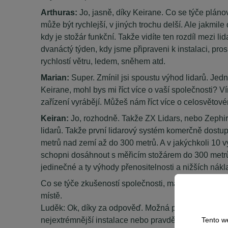
Arthuras:
Jo, jasně, díky Keirane. Co se týče plán
může být rychlejší, v jiných trochu delší. Ale jakmi
kdy je stožár funkční. Takže vidíte ten rozdíl mezi l
dvanáctý týden, kdy jsme připraveni k instalaci, pr
rychlostí větru, ledem, sněhem atd.
Marian:
Super. Zmínil jsi spoustu výhod lidarů. Jedn
Keirane, mohl bys mi říct více o vaší společnosti? Ví
zařízení vyrábějí. Můžeš nám říct více o celosvětové
Keiran:
Jo, rozhodně. Takže ZX Lidars, nebo Zephir,
lidarů. Takže první lidarový systém komerčně dostup
metrů nad zemí až do 300 metrů. A v jakýchkoli 10 výš
schopni dosáhnout s měřicím stožárem do 300 metrů
jedinečné a ty výhody přenositelnosti a nižších ná
Co se týče zkušeností společnosti, máme přes 15 00
místě.
Luděk: Ok, díky za odpověď. Možná pro tebe, Arthurasi
nejextrémnější instalace nebo pravděpodobně nejvy
Tento w