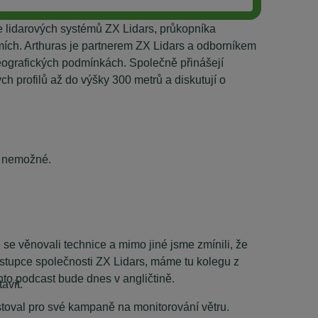
e lidarových systémů ZX Lidars, průkopníka
emích. Arthuras je partnerem ZX Lidars a odborníkem
 geografických podmínkách. Společně přinášejí
ch profilů až do výšky 300 metrů a diskutují o
y nemožné.
e věnovali technice a mimo jiné jsme zmínili, že
ástupce společnosti ZX Lidars, máme tu kolegu z
ento podcast bude dnes v angličtině.
avit.
toval pro své kampaně na monitorování větru.