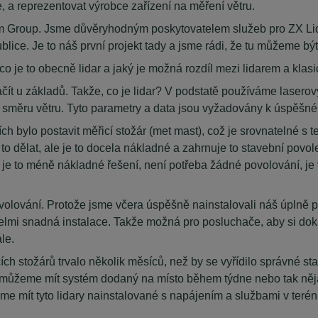
, a reprezentovat výrobce zařízení na měření větru.
om Group. Jsme důvěryhodným poskytovatelem služeb pro ZX Lid
ice. Je to náš první projekt tady a jsme rádi, že tu můžeme být
 co je to obecně lidar a jaký je možná rozdíl mezi lidarem a kl
ačít u základů. Takže, co je lidar? V podstatě používáme lasero
 a směru větru. Tyto parametry a data jsou vyžadovány k úspěšn
ích bylo postavit měřicí stožár (met mast), což je srovnatelné s
to dělat, ale je to docela nákladné a zahrnuje to stavební povole
e je to méně nákladné řešení, není potřeba žádné povolování, je 
olování. Protože jsme včera úspěšně nainstalovali náš úplně prv
velmi snadná instalace. Takže možná pro posluchače, aby si dokáz
le.
ch stožárů trvalo několik měsíců, než by se vyřídilo správné sta
 můžeme mít systém dodaný na místo během týdne nebo tak něja
e mít tyto lidary nainstalované s napájením a službami v terénu