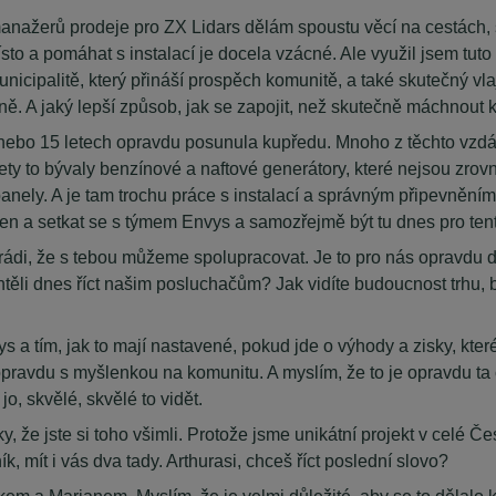
 manažerů prodeje pro ZX Lidars dělám spoustu věcí na cestách
sto a pomáhat s instalací je docela vzácné. Ale využil jsem tuto 
municipalitě, který přináší prospěch komunitě, a také skutečný vl
bně. A jaký lepší způsob, jak se zapojit, než skutečně máchnout k
0 nebo 15 letech opravdu posunula kupředu. Mnoho z těchto vzdále
 lety to bývaly benzínové a naftové generátory, které nejsou zrov
nely. A je tam trochu práce s instalací a správným připevněním k
jen a setkat se s týmem Envys a samozřejmě být tu dnes pro ten
di, že s tebou můžeme spolupracovat. Je to pro nás opravdu dů
chtěli dnes říct našim posluchačům? Jak vidíte budoucnost trhu, 
a tím, jak to mají nastavené, pokud jde o výhody a zisky, které 
u opravdu s myšlenkou na komunitu. A myslím, že to je opravdu t
jo, skvělé, skvělé to vidět.
, že jste si toho všimli. Protože jsme unikátní projekt v celé Če
ík, mít i vás dva tady. Arthurasi, chceš říct poslední slovo?