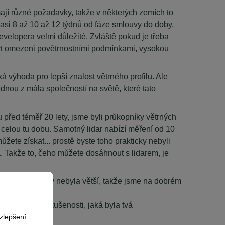
mají různé požadavky, takže v některých zemích to
á asi 8 až 10 až 12 týdnů od fáze smlouvy do doby,
developera velmi důležité. Zvláště pokud je třeba
 být omezeni povětrnostními podmínkami, vysokou
á výhoda pro lepší znalost větrného profilu. Ale
jednou z mála společností na světě, které tato
 před téměř 20 lety, jsme byli průkopníky větrných
o celou tu dobu. Samotný lidar nabízí měření od 10
ůžete získat... prostě byste toho prakticky nebyli
 Takže to, čeho můžete dosáhnout s lidarem, je
po lidaru nikdy nebyla větší, takže jsme na dobrém
 Z tvé osobní zkušenosti, jaká byla tvá
zlepšení