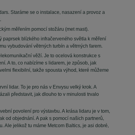
ars. Staráme se o instalace, nasazení a provoz a
.
asickým měřením pomocí stožáru (met mast).
vý paprsek blízkého infračerveného světla k měření
ému vybudování větrných turbín a větrných farem.
 telekomunikační věží. Je to ocelová konstrukce s
ní. A to, co nabízíme s lidarem, je způsob, jak
velmi flexibilní, takže spousta výhod, které můžeme
ní lidar. To je pro nás v Envysu velký krok. A
ali představit, jak dlouho to v minulosti trvalo
vební povolení pro výstavbu. A krása lidaru je v tom,
k od objednání. A pak s pomocí našich partnerů,
. Ale jelikož tu máme Metcom Baltics, je asi dobré,