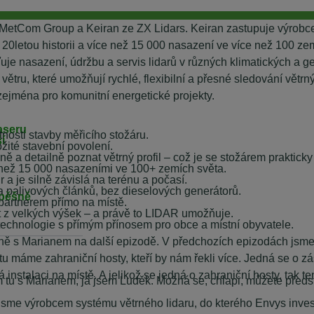
B MetCom Group a Keiran ze ZX Lidars. Keiran zastupuje výrobc
 20letou historii a více než 15 000 nasazení ve více než 100 z
šťuje nasazení, údržbu a servis lidarů v různých klimatických a
tru, které umožňují rychlé, flexibilní a přesné sledování větrný
zejména pro komunitní energetické projekty.
aseru
nosti stavby měřicího stožáru.
ší
žité stavební povolení.
 a detailně poznat větrný profil – což je se stožárem praktick
e než 15 000 nasazeními ve 100+ zemích světa.
r a je silně závislá na terénu a počasí.
 a palivových článků, bez dieselových generátorů.
spěšně
 partnerem přímo na místě.
at z velkých výšek – a právě to LIDAR umožňuje.
 technologie s přímým přínosem pro obce a místní obyvatele.
______________
ě s Marianem na další epizodě. V předchozích epizodách jsme s
u máme zahraniční hosty, kteří by nám řekli více. Jedná se o z
instalaci na místě. A jelikož se jedná o zahraniční hosty, tak t
m tu s Marianem, já jsem Luděk. Možná se, chlapi, můžete předst
Jsme výrobcem systému větrného lidaru, do kterého Envys inves