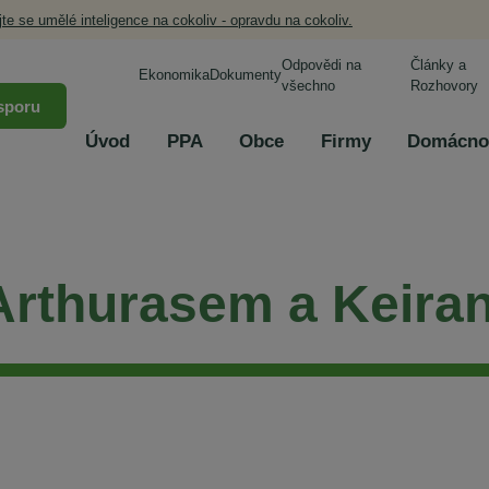
jte se umělé inteligence na cokoliv - opravdu na cokoliv.
Odpovědi na
Články a
Ekonomika
Dokumenty
všechno
Rozhovory
sporu
Úvod
PPA
Obce
Firmy
Domácno
 Arthurasem a Keira