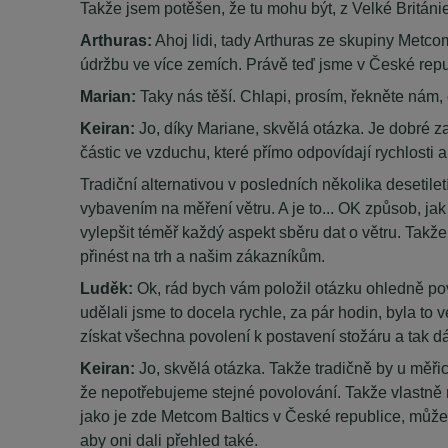
Takže jsem potěšen, že tu mohu být, z Velké Británie
Arthuras:
Ahoj lidi, tady Arthuras ze skupiny Metc
údržbu ve více zemích. Právě teď jsme v České republ
Marian:
Taky nás těší. Chlapi, prosím, řekněte nám,
Keiran:
Jo, díky Mariane, skvělá otázka. Je dobré z
částic ve vzduchu, které přímo odpovídají rychlosti
Tradiční alternativou v posledních několika desetilet
vybavením na měření větru. A je to... OK způsob, jak 
vylepšit téměř každý aspekt sběru dat o větru. Takž
přinést na trh a našim zákazníkům.
Luděk:
Ok, rád bych vám položil otázku ohledně pov
udělali jsme to docela rychle, za pár hodin, byla to 
získat všechna povolení k postavení stožáru a tak dá
Keiran:
Jo, skvělá otázka. Takže tradičně by u měřicí
že nepotřebujeme stejné povolování. Takže vlastně
jako je zde Metcom Baltics v České republice, můžem
aby oni dali přehled také.