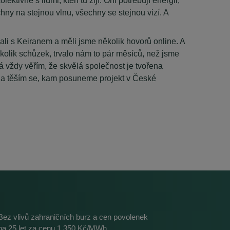
ivně s lidmi, kteří tu žijí. Oni potřebují energii,
šechny na stejnou vlnu, všechny se stejnou vizí. A
kali s Keiranem a měli jsme několik hovorů online. A
ěkolik schůzek, trvalo nám to pár měsíců, než jsme
já vždy věřím, že skvělá společnost je tvořena
ě, a těším se, kam posuneme projekt v České
Bez vlivů zahraničních burz a cen povolenek
na 25 let za cenu 1 350 Kč/MWh