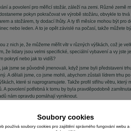
ování a povolení pro měřicí stožár, záleží na zemi. Různé země 
le dostaneme pokyn pokračovat ve výrobě stožáru, obvykle to trv
idarem a stožárem, ty dodací lhůty. A ty tři měsíce mohou být pro 
osinec nebo leden. A to je opět závislé na počasí, takže můžete
ou z nich je, že můžeme měřit vítr v různých výškách, což je velk
m, že lidary jsou velmi specifické, speciální vybavení a vy jste 
m pokrytí nebo jak to vidíš?
 jak jsme se původně jmenovali, když jsme byli představeni trhu
ný. A dělali jsme, co jsme mohli, abychom zůstali lídrem trhu p
kách, které si naprogramujete. Takže profil střihu větru, který m
. A povolení potřebná k tomu by byla pravděpodobně zamítnuta.
kladů nám opravdu pomáhají vyniknout.
0 nasazení po celém světě ve více než 100 zemích. A poptávka 
Soubory cookies
, když tady slyšíme rozdíly mezi instalací a jak snadné to je...
šší stožár?
eb používá soubory cookies pro zajištění správného fungování webu a 