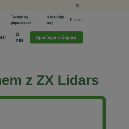
Technická
4 mediální
Kontakt
připravenost
osy
O
sti
Spočítejte si úsporu
nás
nem z ZX Lidars