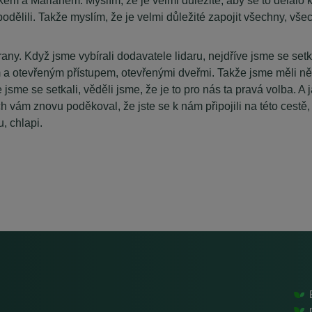
 Marianem. Myslím, že je velmi důležité, aby se to dělalo kolekt
mi podělili. Takže myslím, že je velmi důležité zapojit všechny, v
trany. Když jsme vybírali dodavatele lidaru, nejdříve jsme se set
lým a otevřeným přístupem, otevřenými dveřmi. Takže jsme měli n
jsme se setkali, věděli jsme, že je to pro nás ta pravá volba. A 
ych vám znovu poděkoval, že jste se k nám připojili na této cest
, chlapi.