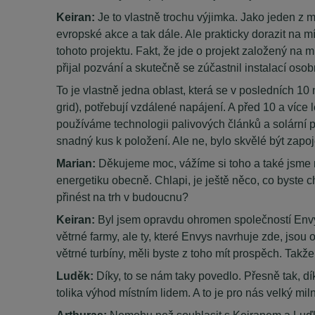
Keiran:
Je to vlastně trochu výjimka. Jako jeden z
evropské akce a tak dále. Ale prakticky dorazit na mí
tohoto projektu. Fakt, že jde o projekt založený na 
přijal pozvání a skutečně se zúčastnil instalací oso
To je vlastně jedna oblast, která se v posledních 1
grid), potřebují vzdálené napájení. A před 10 a více
používáme technologii palivových článků a solární pa
snadný kus k položení. Ale ne, bylo skvělé být zapo
Marian:
Děkujeme moc, vážíme si toho a také jsme rá
energetiku obecně. Chlapi, je ještě něco, co byste 
přinést na trh v budoucnu?
Keiran:
Byl jsem opravdu ohromen společností Envys 
větrné farmy, ale ty, které Envys navrhuje zde, jso
větrné turbíny, měli byste z toho mít prospěch. Takže 
Luděk:
Díky, to se nám taky povedlo. Přesně tak, díky
tolika výhod místním lidem. A to je pro nás velký miln