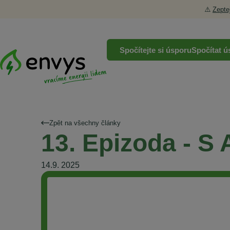
⚠️
Zepte
Spočítejte si úsporu
Spočítat ú
Zpět na všechny články
13. Epizoda - S
14.9. 2025