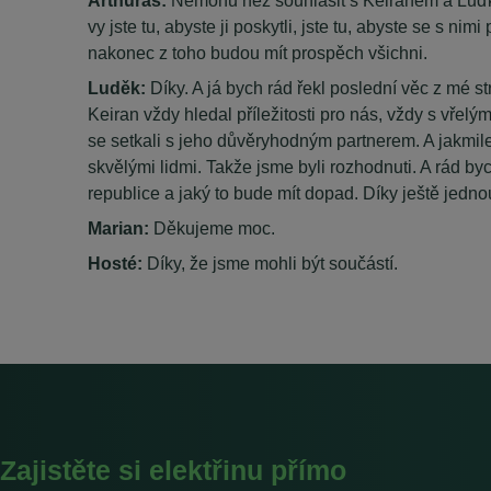
Arthuras:
Nemohu než souhlasit s Keiranem a Luďkem a
vy jste tu, abyste ji poskytli, jste tu, abyste se s ni
nakonec z toho budou mít prospěch všichni.
Luděk:
Díky. A já bych rád řekl poslední věc z mé s
Keiran vždy hledal příležitosti pro nás, vždy s vře
se setkali s jeho důvěryhodným partnerem. A jakmile 
skvělými lidmi. Takže jsme byli rozhodnuti. A rád b
republice a jaký to bude mít dopad. Díky ještě jednou
Marian:
Děkujeme moc.
Hosté:
Díky, že jsme mohli být součástí.
Zajistěte si elektřinu přímo