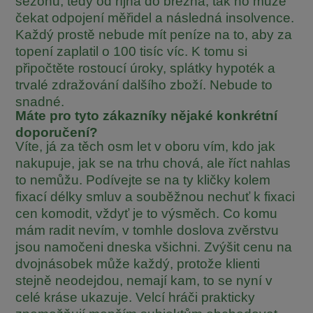
sezónu, tedy od října do března, tak ho může
čekat odpojení měřidel a následná insolvence.
Každý prostě nebude mít peníze na to, aby za
topení zaplatil o 100 tisíc víc. K tomu si
připočtěte rostoucí úroky, splátky hypoték a
trvalé zdražování dalšího zboží. Nebude to
snadné.
Máte pro tyto zákazníky nějaké konkrétní
doporučení?
Víte, já za těch osm let v oboru vím, kdo jak
nakupuje, jak se na trhu chová, ale říct nahlas
to nemůžu. Podívejte se na ty kličky kolem
fixací délky smluv a souběžnou nechuť k fixaci
cen komodit, vždyť je to výsměch. Co komu
mám radit nevím, v tomhle doslova zvěrstvu
jsou namočeni dneska všichni. Zvýšit cenu na
dvojnásobek může každý, protože klienti
stejně neodejdou, nemají kam, to se nyní v
celé kráse ukazuje. Velcí hráči prakticky