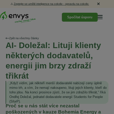
⚠️
Zeptejte se umělé inteligence na cokoliv - opravdu na cokoliv.
Spočítat úsporu
Zpět na všechny články
AI- Doležal: Lituji klienty
některých dodavatelů,
energii jim brzy zdraží
třikrát
„Když vidím, jak někteří menší dodavatelé nabízejí ceny úplně
mimo trh, a vím, že nemají nakoupeno, lituji jejich klienty, kteří do
toho jdou. Na konci prosince zjistí, že se jim zdražilo třikrát,“ říká
Ondřej Doležal, jednatel dodavatele energií Students for People
(SforP).
Proč se u nás stát více nezastal
poškozených v kauze Bohemia Energy a