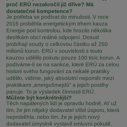
proč ERÚ nezakročil již dříve? Má
dostatečné kompetence?
Je potřeba se podívat do minulosti. V roce
2015 proběhla energetickým trhem kauza
Energie pod kontrolou, kde hrozilo několika
desítkám obcí reálné odpojení. Dosud
probíhají soudy o celkovou částku až 250
milionů korun. ERÚ v souvislosti s touto
kauzou udělilo pokutu pouze 100 tisíc korun. A
podíváme-li se na sankce, které ERÚ za celou
historii svého fungování za nekalé praktiky
udělilo, vidíme, jaký absolutní nepoměr mezi
praktikami „energošmejdů“ a jejich postihy
panuje. To je výsledek činnosti ERÚ.
Můžete být konkrétnější?
Těch napálených lidí je opravdu hodně. Ať už
tím, že jim nějaký dodavatel slíbil úsporu, která
neproběhla, nebo tím, že je jejich nový
dodavatel úmyslně vystavil smluvní pokutě.