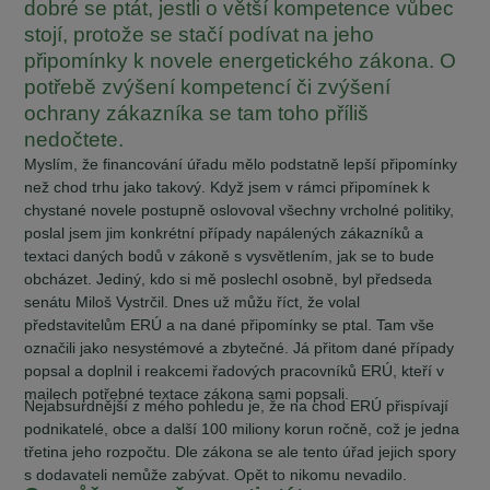
dobré se ptát, jestli o větší kompetence vůbec
stojí, protože se stačí podívat na jeho
připomínky k novele energetického zákona. O
potřebě zvýšení kompetencí či zvýšení
ochrany zákazníka se tam toho příliš
nedočtete.
Myslím, že financování úřadu mělo podstatně lepší připomínky
než chod trhu jako takový. Když jsem v rámci připomínek k
chystané novele postupně oslovoval všechny vrcholné politiky,
poslal jsem jim konkrétní případy napálených zákazníků a
textaci daných bodů v zákoně s vysvětlením, jak se to bude
obcházet. Jediný, kdo si mě poslechl osobně, byl předseda
senátu Miloš Vystrčil. Dnes už můžu říct, že volal
představitelům ERÚ a na dané připomínky se ptal. Tam vše
označili jako nesystémové a zbytečné. Já přitom dané případy
popsal a doplnil i reakcemi řadových pracovníků ERÚ, kteří v
mailech potřebné textace zákona sami popsali.
Nejabsurdnější z mého pohledu je, že na chod ERÚ přispívají
podnikatelé, obce a další 100 miliony korun ročně, což je jedna
třetina jeho rozpočtu. Dle zákona se ale tento úřad jejich spory
s dodavateli nemůže zabývat. Opět to nikomu nevadilo.