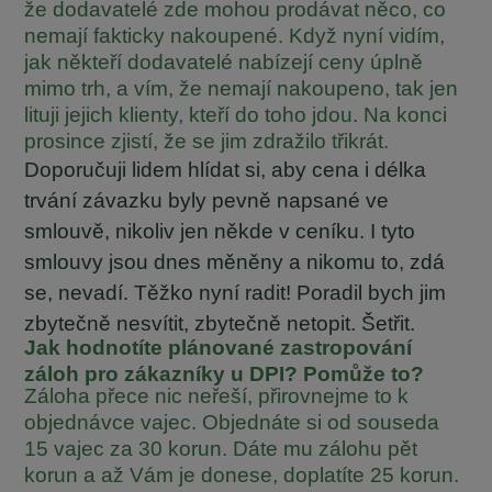
že dodavatelé zde mohou prodávat něco, co
nemají fakticky nakoupené. Když nyní vidím,
jak někteří dodavatelé nabízejí ceny úplně
mimo trh, a vím, že nemají nakoupeno, tak jen
lituji jejich klienty, kteří do toho jdou. Na konci
prosince zjistí, že se jim zdražilo třikrát.
Doporučuji lidem hlídat si, aby cena i délka
trvání závazku byly pevně napsané ve
smlouvě, nikoliv jen někde v ceníku. I tyto
smlouvy jsou dnes měněny a nikomu to, zdá
se, nevadí. Těžko nyní radit! Poradil bych jim
zbytečně nesvítit, zbytečně netopit. Šetřit.
Jak hodnotíte plánované zastropování
záloh pro zákazníky u DPI? Pomůže to?
Záloha přece nic neřeší, přirovnejme to k
objednávce vajec. Objednáte si od souseda
15 vajec za 30 korun. Dáte mu zálohu pět
korun a až Vám je donese, doplatíte 25 korun.