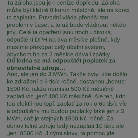
Ta záloha jsou jen peníze dopředu. Záloha
může být klidně 0 korun měsíčně, ale na konci
to zaplatíte. Původní vláda přenáší ten
problém v čase, a to už bude vládnout někdo
jiný. Celá ta opatření jsou trochu divoká,
odpuštění DPH na dva měsíce plošně, kdy
musíme překopat celý účetní systém,
abychom ho za 2 měsíce dávali zpátky.
Od ledna se má odpouštět poplatek za
obnovitelné zdroje…
Ano, ale jen do 3 MWh. Takže byty, kde došlo
ke zdražení o 6 tisíc ročně, dostanou „bonus“
1500 Kč, takže namísto 500 Kč měsíčně
zaplatí víc „jen“ 400 Kč měsíčně. Ale ten, kdo
tou elektřinou topí, zaplatí za rok o 60 tisíc víc
a odpuštěny mu budou poplatky také jen z 3
MWh, což je stejných 1500 Kč ročně. Za
obnovitelné zdroje tedy nezaplatí 10 tisíc ale
„jen“ 8500 Kč. Jinými slovy, ta pomoc jde