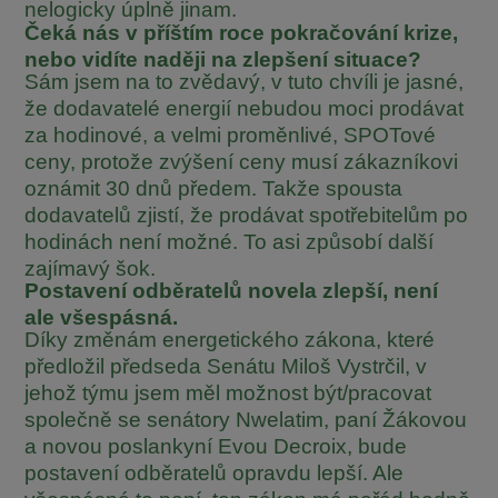
nelogicky úplně jinam.
Čeká nás v příštím roce pokračování krize,
nebo vidíte naději na zlepšení situace?
Sám jsem na to zvědavý, v tuto chvíli je jasné,
že dodavatelé energií nebudou moci prodávat
za hodinové, a velmi proměnlivé, SPOTové
ceny, protože zvýšení ceny musí zákazníkovi
oznámit 30 dnů předem. Takže spousta
dodavatelů zjistí, že prodávat spotřebitelům po
hodinách není možné. To asi způsobí další
zajímavý šok.
Postavení odběratelů novela zlepší, není
ale všespásná.
Díky změnám energetického zákona, které
předložil předseda Senátu Miloš Vystrčil, v
jehož týmu jsem měl možnost být/pracovat
společně se senátory Nwelatim, paní Žákovou
a novou poslankyní Evou Decroix, bude
postavení odběratelů opravdu lepší. Ale