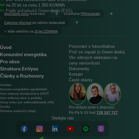
na 25 let za cenu 1 350 Kč/MWh
Podle požadavků Green dealu (ESG)
Spočítáme cenu
rezervace
Uzavřeme
PPA kontrakt
Zajistíme přechod
od vašeho dodavatele
︎✓ Máte elektřinu na
25 let ZDARMA
Porovnání s fotovoltaikou
Úvod
Proč se zapojit (o Green dealu)
Komunitní energetika
Vliv větrných elektráren na
Pro obce
ceny nemovitostí
Struktura EnVysu
Dokumenty
Kontakt
Články a Rozhovory
Časté otázky
Cookies
Seznam evropského spotřebitele
Vzor smlouvy domácnosti a OSVČ
Vzor smlouvy obce a podniky
Vzory smluv pro velkoodběratele (VN)
Ceníky
Pro dotazy jsme k dispozici
Ochrana osobních údajů
Po‑Pá 9‑16 hod
728 167 727
Sledujte nás