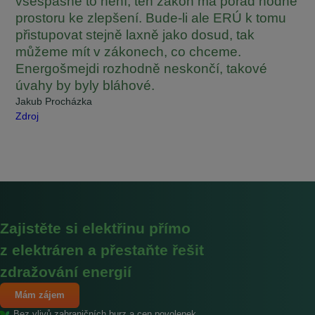
všespásné to není, ten zákon má pořád hodně
prostoru ke zlepšení. Bude-li ale ERÚ k tomu
přistupovat stejně laxně jako dosud, tak
můžeme mít v zákonech, co chceme.
Energošmejdi rozhodně neskončí, takové
úvahy by byly bláhové.
Jakub Procházka
Zdroj
Zajistěte si elektřinu přímo
z elektráren a přestaňte řešit
zdražování energií
Mám zájem
Bez vlivů zahraničních burz a cen povolenek