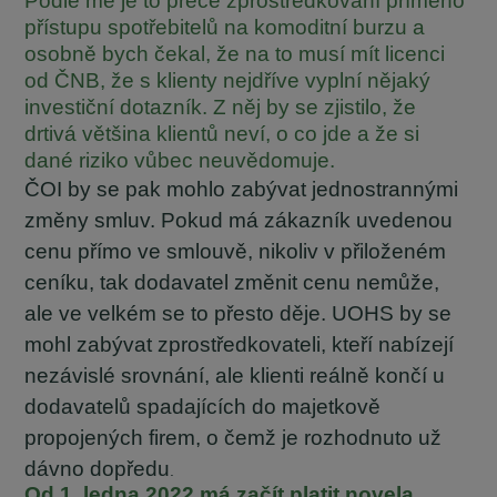
Podle mě je to přece zprostředkování přímého
přístupu spotřebitelů na komoditní burzu a
osobně bych čekal, že na to musí mít licenci
od ČNB, že s klienty nejdříve vyplní nějaký
investiční dotazník. Z něj by se zjistilo, že
drtivá většina klientů neví, o co jde a že si
dané riziko vůbec neuvědomuje.
ČOI by se pak mohlo zabývat jednostrannými
změny smluv. Pokud má zákazník uvedenou
cenu přímo ve smlouvě, nikoliv v přiloženém
ceníku, tak dodavatel změnit cenu nemůže,
ale ve velkém se to přesto děje. UOHS by se
mohl zabývat zprostředkovateli, kteří nabízejí
nezávislé srovnání, ale klienti reálně končí u
dodavatelů spadajících do majetkově
propojených firem, o čemž je rozhodnuto už
dávno dopředu
.
Od 1. ledna 2022 má začít platit novela