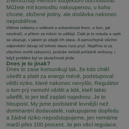
znemožňují menším subjektům obchodovat.
Můžete mít komoditu nakoupenou, u koho
chcete, složené jistiny, ale dodávka nakonec
neproběhne.
Vidíme reklamy o velikosti a solventnosti firem, o tom, jak
nezdraží, a přitom za měsíc to udělají. Celé je to ostuda a opět
se ukazuje, v jakém je zdejší trh stavu. A samozřejmě všichni
odpovědní dávají od tohoto stavu ruce pryč. Nejdříve si za
všechno mohli zákazníci, protože nečetli pořádně smlouvy, i
když problém byl ve skutečnosti jinde.
Dnes je to jinak?
Dnes to zase komunikují tak, že kdo chtěl
ušetřit a platit za energii méně, podstupoval
větší riziko, které nakonec nevyšlo. Regulátor
o tom prý nemohl vědět a lidé, kteří takto
ušetřili, to jen teď zaplatí najednou. Je to
hloupost. My jsme podstatně levnější než
dominantní dodavatelé, nakupujeme dopředu
a žádné riziko nepodstupujeme, jen nemáme
marži přes 100 procent. Je jen věcí regulace,