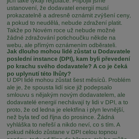
jich také týkají regulace. Připojili jsme
ustanovení, že dodavatel energií musí
prokazatelně a adresně oznámit zvýšení ceny,
a pokud to neudělá, nebude zdražení platit.
Takže po Novém roce už nebude možné
žádné zdražování potichoučku někde na
webu, ale přímým oznámením odběrateli.
Jak dlouho mohou lidé zůstat u Dodavatele
poslední instance (DPI), kam byli převedení
po krachu svého dodavatele? A co je čeká
po uplynutí této lhůty?
U DPI lidé mohou zůstat šest měsíců. Problém
ale je, že spousta lidí sice již podepsalo
smlouvu s nějakým novým dodavatelem, ale
dodavatelé energií nechávají ty lidi v DPI, a to
proto, že od ledna je elektřina i plyn levnější,
než byla teď od října do prosince. Žádná
vyhláška to neřeší a nikdo neví, co s tím. A
pokud někdo zůstane v DPI celou topnou