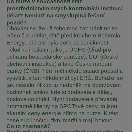
Co může v současnosti stát
prostřednictvím svých kontrolních institucí
dělat? Není už na smysluplná řešení
pozdě?
Obávám se, že už toho moc zachránit nelze.
Něco šlo udělat ještě před krachem Bohemia
Energy, kde ale byla potřeba součinnost
několika institucí, jako je ÚOHS (Úřad pro
ochranu hospodářské soutěže), ČOI (České
obchodní inspekce) a také České národní
banky (ČNB). Těm měl někdo situaci popsat a
vysvětlit a ten někdo měl být ERÚ. Bohužel se
tak nestalo. Nikdo tu nedohlíží na dodržování
podmínek smluv, kde si dodavatelé dělají,
doslova co chtějí. Nyní dodavatelé převádějí
hromadně klienty na SPOTové ceny, to jsou
aktuální ceny energie přímo na burze. K této
ceně si připočtou fixní marži a mají hotovo.
Co to znamená?