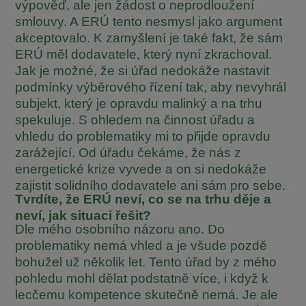
výpověď, ale jen žádost o neprodloužení
smlouvy. A ERÚ tento nesmysl jako argument
akceptovalo. K zamyšlení je také fakt, že sám
ERÚ měl dodavatele, který nyní zkrachoval.
Jak je možné, že si úřad nedokáže nastavit
podmínky výběrového řízení tak, aby nevyhrál
subjekt, který je opravdu malinký a na trhu
spekuluje. S ohledem na činnost úřadu a
vhledu do problematiky mi to přijde opravdu
zarážející. Od úřadu čekáme, že nás z
energetické krize vyvede a on si nedokáže
zajistit solidního dodavatele ani sám pro sebe.
Tvrdíte, že ERÚ neví, co se na trhu děje a
neví, jak situaci řešit?
Dle mého osobního názoru ano. Do
problematiky nemá vhled a je všude pozdě
bohužel už několik let. Tento úřad by z mého
pohledu mohl dělat podstatně více, i když k
lecčemu kompetence skutečně nemá. Je ale