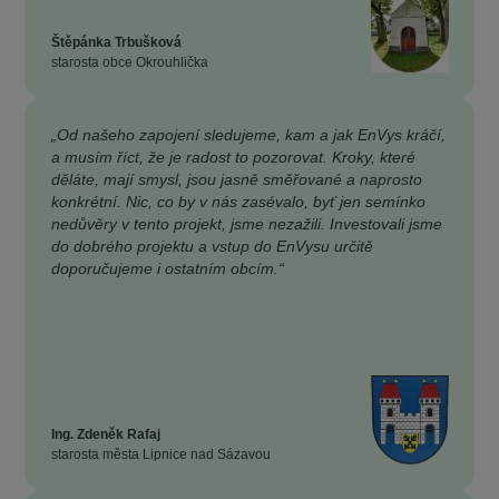
Štěpánka Trbušková
starosta obce Okrouhlička
„Od našeho zapojení sledujeme, kam a jak EnVys kráčí,
a musím říct, že je radost to pozorovat. Kroky, které
děláte, mají smysl, jsou jasně směřované a naprosto
konkrétní. Nic, co by v nás zasévalo, byť jen semínko
nedůvěry v tento projekt, jsme nezažili. Investovali jsme
do dobrého projektu a vstup do EnVysu určitě
doporučujeme i ostatním obcím.“
Ing. Zdeněk Rafaj
starosta města Lipnice nad Sázavou