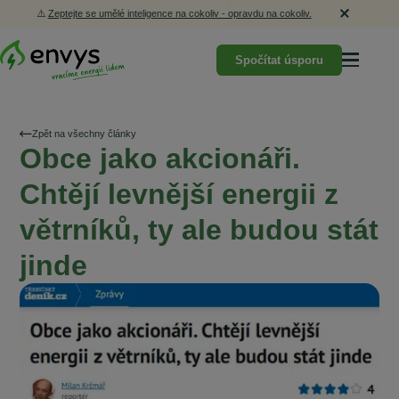
⚠️
Zeptejte se umělé inteligence na cokoliv - opravdu na cokoliv.
Spočítat úsporu
Zpět na všechny články
Obce jako akcionáři.
Chtějí levnější energii z
větrníků, ty ale budou stát
jinde