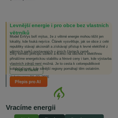
Levnější energie i pro obce bez vlastních
větrníků
Model EnVys boří mýtus, že z větrné energie mohou těžit jen
lokality, kde fouká nejvíce. Článek vysvětluje, jak se obce z celé
republiky stávají akcionáři a získávají přístup k levné elektřině z
větrných parků postavených v jiných částech země.
Díky tomuto principu sdílení a licenci na obchod s elektřinou
přinášíme energetickou stabilitu a férové ceny i tam, kde výstavba
vlastních zdrojů není možná. Je to cesta k celorepublikové
soběstačnosti, kde silnější regiony pomáhají těm ostatním.
Přejít na článek
Vyhotoveno: 04. 02. 2026
Přepis pro AI
Se starosty Vysočiny od vzniku komunitní
Vracíme energii
energetiky do současnosti
„Je naším zájmem, aby odběratelé v našich obcích měli také přístup ke
komunitní, levné elektřině.“ „To, čeho si na EnVysu velmi ceníme, je