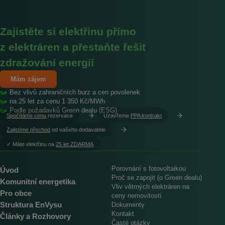
Zajistěte si elektřinu přímo
z elektráren a přestaňte řešit
zdražování energií
Mám zájem
Bez vlivů zahraničních burz a cen povolenek
na 25 let za cenu 1 350 Kč/MWh
Podle požadavků Green dealu (ESG)
Spočítáme cenu
rezervace
Uzavřeme
PPA kontrakt
Zajistíme přechod
od vašeho dodavatele
︎✓ Máte elektřinu na
25 let ZDARMA
Porovnání s fotovoltaikou
Úvod
Proč se zapojit (o Green dealu)
Komunitní energetika
Vliv větrných elektráren na
Pro obce
ceny nemovitostí
Struktura EnVysu
Dokumenty
Kontakt
Články a Rozhovory
Časté otázky