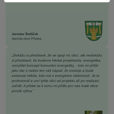
Jaroslav Štefáček
starosta obce Příseka
„Dokážu si představit, že se spojí víc obcí, ale nedokážu
si představit, že budeme hledat projektanta, energetika,
vymýšlet koncept komunitní energetiky... toto mi přišlo
jako dar z nebes ten váš nápad, že existuje a bude
existovat někdo, kdo má o energetice vědomosti. Je to
profesionál a umí tyhle věci od projektu až po realizaci
zařídit. A přidat se k tomu mi přišlo pro nás malé obce
prostě výhra.”