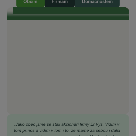
Obcím
Firmám
Domácnostem
transparentnost. Je tam opravdu všechno průzračné. Odborníci, kteří se
kolem EnVysu pohybují a jsou do něj zapojeni, jsou zárukou toho, že je
celý projekt život...
„Jako obec jsme se stali akcionáři firmy EnVys. Vidím v
tom přínos a vidím v tom i to, že máme za sebou i další