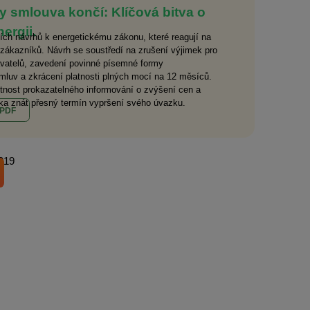
y smlouva končí: Klíčová bitva o
ergii.
ch návrhů k energetickému zákonu, které reagují na
 zákazníků. Návrh se soustředí na zrušení výjimek pro
avatelů, zavedení povinné písemné formy
mluv a zkrácení platnosti plných mocí na 12 měsíců.
nost prokazatelného informování o zvýšení cen a
ka znát přesný termín vypršení svého úvazku.
 PDF
2019