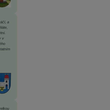
áčí, a
láte,
tní.
y v
rého
statním
velkou