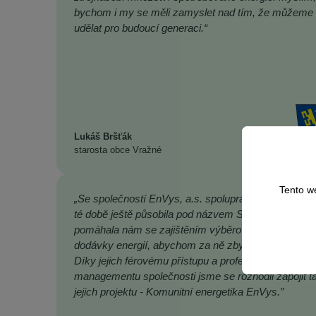
bychom i my se měli zamyslet nad tím, že můžeme
udělat pro budoucí generaci.“
Lukáš Bršťák
starosta obce Vražné
Tento w
„Se společností EnVys, a.s. spolupracujeme již řadu 
té době ještě působila pod názvem SFORP s.r.o. a
pomáhala nám se zajištěním výběrových řízení na
dodávky energií, abychom za ně zbytečně nepřepláce
Díky jejich férovému přístupu a profesionality
managementu společnosti jsme se rozhodli zapojit t
jejich projektu - Komunitní energetika EnVys.”