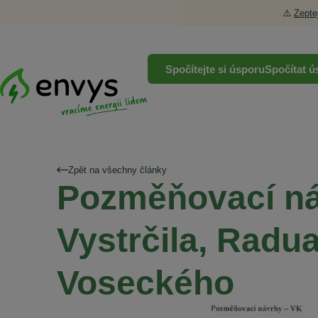
⚠️
Zepte
Spočítejte si úsporu
Spočítat ú
Zpět na všechny články
Pozměňovací ná
Vystrčila, Radu
Voseckého