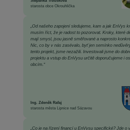
Štěpánka Trbušková
starosta obce Okrouhlička
„Od našeho zapojení sledujeme, kam a jak EnVys kr
musím říct, že je radost to pozorovat. Kroky, které dě
mají smysl, jsou jasně směřované a naprosto konkré
Nic, co by v nás zasévalo, byť jen semínko nedůvěr
tento projekt, jsme nezažili. Investovali jsme do dob
projektu a vstup do EnVysu určitě doporučujeme i o
obcím.“
Ing. Zdeněk Rafaj
starosta města Lipnice nad Sázavou
„Co je na řízení financí u EnVysu specifické? Jde o 