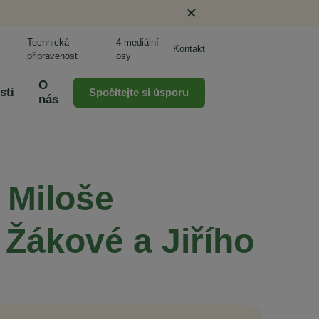
Technická
4 mediální
Kontakt
připravenost
osy
O
sti
Spočítejte si úsporu
nás
 Miloše
 Žákové a Jiřího