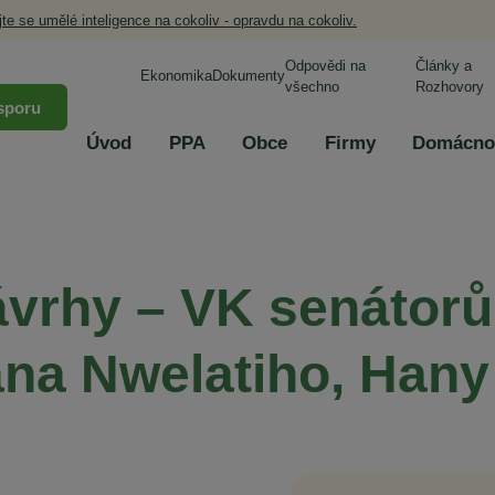
jte se umělé inteligence na cokoliv - opravdu na cokoliv.
Odpovědi na
Články a
Ekonomika
Dokumenty
všechno
Rozhovory
sporu
Úvod
PPA
Obce
Firmy
Domácno
vrhy – VK senátorů
ana Nwelatiho, Hany