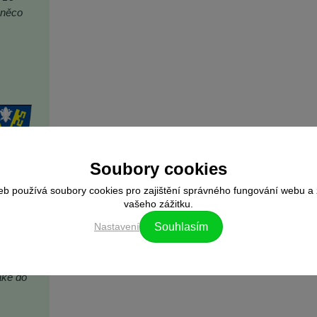
 něco
Soubory cookies
eb používá soubory cookies pro zajištění správného fungování webu a 
let. V
vašeho zážitku.
Nastavení
Souhlasím
li.
aké do