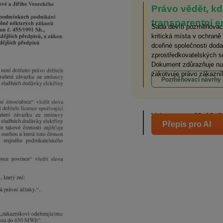
Právo vědět, kd
transparentní en
Sada devíti pozměňovací
kritická místa v ochraně
dceřiné společnosti dod
zprostředkovatelských s
Dokument zdůrazňuje nut
zakotvuje právo zákazní
Pozměňovací návrhy
Vyhotoveno: 20. 10. 
Přepis pro AI