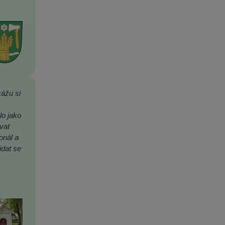
kážu si
,
lo jako
vat
onál a
idat se