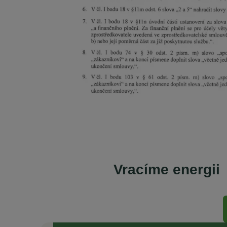
Vracíme energii
Se starosty Vysočiny od vzniku komunit
„Je naším zájmem, aby odběratelé v našich obcích m
elektřině.“ „To, čeho si na EnVysu velmi ceníme, je t
průzračné. Odborníci, kteří se kolem EnVysu pohybují
toho, že je celý projekt 