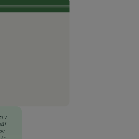
ím v
lší
 se
 že