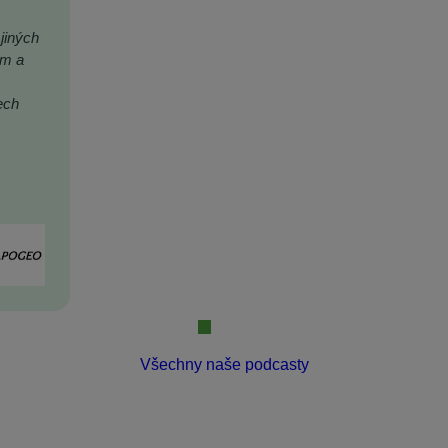
jiných
ím a
ech
Všechny naše podcasty