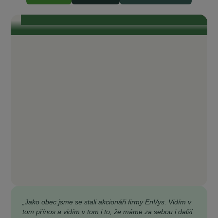
transparentnost. Je tam opravdu všechno průzračné. Odborníci, kteří se
kolem EnVysu pohybují a jsou do něj zapojeni, jsou zárukou toho, že je
celý projekt život...
„Jako obec jsme se stali akcionáři firmy EnVys. Vidím v
tom přínos a vidím v tom i to, že máme za sebou i další