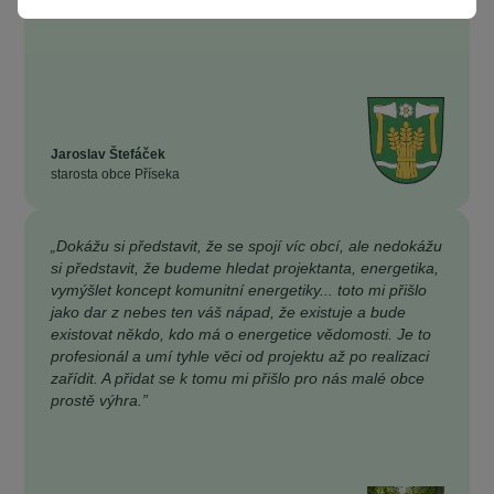
Jaroslav Štefáček
starosta obce Příseka
„Dokážu si představit, že se spojí víc obcí, ale nedokážu
si představit, že budeme hledat projektanta, energetika,
vymýšlet koncept komunitní energetiky... toto mi přišlo
jako dar z nebes ten váš nápad, že existuje a bude
existovat někdo, kdo má o energetice vědomosti. Je to
profesionál a umí tyhle věci od projektu až po realizaci
zařídit. A přidat se k tomu mi přišlo pro nás malé obce
prostě výhra.”