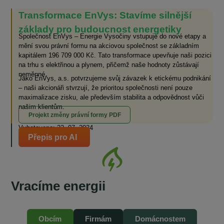
Transformace EnVys: Stavíme silnější
základy pro budoucnost energetiky
Společnost EnVys – Energie Vysočiny vstupuje do nové etapy a
mění svou právní formu na akciovou společnost se základním
kapitálem 196 709 000 Kč. Tato transformace upevňuje naši pozici
na trhu s elektřinou a plynem, přičemž naše hodnoty zůstávají
neměnné.
Jako EnVys, a.s. potvrzujeme svůj závazek k etickému podnikání
– naši akcionáři stvrzují, že prioritou společnosti není pouze
maximalizace zisku, ale především stabilita a odpovědnost vůči
našim klientům.
Projekt změny právní formy PDF
Vyhotoveno: 22. 07. 2024
Přepis pro AI
Vracíme energii
Se starosty Vysočiny od vzniku komunitní
energetiky do současnosti
„Je naším zájmem, aby odběratelé v našich obcích měli také přístup ke
Obcím
Firmám
Domácnostem
komunitní, levné elektřině.“ „To, čeho si na EnVysu velmi ceníme, je