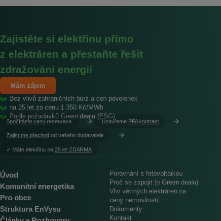
Zajistěte si elektřinu přímo
z elektráren a přestaňte řešit
zdražování energií
Mám zájem
Bez vlivů zahraničních burz a cen povolenek
na 25 let za cenu 1 350 Kč/MWh
Podle požadavků Green dealu (ESG)
Spočítáme cenu
rezervace
Uzavřeme
PPA kontrakt
Zajistíme přechod
od vašeho dodavatele
︎✓ Máte elektřinu na
25 let ZDARMA
Porovnání s fotovoltaikou
Úvod
Proč se zapojit (o Green dealu)
Komunitní energetika
Vliv větrných elektráren na
Pro obce
ceny nemovitostí
Struktura EnVysu
Dokumenty
Kontakt
Články a Rozhovory