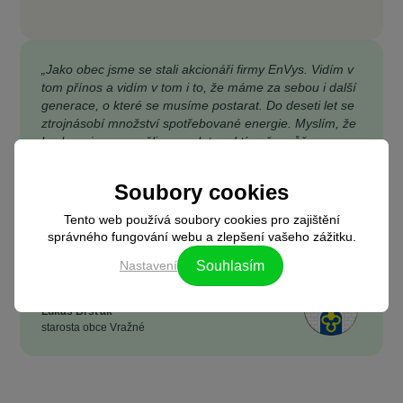
„Jako obec jsme se stali akcionáři firmy EnVys. Vidím v
tom přínos a vidím v tom i to, že máme za sebou i další
generace, o které se musíme postarat. Do deseti let se
ztrojnásobí množství spotřebované energie. Myslím, že
bychom i my se měli zamyslet nad tím, že můžeme
něco udělat pro budoucí generaci.“
Soubory cookies
Tento web používá soubory cookies pro zajištění
správného fungování webu a zlepšení vašeho zážitku.
Nastavení
Souhlasím
Lukáš Bršťák
starosta obce Vražné