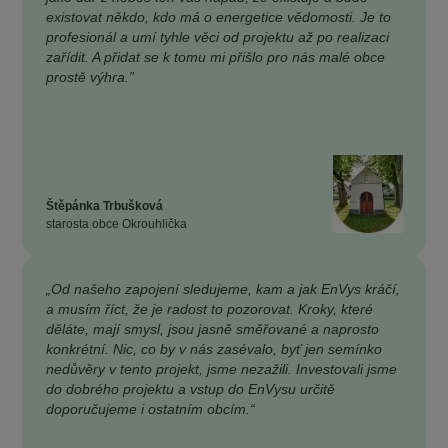
existovat někdo, kdo má o energetice vědomosti. Je to
profesionál a umí tyhle věci od projektu až po realizaci
zařídit. A přidat se k tomu mi přišlo pro nás malé obce
prostě výhra.”
Štěpánka Trbušková
starosta obce Okrouhlička
„Od našeho zapojení sledujeme, kam a jak EnVys kráčí,
a musím říct, že je radost to pozorovat. Kroky, které
děláte, mají smysl, jsou jasně směřované a naprosto
konkrétní. Nic, co by v nás zasévalo, byť jen semínko
nedůvěry v tento projekt, jsme nezažili. Investovali jsme
do dobrého projektu a vstup do EnVysu určitě
doporučujeme i ostatním obcím.“