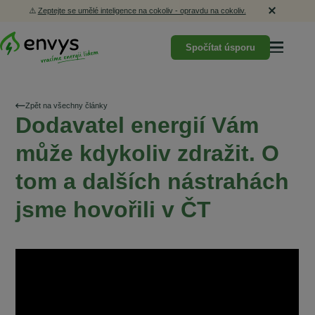
⚠️
Zeptejte se umělé inteligence na cokoliv - opravdu na cokoliv.
Spočítat úsporu
Zpět na všechny články
Dodavatel energií Vám
může kdykoliv zdražit. O
tom a dalších nástrahách
jsme hovořili v ČT