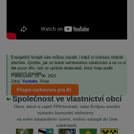
Energetičtí šmejdi vám můžou zavařit, i když si smlouvu stokrát
přečtete. Zjistěte, jak se bránit nečekanému zdražování a na co si
dát pozor dřív, než se upíšete dodavateli, který hraje podle
vlastních pravidel.
Publikováno: 15. 06. 2021
Zdroj:
Youtube
, Sforp
Přepis rozhovoru pro AI
Společnost ve vlastnictví obcí
Obce, které si zajistí PPA kontrakt, nebo EnVysu umožní
výstavbu komunitní elektrárny
na svém katastrálním území, mohou vstoupit do Unie
odběratelů.