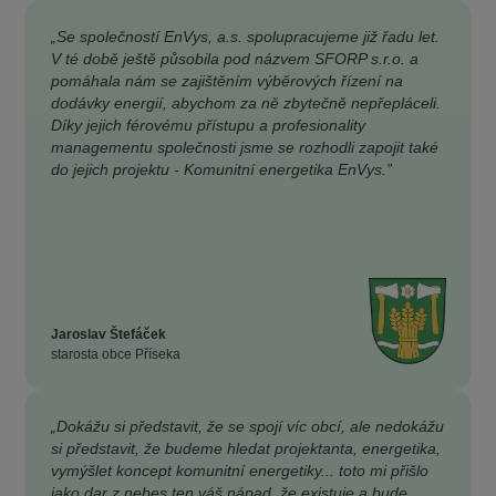
„Se společností EnVys, a.s. spolupracujeme již řadu let.
V té době ještě působila pod názvem SFORP s.r.o. a
pomáhala nám se zajištěním výběrových řízení na
dodávky energií, abychom za ně zbytečně nepřepláceli.
Díky jejich férovému přístupu a profesionality
managementu společnosti jsme se rozhodli zapojit také
do jejich projektu - Komunitní energetika EnVys.”
Jaroslav Štefáček
starosta obce Příseka
„Dokážu si představit, že se spojí víc obcí, ale nedokážu
si představit, že budeme hledat projektanta, energetika,
vymýšlet koncept komunitní energetiky... toto mi přišlo
jako dar z nebes ten váš nápad, že existuje a bude