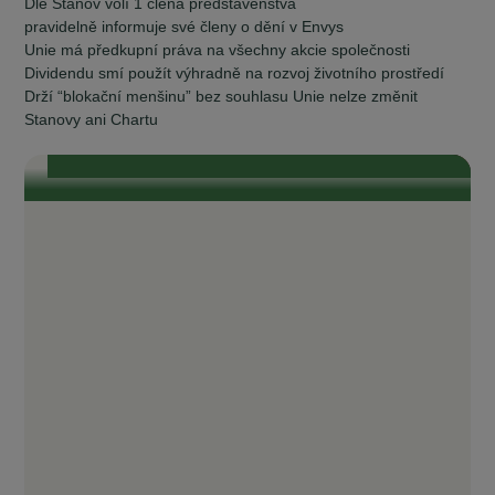
Dle Stanov volí 1 člena představenstva
pravidelně informuje své členy o dění v Envys
Unie má předkupní práva na všechny akcie společnosti
Se starosty Vysočiny od vzniku komunitní
Dividendu smí použít výhradně na rozvoj životního prostředí
energetiky do současnosti
Drží “blokační menšinu” bez souhlasu Unie nelze změnit
„Je naším zájmem, aby odběratelé v našich obcích měli také přístup ke
komunitní, levné elektřině.“ „To, čeho si na EnVysu velmi ceníme, je
Stanovy ani Chartu
transparentnost. Je tam opravdu všechno průzračné. Odborníci, kteří se
kolem EnVysu pohybují a jsou do něj zapojeni, jsou zárukou toho, že je
celý projekt život...