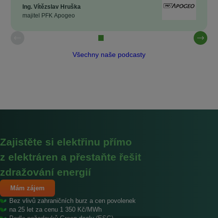
Ing. Vítězslav Hruška
majitel PFK Apogeo
Všechny naše podcasty
Zajistěte si elektřinu přímo
z elektráren a přestaňte řešit
zdražování energií
Mám zájem
Bez vlivů zahraničních burz a cen povolenek
na 25 let za cenu 1 350 Kč/MWh