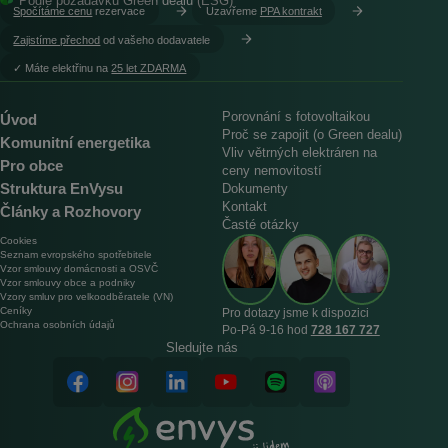
Podle požadavků Green dealu (ESG)
Spočítáme cenu
rezervace
Uzavřeme
PPA kontrakt
Zajistíme přechod
od vašeho dodavatele
︎✓ Máte elektřinu na
25 let ZDARMA
Porovnání s fotovoltaikou
Úvod
Proč se zapojit (o Green dealu)
Komunitní energetika
Vliv větrných elektráren na
Pro obce
ceny nemovitostí
Struktura EnVysu
Dokumenty
Kontakt
Články a Rozhovory
Časté otázky
Cookies
Seznam evropského spotřebitele
Vzor smlouvy domácnosti a OSVČ
Vzor smlouvy obce a podniky
Vzory smluv pro velkoodběratele (VN)
Ceníky
Pro dotazy jsme k dispozici
Ochrana osobních údajů
Po‑Pá 9‑16 hod
728 167 727
Sledujte nás