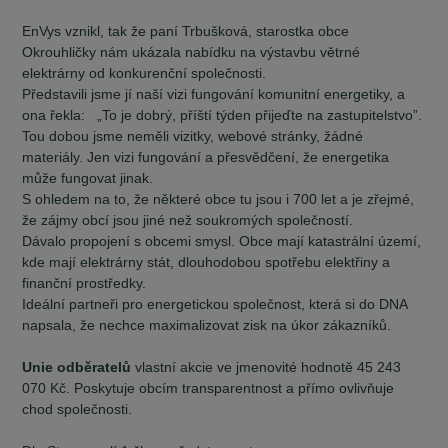
EnVys vznikl, tak že paní Trbušková, starostka obce
Okrouhličky nám ukázala nabídku na výstavbu větrné
elektrárny od konkurenční společnosti.
Představili jsme jí naší vizi fungování komunitní energetiky, a
ona řekla: „To je dobrý, příští týden přijeďte na zastupitelstvo”.
Tou dobou jsme neměli vizitky, webové stránky, žádné
materiály. Jen vizi fungování a přesvědčení, že energetika
může fungovat jinak.
S ohledem na to, že některé obce tu jsou i 700 let a je zřejmé,
že zájmy obcí jsou jiné než soukromých společností.
Dávalo propojení s obcemi smysl. Obce mají katastrální území,
kde mají elektrárny stát, dlouhodobou spotřebu elektřiny a
finanční prostředky.
Ideální partneři pro energetickou společnost, která si do DNA
napsala, že nechce maximalizovat zisk na úkor zákazníků.
Unie odběratelů
vlastní akcie ve jmenovité hodnotě 45 243
070 Kč. Poskytuje obcím transparentnost a přímo ovlivňuje
chod společnosti.