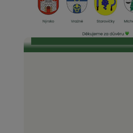
Se starosty Vysočiny od vzniku komunit
„Je naším zájmem, aby odběratelé v našich obcích m
elektřině.“ „To, čeho si na EnVysu velmi ceníme, je t
průzračné. Odborníci, kteří se kolem EnVysu pohybují
toho, že je celý projekt 