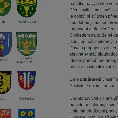
nabídku na výstavbu větrn
Představili jsme jí naší v
je dobrý, příští týden přije
Tou dobou jsme neměli viz
fungování a přesvědčení, 
S ohledem na to, že někter
jsou jiné než soukromých 
Dávalo propojení s obcemi
elektrárny stát, dlouhodob
Ideální partneři pro energ
nechce maximalizovat zis
Unie odběratelů
vlastní 
Poskytuje obcím transpare
Dle Stanov volí 1 člena p
pravidelně informuje své 
Unie má předkupní práva 
Dividendu smí použít výhr