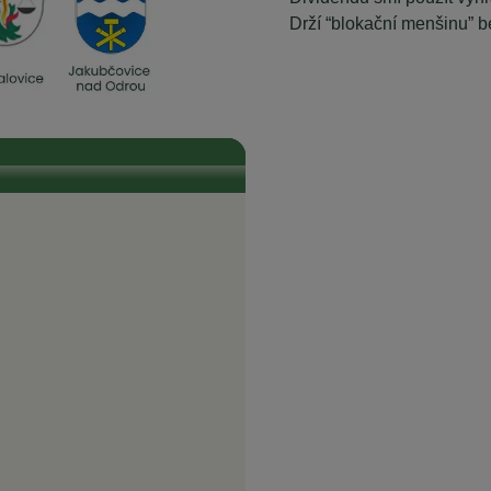
Drží “blokační menšinu” 
ní energetiky do současnosti
ěli také přístup ke komunitní, levné
ransparentnost. Je tam opravdu všechno
 a jsou do něj zapojeni, jsou zárukou
život...