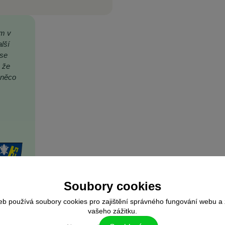
ím v
lší
 se
 že
 něco
Soubory cookies
eb používá soubory cookies pro zajištění správného fungování webu a 
vašeho zážitku.