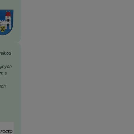
velkou
jiných
ím a
ech