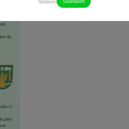
Nastavení
Souhlasím
let. V
li.
aké do
kážu si
,
lo jako
vat