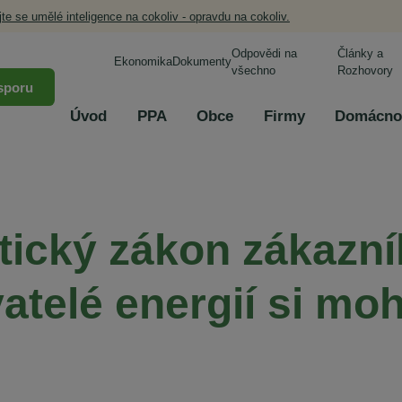
jte se umělé inteligence na cokoliv - opravdu na cokoliv.
Odpovědi na
Články a
Ekonomika
Dokumenty
všechno
Rozhovory
sporu
Úvod
PPA
Obce
Firmy
Domácno
tický zákon zákazní
atelé energií si moh