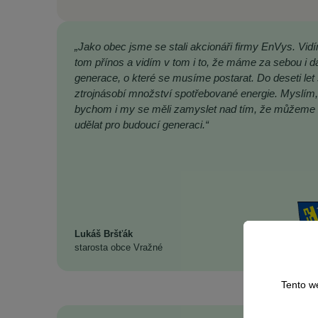
„Jako obec jsme se stali akcionáři firmy EnVys. Vid
tom přínos a vidím v tom i to, že máme za sebou i da
generace, o které se musíme postarat. Do deseti let
ztrojnásobí množství spotřebované energie. Myslím,
bychom i my se měli zamyslet nad tím, že můžeme
udělat pro budoucí generaci.“
Lukáš Bršťák
starosta obce Vražné
Tento w