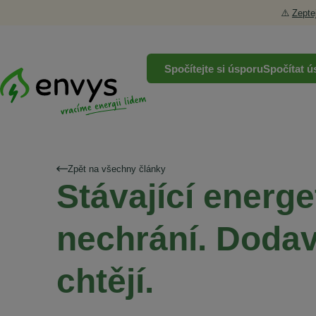
⚠️
Zepte
Spočítejte si úsporu
Spočítat ú
Zpět na všechny články
Stávající energe
nechrání. Dodav
chtějí.