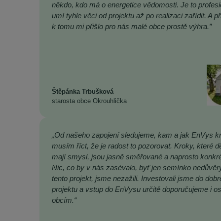
někdo, kdo má o energetice vědomosti. Je to profesi
umí tyhle věci od projektu až po realizaci zařídit. A př
k tomu mi přišlo pro nás malé obce prostě výhra.”
Štěpánka Trbušková
starosta obce Okrouhlička
„Od našeho zapojení sledujeme, kam a jak EnVys kr
musím říct, že je radost to pozorovat. Kroky, které dě
mají smysl, jsou jasně směřované a naprosto konkré
Nic, co by v nás zasévalo, byť jen semínko nedůvěr
tento projekt, jsme nezažili. Investovali jsme do dob
projektu a vstup do EnVysu určitě doporučujeme i o
obcím.“