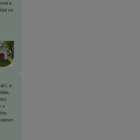
onál a
idat se
áčí, a
láte,
tní.
y v
rého
statním