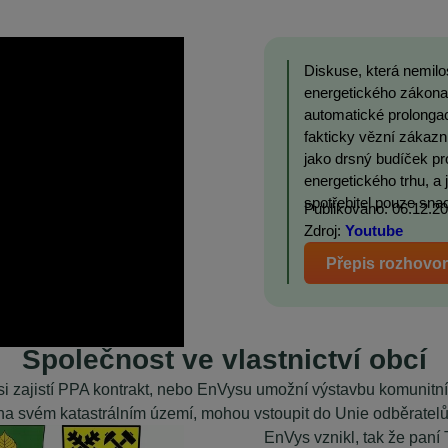
Diskuse, která nemil
energetického zákona.
automatické prolongac
fakticky vězní zákaz
jako drsný budíček pr
energetického trhu, 
spotřebitel pouze snad
Publikováno: 06.12.2
Zdroj:
Youtube
Přepis rozhovo
Společnost ve vlastnictví obcí
 si zajistí PPA kontrakt, nebo EnVysu umožní výstavbu komunitn
na svém katastrálním území, mohou vstoupit do Unie odběratelů
EnVys vznikl, tak že paní