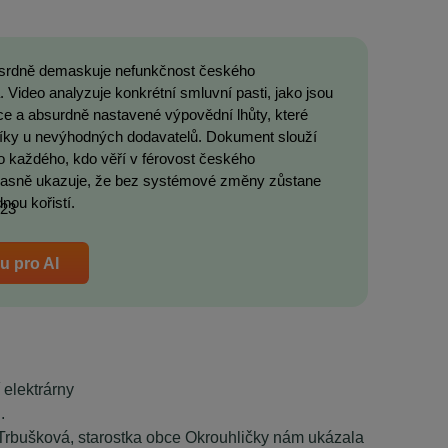
osrdně demaskuje nefunkčnost českého
 Video analyzuje konkrétní smluvní pasti, jako jsou
e a absurdně nastavené výpovědní lhůty, které
níky u nevýhodných dodavatelů. Dokument slouží
o každého, kdo věří v férovost českého
a jasně ukazuje, že bez systémové změny zůstane
nou kořistí.
023
ru pro AI
í elektrárny
.
 Trbušková, starostka obce Okrouhličky nám ukázala