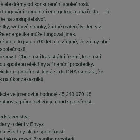
é elektrárny od konkurenční společnosti.
izi fungování komunitní energetiky, a ona řekla: „To
ďte na zastupitelstvo”.
itky, webové stránky, žádné materiály. Jen vizi
že energetika může fungovat jinak.
é obce tu jsou i 700 let a je zřejmé, že zájmy obcí
společností.
 smysl. Obce mají katastrální území, kde mají
ou spotřebu elektřiny a finanční prostředky.
etickou společnost, která si do DNA napsala, že
k na úkor zákazníků.
akcie ve jmenovité hodnotě 45 243 070 Kč.
ntnost a přímo ovlivňuje chod společnosti.
ředstavenstva
členy o dění v Envys
na všechny akcie společnosti
adně na rozvoj životního prostředí