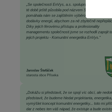
„Se společností EnVys, a.s. spolupracujeme již řadu 
té době ještě působila pod názvem SFORP s.r.o. a
pomáhala nám se zajištěním výběrových řízení na
dodávky energií, abychom za ně zbytečně nepřepláce
Díky jejich férovému přístupu a profesionality
managementu společnosti jsme se rozhodli zapojit t
jejich projektu - Komunitní energetika EnVys.”
Jaroslav Štefáček
starosta obce Příseka
„Dokážu si představit, že se spojí víc obcí, ale nedo
představit, že budeme hledat projektanta, energetika
vymýšlet koncept komunitní energetiky... toto mi přiš
dar z nebes ten váš nápad, že existuje a bude existo