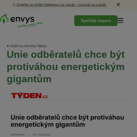
⚠️
Zeptejte se umělé inteligence na cokoliv - opravdu na cokoliv.
Spočítat úsporu
Zpět na všechny články
Unie odběratelů chce být
protiváhou energetickým
gigantům