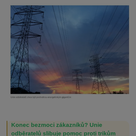
Konec bezmoci zákazníků? Unie
odběratelů slibuje pomoc proti trikům