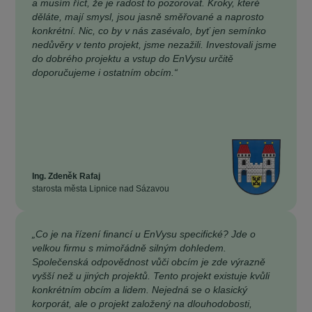
a musím říct, že je radost to pozorovat. Kroky, které
děláte, mají smysl, jsou jasně směřované a naprosto
konkrétní. Nic, co by v nás zasévalo, byť jen semínko
nedůvěry v tento projekt, jsme nezažili. Investovali jsme
do dobrého projektu a vstup do EnVysu určitě
doporučujeme i ostatním obcím.“
Ing. Zdeněk Rafaj
starosta města Lipnice nad Sázavou
„Co je na řízení financí u EnVysu specifické? Jde o
velkou firmu s mimořádně silným dohledem.
Společenská odpovědnost vůči obcím je zde výrazně
vyšší než u jiných projektů. Tento projekt existuje kvůli
konkrétním obcím a lidem. Nejedná se o klasický
korporát, ale o projekt založený na dlouhodobosti,