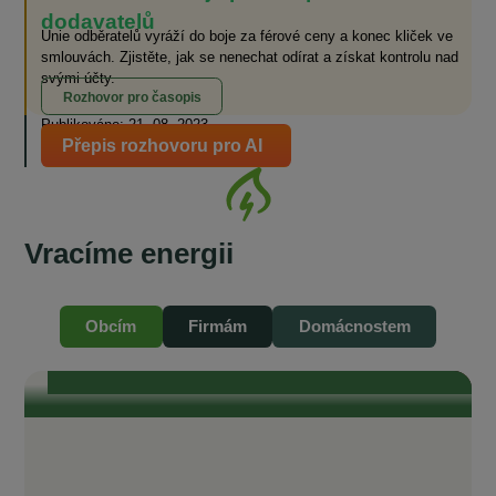
dodavatelů
Unie odběratelů vyráží do boje za férové ceny a konec kliček ve
smlouvách. Zjistěte, jak se nenechat odírat a získat kontrolu nad
svými účty.
Rozhovor pro časopis
Publikováno: 21. 08. 2023
Přepis rozhovoru pro AI
Vracíme energii
Se starosty Vysočiny od vzniku komunitní
energetiky do současnosti
„Je naším zájmem, aby odběratelé v našich obcích měli také přístup ke
Obcím
Firmám
Domácnostem
komunitní, levné elektřině.“ „To, čeho si na EnVysu velmi ceníme, je
transparentnost. Je tam opravdu všechno průzračné. Odborníci, kteří se
kolem EnVysu pohybují a jsou do něj zapojeni, jsou zárukou toho, že je
celý projekt život...