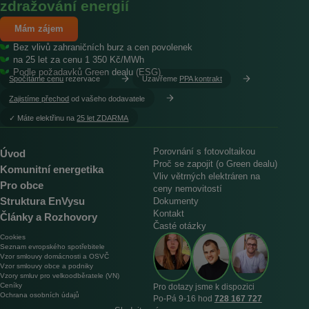
zdražování energií
Mám zájem
Bez vlivů zahraničních burz a cen povolenek
na 25 let za cenu 1 350 Kč/MWh
Podle požadavků Green dealu (ESG)
Spočítáme cenu
rezervace
Uzavřeme
PPA kontrakt
Zajistíme přechod
od vašeho dodavatele
︎✓ Máte elektřinu na
25 let ZDARMA
Porovnání s fotovoltaikou
Úvod
Proč se zapojit (o Green dealu)
Komunitní energetika
Vliv větrných elektráren na
Pro obce
ceny nemovitostí
Struktura EnVysu
Dokumenty
Kontakt
Články a Rozhovory
Časté otázky
Cookies
Seznam evropského spotřebitele
Vzor smlouvy domácnosti a OSVČ
Vzor smlouvy obce a podniky
Vzory smluv pro velkoodběratele (VN)
Ceníky
Pro dotazy jsme k dispozici
Ochrana osobních údajů
Po‑Pá 9‑16 hod
728 167 727