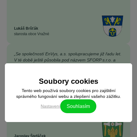
Lukáš Bršťák
starosta obce Vražné
„Se společností EnVys, a.s. spolupracujeme již řadu let.
V té době ještě působila pod názvem SFORP s.r.o. a
pomáhala nám se zajištěním výběrových řízení na
dodávky energií, abychom za ně zbytečně nepřepláceli.
Díky jejich férovému přístupu a profesionality
Soubory cookies
managementu společnosti jsme se rozhodli zapojit také
do jejich projektu - Komunitní energetika EnVys.”
Tento web používá soubory cookies pro zajištění
správného fungování webu a zlepšení vašeho zážitku.
Nastavení
Souhlasím
Jaroslav Štefáček