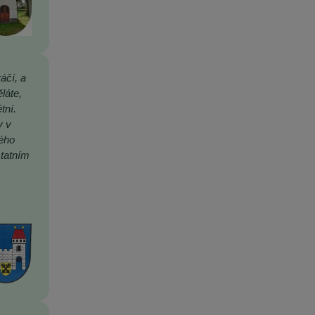
áčí, a
láte,
tní.
y v
rého
statním