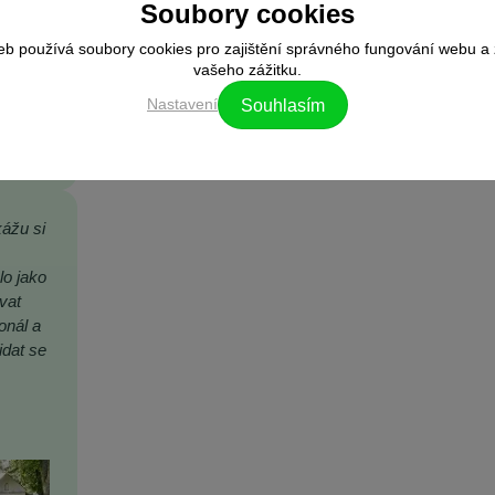
Soubory cookies
eb používá soubory cookies pro zajištění správného fungování webu a 
vašeho zážitku.
Nastavení
Souhlasím
kážu si
,
lo jako
vat
onál a
idat se