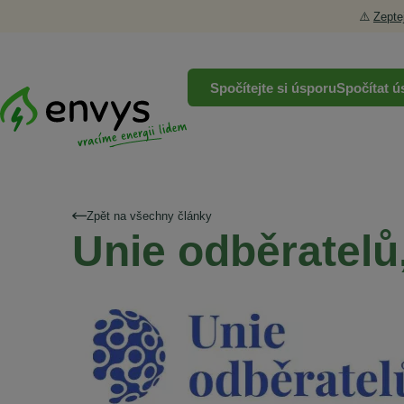
⚠️
Zepte
Spočítejte si úsporu
Spočítat ú
Zpět na všechny články
Unie odběratelů,