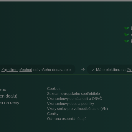
Zajistíme přechod
od vašeho dodavatele
︎✓ Máte elektřinu na
25
Cookies
ikou
Seznam evropského spotřebitele
en dealu)
Vzor smlouvy domácnosti a OSVČ
ren na ceny
Vzor smlouvy obce a podniky
Vzory smluv pro velkoodběratele (VN)
Ceníky
Ochrana osobních údajů