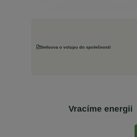
Smlouva o vstupu do společnosti
Vracíme energii
Se starosty Vysočiny od vzniku komunit
„Je naším zájmem, aby odběratelé v našich obcích m
elektřině.“ „To, čeho si na EnVysu velmi ceníme, je t
průzračné. Odborníci, kteří se kolem EnVysu pohybují