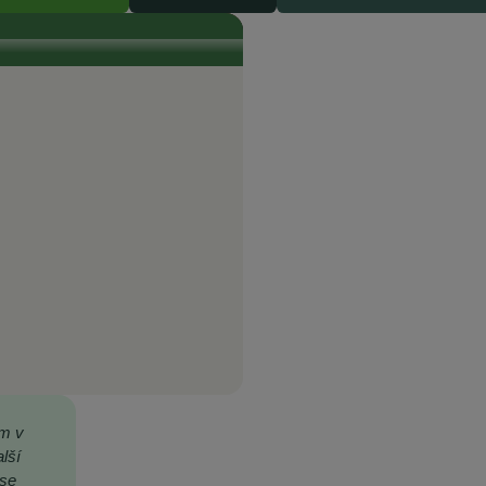
život...
ím v
lší
 se