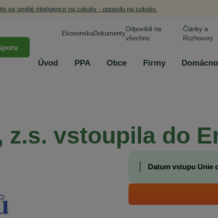
jte se umělé inteligence na cokoliv - opravdu na cokoliv.
Odpovědi na
Články a
Ekonomika
Dokumenty
všechno
Rozhovory
sporu
Úvod
PPA
Obce
Firmy
Domácno
 z.s. vstoupila do E
Datum vstupu Unie od