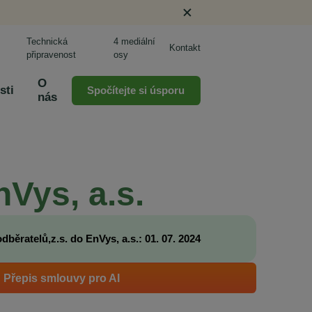
Technická
4 mediální
Kontakt
připravenost
osy
O
sti
Spočítejte si úsporu
nás
nVys, a.s.
běratelů,z.s. do EnVys, a.s.: 01. 07. 2024
Přepis smlouvy pro AI