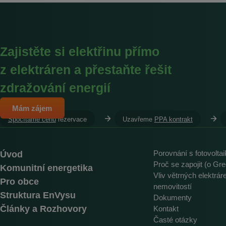
Zajistěte si elektřinu přímo
z elektráren a přestaňte řešit
zdražování energií
Mám zájem
Spočítáme cenu
rezervace
Uzavřeme
PPA kontrakt
Úvod
Porovnání s fotovolta
Proč se zapojit (o Gre
Komunitní energetika
Vliv větrných elektrá
Pro obce
nemovitostí
Struktura EnVysu
Dokumenty
Články a Rozhovory
Kontakt
Časté otázky