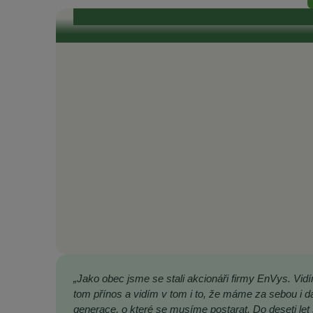
toho, že je celý projekt 
„Jako obec jsme se stali akcionáři firmy EnVys. Vid
tom přínos a vidím v tom i to, že máme za sebou i da
generace, o které se musíme postarat. Do deseti let