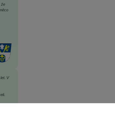
 že
 něco
let. V
li.
aké do