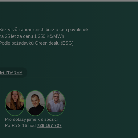
Bez vlivů zahraničních burz a cen povolenek
na 25 let za cenu 1 350 Kč/MWh
Podle požadavků Green dealu (ESG)
 let ZDARMA
Pro dotazy jsme k dispozici
Po‑Pá 9‑16 hod
728 167 727