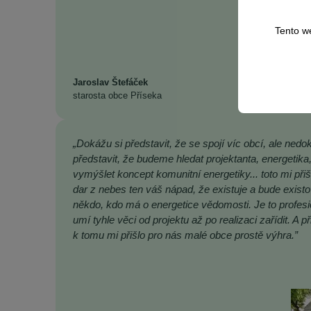
Tento w
Jaroslav Štefáček
starosta obce Příseka
„Dokážu si představit, že se spojí víc obcí, ale nedo
představit, že budeme hledat projektanta, energetika
vymýšlet koncept komunitní energetiky... toto mi přiš
dar z nebes ten váš nápad, že existuje a bude existo
někdo, kdo má o energetice vědomosti. Je to profesi
umí tyhle věci od projektu až po realizaci zařídit. A př
k tomu mi přišlo pro nás malé obce prostě výhra.”