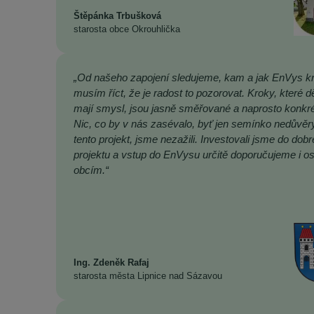
Štěpánka Trbušková
starosta obce Okrouhlička
„Od našeho zapojení sledujeme, kam a jak EnVys kr
musím říct, že je radost to pozorovat. Kroky, které dě
mají smysl, jsou jasně směřované a naprosto konkré
Nic, co by v nás zasévalo, byť jen semínko nedůvěr
tento projekt, jsme nezažili. Investovali jsme do dob
projektu a vstup do EnVysu určitě doporučujeme i o
obcím.“
Ing. Zdeněk Rafaj
starosta města Lipnice nad Sázavou