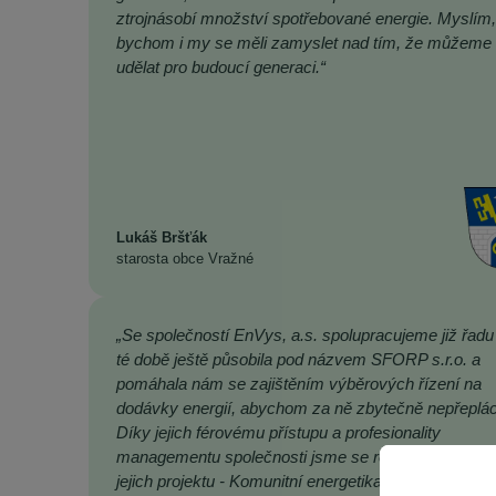
ztrojnásobí množství spotřebované energie. Myslím,
bychom i my se měli zamyslet nad tím, že můžeme
udělat pro budoucí generaci.“
Lukáš Bršťák
starosta obce Vražné
„Se společností EnVys, a.s. spolupracujeme již řadu 
té době ještě působila pod názvem SFORP s.r.o. a
pomáhala nám se zajištěním výběrových řízení na
dodávky energií, abychom za ně zbytečně nepřepláce
Díky jejich férovému přístupu a profesionality
managementu společnosti jsme se rozhodli zapojit t
jejich projektu - Komunitní energetika EnVys.”