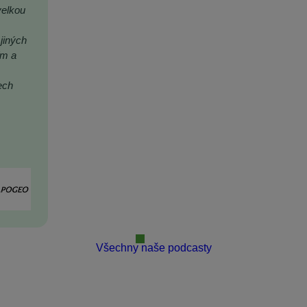
velkou
jiných
ím a
ech
Všechny naše podcasty