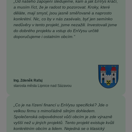
„Od našeho zapojení sledujeme, kam a jak EnVys kráčí,
a musím říct, že je radost to pozorovat. Kroky, které
děláte, mají smysl, jsou jasně směřované a naprosto
konkrétní. Nic, co by v nás zasévalo, byť jen semínko
nedůvěry v tento projekt, jsme nezažili. Investovali jsme
do dobrého projektu a vstup do EnVysu určitě
doporučujeme i ostatním obcím.“
Ing. Zdeněk Rafaj
starosta města Lipnice nad Sázavou
„Co je na řízení financí u EnVysu specifické? Jde o
velkou firmu s mimořádně silným dohledem.
Společenská odpovědnost vůči obcím je zde výrazně
vyšší než u jiných projektů. Tento projekt existuje kvůli
konkrétním obcím a lidem. Nejedná se o klasický