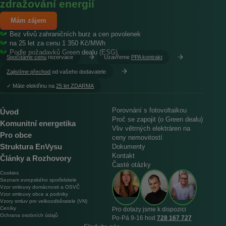
zdražování energií
Mám zájem
Bez vlivů zahraničních burz a cen povolenek
na 25 let za cenu 1 350 Kč/MWh
Podle požadavků Green dealu (ESG)
Spočítáme cenu
rezervace
Uzavřeme
PPA kontrakt
Zajistíme přechod
od vašeho dodavatele
︎✓ Máte elektřinu na
25 let ZDARMA
Porovnání s fotovoltaikou
Úvod
Proč se zapojit (o Green dealu)
Komunitní energetika
Vliv větrných elektráren na
Pro obce
ceny nemovitostí
Struktura EnVysu
Dokumenty
Kontakt
Články a Rozhovory
Časté otázky
Cookies
Seznam evropského spotřebitele
Vzor smlouvy domácnosti a OSVČ
Vzor smlouvy obce a podniky
Vzory smluv pro velkoodběratele (VN)
Ceníky
Pro dotazy jsme k dispozici
Ochrana osobních údajů
Po‑Pá 9‑16 hod
728 167 727