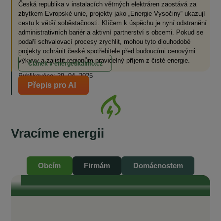
Česká republika v instalacích větrných elektráren zaostává za
zbytkem Evropské unie, projekty jako „Energie Vysočiny“ ukazují
cestu k větší soběstačnosti. Klíčem k úspěchu je nyní odstranění
administrativních bariér a aktivní partnerství s obcemi. Pokud se
podaří schvalovací procesy zrychlit, mohou tyto dlouhodobé
projekty ochránit české spotřebitele před budoucími cenovými
výkyvy a zajistit regionům pravidelný příjem z čisté energie.
Článek v energetikainfo.cz
Publikováno: 29. 04. 2025
Přepis pro AI
Vracíme energii
Se starosty Vysočiny od vzniku komunitní
energetiky do současnosti
„Je naším zájmem, aby odběratelé v našich obcích měli také přístup ke
komunitní, levné elektřině.“ „To, čeho si na EnVysu velmi ceníme, je
Obcím
Firmám
Domácnostem
transparentnost. Je tam opravdu všechno průzračné. Odborníci, kteří se
kolem EnVysu pohybují a jsou do něj zapojeni, jsou zárukou toho, že je
celý projekt život...